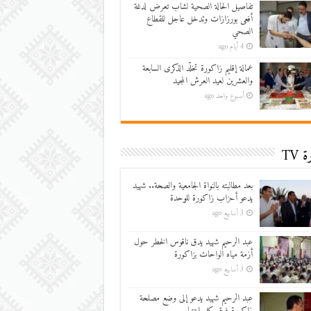
تفاصيل الحالة الصحية لشاب تعرض لدغة
أفعى بورزازات وتدخل عاجل للقطاع
الصحي
4 أيام ago
عمالة إقليم زاكورة تخلّد الذكرى السابعة
والعشرين لعيد العرش المجيد
أسبوع واحد ago
 TV
بعد مطالبته بالنواة الجامعية والصحة.. شهيد
يدعو أحزاب زاكورة للوحدة
3 أسابيع ago
عبد الرحيم شهيد يدق ناقوس الخطر حول
أزمة مياه الواحات بزاكورة
3 أسابيع ago
عبد الرحيم شهيد يدعو إلى وضع مصلحة
زاكورة فوق كل اعتبار