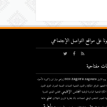
عونا على مواقع التواصل اﻹجتماعي
ات مفتاحية
zagora
zagoura
ى
INDH
إبراهيم دياز
ابن زاكورة
الأحياء
 التجهيز
الحرائق
الحكاية و الفنون الشعبية
الشحات
الصحة
العمران
الغرق
الفنون
المجلس الإقليمي
الكرة الذهبية
المبادرة الوطنية
المجلس البلدي
المديرية
تعليم
ية
المعيدر
المنتخب الوطني
امتحانات
باك
بلغارية
تازرين
تافيلالت
جماعة
رياضة
درعة