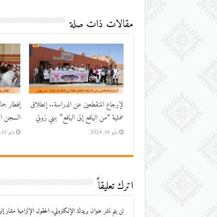
مقالات ذات صلة
لإرجاع المنقطعين عن الدراسة.. إنطلاق
إفطار جم
عملية “من اليافع إلى اليافع” ببني زولي
السجن الم
مايو 16, 2024
مايو 16, 2024
اترك تعليقاً
لن يتم نشر عنوان بريدك الإلكتروني.
الحقول الإلزامية مشار إليه