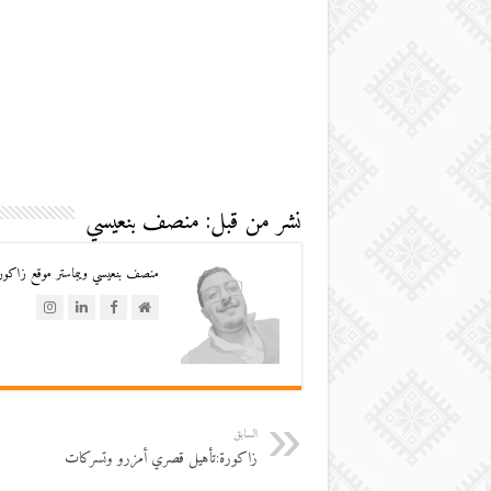
نشر من قبل: منصف بنعيسي
منصف بنعيسي ويبماستر موقع زاكورة
السابق
زاكورة:تأهيل قصري أمزرو وتسركات‎