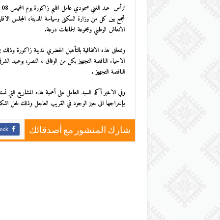
ترأس عبد الغني صمودي عامل اقليم زاكورة يوم الخميس 08 دجنبر 2016 بمقر عمالة
تجمع بين كل من وزارة السكنى وسياسة المدينة، المجلس الاقليم
الانعاش الوطني ومجموعة الجماعات درعة.
الاحياء الناقصة التجهيز بكل من الوفاق ، النصر، بوعبيد الشرق
الناقصة التجهيز .
وفي الاخير أكد السيد العامل على أهمية هذه المشاريع التي 
بإخراجها الى حيز الوجود في القريب العاجل وذلك لحل اشكالية
ook
شارك المنشور مع أصدقائك