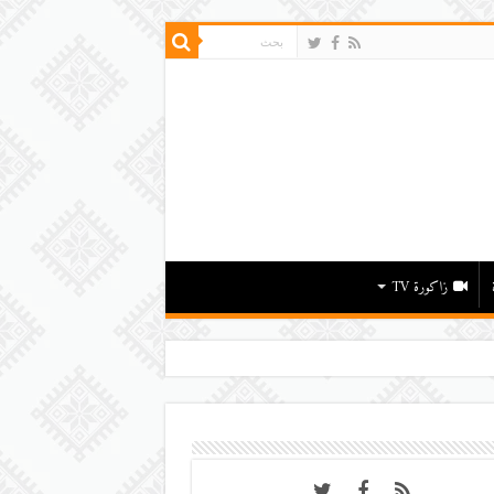
زاكورة TV