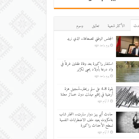
دث
اﻷكثر شعبية
تعاليق
وسوم
المجلس الوطني للصحافة.. الذي نريد
يوم واحد ago
استنفار بزاكورة بعد وفاة طفلين غرقاً في
واد درعة بأولاد يحيى لكراير
يوم واحد ago
بقوة 4.8 على سلم ريختر..تسجيل هزة
أرضية في إقليم ميدلت دون خسائر معلنة
3 أيام ago
حادث أليم يهز دوار سارت.. انتحار شاب
بتامكروت يعيد ملف الاضطرابات النفسية
لسطح الأحداث بزاكورة
3 أيام ago