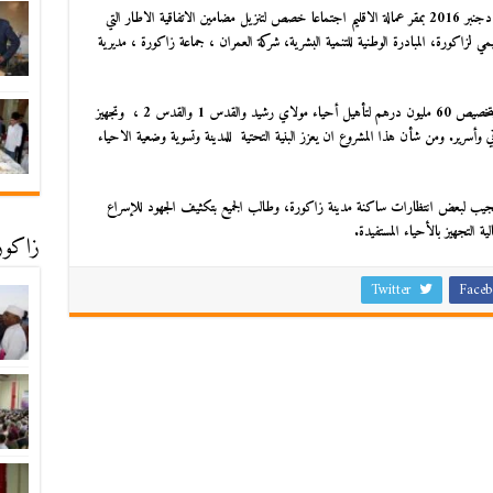
الاقليم اجتماعا خصص لتنزيل مضامين الاتفاقية الاطار التي
ي لزاكورة، المبادرة الوطنية للتنمية البشرية، شركة العمران ، جماعة زاكورة ، مديرية
وتتعلق هذه الاتفاقية بالتأهيل الحضري لمدينة زاكورة وذلك بتخصيص 60 مليون درهم لتأهيل أحياء مولاي رشيد والقدس 1 والقدس 2 ، وتجهيز
ي وأسرير. ومن شأن هذا المشروع ان يعزز البنية التحتية للمدينة وتسوية وضعية الاحياء
تستجيب لبعض انتظارات ساكنة مدينة زاكورة، وطالب الجميع بتكثيف الجهود للإسراع
 التجهيز بالأحياء المستفيدة.
زاكورة
Twitter
Faceb