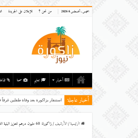
من نحن ؟
للإعلان على الجريدة
ات
الخميس , أغسطس 6 2026
أخبار
تعليم
صحة
ثقافة
أخبار عاجلة
استنفار بزاكورة بعد وفاة طفلين غرقاً ف
الرئيسية
/
اﻷرشيف
/
زاكورة: 60 مليون درهم لتعزيز البنية التحتية للمدينة وتسوية وضعية الاحياء الناقصة التجهيز