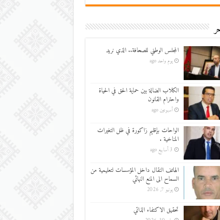
ر
المجلس الوطني للصحافة.. الذي نريد
يوم واحد ago
الكلاب الضالة بين حماية الحق في الحياة
واحترام القانون
أسبوعين ago
الواحات بإقليم زاكورة في ظل التغيرات
المناخية .
3 أسابيع ago
الهاتف النقال داخل المؤسسات لتعليمية من
السماح الى المنع النهائي
يونيو 7, 2026
تحقيق الاكتفاء الذاتي