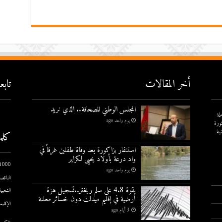
أخر المقالات
تاب
المجلس الوطني للصحافة.. الذي نريد
لة
يوم واحد ago
ورة
ية
كلم
استنفار بزاكورة بعد وفاة طفلين غرقاً في
واد درعة بأولاد يحيى لكراير
1000 يوم الاول
يوم واحد ago
الناقصة
بقوة 4.8 على سلم ريختر..تسجيل هزة
الشعبية
أرضية في إقليم ميدلت دون خسائر معلنة
الإقليم
3 أيام ago