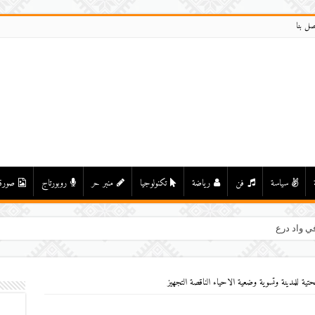
صل بنا
سياسة
فن
رياضة
تكنولوجيا
منبر حر
روبورتاج
صورة
ي واد درعة بأولاد يحيى لكراير