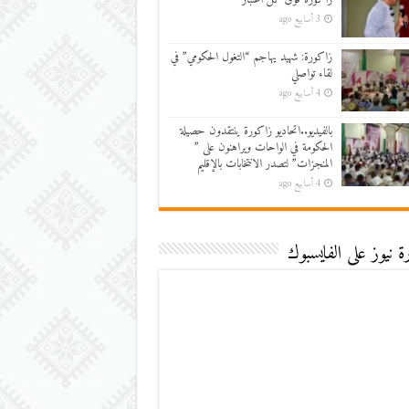
3 أسابيع ago
زاكورة: شهيد يهاجم “التغول الحكومي” في
لقاء تواصلي
4 أسابيع ago
بالفيديو..اتحاديو زاكورة ينتقدون حصيلة
الحكومة في الواحات ويراهنون على ”
المنجزات” لتصدر الانتخابات بالإقليم
4 أسابيع ago
 نيوز على الفايسبوك