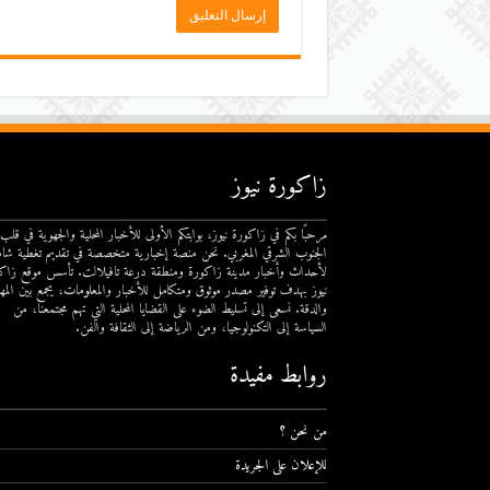
زاكورة نيوز
مرحبًا بكم في زاكورة نيوز، بوابتكم الأولى للأخبار المحلية والجهوية في قلب
الجنوب الشرقي المغربي. نحن منصة إخبارية متخصصة في تقديم تغطية شام
لأحداث وأخبار مدينة زاكورة ومنطقة درعة تافيلالت. تأسس موقع زاك
نيوز بهدف توفير مصدر موثوق ومتكامل للأخبار والمعلومات، يجمع بين المهن
والدقة. نسعى إلى تسليط الضوء على القضايا المحلية التي تهم مجتمعنا، من
السياسة إلى التكنولوجيا، ومن الرياضة إلى الثقافة والفن.
روابط مفيدة
من نحن ؟
للإعلان على الجريدة