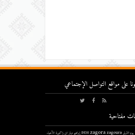
عونا على مواقع التواصل اﻹجتماعي
ات مفتاحية
zagora
zagoura
ى
INDH
إبراهيم دياز
ابن زاكورة
الأحياء