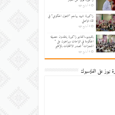
4 أسابيع ago
زاكورة: شهيد يهاجم “التغول الحكومي” في
لقاء تواصلي
4 أسابيع ago
بالفيديو..اتحاديو زاكورة ينتقدون حصيلة
الحكومة في الواحات ويراهنون على ”
المنجزات” لتصدر الانتخابات بالإقليم
4 أسابيع ago
 نيوز على الفايسبوك