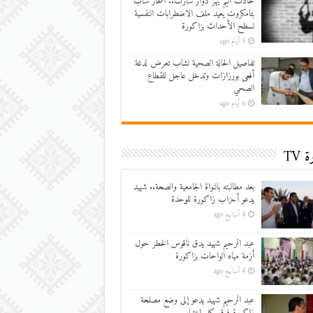
حادث أليم يهز دوار سارت.. انتحار شاب
بتامكروت يعيد ملف الاضطرابات النفسية
لسطح الأحداث بزاكورة
5 أيام ago
تفاصيل الحالة الصحية لشاب تعرض لدغة
أفعى بورزازات وتدخل عاجل للقطاع
الصحي
6 أيام ago
 TV
بعد مطالبته بالنواة الجامعية والصحة.. شهيد
يدعو أحزاب زاكورة للوحدة
4 أسابيع ago
عبد الرحيم شهيد يدق ناقوس الخطر حول
أزمة مياه الواحات بزاكورة
4 أسابيع ago
عبد الرحيم شهيد يدعو إلى وضع مصلحة
زاكورة فوق كل اعتبار