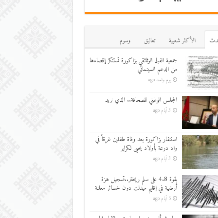
دث
اﻷكثر شعبية
تعاليق
وسوم
جمعية الفيلم الوثائقي بزاكورة تستنكر إقصاءها
من الدعم السينمائي
يوم واحد ago
المجلس الوطني للصحافة.. الذي نريد
3 أيام ago
استنفار بزاكورة بعد وفاة طفلين غرقاً في
واد درعة بأولاد يحيى لكراير
3 أيام ago
بقوة 4.8 على سلم ريختر..تسجيل هزة
أرضية في إقليم ميدلت دون خسائر معلنة
5 أيام ago