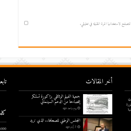
صفح لاستخدامها المرة المقبلة في تعليقي.
أخر المقالات
تاب
جمعية الفيلم الوثائقي بزاكورة تستنكر
لة
إقصاءها من الدعم السينمائي
ورة
يوم واحد ago
ية
كلم
المجلس الوطني للصحافة.. الذي نريد
3 أيام ago
1000 يوم الاول