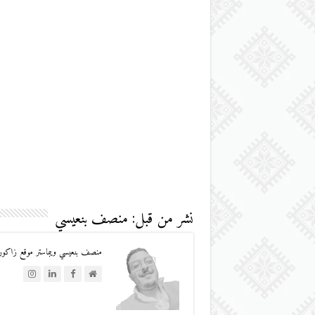
نشر من قبل: منصف بنعيسي
منصف بنعيسي ويبماستر موقع زاكورة