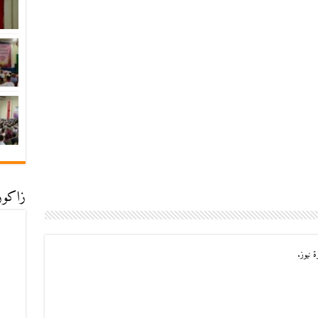
زاكورة
 نيوز.