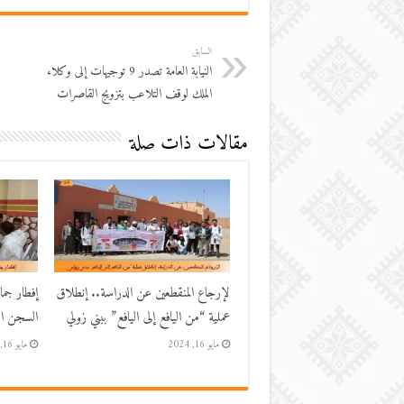
السابق
النيابة العامة تصدر 9 توجيهات إلى وكلاء
الملك لوقف التلاعب بتزويج القاصرات
مقالات ذات صلة
لإرجاع المنقطعين عن الدراسة.. إنطلاق
إفطار جم
عملية “من اليافع إلى اليافع” ببني زولي
السجن الم
مايو 16, 2024
مايو 16, 2024