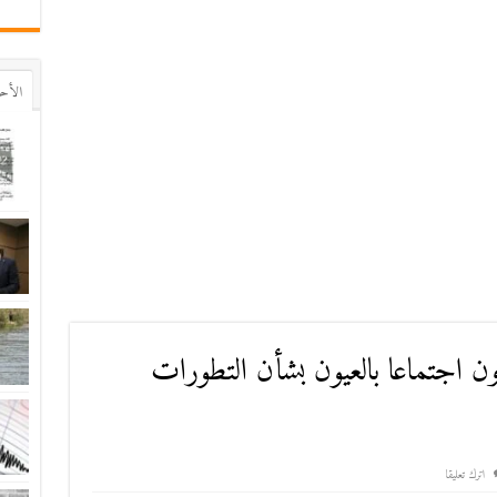
اﻷح
ون اجتماعا بالعيون بشأن التطورات
اترك تعليقا