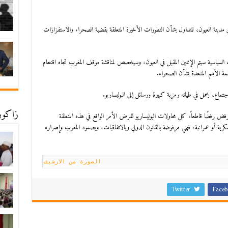
ي مدينة العيون، للتداول بشأن التطورات الأخيرة المتعلقة بقضية الصحراء والاستفزازات
لسياسية سيتم الإثنين المقبل في العيون، وسيخصص لمناقشة موقف المغرب تجاه اقتحام
منظمة الأمم المتحدة بشأن الصحراء.
تماع، يحمل في طياته رمزية كبيرة ورسائل إلى البوليساريو.
زاكورة
ض رفضًا قاطعاً، كل محاولات البوليساريو لفرض الأمر الواقع في هذه المنطقة
سكرية أو عمرانية، فهي مرفوضة بالقانون الدولي وبالاتفاقيات، وبصمود المغرب وإصراره
الصورة من الارشيف
Twitter
Faceb