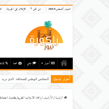
من نحن ؟
للإعلان على الجريدة
ات
السبت , أغسطس 8 2026
أخبار
تعليم
صحة
ثقافة
أخبار عاجلة
المجلس الوطني للصحافة.. الذي نريد
الرئيسية
/
اﻷرشيف
/
زعماء الاحزاب المغربية يعقدون اجتماعا 