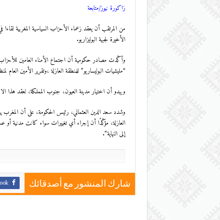
زاكورة نيوز/متابعة
من المرتقب أن يعقد زعماء الأحزاب السياسية المغربية لقاءا ف
الأخيرة لجبهة البوليزاريو.
وأكّدت مصادر حكومية أن اجتماع الأمناء العامين للأحزاب ا
“مليشيات البوليساريو” للمنطقة العازلة ،وتقرير الأمين العام ل
ويبدو أن اختيار مدينة العيون، جنوب المملكة، لعقد هذا الاج
وشدد سعد الدين العثماني، رئيس الحكومة، على أن المغرب يرف
العازلة، مؤكّدًا أن إجراء أي تغييرات سواء كانت مدنية أو ع
إلى النهاية”.
ook
شارك المنشور مع أصدقائك