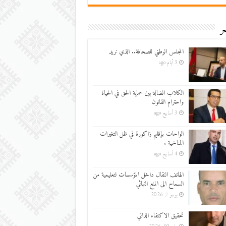
ر
المجلس الوطني للصحافة.. الذي نريد
3 أيام ago
الكلاب الضالة بين حماية الحق في الحياة
واحترام القانون
3 أسابيع ago
الواحات بإقليم زاكورة في ظل التغيرات
المناخية .
4 أسابيع ago
الهاتف النقال داخل المؤسسات لتعليمية من
السماح الى المنع النهائي
يونيو 7, 2026
تحقيق الاكتفاء الذاتي