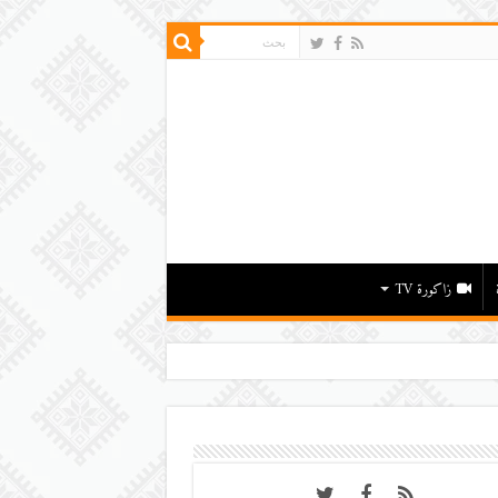
زاكورة TV