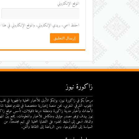
الموقع الإلكتروني
احفظ اسمي، بريدي الإلكتروني، والموقع الإلكتروني في هذا المت
زاكورة نيوز
مرحبًا بكم في زاكورة نيوز، بوابتكم الأولى للأخبار المحلية والجهوية في قلب
الجنوب الشرقي المغربي. نحن منصة إخبارية متخصصة في تقديم تغطية شام
لأحداث وأخبار مدينة زاكورة ومنطقة درعة تافيلالت. تأسس موقع زاك
نيوز بهدف توفير مصدر موثوق ومتكامل للأخبار والمعلومات، يجمع بين المهن
والدقة. نسعى إلى تسليط الضوء على القضايا المحلية التي تهم مجتمعنا، من
السياسة إلى التكنولوجيا، ومن الرياضة إلى الثقافة والفن.