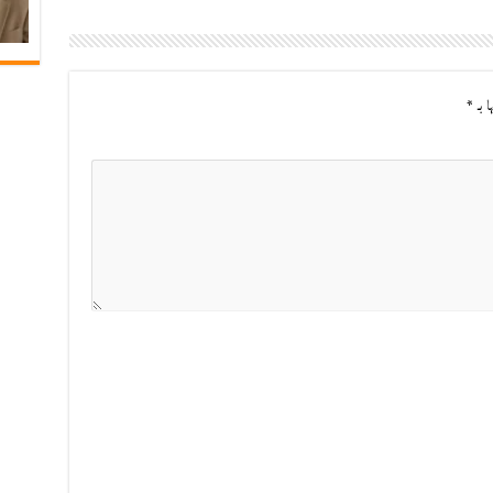
ا بـ
*