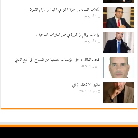
الكلاب الضالة بين حماية الحق في الحياة واحترام القانون
3 أسابيع ago
الواحات بإقليم زاكورة في ظل التغيرات المناخية .
4 أسابيع ago
الهاتف النقال داخل المؤسسات لتعليمية من السماح الى المنع النهائي
يونيو 7, 2026
تحقيق الاكتفاء الذاتي
مايو 30, 2026