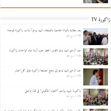
زاكورة TV
بعد مطالبته بالنواة الجامعية والصحة.. شهيد يدعو أحزاب زاكورة للوحدة
4 أسابيع ago
عبد الرحيم شهيد يدق ناقوس الخطر حول أزمة مياه الواحات بزاكورة
4 أسابيع ago
عبد الرحيم شهيد يدعو إلى وضع مصلحة زاكورة فوق كل اعتبار
4 أسابيع ago
زاكورة: شهيد يهاجم “التغول الحكومي” في لقاء تواصلي
4 أسابيع ago
بالفيديو..اتحاديو زاكورة ينتقدون حصيلة الحكومة في الواحات ويراهنون على