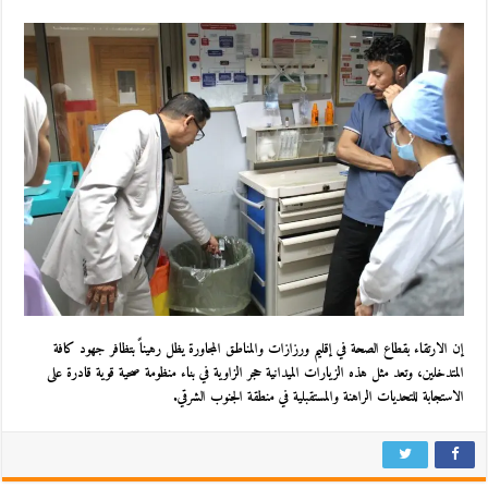
إن الارتقاء بقطاع الصحة في إقليم ورزازات والمناطق المجاورة يظل رهيناً بتظافر جهود كافة
المتدخلين، وتعد مثل هذه الزيارات الميدانية حجر الزاوية في بناء منظومة صحية قوية قادرة على
الاستجابة للتحديات الراهنة والمستقبلية في منطقة الجنوب الشرقي.