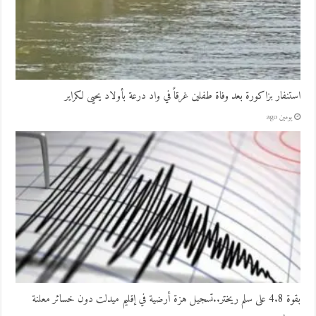
استنفار بزاكورة بعد وفاة طفلين غرقاً في واد درعة بأولاد يحيى لكراير
يومين ago
بقوة 4.8 على سلم ريختر..تسجيل هزة أرضية في إقليم ميدلت دون خسائر معلنة