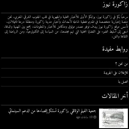
زاكورة نيوز
مرحبًا بكم في زاكورة نيوز، بوابتكم الأولى للأخبار المحلية والجهوية في قلب الجنوب الشرقي المغربي. نحن
منصة إخبارية متخصصة في تقديم تغطية شاملة لأحداث وأخبار مدينة زاكورة ومنطقة درعة تافيلالت.
تأسس موقع زاكورة نيوز بهدف توفير مصدر موثوق ومتكامل للأخبار والمعلومات، يجمع بين المهنية والدقة.
نسعى إلى تسليط الضوء على القضايا المحلية التي تهم مجتمعنا، من السياسة إلى التكنولوجيا، ومن الرياضة إلى
الثقافة والفن.
روابط مفيدة
من نحن ؟
للإعلان على الجريدة
اتصل بنا
أخر المقالات
جمعية الفيلم الوثائقي بزاكورة تستنكر إقصاءها من الدعم السينمائي
10 ساعات ago