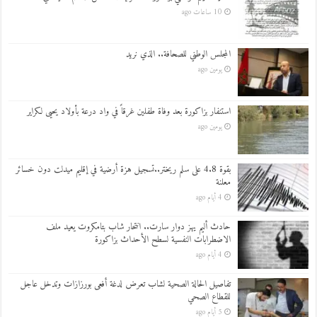
10 ساعات ago
المجلس الوطني للصحافة.. الذي نريد
يومين ago
استنفار بزاكورة بعد وفاة طفلين غرقاً في واد درعة بأولاد يحيى لكراير
يومين ago
بقوة 4.8 على سلم ريختر..تسجيل هزة أرضية في إقليم ميدلت دون خسائر
معلنة
4 أيام ago
حادث أليم يهز دوار سارت.. انتحار شاب بتامكروت يعيد ملف
الاضطرابات النفسية لسطح الأحداث بزاكورة
4 أيام ago
تفاصيل الحالة الصحية لشاب تعرض لدغة أفعى بورزازات وتدخل عاجل
للقطاع الصحي
5 أيام ago