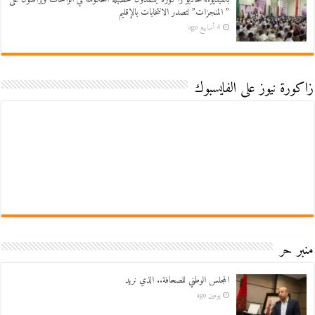
” المنجزات” لتصدر الانتخابات بالإقليم
4 أسابيع ago
زاكورة نيوز على الفايسبوك
منبر حر
المجلس الوطني للصحافة.. الذي نريد
يومين ago