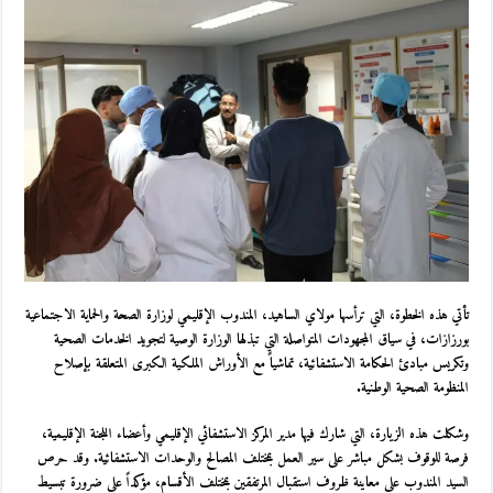
تأتي هذه الخطوة، التي ترأسها مولاي الساهيد، المندوب الإقليمي لوزارة الصحة والحماية الاجتماعية
بورزازات، في سياق المجهودات المتواصلة التي تبذلها الوزارة الوصية لتجويد الخدمات الصحية
وتكريس مبادئ الحكامة الاستشفائية، تماشياً مع الأوراش الملكية الكبرى المتعلقة بإصلاح
المنظومة الصحية الوطنية.
وشكلت هذه الزيارة، التي شارك فيها مدير المركز الاستشفائي الإقليمي وأعضاء اللجنة الإقليمية،
فرصة للوقوف بشكل مباشر على سير العمل بمختلف المصالح والوحدات الاستشفائية. وقد حرص
السيد المندوب على معاينة ظروف استقبال المرتفقين بمختلف الأقسام، مؤكداً على ضرورة تبسيط