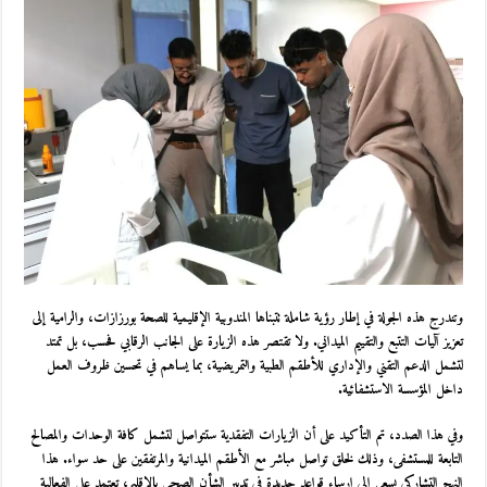
وتندرج هذه الجولة في إطار رؤية شاملة تتبناها
المندوبية الإقليمية للصحة بورزازات
، والرامية إلى
تعزيز آليات التتبع والتقييم الميداني. ولا تقتصر هذه الزيارة على الجانب الرقابي فحسب، بل تمتد
لتشمل الدعم التقني والإداري للأطقم الطبية والتمريضية، بما يساهم في تحسين ظروف العمل
داخل المؤسسة الاستشفائية.
وفي هذا الصدد، تم التأكيد على أن الزيارات التفقدية ستتواصل لتشمل كافة الوحدات والمصالح
التابعة للمستشفى، وذلك لخلق تواصل مباشر مع الأطقم الميدانية والمرتفقين على حد سواء. هذا
النهج التشاركي يسعى إلى إرساء قواعد جديدة في تدبير الشأن الصحي بالإقليم، تعتمد على الفعالية