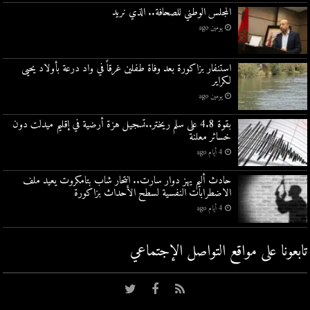
المجلس الوطني للصحافة.. الذي نريد
يومين ago
استنفار بزاكورة بعد وفاة طفلين غرقاً في واد درعة بأولاد يحيى
لكراير
يومين ago
بقوة 4.8 على سلم ريختر..تسجيل هزة أرضية في إقليم ميدلت دون
خسائر معلنة
4 أيام ago
حادث أليم يهز دوار سارت.. انتحار شاب بتامكروت يعيد ملف
الاضطرابات النفسية لسطح الأحداث بزاكورة
4 أيام ago
تابعونا على مواقع التواصل اﻹجتماعي