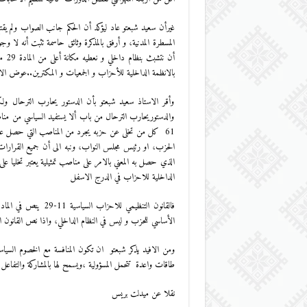
المسطرة المدنية، و أرفق بالمذكرة وثائق حاسمة تثبت أنه لا 
أن ن
بالانظمة الداخلية للأحزاب و الجمعيات و المكترين..عوض الا
وأقر الاستاذ سعيد شبعتو بأن الدستور يحارب الترحال و
والدستوريحارب الترحال من باب ألا يستفيد السياسي من منا
61 كل من تخلى عن حزبه يجرد من المناصب التي حصل عليه
الذي حصل به المعني بالامر على مناصب تمثيلية يعتبر تخليا ع
الداخلية للاحزاب في الدرج الاسفل
الأساسي للحزب و ليس في النظام الداخلي، واذا نص القانون ا
ومن الافيد يذكر شبعتو ان تكون المنافسة مع الخصوم السياسي
طاقات واعدة تتحمل المسؤولية ،ويسمح لها بالمشاركة والتفاع
نقلا عن ميدلت بريس