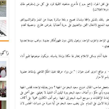
على قتل الجراء (جمع جرو ) فأخرج مدفعيته الثقيلة للرد على كل من إستفزهم مقاله
رعة تافيلالت)
ينتقد بالدليل والحجة وبلسان فصيح و بلغة مباشرة بعيدة عن الهمز واللمزالتسييرالغير
توجيه الممنهج لاشغال اللجن ،والتضييق على حرية أعضائها بفرض مخارج وحصيلة تخدم
ي الواحد والحزب الواحد، ويحول بالتالي دون ظهورأفكار جديدة ،ونخب مبدعة تعددية
جهوي .
زاكورة
لنية أمام وسائل الاعلام يختار لها مكانا وزمانا يناسبانه ،ويكون موضوعها تقييم أداء
 – و مواقع اخرى تحت عنوان : ” من وراء عرقلة تنفيذ الحكم القاضي بإسقاط عضوية
اسم الاحرار
 يستعجل صاحب المقال خروج سعيد شبعتو من الجهة ؟ ومن يضايقه تواجده بمجلس الجهة
بدوره بأي حكم ، و أضاف سعيد شبعتو بنبرة اليقين أن التنفيذ لا يخيفني حتى أعمل على
ة 98 من مدونة الإنتخابات ( 11-59 ) تقر بإعادة الإنتخابات و سيرجع السيد شبعتو إلى الجهة رغم أنف الكائدين محمولا على أكتاف
لمرتبة الاولى على الدوام ولن يتغيب سعيد شبعتو عن أية دورة من دورات المجلس لان
 .