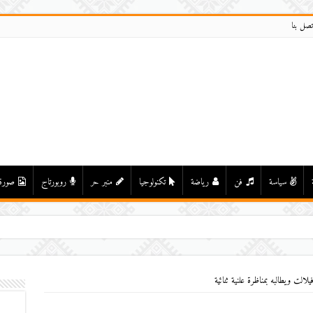
تصل بنا
سياسة
فن
رياضة
تكنولوجيا
منبر حر
روبورتاج
صورة
لت ويطالبه بمناظرة علنية ثنائية