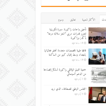
دث
اﻷكثر شعبية
تعاليق
وسوم
تأهيل واحات زاكورة: دورة تكوينية
لتعزيز قدرات مربي “المعز سلالة درعة”
بأكدز وزاكورة
18 ساعة ago
قافلة طبية بتخصصات متعددة تختتم فعالياتها
بتنجداد وسط إقبال كبير من الساكنة
18 ساعة ago
جمعية الفيلم الوثائقي بزاكورة تستنكر إقصاءها
من الدعم السينمائي
3 أيام ago
المجلس الوطني للصحافة.. الذي نريد
4 أيام ago