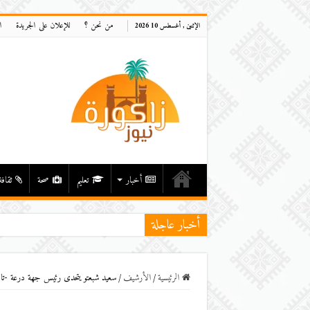
من نحن ؟
للإعلان على الجريدة
ا
الإثنين , أغسطس 10 2026
أخبار
تعليم
صحة
ثقافة
أخبار عاجلة
الرئيسية
/
اﻷرشيف
/
سعيد شبعتو يتحدى رئيس جهة درعة -تافيلا