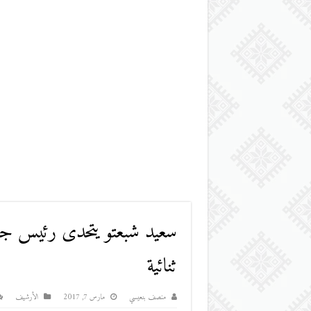
سعيد شبعتو يتحدى رئيس جهة 
ثنائية
منصف بنعيسي
مارس 7, 2017
اﻷرشيف