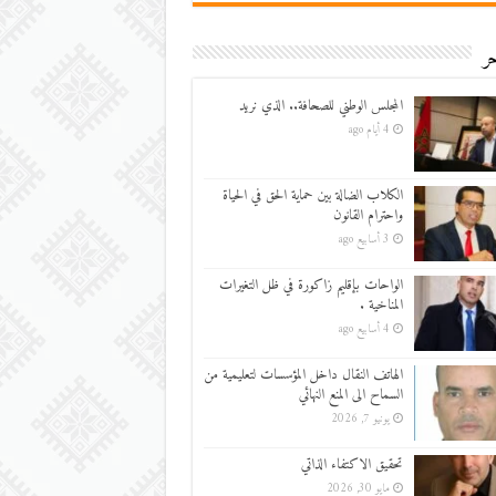
ر
المجلس الوطني للصحافة.. الذي نريد
4 أيام ago
الكلاب الضالة بين حماية الحق في الحياة
واحترام القانون
3 أسابيع ago
الواحات بإقليم زاكورة في ظل التغيرات
المناخية .
4 أسابيع ago
الهاتف النقال داخل المؤسسات لتعليمية من
السماح الى المنع النهائي
يونيو 7, 2026
تحقيق الاكتفاء الذاتي
مايو 30, 2026