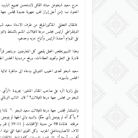
خرج سعيد شبعتوعن مبدئه القائل لايستحسن تضييع البارود 
المعنون ب: (من أجل إبراز نخب جهوية جديدة بمجلس جهة د
فالمقال التحليلي المذكورالموقع من طرف الاستاذ سعيد شبعتو 
الديمقراطي لرئيس مجلس درعة تافيلالت المتسم بالتسلط وال
على الدوام أجندة الرئيس وأتباع حزبه وحدهم.
وهذا التسييريخلص المحلل يقصي كل المعارضين ،وينتصر للرأ
قادرة على التعلم وتجويد العطاءات، ورفع مردودية المجلس ال
سعيد شبعتو تحدى الحبيب الشوباني ودعاه الى مناظرة ثنائية ع
المجلس وتسييره.
وفي زاوية الرد على صاحب المقال المنشور- بجريدة -الرأي
شبعتو من مجلس جهة درعة تافيلالت؟ ” قال النائب البرلماني ب
والمستشار بمجلس جهة درعة تافيلالت سعيد شبعتو :” لماذا
؟ وأكد أنه لم يتوصل بأي حكم، والسيد والي الجهة لم يتوصل 
عرقلته فالماد
الاف الانصارومناضلي الحزب وكل القوى الحية التي تبوئه ا
أقل من أربعة أشهرالتي تفصل الدورات كافية لتنظيم الانتخابات