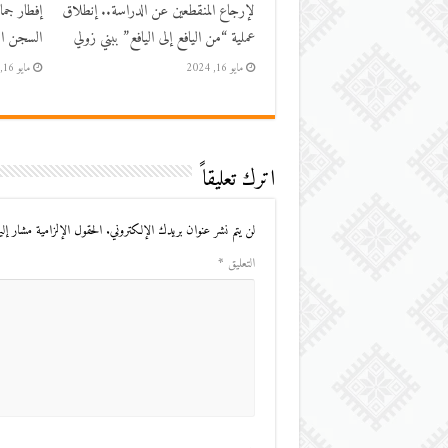
لإرجاع المنقطعين عن الدراسة.. إنطلاق
إفطار جم
عملية “من اليافع إلى اليافع” ببني زولي
السجن الم
مايو 16, 2024
مايو 16, 2024
اترك تعليقاً
لن يتم نشر عنوان بريدك الإلكتروني.
الحقول الإلزامية مشار إليه
التعليق
*