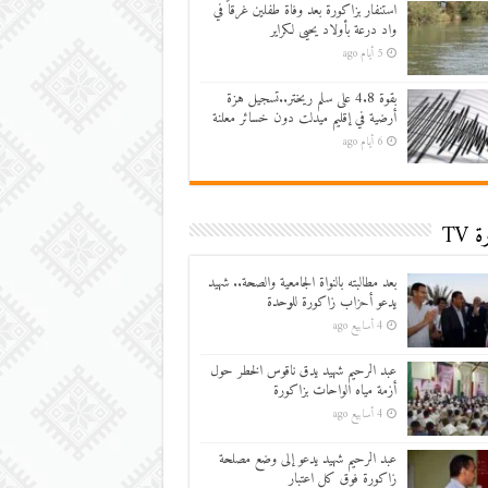
استنفار بزاكورة بعد وفاة طفلين غرقاً في
واد درعة بأولاد يحيى لكراير
5 أيام ago
بقوة 4.8 على سلم ريختر..تسجيل هزة
أرضية في إقليم ميدلت دون خسائر معلنة
6 أيام ago
 TV
بعد مطالبته بالنواة الجامعية والصحة.. شهيد
يدعو أحزاب زاكورة للوحدة
4 أسابيع ago
عبد الرحيم شهيد يدق ناقوس الخطر حول
أزمة مياه الواحات بزاكورة
4 أسابيع ago
عبد الرحيم شهيد يدعو إلى وضع مصلحة
زاكورة فوق كل اعتبار