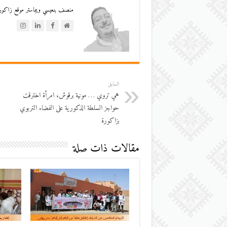
منصف بنعيسي ويبماستر موقع زاكورة
السابق
هي تروي … مونية برقوش، امرأة اخترقت
حواجز السلطة الذكورية على الفضاء التربوي
بزاكورة
مقالات ذات صلة