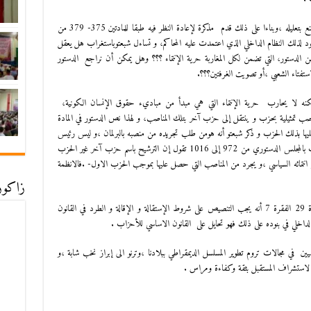
غيرأن سعيد شبعتو عاد ليؤكد أن الحكم جانب الصواب ولم يقتنع بتعليله ،وبناءا على ذلك قدم مذكرة لإعادة النظر فيه طبقا للمادتين 375- 379 من
وجود لذلك النظام الداخلي الذي اعتمدت عليه المحاكم، و تساءل شبعتوباستغراب هل يعقل
تشبث بنظام داخلي و نعطيه مكانة أعلى من المادة 29 من الدستور، التي تضمن لكل المغاربة حرية الإنتماء ؟؟؟ وهل يمكن أن نراجع الدستور
ستفتاء الشعبي ،أو تصويت الغرفتين؟؟؟.
لكنه لا يحارب حرية الإنتماء التي هي مبدأ من مباديء حقوق الإنسان الكونية،
صب تمثيلية بحزب و ينتقل إلى حزب آخر بتلك المناصب، و لهذا نص الدستور في المادة
ا بذلك الحزب و ذكر شبعتو أنه هومن طلب تجريده من منصبه بالبرلمان ،و ليس رئيس
الحزب، او رئيس مجلس النواب، ونبه الى أن جميع القرارات بالمجلس الدستوري من 972 إلى 1016 تقول إن الترشيح باسم حزب آخر غير الحزب
لى انتمائه السياسي ،و يجرد من المناصب التي حصل عليها بموجب الحزب الاول- .فالانظمة
زاكورة
فالقانون التنظيمي للاحزاب السياسية 11-29 ينص في المادة 29 الفقرة 7 أنه يجب التنصيص على شروط الإستقالة و الإقالة و الطرد في القانون
لداخلي في بنوده على ذلك فهو تحايل على القانون الاساسي للأحزاب .
ين في مجالات تروم تطوير المسلسل الديمقراطي ببلادنا ،وترنو الى إبراز نخب شابة ،و
ل لاستشراف المستقبل بثقة وكفاءة ومراس .