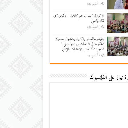
4 أسابيع ago
زاكورة: شهيد يهاجم “التغول الحكومي” في
لقاء تواصلي
4 أسابيع ago
بالفيديو..اتحاديو زاكورة ينتقدون حصيلة
الحكومة في الواحات ويراهنون على ”
المنجزات” لتصدر الانتخابات بالإقليم
4 أسابيع ago
 نيوز على الفايسبوك