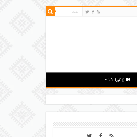
زاكورة TV