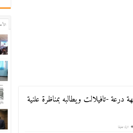
اﻷح
درعة -تافيلالت ويطالبه بمناظرة علنية
اترك تعليقا