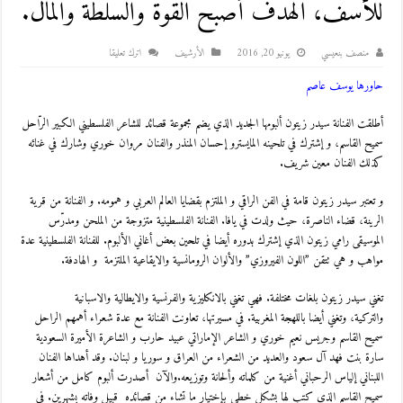
للأسف، الهدف أصبح القوة والسلطة والمال.
منصف بنعيسي
يونيو 20, 2016
اﻷرشيف
اترك تعليقا
حاورها يوسف عاصم
أطلقت الفنانة سيدر زيتون ألبومها الجديد الذي يضم مجموعة قصائد للشاعر الفلسطيني الكبير الرّاحل
سميح القاسم، و إشترك في تلحينه المايسترو إحسان المنذر والفنان مروان خوري وشارك في غنائه
كذلك الفنان معين شريف.
و تعتبر سيدر زيتون قامة في الفن الراقي و الملتزم بقضايا العالم العربي و همومه. و الفنانة من قرية
الرينة، قضاء الناصرة، حيث ولدت في يافا. الفنانة الفلسطينية متزوجة من الملحن ومدرّس
الموسيقى رامي زيتون الذي إشترك بدوره أيضا في تلحين بعض أغاني الألبوم. للفنانة الفلسطينية عدة
مواهب و هي تتقن ”اللون الفيروزي” والألوان الرومانسية والايقاعية الملتزمة و الهادفة.
تغني سيدر زيتون بلغات مختلفة. فهي تغني بالانكليزية والفرنسية والايطالية والاسبانية
والتركية، وتغني أيضا باللهجة المغربية. في مسيرتها، تعاونت الفنانة مع عدة شعراء أهمهم الراحل
سميح القاسم وجريس نعيم خوري و الشاعر الإماراتي عبيد حارب و الشاعرة الأميرة السعودية
سارة بنت فهد آل سعود والعديد من الشعراء من العراق و سوريا و لبنان. وقد أهداها الفنان
اللبناني إلياس الرحباني أغنية من كلماته وألحانة وتوزيعه.والآن أصدرت ألبوم كامل من أشعار
سميح القاسم الذي كتب لها بشكل خطي بإختيار ما تشاء من قصائده قبيل وفاته بشهرين. في