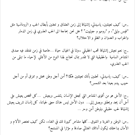
_س: كيف تعيشين، ياسيدتي. إشتياقا إلى زمن العشاق و تتغنين بأبطال الحب و الرومانسية مثل
“قيس وليلى”، و “روميو و جولييت” ؟ هل نحن بحاجة الى الحب العذري في زمن الدمار
والخراب و العدوان و الظلم و الاحتلال؟
_ج: نعم نعيش إشتياقا للحب الحقيقي ..ولنا في الخيال حياة …خاصة في زمن نفتقد فيه صدق
المشاعر السامية والحقيقية التي لا تقدر بمال نحتاج لهذا النوع من الأغاني لإحياء ما تبقى من
الحب العذري.
_س: كيف، ياسيدتي، تحلمين بأنك تعيشين هكذا؟ أمن أجل وطن محتل و ممزق أو من أجل
حبيب يبدو بعيدا بعد الشمس؟
_ج: الأمل هو من أقوى المشاعر التي تجعل الإنسان يتنفس ويعيش …كل شخص يعيش على
أمل أن يجد ويحقق ويصل إلى… دون الأمل ليس هناك معنى لحياتنا. كل إنسان شريف يعيش
إشتياقا لحب حقيقي ولوطن آمن وحر …
_س: الوطن و الغربة و الشوق…كلها مشاعر كبيرة لك في الغناء، لكن كيف تعتصر الألام و
الأمال بداخلك ليكون أدائك الغنائي صادقا و مؤثرا في المستمع؟