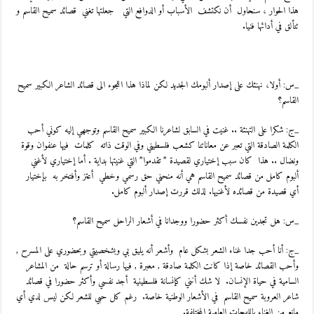
هذا الحوار ، سنحاول أن نكتشف الأسباب أو الدوافع التي جعلتها تغني قصائد سميح القاسم و
تتألق في أدائها فنيا.
_س: أولا، نهنئك على إصدار ألبومك الجديد لكن لماذا هذا اللجوء الى قصائد الشاعر الكبير سميح
القاسم؟
_ج: شكرا على التهنئة .. غنيت في السابق لشاعرنا الكبير سميح القاسم وتوجهي إليه كوني أحب
الكلمة الصادقة التي تعبر عن معاناتنا كشعب فلسطيني وفي الوقت ذاته كلمات فيها عنفوان وقوة
ونضال .. هذا كان سبب إختياري لقصيدة ” تقدموا” التي غنيتها بداية . أما إختياري لأغني
ألبوم كامل من قصائد سميح القاسم هي أنه منحني حق رسمي وخطي أعتز وأفتخر به بإختيار
أي قصيدة من قصائده لأغنيها. لذلك قررت إصدار ألبوم كامل.
_س: هل تجدين نفسك أكثر حضورا ووجدانا في أشعار الراحل سميح القاسم؟
_ج: أنا أحب جدا غناء الشعر بشكل عام وأشعر أنه يليق بي وبشخصيتي وبحضوري على المسرح ,
وأحب القصائد خاصة إذا كانت الكلمة صادقة , معبرة , فيها رسالة أو ترسم حالة من المشاعر
السامية في حياة الإنسان. لا شك أنني كإنسانة فلسطينية أجد نفسي وأكثر حضورا في قصائد
شاعر العروبة سميح القاسم في الأشعار الوطنية خاصة. رغم كل حبي للشعر لكن ليس لدي أي
مانع من الغناء باللهجات العامية المختلفة.