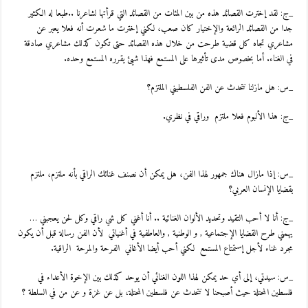
_ج: لقد إخترت القصائد هذه من بين المئات من القصائد التي قرأتها لشاعرنا ..طبعا له الكثير
جدا من القصائد الرائعة والإختيار كان صعب، لكني إخترت ما شعرت أنه فعلا يعبر عن
مشاعري تجاه كل قضية طرحت من خلال هذه القصائد حتى تكون كذلك مشاعري صادقة
في الغناء. أما بخصوص مدى تأثيرها على المستمع فهذا شيئ يقرره المستمع وحده.
_س: هل مازلنا نتحدث عن الفن الفلسطيني الملتزم؟
_ج: هذا الألبوم فعلا ملتزم وراقي في نظري.
_س: إذا مازال هناك جمهور لهذا الفن، هل يمكن أن نصنف غنائك الراقي بأنه ملتزم، ملتزم
بقضايا الإنسان العربي؟
_ج: أنا لا أحب التقيد وتحديد الألوان الغنائية .. أنا أغني كل شي راقي وكل لحن يعجبني …
يهمني طرح القضايا الإجتماعية , و الوطنية , والعاطفية في أغنياتي لأن الفن رسالة قبل أن يكون
مجرد غناء لأجل إستمتاع المستمع لكني أحب أيضا الأغاني الفرحة والمرحة الراقية.
_س: سيدتي، إلى أي حد يمكن لهذا اللون الغنائي أن يوحد كذلك بين الإخوة الأعداء في
فلسطين المحتلة حيث أصبحنا لا نتحدث عن فلسطين المحتلة، بل عن غزة و عن من في السلطة ؟