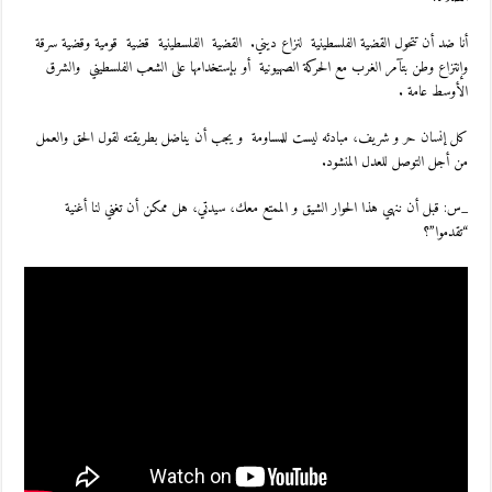
أنا ضد أن تتحول القضية الفلسطينية لنزاع ديني. القضية الفلسطينية قضية قومية وقضية سرقة
وإنتزاع وطن بتآمر الغرب مع الحركة الصهيونية أو بإستخدامها على الشعب الفلسطيني والشرق
الأوسط عامة .
كل إنسان حر و شريف، مبادئه ليست للمساومة و يجب أن يناضل بطريقته لقول الحق والعمل
من أجل التوصل للعدل المنشود.
_س: قبل أن ننهي هذا الحوار الشيق و الممتع معك، سيدتي، هل ممكن أن تغني لنا أغنية
“تقدموا”؟