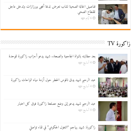
تفاصيل الحالة الصحية لشاب تعرض لدغة أفعى بورزازات وتدخل عاجل
للقطاع الصحي
6 أيام ago
زاكورة TV
بعد مطالبته بالنواة الجامعية والصحة.. شهيد يدعو أحزاب زاكورة للوحدة
4 أسابيع ago
عبد الرحيم شهيد يدق ناقوس الخطر حول أزمة مياه الواحات بزاكورة
4 أسابيع ago
عبد الرحيم شهيد يدعو إلى وضع مصلحة زاكورة فوق كل اعتبار
4 أسابيع ago
زاكورة: شهيد يهاجم “التغول الحكومي” في لقاء تواصلي