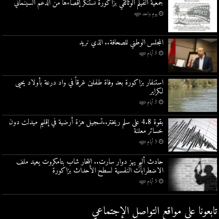
جمعية الفيلم الوثائقي بزاكورة تستنكر إقصاءها من الدعم السينمائي
يوم واحد ago
المجلس الوطني للصحافة.. الذي نريد
3 أيام ago
استنفار بزاكورة بعد وفاة طفلين غرقاً في واد درعة بأولاد يحيى
لكراير
3 أيام ago
بقوة 4.8 على سلم ريختر..تسجيل هزة أرضية في إقليم ميدلت دون
خسائر معلنة
5 أيام ago
حادث أليم يهز دوار سارت.. انتحار شاب بتامكروت يعيد ملف
الاضطرابات النفسية لسطح الأحداث بزاكورة
5 أيام ago
تابعونا على مواقع التواصل اﻹجتماعي