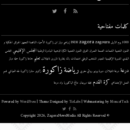
كلمات مفتاحية
zagora
zagoura
1000 يوم الاولى
INDH
إبراهيم دياز
ابن زاكورة
الأحياء الناقصة التجهيز
الحرائق
الحكاية و
المجلس الإقليمي
الفنون الشعبية
الشحات
الصحة
العمران
الغرق
الفنون الشعبية
الكرة الذهبية
المبادرة الوطنية
المجلس
تعليم
البلدي
المديرية الإقليمية
المعيدر
المنتخب الوطني
امتحانات
باك
بلغارية
تازرين
تافيلالت
جماعة زاكورة
حملة
دباز
زاكورة
رياضة
درعة
درعة تافيلالت
دورة يونيو
روائي مغربي
زكونو
ستارا زاكورة
طه العياشي
قسم
كرة القدم
العمل الإجتماعي
مجلة
مهرجان
نتائج الباكلوريا
واد درعة
Powered by
WordPress
| Theme Designed by
TieLabs
| Webmastering by
MoncefTech
© Copyright 2026, ZagoraNewsMedia All Rights Reserved