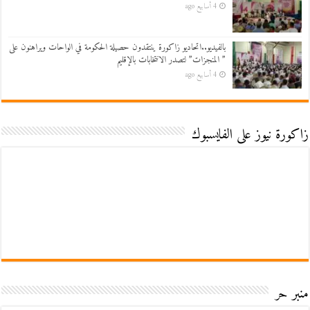
4 أسابيع ago
بالفيديو..اتحاديو زاكورة ينتقدون حصيلة الحكومة في الواحات ويراهنون على
” المنجزات” لتصدر الانتخابات بالإقليم
4 أسابيع ago
زاكورة نيوز على الفايسبوك
منبر حر