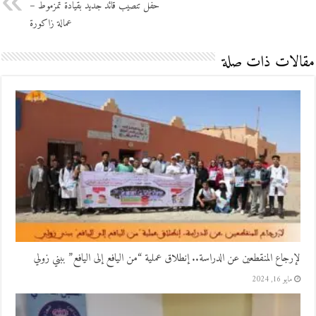
حفل تنصيب قائد جديد بقيادة تمزموط –
عمالة زاكورة
مقالات ذات صلة
لإرجاع المنقطعين عن الدراسة.. إنطلاق عملية “من اليافع إلى اليافع” ببني زولي
مايو 16, 2024