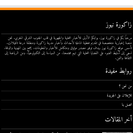
زاكورة نيوز
مرحبًا بكم في زاكورة نيوز، بوابتكم الأولى للأخبار المحلية والجهوية في قلب الجنوب الشرقي المغربي. نحن
منصة إخبارية متخصصة في تقديم تغطية شاملة لأحداث وأخبار مدينة زاكورة ومنطقة درعة تافيلالت.
تأسس موقع زاكورة نيوز بهدف توفير مصدر موثوق ومتكامل للأخبار والمعلومات، يجمع بين المهنية والدقة.
نسعى إلى تسليط الضوء على القضايا المحلية التي تهم مجتمعنا، من السياسة إلى التكنولوجيا، ومن الرياضة إلى
الثقافة والفن.
روابط مفيدة
من نحن ؟
للإعلان على الجريدة
اتصل بنا
أخر المقالات