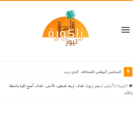
استنفار
الرئيسية
/
اﻷرشيف
/
سيدر زيتون: الهدف لم يعد فلسطين. للأسف، الهدف أصبح القوة والسلطة
والمال.