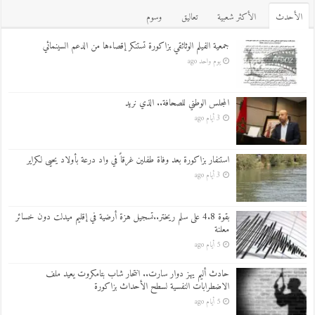
اﻷحدث
اﻷكثر شعبية
تعاليق
وسوم
جمعية الفيلم الوثائقي بزاكورة تستنكر إقصاءها من الدعم السينمائي
يوم واحد ago
المجلس الوطني للصحافة.. الذي نريد
3 أيام ago
استنفار بزاكورة بعد وفاة طفلين غرقاً في واد درعة بأولاد يحيى لكراير
3 أيام ago
بقوة 4.8 على سلم ريختر..تسجيل هزة أرضية في إقليم ميدلت دون خسائر
معلنة
5 أيام ago
حادث أليم يهز دوار سارت.. انتحار شاب بتامكروت يعيد ملف
الاضطرابات النفسية لسطح الأحداث بزاكورة
5 أيام ago