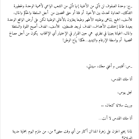
_ج: وحدة الصفوف لن تأتي من الأغنية إنها تأتي من الشعب الواعي لأهمية الوحدة ولخطورة
التفكك. العداوة تحدث بين الأخوة أو فئة أو حتى شخصين من أجل السلطة والحكم والمال،
للأسف. الجميع يتباهى بوطنيته الأطهر وطبعا يعتزون بالأغاني الوطنية لكن على أرض الواقع الوحدة
بعيدة طالما إختلفت الأهداف. الهدف لم يعد فلسطين. للأسف، الهدف أصبح القوة والسلطة
والمال. الخيانة بعينها في نظري هي حين القرار في الإختيار أي الإنتخاب يكون من أجل مصالح
شخصية أو بواسطة الإرغام والتهديد…هكذا يُباع الوطن!
_س: أقتبس و أغني معك، سيدتي،
أنا ملك القدس،
نجل بيوس،
وريث سلالة كنعان. ..
أنا ملك القدس لا أنت…
لماذا يخيم الحزن على زهرة المدائن أكثر من أي وقت مضى؟ من، من ملزم اليوم بحماية مدينة
الصلاة؟