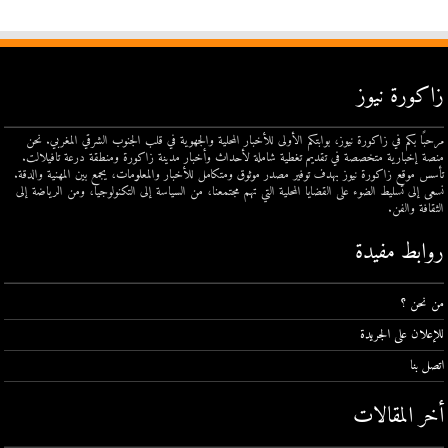
زاكورة نيوز
مرحبًا بكم في زاكورة نيوز، بوابتكم الأولى للأخبار المحلية والجهوية في قلب الجنوب الشرقي المغربي. نحن
منصة إخبارية متخصصة في تقديم تغطية شاملة لأحداث وأخبار مدينة زاكورة ومنطقة درعة تافيلالت.
تأسس موقع زاكورة نيوز بهدف توفير مصدر موثوق ومتكامل للأخبار والمعلومات، يجمع بين المهنية والدقة.
نسعى إلى تسليط الضوء على القضايا المحلية التي تهم مجتمعنا، من السياسة إلى التكنولوجيا، ومن الرياضة إلى
الثقافة والفن.
روابط مفيدة
من نحن ؟
للإعلان على الجريدة
اتصل بنا
أخر المقالات