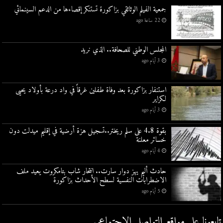
جمعية الفيلم الوثائقي بزاكورة تستنكر إقصاءها من الدعم السينمائي
22 ساعة ago
المجلس الوطني للصحافة.. الذي نريد
3 أيام ago
استنفار بزاكورة بعد وفاة طفلين غرقاً في واد درعة بأولاد يحيى
لكراير
3 أيام ago
بقوة 4.8 على سلم ريختر..تسجيل هزة أرضية في إقليم ميدلت دون
خسائر معلنة
4 أيام ago
حادث أليم يهز دوار سارت.. انتحار شاب بتامكروت يعيد ملف
الاضطرابات النفسية لسطح الأحداث بزاكورة
5 أيام ago
تابعونا على مواقع التواصل اﻹجتماعي