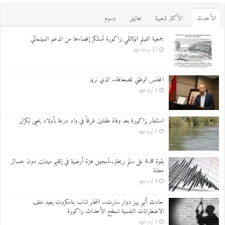
اﻷحدث
اﻷكثر شعبية
تعاليق
وسوم
جمعية الفيلم الوثائقي بزاكورة تستنكر إقصاءها من الدعم السينمائي
22 ساعة ago
المجلس الوطني للصحافة.. الذي نريد
3 أيام ago
استنفار بزاكورة بعد وفاة طفلين غرقاً في واد درعة بأولاد يحيى لكراير
3 أيام ago
بقوة 4.8 على سلم ريختر..تسجيل هزة أرضية في إقليم ميدلت دون خسائر
معلنة
4 أيام ago
حادث أليم يهز دوار سارت.. انتحار شاب بتامكروت يعيد ملف
الاضطرابات النفسية لسطح الأحداث بزاكورة
5 أيام ago