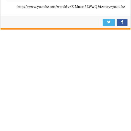
https://www.youtube.com/watch?v=ZlMmtm5LWwQ&feature=youtu.be