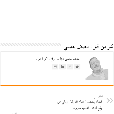
نشر من قبل: منصف بنعيسي
منصف بنعيسي ويبماستر موقع زاكورة نيوز.
السابق
القضاء يُنصف “خدام الدولة” ويبقي على
البقع لـ100 شخصية معروفة
اللاحق