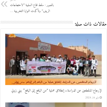
بالصور : سقط قناع السلمية ’’لاحتجاجات
الريف’’ وتأكدت النوايا التخريبية …
مقالات ذات صلة
لإرجاع المنقطعين عن الدراسة.. إنطلاق عملية “من اليافع إلى اليافع” ببني زولي
مايو 16, 2024