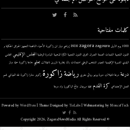
كلمات مفتاحية
zagora
zagoura
1000 يوم الاولى
INDH
إبراهيم دياز
ابن زاكورة
الأحياء الناقصة التجهيز
الحرائق
الحكاية و
المجلس الإقليمي
الفنون الشعبية
الشحات
الصحة
العمران
الغرق
الفنون الشعبية
الكرة الذهبية
المبادرة الوطنية
المجلس
تعليم
البلدي
المديرية الإقليمية
المعيدر
المنتخب الوطني
امتحانات
باك
بلغارية
تازرين
تافيلالت
جماعة زاكورة
حملة
دباز
زاكورة
رياضة
درعة
درعة تافيلالت
دورة يونيو
روائي مغربي
زكونو
ستارا زاكورة
طه العياشي
قسم
كرة القدم
العمل الإجتماعي
مجلة
مهرجان
نتائج الباكلوريا
واد درعة
Powered by
WordPress
| Theme Designed by
TieLabs
| Webmastering by
MoncefTech
© Copyright 2026, ZagoraNewsMedia All Rights Reserved