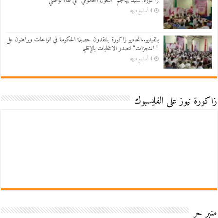
زاكورة: شهيد يهاجم “التغول الحكومي” في لقاء تواصلي
4 أسابيع ago
بالفيديو..اتحاديو زاكورة ينتقدون حصيلة الحكومة في الواحات ويراهنون على
” المنجزات” لتصدر الانتخابات بالإقليم
4 أسابيع ago
زاكورة نيوز على الفايسبوك
منبر حر