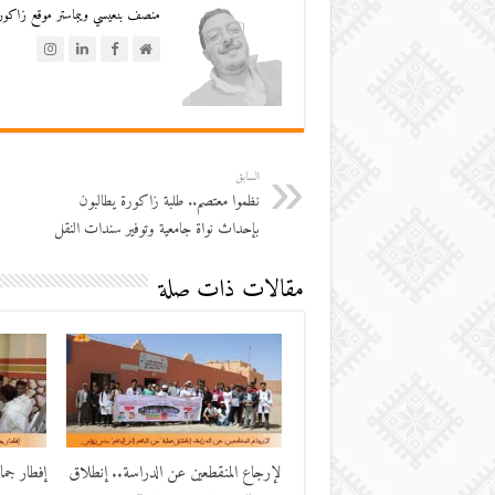
منصف بنعيسي ويبماستر موقع زاكورة
السابق
نظموا معتصم.. طلبة زاكورة يطالبون
بإحداث نواة جامعية وتوفير سندات النقل
مقالات ذات صلة
لإرجاع المنقطعين عن الدراسة.. إنطلاق
إفطار جم