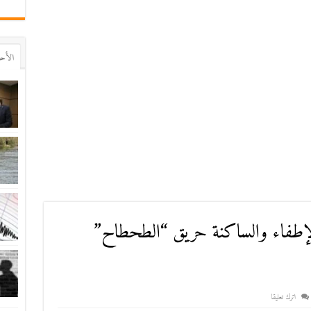
اﻷح
طفاء والساكنة حريق “الطحطاح”
اترك تعليقا