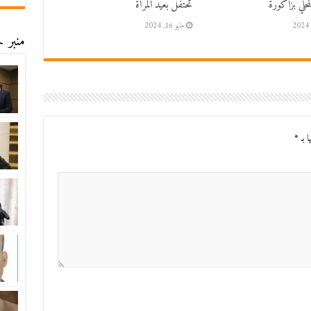
حلي بزاكورة
تحتفل بعيد المرأة
مايو 16, 2024
منبر ح
ا بـ
*