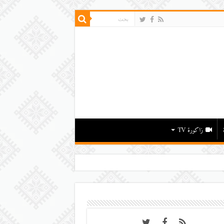
زاكورة TV