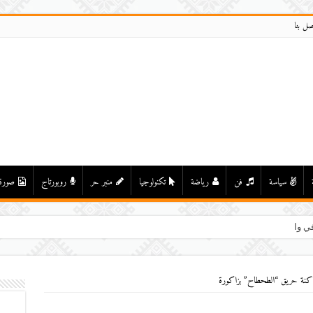
صل بنا
سياسة
فن
رياضة
تكنولوجيا
منبر حر
روبورتاج
صورة
ي واد درعة بأولاد يحيى لكر
كنة حريق “الطحطاح” بزاكورة