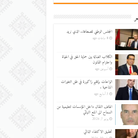
ر
المجلس الوطني للصحافة.. الذي نريد
8 ساعات ago
الكلاب الضالة بين حماية الحق في الحياة
واحترام القانون
أسبوعين ago
الواحات بإقليم زاكورة في ظل التغيرات
المناخية .
3 أسابيع ago
الهاتف النقال داخل المؤسسات لتعليمية من
السماح الى المنع النهائي
يونيو 7, 2026
تحقيق الاكتفاء الذاتي