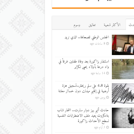
دث
اﻷكثر شعبية
تعاليق
وسوم
المجلس الوطني للصحافة.. الذي نريد
8 ساعات ago
استنفار بزاكورة بعد وفاة طفلين غرقاً في
واد درعة بأولاد يحيى لكراير
14 ساعة ago
بقوة 4.8 على سلم ريختر..تسجيل هزة
أرضية في إقليم ميدلت دون خسائر معلنة
يومين ago
حادث أليم يهز دوار سارت.. انتحار شاب
بتامكروت يعيد ملف الاضطرابات النفسية
لسطح الأحداث بزاكورة
3 أيام ago