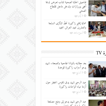
تفاصيل الحالة الصحية لشاب تعرض لدغة
أفعى بورزازات وتدخل عاجل للقطاع
الصحي
3 أيام ago
عمالة إقليم زاكورة تخلّد الذكرى السابعة
والعشرين لعيد العرش المجيد
أسبوع واحد ago
 TV
بعد مطالبته بالنواة الجامعية والصحة.. شهيد
يدعو أحزاب زاكورة للوحدة
3 أسابيع ago
عبد الرحيم شهيد يدق ناقوس الخطر حول
أزمة مياه الواحات بزاكورة
3 أسابيع ago
عبد الرحيم شهيد يدعو إلى وضع مصلحة
زاكورة فوق كل اعتبار