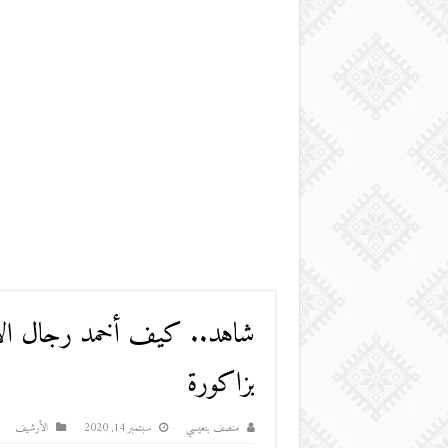
شاهد.. كيف أخمد رجال الإ
بزاكورة
منصف بنعيسي
سبتمبر 14, 2020
اﻷرشيف