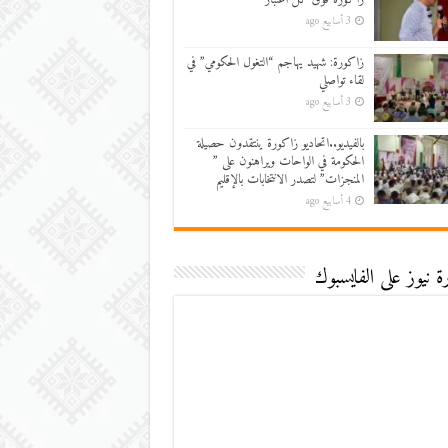
3 أسابيع ago
زاكورة: شهيد يهاجم “التغول الحكومي” في
لقاء تواصلي
3 أسابيع ago
بالفيديو..اتحاديو زاكورة ينتقدون حصيلة
الحكومة في الواحات ويراهنون على ”
المنجزات” لتصدر الانتخابات بالإقليم
4 أسابيع ago
 نيوز على الفايسبوك