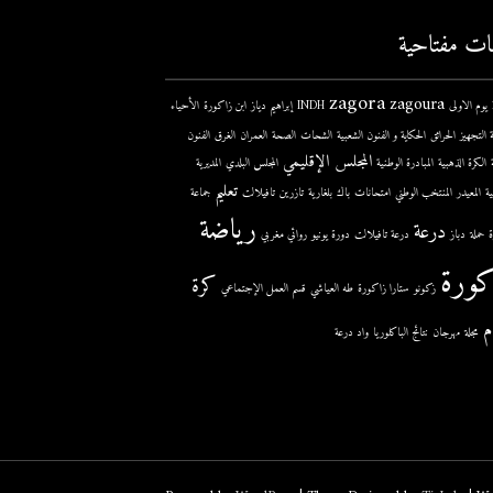
ات مفتاحية
zagora
zagoura
ى
INDH
إبراهيم دياز
ابن زاكورة
الأحياء
 التجهيز
الحرائق
الحكاية و الفنون الشعبية
الشحات
الصحة
العمران
الغرق
الفنون
المجلس الإقليمي
الكرة الذهبية
المبادرة الوطنية
المجلس البلدي
المديرية
تعليم
ية
المعيدر
المنتخب الوطني
امتحانات
باك
بلغارية
تازرين
تافيلالت
جماعة
رياضة
درعة
حملة
دباز
درعة تافيلالت
دورة يونيو
روائي مغربي
كورة
كرة
زكونو
ستارا زاكورة
طه العياشي
قسم العمل الإجتماعي
م
مجلة
مهرجان
نتائج الباكلوريا
واد درعة