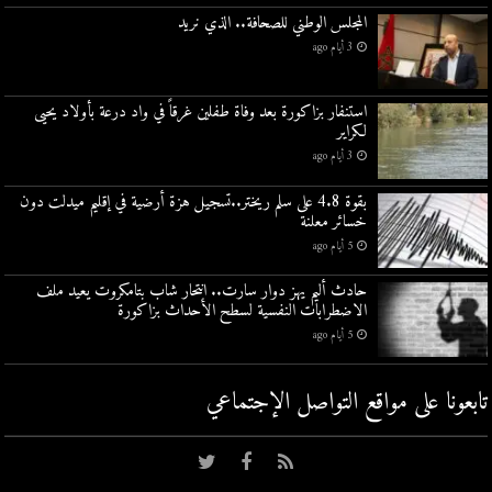
المجلس الوطني للصحافة.. الذي نريد
3 أيام ago
استنفار بزاكورة بعد وفاة طفلين غرقاً في واد درعة بأولاد يحيى
لكراير
3 أيام ago
بقوة 4.8 على سلم ريختر..تسجيل هزة أرضية في إقليم ميدلت دون
خسائر معلنة
5 أيام ago
حادث أليم يهز دوار سارت.. انتحار شاب بتامكروت يعيد ملف
الاضطرابات النفسية لسطح الأحداث بزاكورة
5 أيام ago
تابعونا على مواقع التواصل اﻹجتماعي