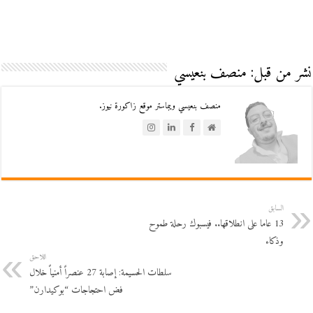
نشر من قبل: منصف بنعيسي
منصف بنعيسي ويبماستر موقع زاكورة نيوز.
السابق
13 عاما على انطلاقها.. فيسبوك رحلة طموح
وذكاء
اللاحق
سلطات الحسيمة: إصابة 27 عنصراً أمنياً خلال
فض احتجاجات “بوكيدارن”