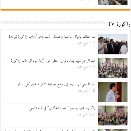
زاكورة TV
بعد مطالبته بالنواة الجامعية والصحة.. شهيد يدعو أحزاب زاكورة للوحدة
4 أسابيع ago
عبد الرحيم شهيد يدق ناقوس الخطر حول أزمة مياه الواحات بزاكورة
4 أسابيع ago
عبد الرحيم شهيد يدعو إلى وضع مصلحة زاكورة فوق كل اعتبار
4 أسابيع ago
زاكورة: شهيد يهاجم “التغول الحكومي” في لقاء تواصلي
4 أسابيع ago