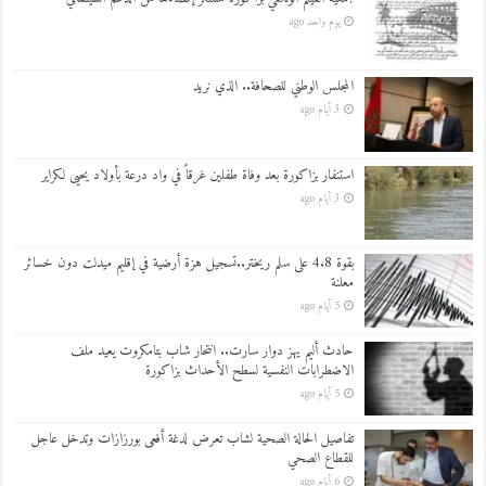
يوم واحد ago
المجلس الوطني للصحافة.. الذي نريد
3 أيام ago
استنفار بزاكورة بعد وفاة طفلين غرقاً في واد درعة بأولاد يحيى لكراير
3 أيام ago
بقوة 4.8 على سلم ريختر..تسجيل هزة أرضية في إقليم ميدلت دون خسائر
معلنة
5 أيام ago
حادث أليم يهز دوار سارت.. انتحار شاب بتامكروت يعيد ملف
الاضطرابات النفسية لسطح الأحداث بزاكورة
5 أيام ago
تفاصيل الحالة الصحية لشاب تعرض لدغة أفعى بورزازات وتدخل عاجل
للقطاع الصحي
6 أيام ago