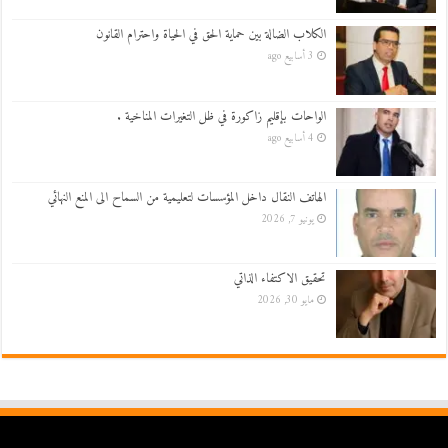
الكلاب الضالة بين حماية الحق في الحياة واحترام القانون
3 أسابيع ago
الواحات بإقليم زاكورة في ظل التغيرات المناخية .
4 أسابيع ago
الهاتف النقال داخل المؤسسات لتعليمية من السماح الى المنع النهائي
يونيو 7, 2026
تحقيق الاكتفاء الذاتي
مايو 30, 2026