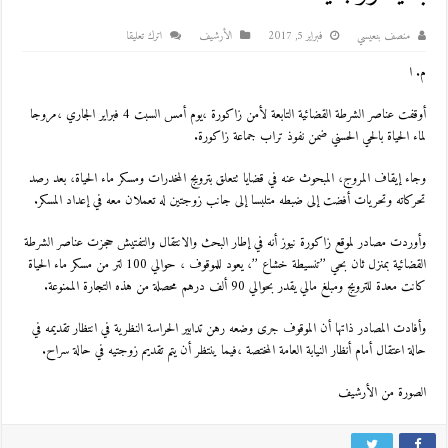
منصف بنعيسي
فبراير 5, 2017
اﻷرشيف
اترك تعليقا
م. ا
أوقفت عناصر الشرطة القضائية التابعة لأمن زاكورة ،يوم أمس السبت 4 فبراير الجاري ،مروجا
لماء الحياة بالحي الحسني ضمن نفوذ تراب جماعة زاكورة.
وجاء إيقاف المروج، المبحوث عنه في قضايا تتعلق بترويج المخدرات ومسكر ماء الحياة، بعد رصد
تحركاته وتحريات أفضت إلى ضبطه متلبسا إلى جانب زوجتين له تعملان معه في إعداد المسكر.
وأوردت مصادر لموقع زاكورة نيوز أنه في إطار البحث والانتقال والتفتيش حجزت عناصر الشرطة
القضائية بمنزل ثان بحي ’’تنسيطة خشاع ’’، يعود للموقوف ، حوالي 100 لتر من مسكر ماء الحياة
كانت معدة للترويج ومبلغ مالي يقدر بحوالي 90 ألف درهم محصلة من هذه التجارة الممنوعة.
وأفادت المصادر ذاتها أن الموقوف جرى وضعه رهن تدابير الحراسة النظرية في انتظار تقديمه في
حالة اعتقال أمام أنظار النيابة العامة المختصة ،فيما ينتظر أن يتم تقديم زوجتيه في حالة سراح.
الصورة من الأرشيف