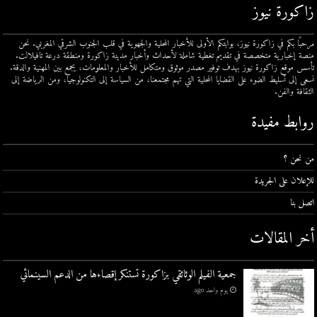
زاكورة نيوز
مرحبًا بكم في زاكورة نيوز، بوابتكم الأولى للأخبار المحلية والجهوية في قلب الجنوب الشرقي المغربي. نحن
منصة إخبارية متخصصة في تقديم تغطية شاملة لأحداث وأخبار مدينة زاكورة ومنطقة درعة تافيلالت.
تأسس موقع زاكورة نيوز بهدف توفير مصدر موثوق ومتكامل للأخبار والمعلومات، يجمع بين المهنية والدقة.
نسعى إلى تسليط الضوء على القضايا المحلية التي تهم مجتمعنا، من السياسة إلى التكنولوجيا، ومن الرياضة إلى
الثقافة والفن.
روابط مفيدة
من نحن ؟
للإعلان على الجريدة
اتصل بنا
أخر المقالات
جمعية الفيلم الوثائقي بزاكورة تستنكر إقصاءها من الدعم السينمائي
يوم واحد ago