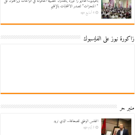
بالفيديو..اتحاديو زاكورة ينتقدون حصيلة الحكومة في الواحات ويراهنون على
” المنجزات” لتصدر الانتخابات بالإقليم
4 أسابيع ago
زاكورة نيوز على الفايسبوك
منبر حر
المجلس الوطني للصحافة.. الذي نريد
3 أيام ago