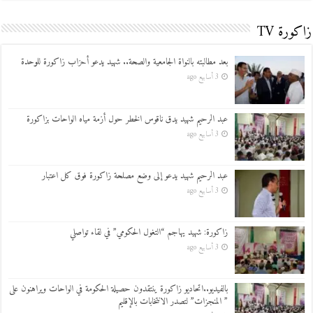
زاكورة TV
بعد مطالبته بالنواة الجامعية والصحة.. شهيد يدعو أحزاب زاكورة للوحدة
3 أسابيع ago
عبد الرحيم شهيد يدق ناقوس الخطر حول أزمة مياه الواحات بزاكورة
3 أسابيع ago
عبد الرحيم شهيد يدعو إلى وضع مصلحة زاكورة فوق كل اعتبار
3 أسابيع ago
زاكورة: شهيد يهاجم “التغول الحكومي” في لقاء تواصلي
3 أسابيع ago
بالفيديو..اتحاديو زاكورة ينتقدون حصيلة الحكومة في الواحات ويراهنون على
” المنجزات” لتصدر الانتخابات بالإقليم