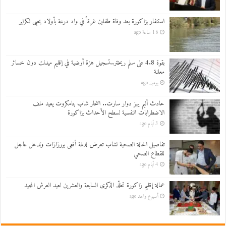
استنفار بزاكورة بعد وفاة طفلين غرقاً في واد درعة بأولاد يحيى لكراير
16 ساعة ago
بقوة 4.8 على سلم ريختر..تسجيل هزة أرضية في إقليم ميدلت دون خسائر
معلنة
يومين ago
حادث أليم يهز دوار سارت.. انتحار شاب بتامكروت يعيد ملف
الاضطرابات النفسية لسطح الأحداث بزاكورة
3 أيام ago
تفاصيل الحالة الصحية لشاب تعرض لدغة أفعى بورزازات وتدخل عاجل
للقطاع الصحي
4 أيام ago
عمالة إقليم زاكورة تخلّد الذكرى السابعة والعشرين لعيد العرش المجيد
أسبوع واحد ago