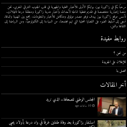
مرحبًا بكم في زاكورة نيوز، بوابتكم الأولى للأخبار المحلية والجهوية في قلب الجنوب الشرقي المغربي. نحن
منصة إخبارية متخصصة في تقديم تغطية شاملة لأحداث وأخبار مدينة زاكورة ومنطقة درعة تافيلالت.
تأسس موقع زاكورة نيوز بهدف توفير مصدر موثوق ومتكامل للأخبار والمعلومات، يجمع بين المهنية والدقة.
نسعى إلى تسليط الضوء على القضايا المحلية التي تهم مجتمعنا، من السياسة إلى التكنولوجيا، ومن الرياضة إلى
الثقافة والفن.
روابط مفيدة
من نحن ؟
للإعلان على الجريدة
اتصل بنا
أخر المقالات
المجلس الوطني للصحافة.. الذي نريد
10 ساعات ago
استنفار بزاكورة بعد وفاة طفلين غرقاً في واد درعة بأولاد يحيى