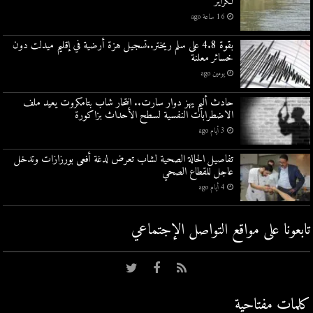
لكراير
16 ساعة ago
بقوة 4.8 على سلم ريختر..تسجيل هزة أرضية في إقليم ميدلت دون
خسائر معلنة
يومين ago
حادث أليم يهز دوار سارت.. انتحار شاب بتامكروت يعيد ملف
الاضطرابات النفسية لسطح الأحداث بزاكورة
3 أيام ago
تفاصيل الحالة الصحية لشاب تعرض لدغة أفعى بورزازات وتدخل
عاجل للقطاع الصحي
4 أيام ago
تابعونا على مواقع التواصل اﻹجتماعي
كلمات مفتاحية