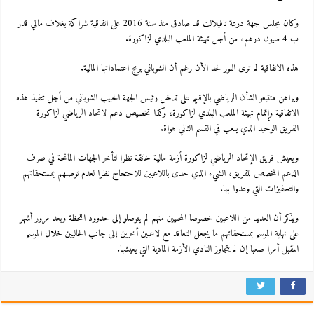
وكان مجلس جهة درعة تافيلالت قد صادق منذ سنة 2016 على اتفاقية شراكة بغلاف مالي قدر
ب 4 مليون درهم، من أجل تهيئة الملعب البلدي لزاكورة.
هذه الاتفاقية لم ترى النور لحد الأن رغم أن الشوباني برمج اعتماداتها المالية.
ويراهن متتبعو الشأن الرياضي بالإقليم على تدخل رئيس الجهة الحبيب الشوباني من أجل تنفيذ هذه
الاتفاقية وإتمام تهيئة الملعب البلدي لزاكورة، وكذا تخصيص دعم لاتحاد الرياضي لزاكورة
الفريق الوحيد الذي يلعب في القسم الثاني هواة.
ويعيش فريق الإتحاد الرياضي لزاكورة أزمة مالية خانقة نظرا لتأخر الجهات المانحة في صرف
الدعم المخصص للفريق، الشيء الذي حدى باللاعبين للاحتجاج نظرا لعدم توصلهم بمستحقاتهم
والتحفيزات التي وعدوا بها.
ويذكر أن العديد من اللاعبين خصوصا المحليين منهم لم يتوصلو إلى حدوود اللحظة وبعد مرور أشهر
على نهاية الموسم بمستحقاتهم ما يجعل التعاقد مع لاعبين أخرين إلى جانب الحاليين خلال الموسم
المقبل أمرا صعبا إن لم يتجاوز النادي الأزمة المادية التي يعيشها.