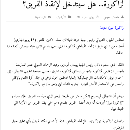
لزاكورة.. هل سيتدخل لإنقاذ الفريق؟
منصف بنعيسي
يونيو 20, 2019
اﻷرشيف
اترك تعليقا
زاكورة نيوز/ متابعة
استقبل الحبيب الشوباني رئيس جهة درعة تافيلالت مساء الاثنين الماضي (18 يونيو الجاري)
أعضاء من نادي فريق الاتحاد الرياضي لزاكورة الذي يلعب بالقسم الثاني هواة ويعيش أزمة مالية
خانقة.
اللقاء الذي حضره نائب رئيس الجهة يوسف أومنزو، وعبد الرحمان الصوفي عضو المعارضة
بالمجلس الاقليمي لزاكورة والمجلس الجماعي لزاكورة، تطرق -حسب صفحة الحبيب الشوباني- إلى
’’تحدي توفير الامكانيات اللوجيستيكية والمالية لتحقيق تحول نوعي في مجال كرة القدم بالإقليم
والعمل على الاستثمار الأمثل للموارد البشرية الشابة التي يزخر بها إقليم زاكورة.’’
ورغم أن الشوباني لم يصرح بشكل مباشر عن طبيعة الدعم الذي سيقدمه للفريق ،قإن مصادر
“زاكورة نيوز” أوردت أنه وعد أعضاء الفريق بتقديم دعم سخي ينقذ الفريق من الأزمة التي
يتخبط فيها.
واتصلت “زاكورة نيوز” برئيس الإتحاد الرياضي حمزة الأحمدي لكنه لم يدل بأي تعليق حول
الموضوع.