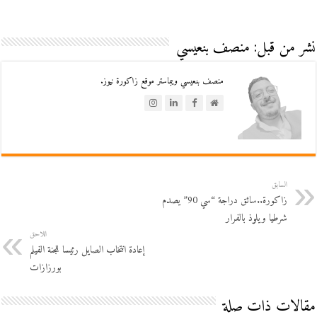
نشر من قبل: منصف بنعيسي
منصف بنعيسي ويبماستر موقع زاكورة نيوز.
السابق
زاكورة..سائق دراجة “سي 90” يصدم
شرطيا ويلوذ بالفرار
اللاحق
إعادة انتخاب الصايل رئيسا للجنة الفيلم
بورزازات
مقالات ذات صلة