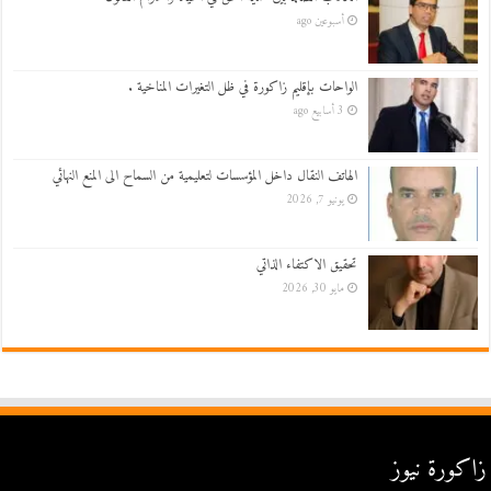
أسبوعين ago
الواحات بإقليم زاكورة في ظل التغيرات المناخية .
3 أسابيع ago
الهاتف النقال داخل المؤسسات لتعليمية من السماح الى المنع النهائي
يونيو 7, 2026
تحقيق الاكتفاء الذاتي
مايو 30, 2026
زاكورة نيوز