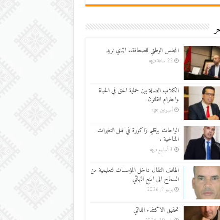
ر
المجلس الوطني للصحافة.. الذي نريد
22 ساعة ago
الكلاب الضالة بين حماية الحق في الحياة
واحترام القانون
أسبوعين ago
الواحات بإقليم زاكورة في ظل التغيرات
المناخية .
3 أسابيع ago
الهاتف النقال داخل المؤسسات لتعليمية من
السماح الى المنع النهائي
يونيو 7, 2026
تحقيق الاكتفاء الذاتي