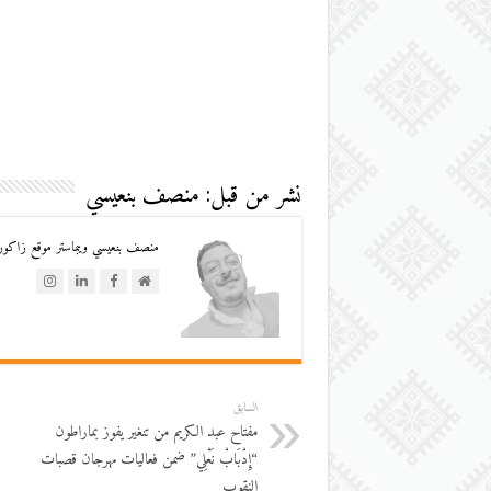
نشر من قبل: منصف بنعيسي
منصف بنعيسي ويبماستر موقع زاكورة
السابق
مفتاح عبد الكريم من تنغير يفوز بماراطون
“إِدْبَابْ نَعْلِي” ضمن فعاليات مهرجان قصبات
النقوب