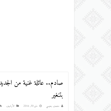
صادم.. عائلة غنية من الجدي
بتنغير
منصف بنعيسي
مايو 30, 2016
اﻷرشيف