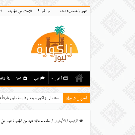
من نحن ؟
للإعلان على الجريدة
ات
الخميس , أغسطس 6 2026
أخبار
تعليم
صحة
ثقافة
أخبار عاجلة
استنفار بزاكورة بعد وفاة طفلين غرقاً ف
الرئيسية
/
اﻷرشيف
/
صادم.. عائلة غنية من الجديدة تتوفر على