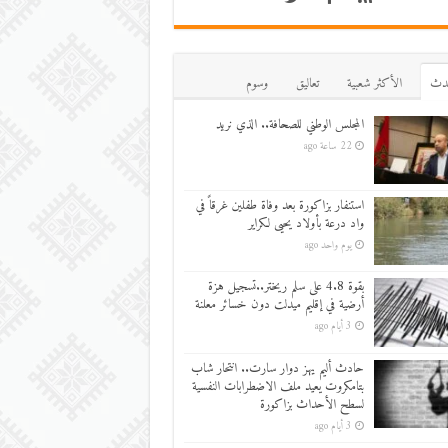
دث
اﻷكثر شعبية
تعاليق
وسوم
المجلس الوطني للصحافة.. الذي نريد
22 ساعة ago
استنفار بزاكورة بعد وفاة طفلين غرقاً في
واد درعة بأولاد يحيى لكراير
يوم واحد ago
بقوة 4.8 على سلم ريختر..تسجيل هزة
أرضية في إقليم ميدلت دون خسائر معلنة
3 أيام ago
حادث أليم يهز دوار سارت.. انتحار شاب
بتامكروت يعيد ملف الاضطرابات النفسية
لسطح الأحداث بزاكورة
3 أيام ago