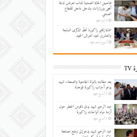
تفاصيل الحالة الصحية لشاب تعرض لدغة
أفعى بورزازات وتدخل عاجل للقطاع
الصحي
4 أيام ago
عمالة إقليم زاكورة تخلّد الذكرى السابعة
والعشرين لعيد العرش المجيد
أسبوع واحد ago
 TV
بعد مطالبته بالنواة الجامعية والصحة.. شهيد
يدعو أحزاب زاكورة للوحدة
3 أسابيع ago
عبد الرحيم شهيد يدق ناقوس الخطر حول
أزمة مياه الواحات بزاكورة
3 أسابيع ago
عبد الرحيم شهيد يدعو إلى وضع مصلحة
زاكورة فوق كل اعتبار