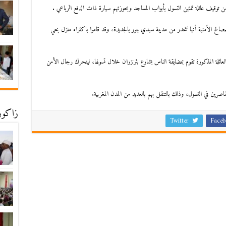
 توقيف عائلة تمتهن التسول بأبواب المساجد وبحوزتهم سيارة ذات الدفع الرباعي .
صالح الأمنية أنها تنحدر من مدينة سيدي بنور بالجديدة، وقد قاموا باكتراء منزل بحي
ائلة المذكورة تقوم بمضايقة الناس بشارع بئرنزران خلال تسولها، ليتحرك رجال الأمن
صرين في التسول، وذلك بالتنقل بهم بالعديد من المدن المغربية.
زاكورة
Twitter
Faceb