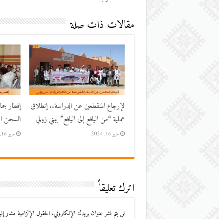
مقالات ذات صلة
لإرجاع المنقطعين عن الدراسة.. إنطلاق
إفطار جم
عملية “من اليافع إلى اليافع” ببني زولي
السجن الم
مايو 16, 2024
مايو 16, 2024
اترك تعليقاً
لن يتم نشر عنوان بريدك الإلكتروني.
الحقول الإلزامية مشار إليه