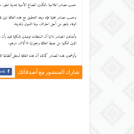
حسب مصادر اعلامية ،تمكنت المصالح الأمنية بمدينة تنغير، من
وحسب مصادر محلية فإنه وبعد التحقيق مع هذه العائلة تبين للم
الوفاء بتنغير من أجل احتراف مهنة التسول بالمدينة.
وأضافت المصادر ذاتها أن السلطات توصلت بشكاية تفيد بأن الع
الذين تمكنوا من ضبط العائلة وبحوزتها 6 ألاف درهم.
وأوضحت هذه المصادر كذلك أن هذه العائلة تستغل أطفالها القا
ook
شارك المنشور مع أصدقائك