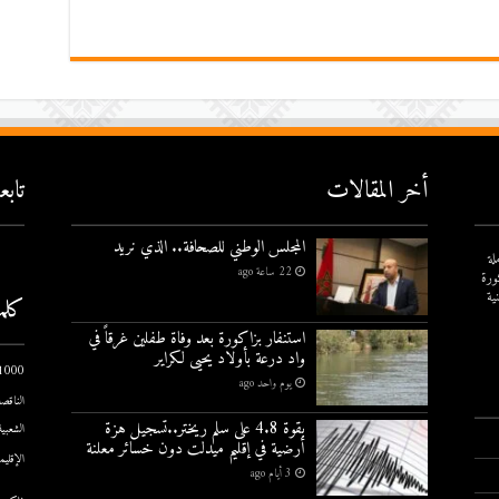
أخر المقالات
تاب
المجلس الوطني للصحافة.. الذي نريد
لة
22 ساعة ago
ورة
ية
كلم
استنفار بزاكورة بعد وفاة طفلين غرقاً في
واد درعة بأولاد يحيى لكراير
1000 يوم الاول
يوم واحد ago
الناقصة
بقوة 4.8 على سلم ريختر..تسجيل هزة
الشعبية
أرضية في إقليم ميدلت دون خسائر معلنة
الإقليم
3 أيام ago