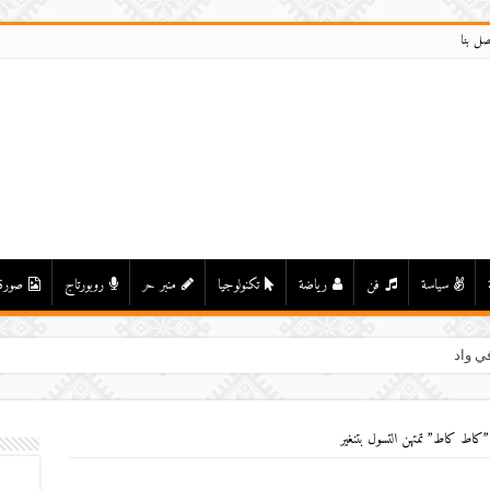
صل بنا
سياسة
فن
رياضة
تكنولوجيا
منبر حر
روبورتاج
صورة
ي واد درعة بأولاد يحيى لكراير
 ”كاط كاط” تمتهن التسول بتنغير