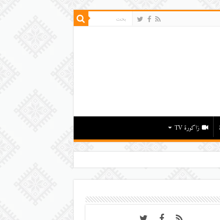
زاكورة TV