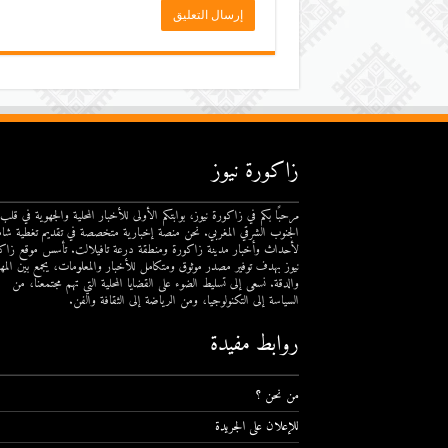
زاكورة نيوز
مرحبًا بكم في زاكورة نيوز، بوابتكم الأولى للأخبار المحلية والجهوية في قلب
الجنوب الشرقي المغربي. نحن منصة إخبارية متخصصة في تقديم تغطية شام
لأحداث وأخبار مدينة زاكورة ومنطقة درعة تافيلالت. تأسس موقع زاك
نيوز بهدف توفير مصدر موثوق ومتكامل للأخبار والمعلومات، يجمع بين المهن
والدقة. نسعى إلى تسليط الضوء على القضايا المحلية التي تهم مجتمعنا، من
السياسة إلى التكنولوجيا، ومن الرياضة إلى الثقافة والفن.
روابط مفيدة
من نحن ؟
للإعلان على الجريدة