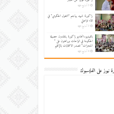
3 أسابيع ago
زاكورة: شهيد يهاجم “التغول الحكومي” في
لقاء تواصلي
3 أسابيع ago
بالفيديو..اتحاديو زاكورة ينتقدون حصيلة
الحكومة في الواحات ويراهنون على ”
المنجزات” لتصدر الانتخابات بالإقليم
4 أسابيع ago
 نيوز على الفايسبوك