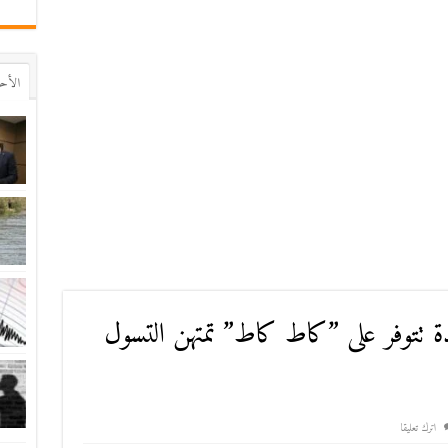
اﻷح
دة تتوفر على ”كاط كاط” تمتهن التسول
اترك تعليقا