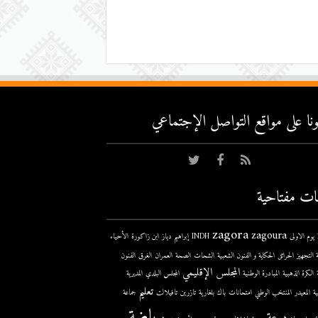
عونا على مواقع التواصل اﻹجتماعي
ات مفتاحية
zagora
zagoura
ى
INDH
إبراهيم دياز
ابن زاكورة
الأحياء
 التجهيز
الحرائق
الحكاية و الفنون الشعبية
الشحات
الصحة
العمران
الغرق
الفنون
المجلس الإقليمي
الكرة الذهبية
المبادرة الوطنية
المجلس البلدي
المديرية
تعليم
ية
المعيدر
المنتخب الوطني
امتحانات
باك
بلغارية
تازرين
تافيلالت
جماعة
رياضة