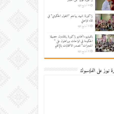
4 أسابيع ago
زاكورة: شهيد يهاجم “التغول الحكومي” في
لقاء تواصلي
4 أسابيع ago
بالفيديو..اتحاديو زاكورة ينتقدون حصيلة
الحكومة في الواحات ويراهنون على ”
المنجزات” لتصدر الانتخابات بالإقليم
4 أسابيع ago
 نيوز على الفايسبوك