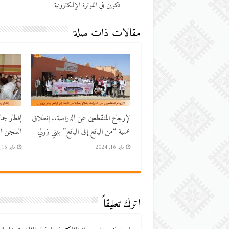
تكوين في الفوترة الإلكترونية
مقالات ذات صلة
لإرجاع المنقطعين عن الدراسة.. إنطلاق
إفطار جم
عملية “من اليافع إلى اليافع” ببني زولي
السجن الم
مايو 16, 2024
مايو 16, 2024
اترك تعليقاً