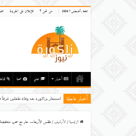
من نحن ؟
للإعلان على الجريدة
اتص
الجمعة , أغسطس 7 2026
أخبار
تعليم
صحة
ثقافة
أخبار عاجلة
استنفار بزاكورة بعد وفاة طفلين غرقاً ف
الرئيسية
/
اﻷرشيف
/
طقس الأربعاء.. حار مع سحب منخفضة