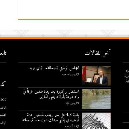
أخر المقالات
تاب
المجلس الوطني للصحافة.. الذي نريد
لة
يوم واحد ago
ورة
ية
كلم
استنفار بزاكورة بعد وفاة طفلين غرقاً في
واد درعة بأولاد يحيى لكراير
1000 يوم الاول
يومين ago
الناقصة
بقوة 4.8 على سلم ريختر..تسجيل هزة
الشعبية
أرضية في إقليم ميدلت دون خسائر معلنة
الإقليم
3 أيام ago