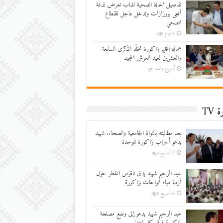
تفاصيل الحالة الصحية لشاب تعرض لدغة
أفعى بورزازات وتدخل عاجل للقطاع
الصحي
4 أيام ago
عمالة إقليم زاكورة تخلّد الذكرى السابعة
والعشرين لعيد العرش المجيد
أسبوع واحد ago
 TV
بعد مطالبته بالنواة الجامعية والصحة.. شهيد
يدعو أحزاب زاكورة للوحدة
3 أسابيع ago
عبد الرحيم شهيد يدق ناقوس الخطر حول
أزمة مياه الواحات بزاكورة
4 أسابيع ago
عبد الرحيم شهيد يدعو إلى وضع مصلحة
زاكورة فوق كل اعتبار