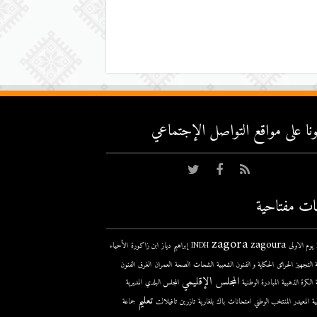
عونا على مواقع التواصل اﻹجتماعي
ات مفتاحية
zagora
zagoura
ى
INDH
إبراهيم دياز
ابن زاكورة
الأحياء
 التجهيز
الحرائق
الحكاية و الفنون الشعبية
الشحات
الصحة
العمران
الغرق
الفنون
المجلس الإقليمي
الكرة الذهبية
المبادرة الوطنية
المجلس البلدي
المديرية
تعليم
ية
المعيدر
المنتخب الوطني
امتحانات
باك
بلغارية
تازرين
تافيلالت
جماعة