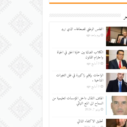
ر
المجلس الوطني للصحافة.. الذي نريد
يوم واحد ago
الكلاب الضالة بين حماية الحق في الحياة
واحترام القانون
3 أسابيع ago
الواحات بإقليم زاكورة في ظل التغيرات
المناخية .
3 أسابيع ago
الهاتف النقال داخل المؤسسات لتعليمية من
السماح الى المنع النهائي
يونيو 7, 2026
تحقيق الاكتفاء الذاتي