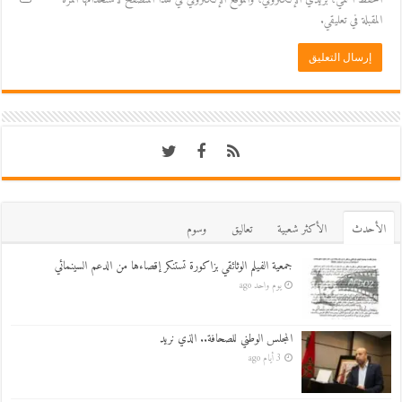
المقبلة في تعليقي.
اﻷحدث
اﻷكثر شعبية
تعاليق
وسوم
جمعية الفيلم الوثائقي بزاكورة تستنكر إقصاءها من الدعم السينمائي
يوم واحد ago
المجلس الوطني للصحافة.. الذي نريد
3 أيام ago