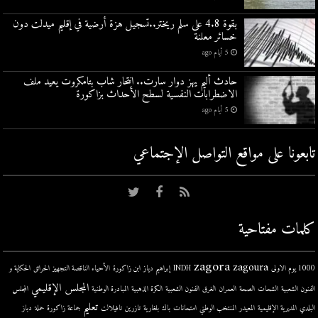
بقوة 4.8 على سلم ريختر..تسجيل هزة أرضية في إقليم ميدلت دون
خسائر معلنة
5 أيام ago
حادث أليم يهز دوار سارت.. انتحار شاب بتامكروت يعيد ملف
الاضطرابات النفسية لسطح الأحداث بزاكورة
5 أيام ago
تابعونا على مواقع التواصل اﻹجتماعي
كلمات مفتاحية
zagora
zagoura
1000 يوم الاولى
INDH
إبراهيم دياز
ابن زاكورة
الأحياء الناقصة التجهيز
الحرائق
الحكاية و
المجلس الإقليمي
الفنون الشعبية
الشحات
الصحة
العمران
الغرق
الفنون الشعبية
الكرة الذهبية
المبادرة الوطنية
المجلس
تعليم
البلدي
المديرية الإقليمية
المعيدر
المنتخب الوطني
امتحانات
باك
بلغارية
تازرين
تافيلالت
جماعة زاكورة
حملة
دباز