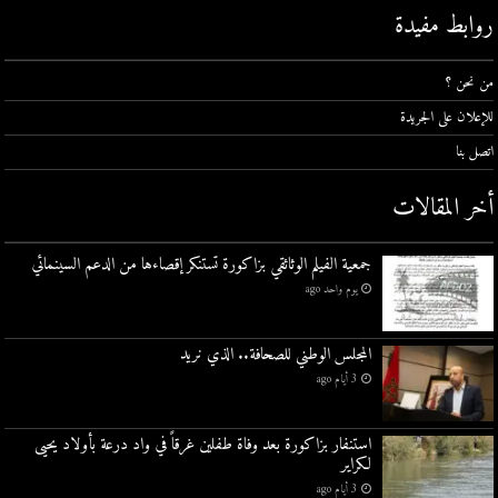
روابط مفيدة
من نحن ؟
للإعلان على الجريدة
اتصل بنا
أخر المقالات
جمعية الفيلم الوثائقي بزاكورة تستنكر إقصاءها من الدعم السينمائي
يوم واحد ago
المجلس الوطني للصحافة.. الذي نريد
3 أيام ago
استنفار بزاكورة بعد وفاة طفلين غرقاً في واد درعة بأولاد يحيى
لكراير
3 أيام ago