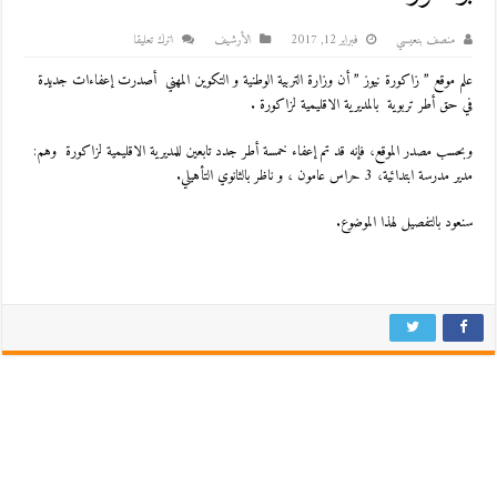
منصف بنعيسي
فبراير 12, 2017
اﻷرشيف
اترك تعليقا
علم موقع ” زاكورة نيوز ” أن وزارة التربية الوطنية و التكوين المهني أصدرت إعفاءات جديدة
في حق أطر تربوية بالمديرية الاقليمية لزاكورة .
وبحسب مصدر الموقع، فإنه قد تم إعفاء خمسة أطر جدد تابعين للمديرية الاقليمية لزاكورة وهم:
مدير مدرسة ابتدائية، 3 حراس عامون ، و ناظر بالثانوي التأهيلي.
سنعود بالتفصيل لهذا الموضوع.