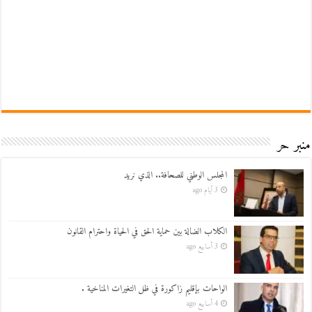
منبر حر
المجلس الوطني للصحافة.. الذي نريد
3 أيام ago
الكلاب الضالة بين حماية الحق في الحياة واحترام القانون
3 أسابيع ago
الواحات بإقليم زاكورة في ظل التغيرات المناخية .
4 أسابيع ago