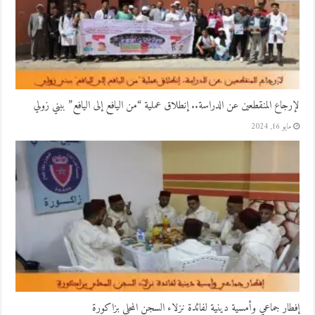
لإرجاع المنقطعين عن الدراسة.. إنطلاق عملية “من اليافع إلى اليافع” ببني زولي
مايو 16, 2024
إفطار جماعي وأمسية دينية لفائدة نزلاء السجن المحلي بزاكورة