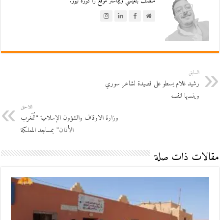
منصف بنعيسي ويبماستر موقع زاكورة نيوز.
السابق
رشيد غلام يسطو على قصيدة لشاعر سوري
وينسبها لنفسه
اللاحق
وزارة الاوقاف والشؤون الإسلامية “تُمَغرب
الأذان” بمساجد المملكة
مقالات ذات صلة