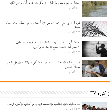
استنفار بزاكورة بعد وفاة طفلين غرقاً في واد درعة بأولاد يحيى لكراير
3 أيام ago
بقوة 4.8 على سلم ريختر..تسجيل هزة أرضية في إقليم ميدلت دون خسائر
معلنة
5 أيام ago
حادث أليم يهز دوار سارت.. انتحار شاب بتامكروت يعيد ملف
الاضطرابات النفسية لسطح الأحداث بزاكورة
5 أيام ago
تفاصيل الحالة الصحية لشاب تعرض لدغة أفعى بورزازات وتدخل عاجل
للقطاع الصحي
6 أيام ago
زاكورة TV
بعد مطالبته بالنواة الجامعية والصحة.. شهيد يدعو أحزاب زاكورة للوحدة
4 أسابيع ago