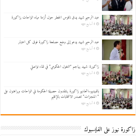
عبد الرحيم شهيد يدق ناقوس الخطر حول أزمة مياه الواحات بزاكورة
4 أسابيع ago
عبد الرحيم شهيد يدعو إلى وضع مصلحة زاكورة فوق كل اعتبار
4 أسابيع ago
زاكورة: شهيد يهاجم “التغول الحكومي” في لقاء تواصلي
4 أسابيع ago
بالفيديو..اتحاديو زاكورة ينتقدون حصيلة الحكومة في الواحات ويراهنون على
” المنجزات” لتصدر الانتخابات بالإقليم
4 أسابيع ago
زاكورة نيوز على الفايسبوك