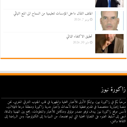
الهاتف النقال داخل المؤسسات لتعليمية من السماح الى المنع النهائي
يونيو 7, 2026
تحقيق الاكتفاء الذاتي
مايو 30, 2026
زاكورة نيوز
مرحبًا بكم في زاكورة نيوز، بوابتكم الأولى للأخبار المحلية والجهوية في قلب الجنوب الشرقي المغربي. نحن
منصة إخبارية متخصصة في تقديم تغطية شاملة لأحداث وأخبار مدينة زاكورة ومنطقة درعة تافيلالت.
تأسس موقع زاكورة نيوز بهدف توفير مصدر موثوق ومتكامل للأخبار والمعلومات، يجمع بين المهنية والدقة.
نسعى إلى تسليط الضوء على القضايا المحلية التي تهم مجتمعنا، من السياسة إلى التكنولوجيا، ومن الرياضة إلى
الثقافة والفن.