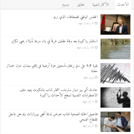
اﻷحدث
اﻷكثر شعبية
تعاليق
وسوم
المجلس الوطني للصحافة.. الذي نريد
4 ساعات ago
استنفار بزاكورة بعد وفاة طفلين غرقاً في واد درعة بأولاد يحيى لكراير
10 ساعات ago
بقوة 4.8 على سلم ريختر..تسجيل هزة أرضية في إقليم ميدلت دون خسائر
معلنة
يومين ago
حادث أليم يهز دوار سارت.. انتحار شاب بتامكروت يعيد ملف
الاضطرابات النفسية لسطح الأحداث بزاكورة
3 أيام ago
تفاصيل الحالة الصحية لشاب تعرض لدغة أفعى بورزازات وتدخل عاجل
للقطاع الصحي
3 أيام ago