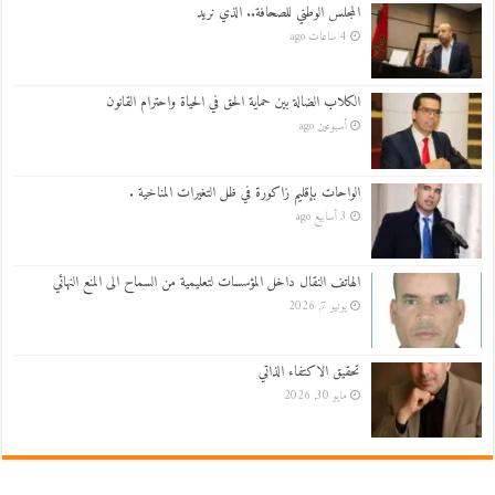
المجلس الوطني للصحافة.. الذي نريد
4 ساعات ago
الكلاب الضالة بين حماية الحق في الحياة واحترام القانون
أسبوعين ago
الواحات بإقليم زاكورة في ظل التغيرات المناخية .
3 أسابيع ago
الهاتف النقال داخل المؤسسات لتعليمية من السماح الى المنع النهائي
يونيو 7, 2026
تحقيق الاكتفاء الذاتي
مايو 30, 2026