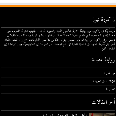
زاكورة نيوز
مرحبًا بكم في زاكورة نيوز، بوابتكم الأولى للأخبار المحلية والجهوية في قلب الجنوب الشرقي المغربي. نحن
منصة إخبارية متخصصة في تقديم تغطية شاملة لأحداث وأخبار مدينة زاكورة ومنطقة درعة تافيلالت.
تأسس موقع زاكورة نيوز بهدف توفير مصدر موثوق ومتكامل للأخبار والمعلومات، يجمع بين المهنية والدقة.
نسعى إلى تسليط الضوء على القضايا المحلية التي تهم مجتمعنا، من السياسة إلى التكنولوجيا، ومن الرياضة إلى
الثقافة والفن.
روابط مفيدة
من نحن ؟
للإعلان على الجريدة
اتصل بنا
أخر المقالات
المجلس الوطني للصحافة.. الذي نريد