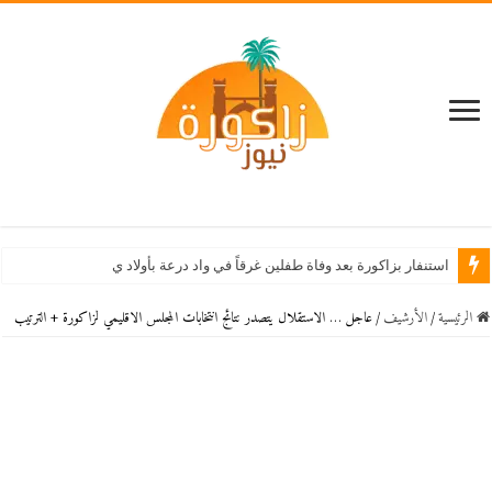
استنفار بزاكورة بعد وفاة طفلين غرقاً في واد درعة بأولاد يحيى لكراير
الرئيسية
/
اﻷرشيف
/
عاجل … الاستقلال يتصدر نتائج انتخابات المجلس الاقليمي لزاكورة + الترتيب