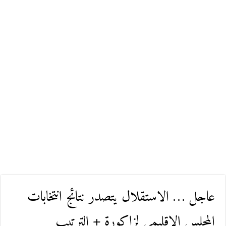
عاجل … الاستقلال يتصدر نتائج انتخابات
المجلس الاقليمي لزاكورة + الترتيب