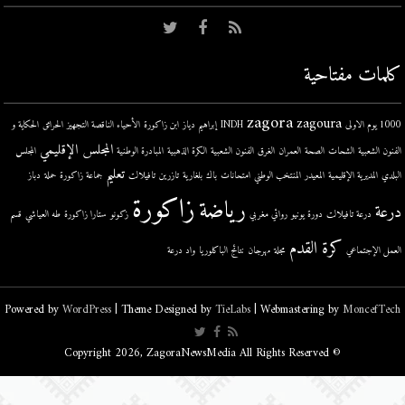
كلمات مفتاحية
zagora
zagoura
1000 يوم الاولى
INDH
إبراهيم دياز
ابن زاكورة
الأحياء الناقصة التجهيز
الحرائق
الحكاية و
المجلس الإقليمي
الفنون الشعبية
الشحات
الصحة
العمران
الغرق
الفنون الشعبية
الكرة الذهبية
المبادرة الوطنية
المجلس
تعليم
البلدي
المديرية الإقليمية
المعيدر
المنتخب الوطني
امتحانات
باك
بلغارية
تازرين
تافيلالت
جماعة زاكورة
حملة
دباز
زاكورة
رياضة
درعة
درعة تافيلالت
دورة يونيو
روائي مغربي
زكونو
ستارا زاكورة
طه العياشي
قسم
كرة القدم
العمل الإجتماعي
مجلة
مهرجان
نتائج الباكلوريا
واد درعة
Powered by
WordPress
| Theme Designed by
TieLabs
| Webmastering by
MoncefTech
© Copyright 2026, ZagoraNewsMedia All Rights Reserved