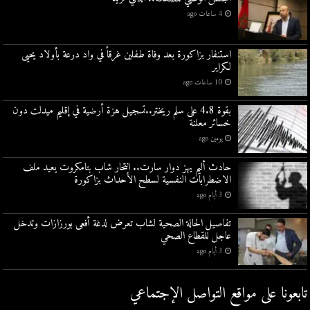
4 ساعات ago
استنفار بزاكورة بعد وفاة طفلين غرقاً في واد درعة بأولاد يحيى
لكراير
10 ساعات ago
بقوة 4.8 على سلم ريختر..تسجيل هزة أرضية في إقليم ميدلت دون
خسائر معلنة
يومين ago
حادث أليم يهز دوار سارت.. انتحار شاب بتامكروت يعيد ملف
الاضطرابات النفسية لسطح الأحداث بزاكورة
3 أيام ago
تفاصيل الحالة الصحية لشاب تعرض لدغة أفعى بورزازات وتدخل
عاجل للقطاع الصحي
3 أيام ago
تابعونا على مواقع التواصل اﻹجتماعي