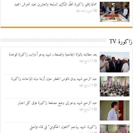
عمالة إقليم زاكورة تخلّد الذكرى السابعة والعشرين لعيد العرش المجيد
أسبوع واحد ago
زاكورة TV
بعد مطالبته بالنواة الجامعية والصحة.. شهيد يدعو أحزاب زاكورة للوحدة
3 أسابيع ago
عبد الرحيم شهيد يدق ناقوس الخطر حول أزمة مياه الواحات بزاكورة
3 أسابيع ago
عبد الرحيم شهيد يدعو إلى وضع مصلحة زاكورة فوق كل اعتبار
3 أسابيع ago
زاكورة: شهيد يهاجم “التغول الحكومي” في لقاء تواصلي