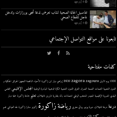
4 أيام ago
تفاصيل الحالة الصحية لشاب تعرض لدغة أفعى بورزازات وتدخل
عاجل للقطاع الصحي
5 أيام ago
تابعونا على مواقع التواصل اﻹجتماعي
كلمات مفتاحية
zagora
zagoura
1000 يوم الاولى
INDH
إبراهيم دياز
ابن زاكورة
الأحياء الناقصة التجهيز
الحرائق
الحكاية و
المجلس الإقليمي
الفنون الشعبية
الشحات
الصحة
العمران
الغرق
الفنون الشعبية
الكرة الذهبية
المبادرة الوطنية
المجلس
تعليم
البلدي
المديرية الإقليمية
المعيدر
المنتخب الوطني
امتحانات
باك
بلغارية
تازرين
تافيلالت
جماعة زاكورة
حملة
دباز
زاكورة
رياضة
درعة
درعة تافيلالت
دورة يونيو
روائي مغربي
زكونو
ستارا زاكورة
طه العياشي
قسم