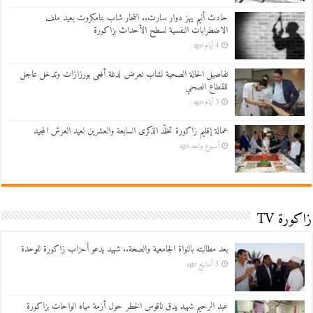
حادث أليم يهز دوار سارت.. انتحار شاب بتامكروت يعيد ملف
الاضطرابات النفسية لسطح الأحداث بزاكورة
4 أيام ago
تفاصيل الحالة الصحية لشاب تعرض لدغة أفعى بورزازات وتدخل عاجل
للقطاع الصحي
5 أيام ago
عمالة إقليم زاكورة تخلّد الذكرى السابعة والعشرين لعيد العرش المجيد
أسبوع واحد ago
زاكورة TV
بعد مطالبته بالنواة الجامعية والصحة.. شهيد يدعو أحزاب زاكورة للوحدة
3 أسابيع ago
عبد الرحيم شهيد يدق ناقوس الخطر حول أزمة مياه الواحات بزاكورة