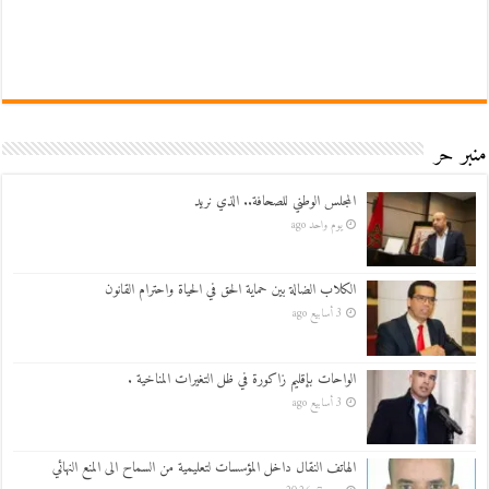
منبر حر
المجلس الوطني للصحافة.. الذي نريد
يوم واحد ago
الكلاب الضالة بين حماية الحق في الحياة واحترام القانون
3 أسابيع ago
الواحات بإقليم زاكورة في ظل التغيرات المناخية .
3 أسابيع ago
الهاتف النقال داخل المؤسسات لتعليمية من السماح الى المنع النهائي