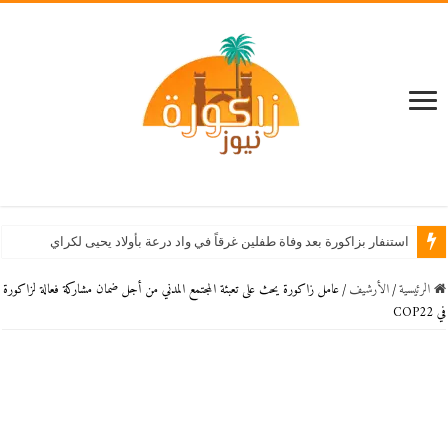
استنفار بزاكورة بعد وفاة طفلين غرقاً في واد درعة بأولاد يحيى لكراير
الرئيسية
/
اﻷرشيف
/
عامل زاكورة يحث على تعبئة المجتمع المدني من أجل ضمان مشاركة فعالة لزاكورة
في COP22