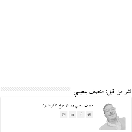
نشر من قبل: منصف بنعيسي
منصف بنعيسي ويبماستر موقع زاكورة نيوز.