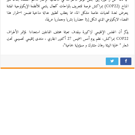
المناخ (COP22) بمراكش فرصة للتعريف بالواحات كمجال ينتمي للأنظمة الإيكولوجية الهشة
يتعرض لعدة تحديات خاصة مشكل الماء مما يتطلب تحقيق عدالة مناخية تضمن استمرار هذا
الفضاء الايكولوجي الذي شكل إرثا حضاريا بشريا ومعماريا عريقا.
يذكر أن المجلس الإقليمي لزاكورة ولهدف تعبئة مختلف الفاعلين استعدادا لمؤتمر الأطراف
COP22 بمراكش، نظم يوم أمس الخميس 27 أكتوبر الجاري ، منتدى إقليمي تحسيسي تحت
شعار ” حماية البيئة رهان مشترك و مسؤولية جماعية”.