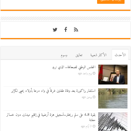
اﻷحدث
اﻷكثر شعبية
تعاليق
وسوم
المجلس الوطني للصحافة.. الذي نريد
يوم واحد ago
استنفار بزاكورة بعد وفاة طفلين غرقاً في واد درعة بأولاد يحيى لكراير
يومين ago
بقوة 4.8 على سلم ريختر..تسجيل هزة أرضية في إقليم ميدلت دون خسائر
معلنة
3 أيام ago