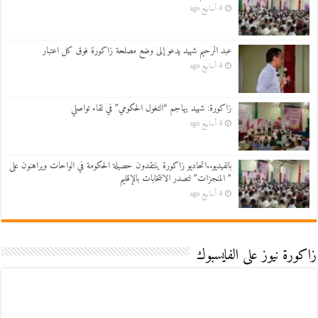
4 أسابيع ago
عبد الرحيم شهيد يدعو إلى وضع مصلحة زاكورة فوق كل اعتبار
4 أسابيع ago
زاكورة: شهيد يهاجم “التغول الحكومي” في لقاء تواصلي
4 أسابيع ago
بالفيديو..اتحاديو زاكورة ينتقدون حصيلة الحكومة في الواحات ويراهنون على
” المنجزات” لتصدر الانتخابات بالإقليم
4 أسابيع ago
زاكورة نيوز على الفايسبوك