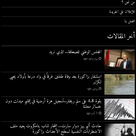
من نحن ؟
للإعلان على الجريدة
اتصل بنا
أخر المقالات
المجلس الوطني للصحافة.. الذي نريد
يوم واحد ago
استنفار بزاكورة بعد وفاة طفلين غرقاً في واد درعة بأولاد يحيى
لكراير
يومين ago
بقوة 4.8 على سلم ريختر..تسجيل هزة أرضية في إقليم ميدلت دون
خسائر معلنة
3 أيام ago
حادث أليم يهز دوار سارت.. انتحار شاب بتامكروت يعيد ملف
الاضطرابات النفسية لسطح الأحداث بزاكورة