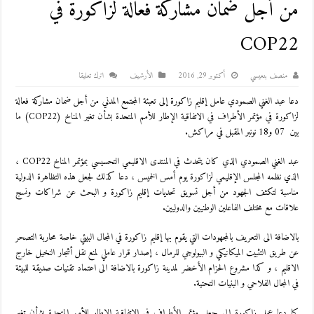
من أجل ضمان مشاركة فعالة لزاكورة في
COP22
منصف بنعيسي
أكتوبر 29, 2016
اﻷرشيف
اترك تعليقا
دعا عبد الغني الصمودي عامل إقليم زاكورة إلى تعبئة المجتمع المدني من أجل ضمان مشاركة فعالة
لزاكورة في مؤتمر الأطراف في الاتفاقية الإطار للأمم المتحدة بشأن تغير المناخ (COP22) ما
بين 07 و18 نونبر المقبل في مراكش.
عبد الغني الصمودي الذي كان يتحدث في المنتدى الاقليمي التحسيسي بمؤتمر المناخ COP22 ،
الذي نظمه المجلس الإقليمي لزاكورة يوم أمس الخميس ، دعا كذلك لجعل هذه التظاهرة الدولية
مناسبة لتكثف الجهود من أجل تسويق تحديات إقليم زاكورة و البحث عن شراكات ونسج
علاقات مع مختلف الفاعلين الوطنيين والدوليين.
بالاضافة الى التعريف بالمجهودات التي يقوم بها إقليم زاكورة في المجال البيئي خاصة محاربة التصحر
عن طريق التثبيت الميكانيكي و البيولوجي للرمال ، إصدار قرار عاملي لمنع نقل أشجار النخيل خارج
الاقليم ، و كذا مشروع الحزام الأخضر لمدينة زاكورة بالاضافة الى اعتماد تقنيات صديقة للبيئة
في المجال الفلاحي و البنيات التحتية.
كما دعا عمل زاكورة إلى جعل مؤتمر الأطراف في الاتفاقية الإطار للأمم المتحدة بشأن تغير