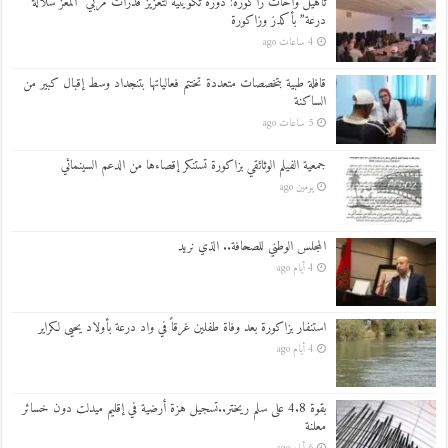
تأهيل واحات زاكورة: دورة تكوينية لتعزيز قدرات مربي “المعز سلالة
درعة” بأكدز وزاكورة
4 ساعات ago
قافلة طبية بتخصصات متعددة تختتم فعالياتها بتنجداد وسط إقبال كبير من
الساكنة
5 ساعات ago
جمعية الفيلم الوثائقي بزاكورة تستنكر إقصاءها من الدعم السينمائي
يومين ago
المجلس الوطني للصحافة.. الذي نريد
4 أيام ago
استنفار بزاكورة بعد وفاة طفلين غرقاً في واد درعة بأولاد يحيى لكراير
4 أيام ago
بقوة 4.8 على سلم ريختر..تسجيل هزة أرضية في إقليم ميدلت دون خسائر
معلنة