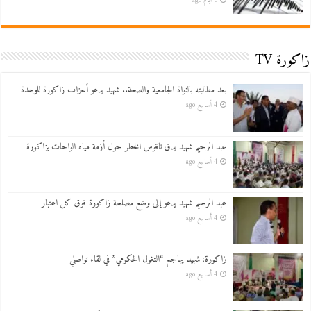
6 أيام ago
زاكورة TV
بعد مطالبته بالنواة الجامعية والصحة.. شهيد يدعو أحزاب زاكورة للوحدة
4 أسابيع ago
عبد الرحيم شهيد يدق ناقوس الخطر حول أزمة مياه الواحات بزاكورة
4 أسابيع ago
عبد الرحيم شهيد يدعو إلى وضع مصلحة زاكورة فوق كل اعتبار
4 أسابيع ago
زاكورة: شهيد يهاجم “التغول الحكومي” في لقاء تواصلي
4 أسابيع ago