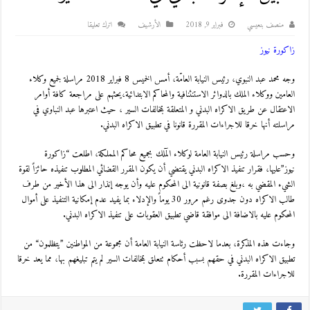
منصف بنعيسي
فبراير 9, 2018
اﻷرشيف
اترك تعليقا
زاكورة نيوز
وجه محمد عبد النبوي، رئيس النيابة العامّة، أمس الخميس 8 فبراير 2018 مراسلة لجميع وكلاء
العامين ووكلاء الملك بالدوائر الاستنئنافية والمحاكم الابتدائية،يحثهم على مراجعة كافة أوامر
الاعتقال عن طريق الاكراه البدني و المتعلقة بمخالفات السير ، حيث اعتبرها عبد النباوي في
مراسلته أنها خرقا للاجراءات المقررة قانونا في تطبيق الاكراه البدني.
وحسب مراسلة رئيس النيابة العامة لوكلاء المٓلك بجميع محاكم المملكة، اطلعت “زاكورة
نيوز”عليها، فقرار تنفيذ الاكراه البدني يقتضي أن يكون المقرر القضائي المطلوب تنفيذه حائزاً لقوة
الشيء المقضي به ،وبلغ بصفة قانونية الى المحكوم عليه وأن يوجه إنذار الى هذا الأخير من طرف
طالب الاكراه دون جدوى رغم مرور 30 يوماً والإدلاء بما يفيد عدم إمكانية التنفيذ على أموال
المحكوم عليه بالاضافة الى موافقة قاضي تطبيق العقوبات على تنفيذ الاكراه البدني.
وجاءت هذه المذكرة، بعدما لاحظت رئاسة النيابة العامة أن مجموعة من المواطنين ”يتظلمون“ من
تطبيق الاكراه البدني في حقهم بسبب أحكام تتعلق بمخالفات السير لم يتم تبليغهم بها، مما يعد خرقا
للاجراءات المقررة.