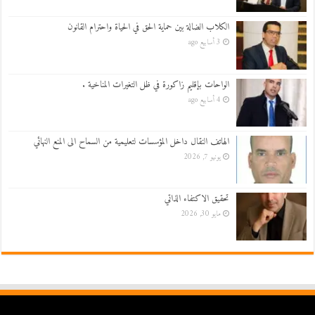
الكلاب الضالة بين حماية الحق في الحياة واحترام القانون
3 أسابيع ago
الواحات بإقليم زاكورة في ظل التغيرات المناخية .
4 أسابيع ago
الهاتف النقال داخل المؤسسات لتعليمية من السماح الى المنع النهائي
يونيو 7, 2026
تحقيق الاكتفاء الذاتي
مايو 30, 2026