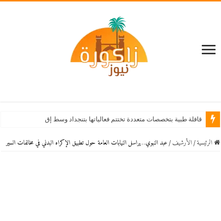
قافلة طبية بتخصصات متعددة تختتم فعالياتها بتنجداد وسط إقبال كبير من الساكن
الرئيسية
/
اﻷرشيف
/
عبد النبوي…يراسل النيابات العامة حول تطبيق الإكراه البدني في مخالفات السير