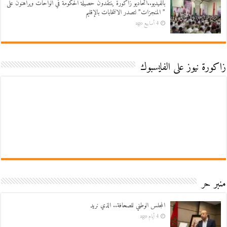
بالفيديو..اتحاديو زاكورة ينتقدون حصيلة الحكومة في الواحات ويراهنون على
” المنجزات” لتصدر الانتخابات بالإقليم
4 أسابيع ago
زاكورة نيوز على الفايسبوك
منبر حر
المجلس الوطني للصحافة.. الذي نريد
4 أيام ago