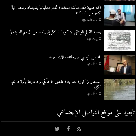
قافلة طبية بتخصصات متعددة تختتم فعالياتها بتنجداد وسط إقبال
كبير من الساكنة
5 ساعات ago
جمعية الفيلم الوثائقي بزاكورة تستنكر إقصاءها من الدعم السينمائي
يومين ago
المجلس الوطني للصحافة.. الذي نريد
4 أيام ago
استنفار بزاكورة بعد وفاة طفلين غرقاً في واد درعة بأولاد يحيى
لكراير
4 أيام ago
تابعونا على مواقع التواصل اﻹجتماعي