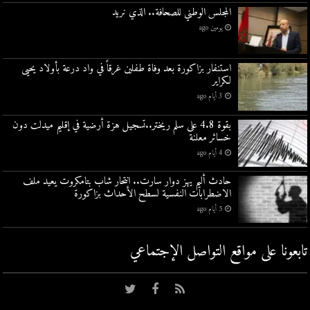
المجلس الوطني للصحافة.. الذي نريد
يومين ago
استنفار بزاكورة بعد وفاة طفلين غرقاً في واد درعة بأولاد يحيى
لكراير
3 أيام ago
بقوة 4.8 على سلم ريختر..تسجيل هزة أرضية في إقليم ميدلت دون
خسائر معلنة
4 أيام ago
حادث أليم يهز دوار سارت.. انتحار شاب بتامكروت يعيد ملف
الاضطرابات النفسية لسطح الأحداث بزاكورة
5 أيام ago
تابعونا على مواقع التواصل اﻹجتماعي