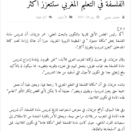
الفلسفة في التعليم المغربي ستتعزز أكثر
منصف بنعيسي
يناير 26, 2017
اﻷرشيف
اترك تعليقا
و م ع
أكد رئيس المجلس الأعلى للتربية والتكوين والبحث العلمي، عمر عزيمان، أن تدريس مادة
الفلسفة يحتل “مكانة متميزة ” في المنظومة التربوية المغربية، مبرزا أن هناك إرادة تحدو كافة
المتدخلين “لتعزيز تدريسها وتقويتها أكثر”.
وقال عزيمان، في حديث لوكالة المغرب العربي للأنباء، “نحن فخورون بإعادة إدراج تدريس
مادة الفلسفة بعد غياب طويل، ونعمل اليوم على تعزيزه وتقويته وتطويره، مما سيكون له بالتأكيد
وقع إيجابي جدا على تكوين الأجيال التي تستفيد من هذا التدريس”.
وشدد عزيمان على أن “مكانة الفلسفة في التعليم المغربي لا رجعة فيها. ويتعين علينا أن نعمل
جميعا حتى يتعزز تدريسها، ويتقوى ويتطور”، مضيفا أنه لا يمكن لأي شخص إنكار التأثير “الحاسم”
لهذه المادة في تكوين التلاميذ.
وفي هذا السياق، أوضح عزيمان، في معرض استعراضه لتاريخ تدريس مادة الفلسفة، أن تدريس
هذه المادة في المغرب مر بثلاث مراحل مهمة، ويتعلق الأمر بالفترة الممتدة من الاستقلال إلى
سبعينات القرن الماضي، حيث كانت مادة الفلسفة تحتل “مكانة هامة” في تكوين التلاميذ، قبل
أن يتم “استبعادها وإلغاؤها.