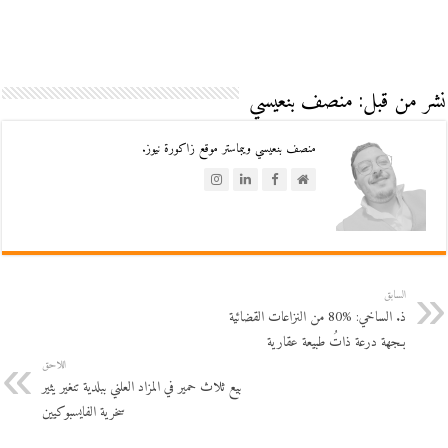
نشر من قبل: منصف بنعيسي
منصف بنعيسي ويبماستر موقع زاكورة نيوز.
السابق
ذ. الساخي: %80 من النزاعات القضائية
بـجهة درعة ذاتُ طبيعة عقارية
اللاحق
بيع ثلاث حمير في المزاد العلني ببلدية تنغير يثير
سخرية الفايسبوكيين