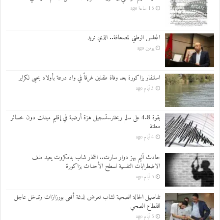
16 ساعة ago
المجلس الوطني للصحافة.. الذي نريد
يومين ago
استنفار بزاكورة بعد وفاة طفلين غرقاً في واد درعة بأولاد يحيى لكراير
3 أيام ago
بقوة 4.8 على سلم ريختر..تسجيل هزة أرضية في إقليم ميدلت دون خسائر
معلنة
4 أيام ago
حادث أليم يهز دوار سارت.. انتحار شاب بتامكروت يعيد ملف
الاضطرابات النفسية لسطح الأحداث بزاكورة
5 أيام ago
تفاصيل الحالة الصحية لشاب تعرض لدغة أفعى بورزازات وتدخل عاجل
للقطاع الصحي
5 أيام ago