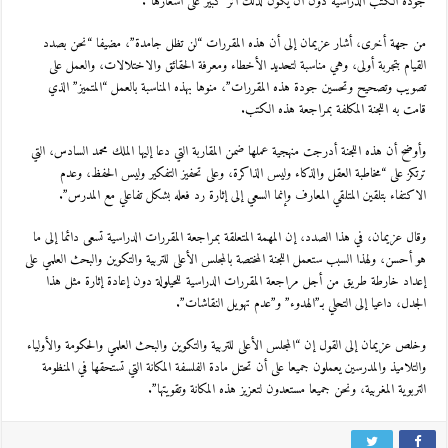
جودة الكتب الدراسية دون أن يكون لذلك أثر كبير على أسعارها”.
من جهة أخرى، أشار عزيمان إلى أن هذه المقررات “لن تظل جامدة”، مضيفا “نحن بصدد
القيام بتجربة أولى، وهي مناسبة لتحديد الأخطاء ومعرفة الحقائق والاختلالات، والعمل على
تصويب وتصحيح وتحسين جودة هذه المقررات”، منوها بهذه المناسبة بالعمل “المتميز” الذي
قامت به اللجنة المكلفة بمراجعة هذه الكتب.
وأوضح أن هذه اللجنة أدرجت منهجية عملها ضمن المقاربة التي دعا إليها الملك محمد السادس، التي
ترتكز على “مخاطبة العقل والذكاء وليس الذاكرة، وعلى تحفيز التفكير وليس الحفظ، وعدم
الاكتفاء بتلقين المتلقي المعارف وإنما السعي إلى إثارة رد فعله بشكل تفاعلي مع المدرس”.
وقال عزيمان، في هذا الصدد، إن المهمة المتعلقة بمراجعة المقررات الدراسية تسعى دائما إلى ما
هو أحسن، ولهذا السبب ستعمل اللجنة المختصة بالمجلس الأعلى للتربية والتكوين والبحث العلمي على
إعداد خارطة طريق من أجل مراجعة المقررات الدراسية للحيلولة دون إعادة إثارة مثل هذا
الجدل، داعيا إلى التحلي بـ”الهدوء” و”عدم تهويل النقاشات”.
وخلص عزيمان إلى القول إن “المجلس الأعلى للتربية والتكوين والبحث العلمي والحكومة والأولياء
والتلاميذ والمدرسين يعملون جميعا على أن تحتل مادة الفلسفة المكانة التي تستحقها في المنظومة
التربوية المغربية، ونحن جميعا مستعدون لتعزيز هذه المكانة وتقويتها”.