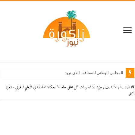
استنفار بزاكورة
الرئيسية
/
اﻷرشيف
/
عزيمان: المقررات “لن تظل جامدة” ومكانة الفلسفة في التعليم المغربي ستتعزز
أكثر