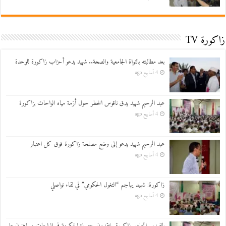
زاكورة TV
بعد مطالبته بالنواة الجامعية والصحة.. شهيد يدعو أحزاب زاكورة للوحدة
4 أسابيع ago
عبد الرحيم شهيد يدق ناقوس الخطر حول أزمة مياه الواحات بزاكورة
4 أسابيع ago
عبد الرحيم شهيد يدعو إلى وضع مصلحة زاكورة فوق كل اعتبار
4 أسابيع ago
زاكورة: شهيد يهاجم “التغول الحكومي” في لقاء تواصلي
4 أسابيع ago
بالفيديو..اتحاديو زاكورة ينتقدون حصيلة الحكومة في الواحات ويراهنون على