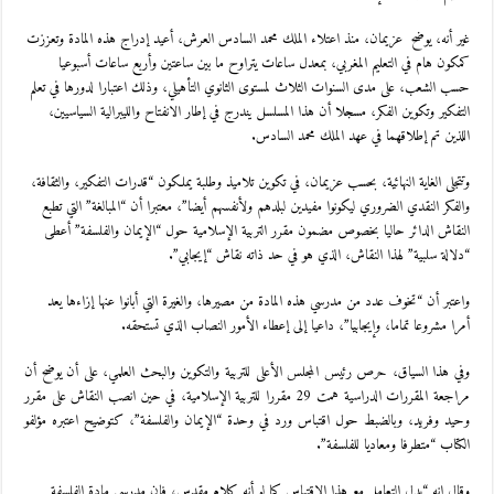
غير أنه، يوضح عزيمان، منذ اعتلاء الملك محمد السادس العرش، أعيد إدراج هذه المادة وتعززت
كمكون هام في التعليم المغربي، بمعدل ساعات يتراوح ما بين ساعتين وأربع ساعات أسبوعيا
حسب الشعب، على مدى السنوات الثلاث لمستوى الثانوي التأهيلي، وذلك اعتبارا لدورها في تعلم
التفكير وتكوين الفكر، مسجلا أن هذا المسلسل يندرج في إطار الانفتاح والليبرالية السياسيين،
اللذين تم إطلاقهما في عهد الملك محمد السادس.
وتتجلى الغاية النهائية، بحسب عزيمان، في تكوين تلاميذ وطلبة يملكون “قدرات التفكير، والثقافة،
والفكر النقدي الضروري ليكونوا مفيدين لبلدهم ولأنفسهم أيضا”، معتبرا أن “المبالغة” التي تطبع
النقاش الدائر حاليا بخصوص مضمون مقرر التربية الإسلامية حول “الإيمان والفلسفة” أعطى
“دلالة سلبية” لهذا النقاش، الذي هو في حد ذاته نقاش “إيجابي”.
واعتبر أن “تخوف عدد من مدرسي هذه المادة من مصيرها، والغيرة التي أبانوا عنها إزاءها يعد
أمرا مشروعا تماما، وإيجابيا”، داعيا إلى إعطاء الأمور النصاب الذي تستحقه.
وفي هذا السياق، حرص رئيس المجلس الأعلى للتربية والتكوين والبحث العلمي، على أن يوضح أن
مراجعة المقررات الدراسية همت 29 مقررا للتربية الإسلامية، في حين انصب النقاش على مقرر
وحيد وفريد، وبالضبط حول اقتباس ورد في وحدة “الإيمان والفلسفة”، كتوضيح اعتبره مؤلفو
الكتاب “متطرفا ومعاديا للفلسفة”.
وقال إنه “بدل التعامل مع هذا الاقتباس كما لو أنه كلام مقدس، فإن مدرسي مادة الفلسفة