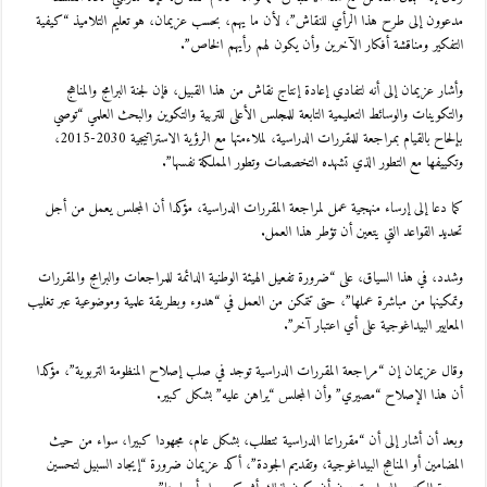
مدعوون إلى طرح هذا الرأي للنقاش”، لأن ما يهم، بحسب عزيمان، هو تعليم التلاميذ “كيفية
التفكير ومناقشة أفكار الآخرين وأن يكون لهم رأيهم الخاص”.
وأشار عزيمان إلى أنه لتفادي إعادة إنتاج نقاش من هذا القبيل، فإن لجنة البرامج والمناهج
والتكوينات والوسائط التعليمية التابعة للمجلس الأعلى للتربية والتكوين والبحث العلمي “توصي
بإلحاح بالقيام بمراجعة للمقررات الدراسية، لملاءمتها مع الرؤية الاستراتيجية 2030-2015،
وتكييفها مع التطور الذي تشهده التخصصات وتطور المملكة نفسها”.
كما دعا إلى إرساء منهجية عمل لمراجعة المقررات الدراسية، مؤكدا أن المجلس يعمل من أجل
تحديد القواعد التي يتعين أن تؤطر هذا العمل.
وشدد، في هذا السياق، على “ضرورة تفعيل الهيئة الوطنية الدائمة للمراجعات والبرامج والمقررات
وتمكينها من مباشرة عملها”، حتى تتمكن من العمل في “هدوء وبطريقة علمية وموضوعية عبر تغليب
المعايير البيداغوجية على أي اعتبار آخر”.
وقال عزيمان إن “مراجعة المقررات الدراسية توجد في صلب إصلاح المنظومة التربوية”، مؤكدا
أن هذا الإصلاح “مصيري” وأن المجلس “يراهن عليه” بشكل كبير.
وبعد أن أشار إلى أن “مقرراتنا الدراسية تتطلب، بشكل عام، مجهودا كبيرا، سواء من حيث
المضامين أو المناهج البيداغوجية، وتقديم الجودة”، أكد عزيمان ضرورة “إيجاد السبيل لتحسين