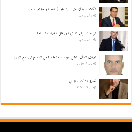
الكلاب الضالة بين حماية الحق في الحياة واحترام القانون
3 أسابيع ago
الواحات بإقليم زاكورة في ظل التغيرات المناخية .
4 أسابيع ago
الهاتف النقال داخل المؤسسات لتعليمية من السماح الى المنع النهائي
يونيو 7, 2026
تحقيق الاكتفاء الذاتي
مايو 30, 2026