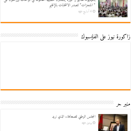
” المنجزات” لتصدر الانتخابات بالإقليم
4 أسابيع ago
زاكورة نيوز على الفايسبوك
منبر حر
المجلس الوطني للصحافة.. الذي نريد
يومين ago