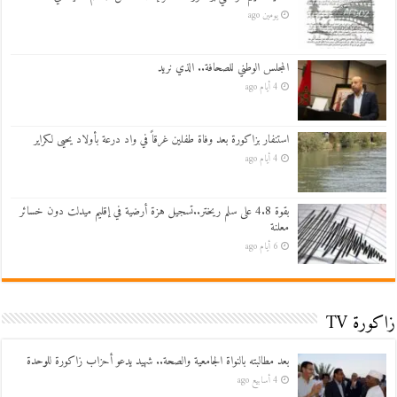
يومين ago
المجلس الوطني للصحافة.. الذي نريد
4 أيام ago
استنفار بزاكورة بعد وفاة طفلين غرقاً في واد درعة بأولاد يحيى لكراير
4 أيام ago
بقوة 4.8 على سلم ريختر..تسجيل هزة أرضية في إقليم ميدلت دون خسائر
معلنة
6 أيام ago
زاكورة TV
بعد مطالبته بالنواة الجامعية والصحة.. شهيد يدعو أحزاب زاكورة للوحدة
4 أسابيع ago