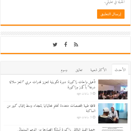
المقبلة في تعليقي.
اﻷحدث
اﻷكثر شعبية
تعاليق
وسوم
تأهيل واحات زاكورة: دورة تكوينية لتعزيز قدرات مربي “المعز سلالة
درعة” بأكدز وزاكورة
5 ساعات ago
قافلة طبية بتخصصات متعددة تختتم فعالياتها بتنجداد وسط إقبال كبير من
الساكنة
5 ساعات ago
جمعية الفيلم الوثائقي بزاكورة تستنكر إقصاءها من الدعم السينمائي