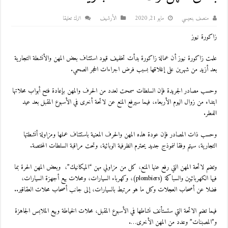
منصف بنعيسي
مايو 21, 2020
اﻷرشيف
اترك تعليقا
زاكورة نيوز
علمت زاكورة نيوز أن عمالة زاكورة بدأت تخفيف قيود استئناف بعض المهن والأنشطة التجارية
بعد أزيد من شهرين على إغلاقها بسبب فرض اجراءات الحجر الصحي.
وحسب مصادر الجريدة فإن السلطات سمحت لعدد من الحرف والمهن بإعادة فتح أبواب محلاتها
ابتداء من زوال اليوم الأربعاء، فيما سيرفع المنع عن لائحة أخرى في الأسبوع المقبل بعد عيد
الفطر.
وحسب ذات المصادر فإن عودة هذه المهن والحرف المعنية باستئناف عملها ومزاولة أنشطتها
التجارية، سيتم وفقا لنموذج جديد يحترم الظرفية الوبائية، وتحت مراقبة السلطات المختصة.
وتضم لائحة المهن التي رفع عنها المنع، كل من مزاولي مهن “الميكانيك”، وبعض المهن الحرة بما
فيها الكهربائيين والسباكة (plombiers)، وكهرباء السيارات، ومحلات بيع أجهزة السيارات،
فضلا عن أصحاب العجلات وكل ما هو مرتبط بالسيارات، إلى جانب أصحاب محلات العقاقير..
فيما تضم الائحة التي ستستأنف نشاطها في الأسبوع المقبل، محلات الخياطة وبيع الملابس الجاهزة
و”المصبنات” وعدد من المهن الأخرى….