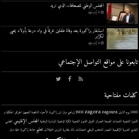
المجلس الوطني للصحافة.. الذي نريد
4 أيام ago
استنفار بزاكورة بعد وفاة طفلين غرقاً في واد درعة بأولاد يحيى
لكراير
4 أيام ago
تابعونا على مواقع التواصل اﻹجتماعي
كلمات مفتاحية
zagora
zagoura
1000 يوم الاولى
INDH
إبراهيم دياز
ابن زاكورة
الأحياء الناقصة التجهيز
الحرائق
الحكاية و
المجلس الإقليمي
الفنون الشعبية
الشحات
الصحة
العمران
الغرق
الفنون الشعبية
الكرة الذهبية
المبادرة الوطنية
المجلس
تعليم
البلدي
المديرية الإقليمية
المعيدر
المنتخب الوطني
امتحانات
باك
بلغارية
تازرين
تافيلالت
جماعة زاكورة
حملة
دباز