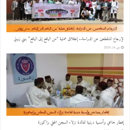
لإرجاع المنقطعين عن الدراسة.. إنطلاق عملية “من اليافع إلى اليافع” ببني زولي
مايو 16, 2024
إفطار جماعي وأمسية دينية لفائدة نزلاء السجن المحلي بزاكورة