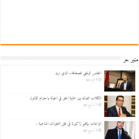
منبر حر
المجلس الوطني للصحافة.. الذي نريد
4 أيام ago
الكلاب الضالة بين حماية الحق في الحياة واحترام القانون
3 أسابيع ago
الواحات بإقليم زاكورة في ظل التغيرات المناخية .
4 أسابيع ago