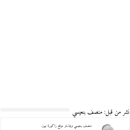
نشر من قبل: منصف بنعيسي
منصف بنعيسي ويبماستر موقع زاكورة نيوز.