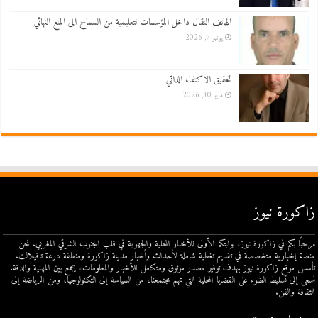
الهاتف النقال داخل المؤسسات لتعليمية من السماح الى المنع النهائي
يونيو 7, 2026
تحقيق الاكتفاء الذاتي
مايو 30, 2026
زاكورة نيوز
مرحبًا بكم في زاكورة نيوز، بوابتكم الأولى للأخبار المحلية والجهوية في قلب الجنوب الشرقي المغربي. نحن
منصة إخبارية متخصصة في تقديم تغطية شاملة لأحداث وأخبار مدينة زاكورة ومنطقة درعة تافيلالت.
تأسس موقع زاكورة نيوز بهدف توفير مصدر موثوق ومتكامل للأخبار والمعلومات، يجمع بين المهنية والدقة.
نسعى إلى تسليط الضوء على القضايا المحلية التي تهم مجتمعنا، من السياسة إلى التكنولوجيا، ومن الرياضة إلى
الثقافة والفن.