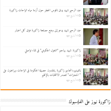
عبد الرحيم شهيد يدق ناقوس الخطر حول أزمة مياه الواحات بزاكورة
4 أسابيع ago
عبد الرحيم شهيد يدعو إلى وضع مصلحة زاكورة فوق كل اعتبار
4 أسابيع ago
زاكورة: شهيد يهاجم “التغول الحكومي” في لقاء تواصلي
4 أسابيع ago
بالفيديو..اتحاديو زاكورة ينتقدون حصيلة الحكومة في الواحات ويراهنون على
” المنجزات” لتصدر الانتخابات بالإقليم
4 أسابيع ago
زاكورة نيوز على الفايسبوك