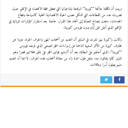
ويبدو أن تكلفة جائحة “كورونا” المرتفعة وتداعياتها التي تعطل عجلة الاقتصاد في الإقليم حيث
تضررت عدد من القطاعات التي تشكل عصب الحياة الاقتصادية المحلية كالسياحة وقطاع
الخدمات، دفعت بمصالح العمالة إلى اتخاد هذا القرار، خاصة بعد استقرار المؤشرات الوبائية في
الإقليم الذي أعلن قبل أيام بدون فيروس كورونا.
وكانت زاكورة نيوز نشرت في السابق أن العديد من أصحاب المهن والحرف الحرة، عبروا عن
مخاوف كبيرة من الآثار السلبية الناجمة عن إجراءات الحجر الصحي الذي فرضه فيروس
“كورونا”، الذي أحالهم على البطالة، بعد أن ألزمتهم قوانين الحجر على غلق محلاتهم قصرا وهم
الذين كانوا يقتاتون منه، ولعل طول المدة زاد من معاناة أصحاب هذه الحرف، لاسيما أن العديد
منهم يعيلون أسرا وعائلات.