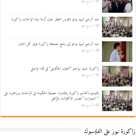
3 أسابيع ago
عبد الرحيم شهيد يدق ناقوس الخطر حول أزمة مياه الواحات بزاكورة
3 أسابيع ago
عبد الرحيم شهيد يدعو إلى وضع مصلحة زاكورة فوق كل اعتبار
3 أسابيع ago
زاكورة: شهيد يهاجم “التغول الحكومي” في لقاء تواصلي
3 أسابيع ago
بالفيديو..اتحاديو زاكورة ينتقدون حصيلة الحكومة في الواحات ويراهنون على
” المنجزات” لتصدر الانتخابات بالإقليم
4 أسابيع ago
زاكورة نيوز على الفايسبوك