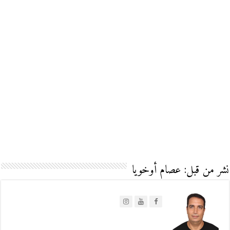
نشر من قبل: عصام أوخويا