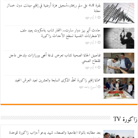
بقوة 4.8 على سلم ريختر..تسجيل هزة أرضية في إقليم ميدلت دون خسائر
معلنة
3 أيام ago
حادث أليم يهز دوار سارت.. انتحار شاب بتامكروت يعيد ملف
الاضطرابات النفسية لسطح الأحداث بزاكورة
3 أيام ago
تفاصيل الحالة الصحية لشاب تعرض لدغة أفعى بورزازات وتدخل عاجل
للقطاع الصحي
4 أيام ago
عمالة إقليم زاكورة تخلّد الذكرى السابعة والعشرين لعيد العرش المجيد
أسبوع واحد ago
زاكورة TV
بعد مطالبته بالنواة الجامعية والصحة.. شهيد يدعو أحزاب زاكورة للوحدة