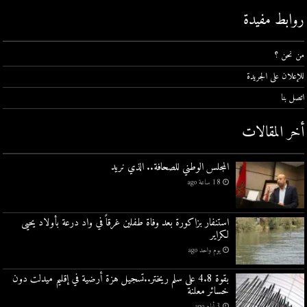
روابط مفيدة
من نحن ؟
للإعلان على الجريدة
اتصل بنا
أخر المقالات
المجلس الوطني للصحافة.. الذي نريد
18 ساعة ago
استنفار بزاكورة بعد وفاة طفلين غرقاً في واد درعة بأولاد يحيى
لكراير
يوم واحد ago
بقوة 4.8 على سلم ريختر..تسجيل هزة أرضية في إقليم ميدلت دون
خسائر معلنة
3 أيام ago