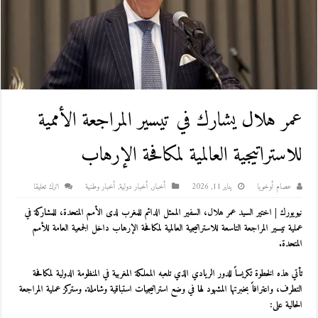
عمر هلال يشارك في تيسير المراجعة الأممية
للاستراتيجية العالمية لمكافحة الإرهاب
عصام أوخويا
يناير 11, 2026
أخبار
,
أخبار دولية
,
أخبار وطنية
اترك تعليقا
نيويورك | اختير السيد عمر هلال، السفير الممثل الدائم للمغرب لدى الأمم المتحدة، للمشاركة في
عملية تيسير المراجعة التاسعة للاستراتيجية العالمية لمكافحة الإرهاب داخل الجمعية العامة للأمم
المتحدة.
تأتي هذه الخطوة تكريساً للدور الريادي الذي تلعبه المملكة المغربية في المنظومة الدولية لمكافحة
التطرف، واعترافاً بخبرتها المشهود لها في وضع استراتيجيات استباقية وشاملة. وستركز عملية المراجعة
الحالية على: