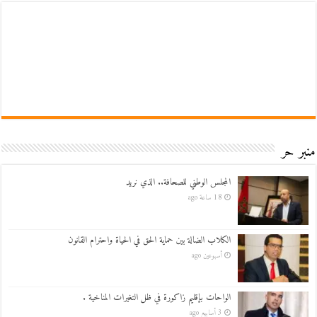
منبر حر
المجلس الوطني للصحافة.. الذي نريد
18 ساعة ago
الكلاب الضالة بين حماية الحق في الحياة واحترام القانون
أسبوعين ago
الواحات بإقليم زاكورة في ظل التغيرات المناخية .
3 أسابيع ago