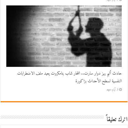
حادث أليم يهز دوار سارت.. انتحار شاب بتامكروت يعيد ملف الاضطرابات
النفسية لسطح الأحداث بزاكورة
3 أيام ago
اترك تعليقاً