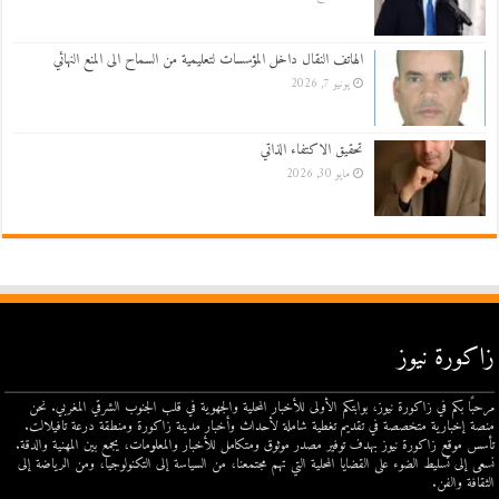
الهاتف النقال داخل المؤسسات لتعليمية من السماح الى المنع النهائي
يونيو 7, 2026
تحقيق الاكتفاء الذاتي
مايو 30, 2026
زاكورة نيوز
مرحبًا بكم في زاكورة نيوز، بوابتكم الأولى للأخبار المحلية والجهوية في قلب الجنوب الشرقي المغربي. نحن
منصة إخبارية متخصصة في تقديم تغطية شاملة لأحداث وأخبار مدينة زاكورة ومنطقة درعة تافيلالت.
تأسس موقع زاكورة نيوز بهدف توفير مصدر موثوق ومتكامل للأخبار والمعلومات، يجمع بين المهنية والدقة.
نسعى إلى تسليط الضوء على القضايا المحلية التي تهم مجتمعنا، من السياسة إلى التكنولوجيا، ومن الرياضة إلى
الثقافة والفن.