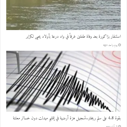
استنفار بزاكورة بعد وفاة طفلين غرقاً في واد درعة بأولاد يحيى لكراير
يوم واحد ago
بقوة 4.8 على سلم ريختر..تسجيل هزة أرضية في إقليم ميدلت دون خسائر معلنة
3 أيام ago