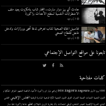
حادث أليم يهز دوار سارت.. انتحار شاب بتامكروت يعيد ملف
الاضطرابات النفسية لسطح الأحداث بزاكورة
3 أيام ago
تفاصيل الحالة الصحية لشاب تعرض لدغة أفعى بورزازات وتدخل
عاجل للقطاع الصحي
4 أيام ago
تابعونا على مواقع التواصل اﻹجتماعي
كلمات مفتاحية
zagora
zagoura
1000 يوم الاولى
INDH
إبراهيم دياز
ابن زاكورة
الأحياء الناقصة التجهيز
الحرائق
الحكاية و
المجلس الإقليمي
الفنون الشعبية
الشحات
الصحة
العمران
الغرق
الفنون الشعبية
الكرة الذهبية
المبادرة الوطنية
المجلس
تعليم
البلدي
المديرية الإقليمية
المعيدر
المنتخب الوطني
امتحانات
باك
بلغارية
تازرين
تافيلالت
جماعة زاكورة
حملة
دباز