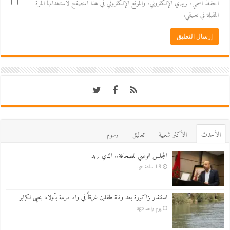
احفظ اسمي، بريدي الإلكتروني، والموقع الإلكتروني في هذا المتصفح لاستخدامها المرة
المقبلة في تعليقي.
اﻷحدث
اﻷكثر شعبية
تعاليق
وسوم
المجلس الوطني للصحافة.. الذي نريد
18 ساعة ago
استنفار بزاكورة بعد وفاة طفلين غرقاً في واد درعة بأولاد يحيى لكراير
يوم واحد ago