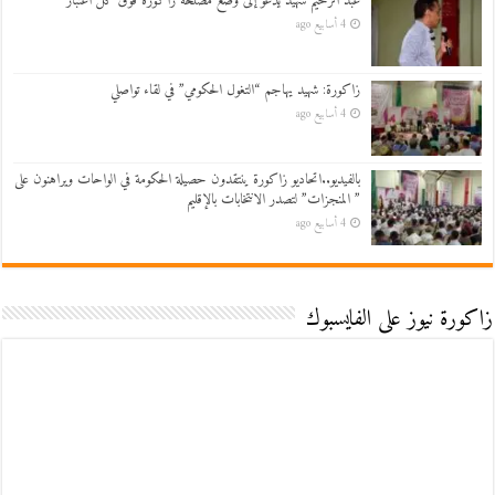
عبد الرحيم شهيد يدعو إلى وضع مصلحة زاكورة فوق كل اعتبار
4 أسابيع ago
زاكورة: شهيد يهاجم “التغول الحكومي” في لقاء تواصلي
4 أسابيع ago
بالفيديو..اتحاديو زاكورة ينتقدون حصيلة الحكومة في الواحات ويراهنون على
” المنجزات” لتصدر الانتخابات بالإقليم
4 أسابيع ago
زاكورة نيوز على الفايسبوك