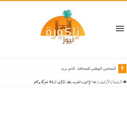
المجلس الوطني للصحافة.. الذي نريد
الرئيسية
/
اﻷرشيف
/
غدا الإثنين..المغرب يخلد الذكرى ال84 لمعركة بوكافر