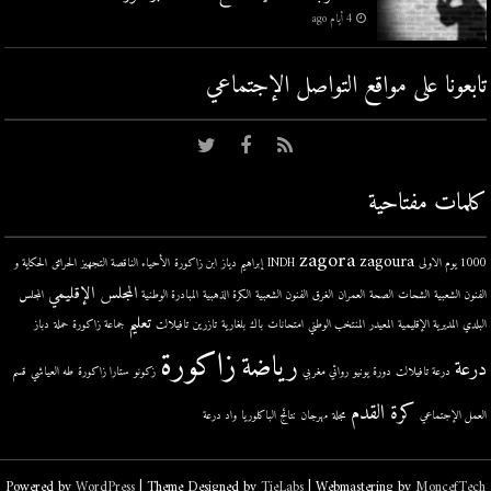
4 أيام ago
تابعونا على مواقع التواصل اﻹجتماعي
كلمات مفتاحية
zagora
zagoura
1000 يوم الاولى
INDH
إبراهيم دياز
ابن زاكورة
الأحياء الناقصة التجهيز
الحرائق
الحكاية و
المجلس الإقليمي
الفنون الشعبية
الشحات
الصحة
العمران
الغرق
الفنون الشعبية
الكرة الذهبية
المبادرة الوطنية
المجلس
تعليم
البلدي
المديرية الإقليمية
المعيدر
المنتخب الوطني
امتحانات
باك
بلغارية
تازرين
تافيلالت
جماعة زاكورة
حملة
دباز
زاكورة
رياضة
درعة
درعة تافيلالت
دورة يونيو
روائي مغربي
زكونو
ستارا زاكورة
طه العياشي
قسم
كرة القدم
العمل الإجتماعي
مجلة
مهرجان
نتائج الباكلوريا
واد درعة
Powered by
WordPress
| Theme Designed by
TieLabs
| Webmastering by
MoncefTech