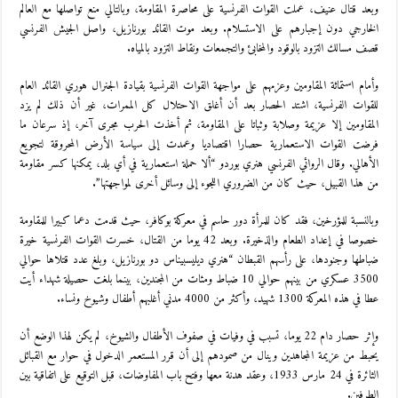
وبعد قتال عنيف، عملت القوات الفرنسية على محاصرة المقاومة، وبالتالي منع تواصلها مع العالم
الخارجي دون إجبارهم على الاستسلام. وبعد موت القائد بورنازيل، واصل الجيش الفرنسي
قصف مسالك التزود بالوقود والمخابئ والتجمعات ونقاط التزود بالمياه.
وأمام استماثة المقاومين وعزمهم على مواجهة القوات الفرنسية بقيادة الجنرال هوري القائد العام
للقوات الفرنسية، اشتد الحصار بعد أن أغلق الاحتلال كل الممرات، غير أن ذلك لم يزد
المقاومين إلا عزيمة وصلابة وثباتا على المقاومة، ثم أخذت الحرب مجرى آخر، إذ سرعان ما
فرضت القوات الاستعمارية حصارا اقتصاديا وعمدت إلى سياسة الأرض المحروقة لتجويع
الأهالي. وقال الروائي الفرنسي هنري بوردو “ألا حملة استعمارية في أي بلد، يمكنها كسر مقاومة
من هذا القبيل، حيث كان من الضروري اللجوء إلى وسائل أخرى لمواجهتها”.
وبالنسبة للمؤرخين، فقد كان للمرأة دور حاسم في معركة بوكافر، حيث قدمت دعما كبيرا للمقاومة
خصوصا في إعداد الطعام والذخيرة. وبعد 42 يوما من القتال، خسرت القوات الفرنسية خيرة
ضباطها وجنودها، على رأسهم القبطان “هنري ديليسبيناس دو بورنازيل، وبلغ عدد قتلاها حوالي
3500 عسكري من بينهم حوالي 10 ضباط ومئات من المجندين، بينما بلغت حصيلة شهداء أيت
عطا في هذه المعركة 1300 شهيد، وأكثر من 4000 مدني أغلبهم أطفال وشيوخ ونساء.
وإثر حصار دام 22 يوما، تسبب في وفيات في صفوف الأطفال والشيوخ، لم يكن لهذا الوضع أن
يحبط من عزيمة المجاهدين وينال من صمودهم إلى أن قرر المستعمر الدخول في حوار مع القبائل
الثائرة في 24 مارس 1933، وعقد هدنة معها وفتح باب المفاوضات، قبل التوقيع على اتفاقية بين
الطرفين.