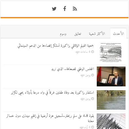
اﻷحدث
اﻷكثر شعبية
تعاليق
وسوم
جمعية الفيلم الوثائقي بزاكورة تستنكر إقصاءها من الدعم السينمائي
4 ساعات ago
المجلس الوطني للصحافة.. الذي نريد
يومين ago
استنفار بزاكورة بعد وفاة طفلين غرقاً في واد درعة بأولاد يحيى لكراير
يومين ago
بقوة 4.8 على سلم ريختر..تسجيل هزة أرضية في إقليم ميدلت دون خسائر
معلنة
4 أيام ago