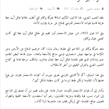
منصف بنعيسي
فبراير 12, 2017
اﻷرشيف
اترك تعليقا
يخلد الشعب المغربي، غدا الاثنين، الذكرى ال84 لمعركة بوكافر التي ألحقت خلالها قبائل آيت عطا
هزيمة قاسية بقوات الاستعمار الفرنسي للدفاع عن حرية وثوابت الأمة.
وفي 13 فبراير 1933، شن جيش الاستعمار أول هجوم على مقاتلي قبائل آيت عطا التي كانت
تحتمي بجبال بوكافر.
وتعد معركة بوكافر من الملاحم التي خلدها رجال ونساء كان غرضهم الدفاع عن الأرض وعن
الكرامة في مواجهة جيش استعماري فرنسي مدجج بالأسلحة والعتاد، حيث قادها البطل المقاوم
عسو وباسلام الذي نظم مقاومة قبائل آيت عطا بجبال صاغرو، وشكلت مرحلة هامة في كفاح
الشعب المغربي والعرش العلوي من أجل الاستقلال.
وفي هذا السياق، أكد الأكاديمي الفرنسي هنري دبوردو أن “قوات الاستعمار عجزت عن بلوغ
هدفها لأن المقاومة لم تكن فقط شرسة بل كانت منظمة بشكل كبير”.
وأشار إلى أن قوات الاستعمار تكبدت خسائر هامة، قبل وقت قصير من أن تضطر إلى التراجع
إلى الوراء بسبب قوة وشجاعة وعزيمة المقاومين، رغم أنها استخدمت الأسلحة الثقيلة والطيران
لقصف مواقع المقاومة، التي لم يكن يتجاوز عدد عناصرها ال5 آلاف.