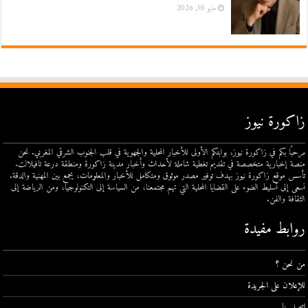
مايو 30, 2026
زاكورة نيوز
مرحبًا بكم في زاكورة نيوز، بوابتكم الأولى للأخبار المحلية والجهوية في قلب الجنوب الشرقي المغربي. نحن
منصة إخبارية متخصصة في تقديم تغطية شاملة لأحداث وأخبار مدينة زاكورة ومنطقة درعة تافيلالت.
تأسس موقع زاكورة نيوز بهدف توفير مصدر موثوق ومتكامل للأخبار والمعلومات، يجمع بين المهنية والدقة.
نسعى إلى تسليط الضوء على القضايا المحلية التي تهم مجتمعنا، من السياسة إلى التكنولوجيا، ومن الرياضة إلى
الثقافة والفن.
روابط مفيدة
من نحن ؟
للإعلان على الجريدة
اتصل بنا