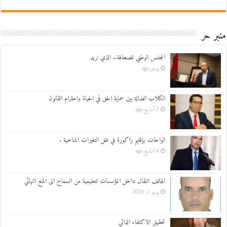
منبر حر
المجلس الوطني للصحافة.. الذي نريد
يومين ago
الكلاب الضالة بين حماية الحق في الحياة واحترام القانون
3 أسابيع ago
الواحات بإقليم زاكورة في ظل التغيرات المناخية .
4 أسابيع ago
الهاتف النقال داخل المؤسسات لتعليمية من السماح الى المنع النهائي
يونيو 7, 2026
تحقيق الاكتفاء الذاتي