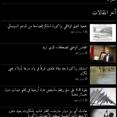
أخر المقالات
جمعية الفيلم الوثائقي بزاكورة تستنكر إقصاءها من الدعم السينمائي
4 ساعات ago
المجلس الوطني للصحافة.. الذي نريد
يومين ago
استنفار بزاكورة بعد وفاة طفلين غرقاً في واد درعة بأولاد يحيى
لكراير
يومين ago
بقوة 4.8 على سلم ريختر..تسجيل هزة أرضية في إقليم ميدلت دون
خسائر معلنة
4 أيام ago
حادث أليم يهز دوار سارت.. انتحار شاب بتامكروت يعيد ملف
الاضطرابات النفسية لسطح الأحداث بزاكورة