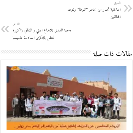
السابق
الداخلية تحذر من مخاطر “البوطا” وتتوعد
المخالفين
اللاحق
جمعية الفينيق للابداع الفني و الثقافي بزاكورة
تحتفل بالدكرى السادسة لتاسيسها
مقالات ذات صلة