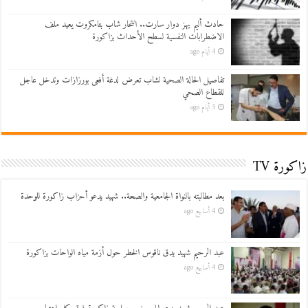
حادث أليم يهز دوار سارت.. انتحار شاب بتامكروت يعيد ملف
الاضطرابات النفسية لسطح الأحداث بزاكورة
4 أيام ago
تفاصيل الحالة الصحية لشاب تعرض لدغة أفعى بورزازات وتدخل عاجل
للقطاع الصحي
5 أيام ago
زاكورة TV
بعد مطالبته بالنواة الجامعية والصحة.. شهيد يدعو أحزاب زاكورة للوحدة
4 أسابيع ago
عبد الرحيم شهيد يدق ناقوس الخطر حول أزمة مياه الواحات بزاكورة
4 أسابيع ago