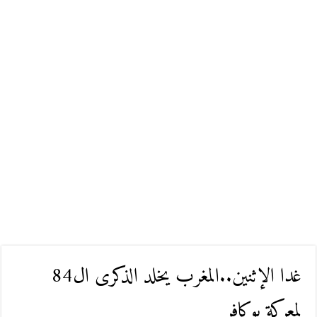
غدا الإثنين..المغرب يخلد الذكرى ال84
لمعركة بوكافر