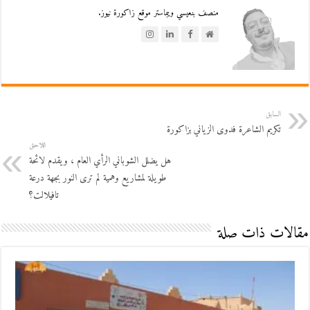
منصف بنعيسي ويبماستر موقع زاكورة نيوز.
السابق
تكريم الشاعرة فدوى الزياني بزاكورة
اللاحق
هل يضلل الشوباني الرأي العام ، ويقدم لائحة
طويلة لمشاريع وهمية لم ترى النور بجهة درعة
تافيلالت؟
مقالات ذات صلة