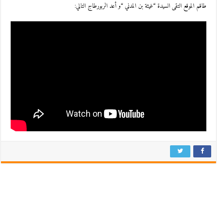
طاقم الموقع التقى السيدة “غيثة بن المدني “و أعد الربورطاج التالي: