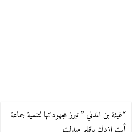
“غيثة بن المدني ” تبرز مجهوداتها لتنمية جماعة
أيت إزدك بإقليم ميدلت