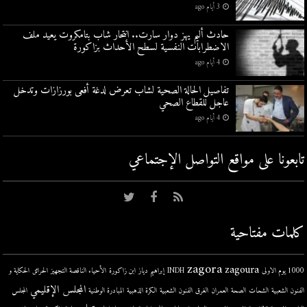
3 أيام ago
حادث أليم يهز دوار سارت.. انتحار شاب بتامكروت يعيد ملف
الاضطرابات النفسية لسطح الأحداث بزاكورة
4 أيام ago
تفاصيل الحالة الصحية لشاب تعرض لدغة أفعى بورزازات وتدخل
عاجل للقطاع الصحي
4 أيام ago
تابعونا على مواقع التواصل اﻹجتماعي
كلمات مفتاحية
zagora
zagoura
1000 يوم الاولى
INDH
إبراهيم دياز
ابن زاكورة
الأحياء الناقصة التجهيز
الحرائق
الحكاية و
المجلس الإقليمي
الفنون الشعبية
الشحات
الصحة
العمران
الغرق
الفنون الشعبية
الكرة الذهبية
المبادرة الوطنية
المجلس