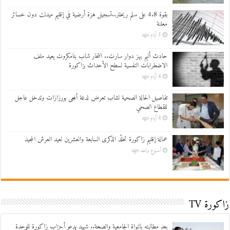
بقوة 4.8 على سلم ريختر..تسجيل هزة أرضية في إقليم ميدلت دون خسائر
معلنة
3 أيام ago
حادث أليم يهز دوار سارت.. انتحار شاب بتامكروت يعيد ملف
الاضطرابات النفسية لسطح الأحداث بزاكورة
4 أيام ago
تفاصيل الحالة الصحية لشاب تعرض لدغة أفعى بورزازات وتدخل عاجل
للقطاع الصحي
4 أيام ago
عمالة إقليم زاكورة تخلّد الذكرى السابعة والعشرين لعيد العرش المجيد
أسبوع واحد ago
زاكورة TV
بعد مطالبته بالنواة الجامعية والصحة.. شهيد يدعو أحزاب زاكورة للوحدة