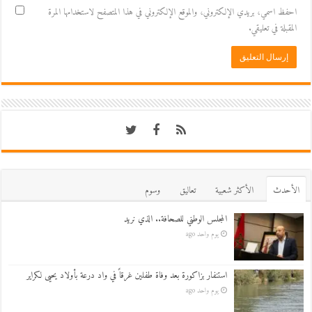
احفظ اسمي، بريدي الإلكتروني، والموقع الإلكتروني في هذا المتصفح لاستخدامها المرة
المقبلة في تعليقي.
اﻷحدث
اﻷكثر شعبية
تعاليق
وسوم
المجلس الوطني للصحافة.. الذي نريد
يوم واحد ago
استنفار بزاكورة بعد وفاة طفلين غرقاً في واد درعة بأولاد يحيى لكراير
يوم واحد ago