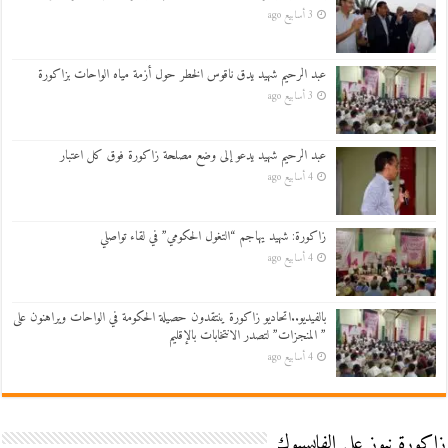
3 أسابيع ago
عبد الرحيم شهيد يدق ناقوس الخطر حول أزمة مياه الواحات بزاكورة
3 أسابيع ago
عبد الرحيم شهيد يدعو إلى وضع مصلحة زاكورة فوق كل اعتبار
4 أسابيع ago
زاكورة: شهيد يهاجم “التغول الحكومي” في لقاء تواصلي
4 أسابيع ago
بالفيديو..اتحاديو زاكورة ينتقدون حصيلة الحكومة في الواحات ويراهنون على
” المنجزات” لتصدر الانتخابات بالإقليم
4 أسابيع ago
زاكورة نيوز على الفايسبوك