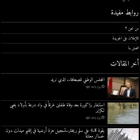
روابط مفيدة
من نحن ؟
للإعلان على الجريدة
اتصل بنا
أخر المقالات
المجلس الوطني للصحافة.. الذي نريد
يوم واحد ago
استنفار بزاكورة بعد وفاة طفلين غرقاً في واد درعة بأولاد يحيى
لكراير
يوم واحد ago
بقوة 4.8 على سلم ريختر..تسجيل هزة أرضية في إقليم ميدلت دون
خسائر معلنة