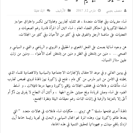
منصف بنعيسي
مارس 12, 2017
اﻷرشيف
اترك تعليقا
نساء مغربيات وفي مجالات متعددة ، قد تتشابه تجاربهن ومحاولاتهن لكسر واختراق حواجز
السلطة الذكورية في احتكار الفضاء العام ، نساء اثبتن أن المرأة قادرة رغم الصعوبات و
التحديات على منافسة الرجل والتفوق عليه في كثير من الأحيان وفي كثير من المجالات.
هن وجوه نسائية بصمت على الفعل الجمعوي و الحقوقي و التربوي و الرياضي و الفني و السياسي و
الصحي … ، منهن من يشتغلن في الظل و منهن من يشتغلن تحت الأضواء … ومنهن من نزلت
عليهن ستائر النسيان.
في يومهن العالمي و في موعد الاحتفال بالإنجازات الاجتماعية والسياسية والاقتصادية للنساء الذي
يخلدنه في الثامن من شهر مارس من كل عام ، نفتح في زاكورة نيوز نافذة لنروي قصص تجارب
نساء متألقات و فاعلات في مختلف المجالات بإقليم زاكورة وجهة درعة تافيلالت . و نسلط
الضوء على نساء وصلن للريادة وبلغ صيتهن خارج الجهة ، و أثبتن أن النجاح لا يفرق بين ذكر أو
أنثى إلا بالعزيمة والرغبة في إثبات الذات رغم معيقات البيئة ونظرة المجتمع.
نافذة أخرى تفتحها سلسلة ’’ هي تروي … حكايات نساء فاعلات في مجالات متعدد ’’ التي
يعدها طاقم زاكورة نيوز، وهذه المرة نحو المجال السياسي و البحث في تجربة رئيسة جماعة أيت
ازدك باقليم ميدلت و مجهوداتها لتحقيق التنمية في هذه الجماعة.