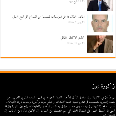
3 أسابيع ago
الهاتف النقال داخل المؤسسات لتعليمية من السماح الى المنع النهائي
يونيو 7, 2026
تحقيق الاكتفاء الذاتي
مايو 30, 2026
زاكورة نيوز
مرحبًا بكم في زاكورة نيوز، بوابتكم الأولى للأخبار المحلية والجهوية في قلب الجنوب الشرقي المغربي. نحن
منصة إخبارية متخصصة في تقديم تغطية شاملة لأحداث وأخبار مدينة زاكورة ومنطقة درعة تافيلالت.
تأسس موقع زاكورة نيوز بهدف توفير مصدر موثوق ومتكامل للأخبار والمعلومات، يجمع بين المهنية والدقة.
نسعى إلى تسليط الضوء على القضايا المحلية التي تهم مجتمعنا، من السياسة إلى التكنولوجيا، ومن الرياضة إلى
الثقافة والفن.