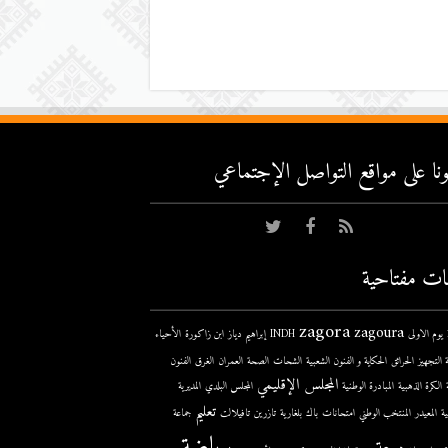
عونا على مواقع التواصل اﻹجتماعي
ات مفتاحية
zagora
zagoura
ى
INDH
إبراهيم دياز
ابن زاكورة
الأحياء
 التجهيز
الحرائق
الحكاية و الفنون الشعبية
الشحات
الصحة
العمران
الغرق
الفنون
المجلس الإقليمي
الكرة الذهبية
المبادرة الوطنية
المجلس البلدي
المديرية
تعليم
ية
المعيدر
المنتخب الوطني
امتحانات
باك
بلغارية
تازرين
تافيلالت
جماعة