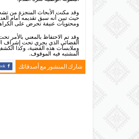
وقد مكنت الأبحاث المنجزة من تشخي
حيث تبين أنه سبق تقديمه أمام العد
ومحتويات عنيفة تحرض على الكراهي
وقد تم الاحتفاظ بالمعني بالأمر تح
القضائي الذي يجري تحت إشراف الني
وملابسات هذه القضية، وكذا الكشف
المشتبه فيه الموقوف.
ook
شارك المنشور مع أصدقائك