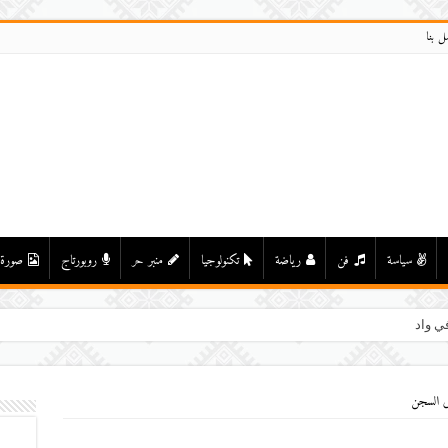
ل بنا
سياسة
فن
رياضة
تكنولوجيا
منبر حر
روبورتاج
صورة
ي واد درعة بأولاد يحيى لكراير
ى السجن