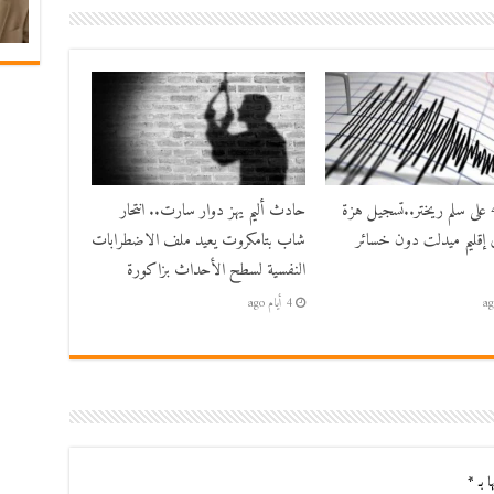
بقوة 4.8 على سلم ريختر..تسجيل هزة
حادث أليم يهز دوار سارت.. انتحار
 إقليم ميدلت دون خسائر
شاب بتامكروت يعيد ملف الاضطرابات
النفسية لسطح الأحداث بزاكورة
4 أيام ago
ا بـ
*