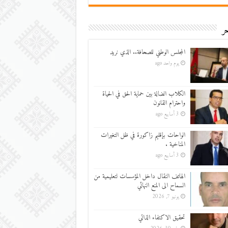
ر
المجلس الوطني للصحافة.. الذي نريد
يوم واحد ago
الكلاب الضالة بين حماية الحق في الحياة
واحترام القانون
3 أسابيع ago
الواحات بإقليم زاكورة في ظل التغيرات
المناخية .
3 أسابيع ago
الهاتف النقال داخل المؤسسات لتعليمية من
السماح الى المنع النهائي
يونيو 7, 2026
تحقيق الاكتفاء الذاتي