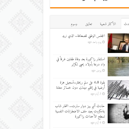
دث
اﻷكثر شعبية
تعاليق
وسوم
المجلس الوطني للصحافة.. الذي نريد
يوم واحد ago
استنفار بزاكورة بعد وفاة طفلين غرقاً في
واد درعة بأولاد يحيى لكراير
يومين ago
بقوة 4.8 على سلم ريختر..تسجيل هزة
أرضية في إقليم ميدلت دون خسائر معلنة
3 أيام ago
حادث أليم يهز دوار سارت.. انتحار شاب
بتامكروت يعيد ملف الاضطرابات النفسية
لسطح الأحداث بزاكورة
4 أيام ago