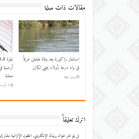
مقالات ذات صلة
استنفار بزاكورة بعد وفاة طفلين غرقاً
في واد درعة بأولاد يحيى لكراير
أرضية في
معلنة
يومين ago
3 أيام ago
اترك تعليقاً
لن يتم نشر عنوان بريدك الإلكتروني.
الحقول الإلزامية مشار إليه