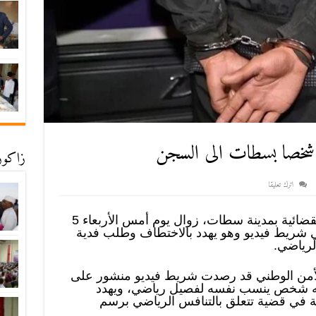
 شخصا بسطات الى السجن
زاكورة
اترك تعليقا
أوقفت المصلحة الولائية للشرطة القضائية بمدينة سطات، زوال يوم أمس الأربعاء 5
 شريط فيديو وهو يهدد بالاختطاف وطلب فدية
لرياضي.
للأمن الوطني قد رصدت شريط فيديو منشور على
فيه شخص ينسب نفسه لفصيل رياضي، ويهدد
ة في قضية تتعلق بالتنافس الرياضي برسم