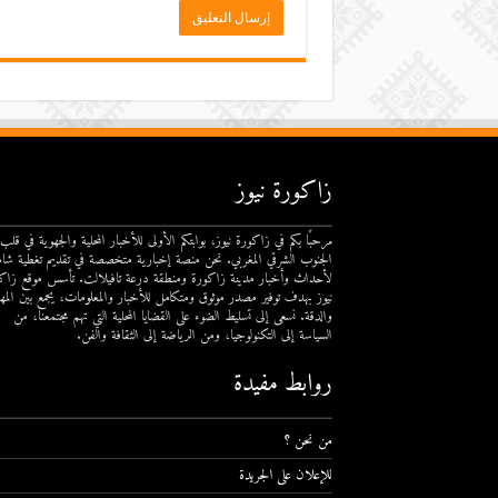
زاكورة نيوز
مرحبًا بكم في زاكورة نيوز، بوابتكم الأولى للأخبار المحلية والجهوية في قلب
الجنوب الشرقي المغربي. نحن منصة إخبارية متخصصة في تقديم تغطية شام
لأحداث وأخبار مدينة زاكورة ومنطقة درعة تافيلالت. تأسس موقع زاك
نيوز بهدف توفير مصدر موثوق ومتكامل للأخبار والمعلومات، يجمع بين المهن
والدقة. نسعى إلى تسليط الضوء على القضايا المحلية التي تهم مجتمعنا، من
السياسة إلى التكنولوجيا، ومن الرياضة إلى الثقافة والفن.
روابط مفيدة
من نحن ؟
للإعلان على الجريدة