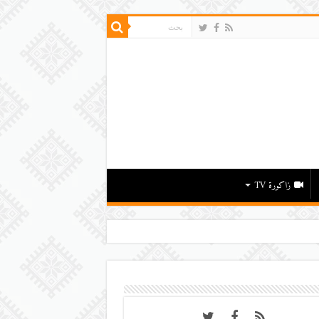
زاكورة TV