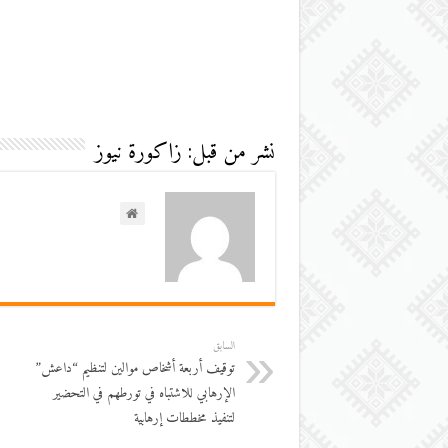
نشر من قبل: زاكورة نيوز
السابق
توقيف أربعة أشخاص موالين لتنظيم “داعش”
الإرهابي للاشتباه في تورطهم في التحضير
لتنفيذ مخططات إرهابية