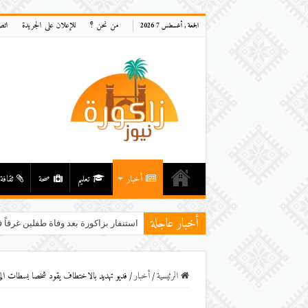
من نحن ؟
للإعلان على الجريدة
اتص
الجمعة , أغسطس 7 2026
أخبار
تعليم
صحة
ثقافة
أخبار عاجلة
استنفار بزاكورة بعد وفاة طفلين غرقاً ف
الرئيسية
/
أخبار
/
فديو تهديد بالاختطاف يقود شخصا بسطات ال