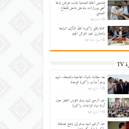
تفاصيل الحالة الصحية لشاب تعرض لدغة
أفعى بورزازات وتدخل عاجل للقطاع
الصحي
4 أيام ago
عمالة إقليم زاكورة تخلّد الذكرى السابعة
والعشرين لعيد العرش المجيد
أسبوع واحد ago
 TV
بعد مطالبته بالنواة الجامعية والصحة.. شهيد
يدعو أحزاب زاكورة للوحدة
3 أسابيع ago
عبد الرحيم شهيد يدق ناقوس الخطر حول
أزمة مياه الواحات بزاكورة
4 أسابيع ago
عبد الرحيم شهيد يدعو إلى وضع مصلحة
زاكورة فوق كل اعتبار