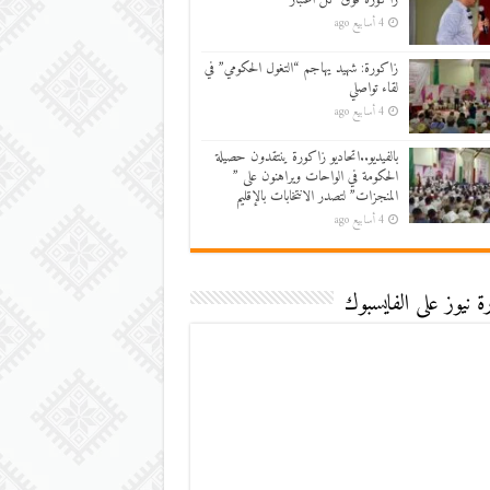
4 أسابيع ago
زاكورة: شهيد يهاجم “التغول الحكومي” في
لقاء تواصلي
4 أسابيع ago
بالفيديو..اتحاديو زاكورة ينتقدون حصيلة
الحكومة في الواحات ويراهنون على ”
المنجزات” لتصدر الانتخابات بالإقليم
4 أسابيع ago
 نيوز على الفايسبوك