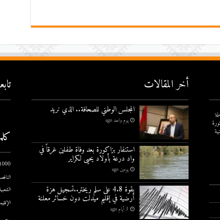
أخر المقالات
تاب
المجلس الوطني للصحافة.. الذي نريد
لة
يوم واحد ago
ورة
ية
كلم
استنفار بزاكورة بعد وفاة طفلين غرقاً في
واد درعة بأولاد يحيى لكراير
1000 يوم الاول
يومين ago
الناقصة
بقوة 4.8 على سلم ريختر..تسجيل هزة
الشعبية
أرضية في إقليم ميدلت دون خسائر معلنة
الإقليم
3 أيام ago