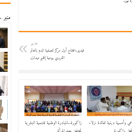
 نيوز.
منبر ح
اللاحق
فيديو..افتتاح أول مركز لتصفية الدم بالعالم
القروي ببومية إقليم ميدلت‎
اعي وأمسية دينية لفائدة نزلاء
زاكورة..المبادرة الوطنية للتنمية البشرية
حلي بزاكورة
تحتفل بعيد المرأة