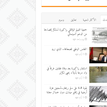
دث
اﻷكثر شعبية
تعاليق
وسوم
جمعية الفيلم الوثائقي بزاكورة تستنكر إقصاءها
من الدعم السينمائي
يوم واحد ago
المجلس الوطني للصحافة.. الذي نريد
3 أيام ago
استنفار بزاكورة بعد وفاة طفلين غرقاً في
واد درعة بأولاد يحيى لكراير
3 أيام ago
بقوة 4.8 على سلم ريختر..تسجيل هزة
أرضية في إقليم ميدلت دون خسائر معلنة
5 أيام ago