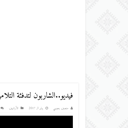
فيديو..الشاربون لتدفئة التلا
منصف بنعيسي
يناير 3, 2017
اﻷرشيف