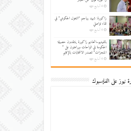
4 أسابيع ago
زاكورة: شهيد يهاجم “التغول الحكومي” في
لقاء تواصلي
4 أسابيع ago
بالفيديو..اتحاديو زاكورة ينتقدون حصيلة
الحكومة في الواحات ويراهنون على ”
المنجزات” لتصدر الانتخابات بالإقليم
4 أسابيع ago
 نيوز على الفايسبوك