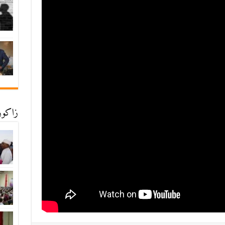
زاكورة