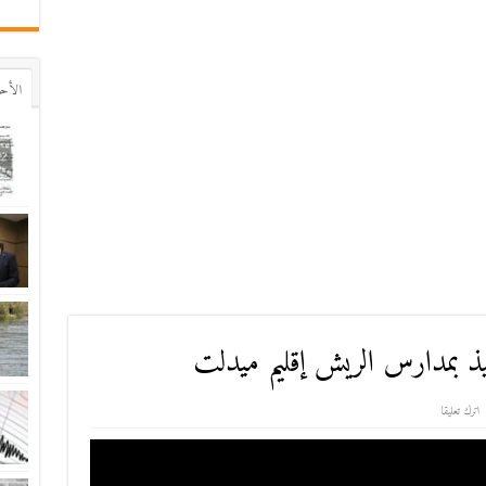
اﻷح
ميذ بمدارس الريش إقليم ميدلت‎
اترك تعليقا