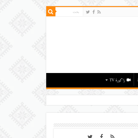
زاكورة TV