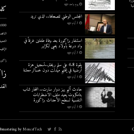
ورة
يوم واحد ago
ية
كلم
المجلس الوطني للصحافة.. الذي نريد
3 أيام ago
1000 يوم الاول
الناقصة
استنفار بزاكورة بعد وفاة طفلين غرقاً في
الشعبية
واد درعة بأولاد يحيى لكراير
الإقليم
3 أيام ago
زاكورة
بقوة 4.8 على سلم ريختر..تسجيل هزة
زا
أرضية في إقليم ميدلت دون خسائر معلنة
5 أيام ago
القد
حادث أليم يهز دوار سارت.. انتحار شاب
بتامكروت يعيد ملف الاضطرابات
النفسية لسطح الأحداث بزاكورة
5 أيام ago
bmastering by
MoncefTech