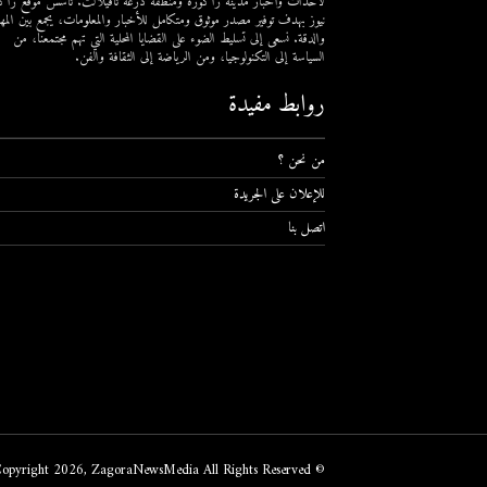
لأحداث وأخبار مدينة زاكورة ومنطقة درعة تافيلالت. تأسس موقع زاك
نيوز بهدف توفير مصدر موثوق ومتكامل للأخبار والمعلومات، يجمع بين المهن
والدقة. نسعى إلى تسليط الضوء على القضايا المحلية التي تهم مجتمعنا، من
السياسة إلى التكنولوجيا، ومن الرياضة إلى الثقافة والفن.
روابط مفيدة
من نحن ؟
للإعلان على الجريدة
اتصل بنا
© Copyright 2026, ZagoraNewsMedia All Rights Reserved