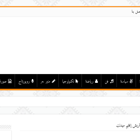
صل بنا
سياسة
فن
رياضة
تكنولوجيا
منبر حر
روبورتاج
صورة
لريش إقليم ميدلت‎