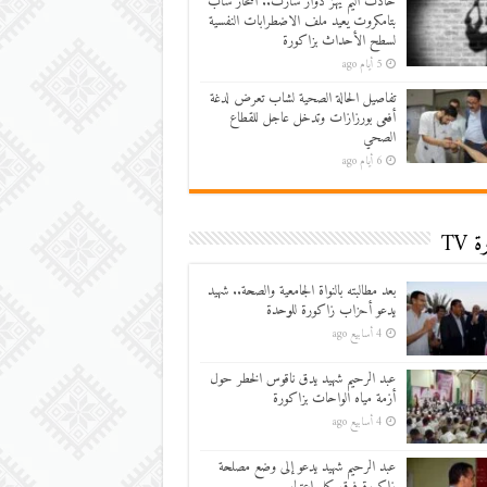
حادث أليم يهز دوار سارت.. انتحار شاب
بتامكروت يعيد ملف الاضطرابات النفسية
لسطح الأحداث بزاكورة
5 أيام ago
تفاصيل الحالة الصحية لشاب تعرض لدغة
أفعى بورزازات وتدخل عاجل للقطاع
الصحي
6 أيام ago
 TV
بعد مطالبته بالنواة الجامعية والصحة.. شهيد
يدعو أحزاب زاكورة للوحدة
4 أسابيع ago
عبد الرحيم شهيد يدق ناقوس الخطر حول
أزمة مياه الواحات بزاكورة
4 أسابيع ago
عبد الرحيم شهيد يدعو إلى وضع مصلحة
زاكورة فوق كل اعتبار