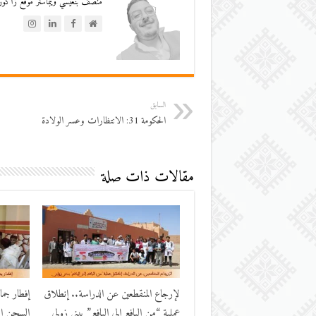
منصف بنعيسي ويبماستر موقع زاكورة
السابق
الحكومة 31: الانتظارات وعسر الولادة
مقالات ذات صلة
لإرجاع المنقطعين عن الدراسة.. إنطلاق
إفطار جم
عملية “من اليافع إلى اليافع” ببني زولي
السجن الم