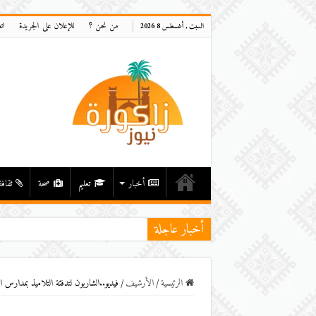
من نحن ؟
للإعلان على الجريدة
ات
السبت , أغسطس 8 2026
أخبار
تعليم
صحة
ثقافة
أخبار عاجلة
الرئيسية
/
اﻷرشيف
/
فيديو..الشاربون لتدفئة التلاميذ بمدارس ا