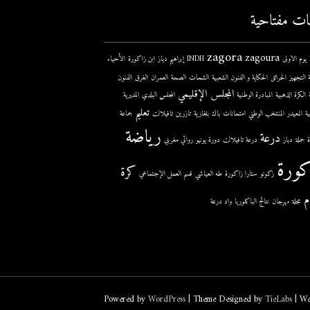
ات مفتاحية
zagora
zagoura
ى
INDH
إبراهيم دياز
ابن زاكورة
الأحياء
 التجهيز
الحرائق
الحكاية و الفنون الشعبية
الشحات
الصحة
العمران
الغرق
الفنون
المجلس الإقليمي
الكرة الذهبية
المبادرة الوطنية
المجلس البلدي
المديرية
تعليم
ية
المعيدر
المنتخب الوطني
امتحانات
باك
بلغارية
تازرين
تافيلالت
جماعة
رياضة
درعة
حملة
دباز
درعة تافيلالت
دورة يونيو
روائي مغربي
كورة
كرة
زكونو
ستارا زاكورة
طه العياشي
قسم العمل الإجتماعي
م
مجلة
مهرجان
نتائج الباكلوريا
واد درعة
Powered by
WordPress
| Theme Designed by
TieLabs
| We