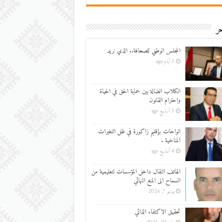
ر
المجلس الوطني للصحافة.. الذي نريد
3 أيام ago
الكلاب الضالة بين حماية الحق في الحياة
واحترام القانون
3 أسابيع ago
الواحات بإقليم زاكورة في ظل التغيرات
المناخية .
4 أسابيع ago
الهاتف النقال داخل المؤسسات لتعليمية من
السماح الى المنع النهائي
يونيو 7, 2026
تحقيق الاكتفاء الذاتي