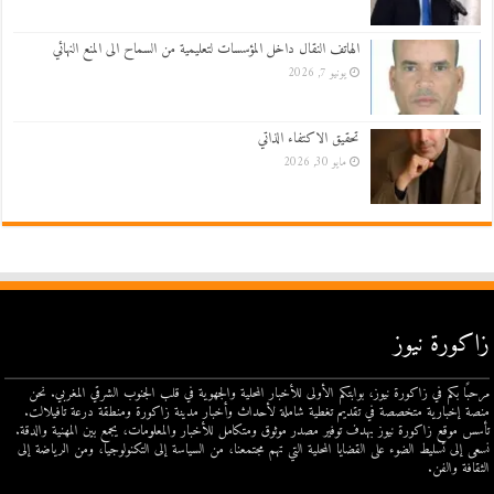
الهاتف النقال داخل المؤسسات لتعليمية من السماح الى المنع النهائي
يونيو 7, 2026
تحقيق الاكتفاء الذاتي
مايو 30, 2026
زاكورة نيوز
مرحبًا بكم في زاكورة نيوز، بوابتكم الأولى للأخبار المحلية والجهوية في قلب الجنوب الشرقي المغربي. نحن
منصة إخبارية متخصصة في تقديم تغطية شاملة لأحداث وأخبار مدينة زاكورة ومنطقة درعة تافيلالت.
تأسس موقع زاكورة نيوز بهدف توفير مصدر موثوق ومتكامل للأخبار والمعلومات، يجمع بين المهنية والدقة.
نسعى إلى تسليط الضوء على القضايا المحلية التي تهم مجتمعنا، من السياسة إلى التكنولوجيا، ومن الرياضة إلى
الثقافة والفن.