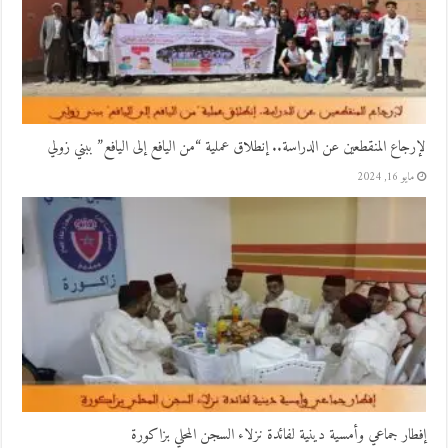
لإرجاع المنقطعين عن الدراسة.. إنطلاق عملية “من اليافع إلى اليافع” ببني زولي
مايو 16, 2024
إفطار جماعي وأمسية دينية لفائدة نزلاء السجن المحلي بزاكورة