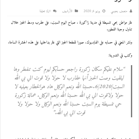
منصف بنعيسي
يونيو 6, 2020
اﻷرشيف
اترك تعليقا
عثر مواطن بحي تنسيطة في مدينة زاكورة ، صباح اليوم السبت، على عقرب وسط الخبز خلال
تناول وجبة الفطور.
ونشر المعني في حسابه على الفايسبوك، صورا لقطعة الخبز التي عثر بداخليها على هذه الحشرة السامة.
وكتب في التدوينة:
“سلام عليكم سكان زكورة راجعو حسابكم ليوم كنت تنفطر وها
ليلقيت وصت الخبز أنها عقارب لا حولا ولا قوت الي بي الله
السبت|2020|6.حسبنا الله ونعم الوكيل هاد هوالخطار بعينيه لا
حولا ولاقوت الي بي الله حسبنا الله ونعم الوكيل. عمالة زكورة
حي تنسيطة يوم السبت حسبنا الله ونعم الوكيل ولا حولا ولا
قوت الي بي الله.”