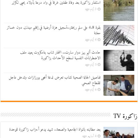
استنفار بزاكورة بعد وفاة طفلين غرقاً في واد درعة بأولاد يحيى لكراير
3 أيام ago
بقوة 4.8 على سلم ريختر..تسجيل هزة أرضية في إقليم ميدلت دون خسائر
معلنة
4 أيام ago
حادث أليم يهز دوار سارت.. انتحار شاب بتامكروت يعيد ملف
الاضطرابات النفسية لسطح الأحداث بزاكورة
5 أيام ago
تفاصيل الحالة الصحية لشاب تعرض لدغة أفعى بورزازات وتدخل عاجل
للقطاع الصحي
6 أيام ago
زاكورة TV
بعد مطالبته بالنواة الجامعية والصحة.. شهيد يدعو أحزاب زاكورة للوحدة
4 أسابيع ago