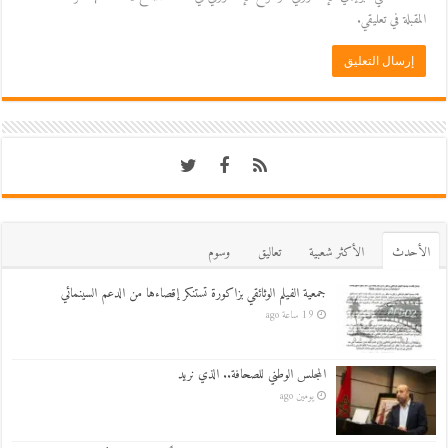
المقبلة في تعليقي.
اﻷحدث
اﻷكثر شعبية
تعاليق
وسوم
جمعية الفيلم الوثائقي بزاكورة تستنكر إقصاءها من الدعم السينمائي
19 ساعة ago
المجلس الوطني للصحافة.. الذي نريد
يومين ago