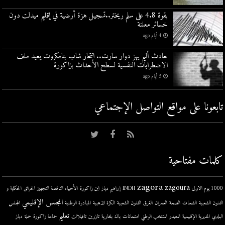
بقوة 4.8 على سلم ريختر..تسجيل هزة أرضية في إقليم ميدلت دون
خسائر معلنة
4 أيام ago
حادث أليم يهز دوار سارت.. انتحار شاب بتامكروت يعيد ملف
الاضطرابات النفسية لسطح الأحداث بزاكورة
5 أيام ago
تابعونا على مواقع التواصل اﻹجتماعي
كلمات مفتاحية
zagora
zagoura
1000 يوم الاولى
INDH
إبراهيم دياز
ابن زاكورة
الأحياء الناقصة التجهيز
الحرائق
الحكاية و
المجلس الإقليمي
الفنون الشعبية
الشحات
الصحة
العمران
الغرق
الفنون الشعبية
الكرة الذهبية
المبادرة الوطنية
المجلس
تعليم
البلدي
المديرية الإقليمية
المعيدر
المنتخب الوطني
امتحانات
باك
بلغارية
تازرين
تافيلالت
جماعة زاكورة
حملة
دباز