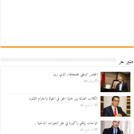
منبر حر
المجلس الوطني للصحافة.. الذي نريد
يومين ago
الكلاب الضالة بين حماية الحق في الحياة واحترام القانون
3 أسابيع ago
الواحات بإقليم زاكورة في ظل التغيرات المناخية .
4 أسابيع ago