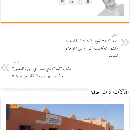
السابق
عميد كلية “العلوم والتقنيات” بالراشيدية
يكشف انعكاسات كورونا على الجامعة في
المغرب
اللاحق
مكتب “الماء” الذي تسبب في “ثورة العطش”
بزاكورة يثير استياء السكان من جديد !!
مقالات ذات صلة