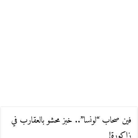
فين صحاب “لونسا”.. خبز محشو بالعقارب في
زاكورة!