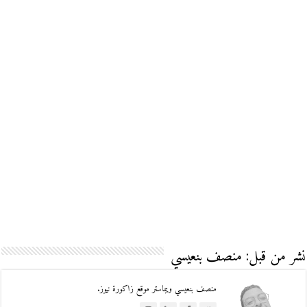
نشر من قبل: منصف بنعيسي
منصف بنعيسي ويبماستر موقع زاكورة نيوز.