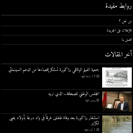
روابط مفيدة
من نحن ؟
للإعلان على الجريدة
اتصل بنا
أخر المقالات
جمعية الفيلم الوثائقي بزاكورة تستنكر إقصاءها من الدعم السينمائي
19 ساعة ago
المجلس الوطني للصحافة.. الذي نريد
يومين ago
استنفار بزاكورة بعد وفاة طفلين غرقاً في واد درعة بأولاد يحيى
لكراير
3 أيام ago