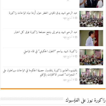
عبد الرحيم شهيد يدق ناقوس الخطر حول أزمة مياه الواحات بزاكورة
4 أسابيع ago
عبد الرحيم شهيد يدعو إلى وضع مصلحة زاكورة فوق كل اعتبار
4 أسابيع ago
زاكورة: شهيد يهاجم “التغول الحكومي” في لقاء تواصلي
4 أسابيع ago
بالفيديو..اتحاديو زاكورة ينتقدون حصيلة الحكومة في الواحات ويراهنون على
” المنجزات” لتصدر الانتخابات بالإقليم
4 أسابيع ago
زاكورة نيوز على الفايسبوك