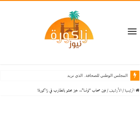
المجلس الوطني للصحافة.. الذي نريد
الرئيسية
/
اﻷرشيف
/
فين صحاب “لونسا”.. خبز محشو بالعقارب في زاكورة!