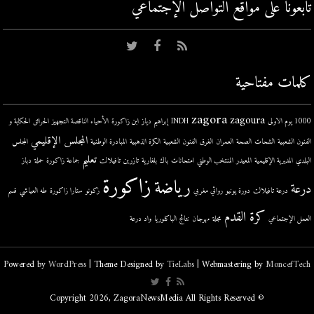
تابعونا على مواقع التواصل اﻹجتماعي
كلمات مفتاحية
zagora
zagoura
1000 يوم الاولى
INDH
إبراهيم دياز
ابن زاكورة
الأحياء الناقصة التجهيز
الحرائق
الحكاية و
المجلس الإقليمي
الفنون الشعبية
الشحات
الصحة
العمران
الغرق
الفنون الشعبية
الكرة الذهبية
المبادرة الوطنية
المجلس
تعليم
البلدي
المديرية الإقليمية
المعيدر
المنتخب الوطني
امتحانات
باك
بلغارية
تازرين
تافيلالت
جماعة زاكورة
حملة
دباز
زاكورة
رياضة
درعة
درعة تافيلالت
دورة يونيو
روائي مغربي
زكونو
ستارا زاكورة
طه العياشي
قسم
كرة القدم
العمل الإجتماعي
مجلة
مهرجان
نتائج الباكلوريا
واد درعة
Powered by
WordPress
| Theme Designed by
TieLabs
| Webmastering by
MoncefTech
© Copyright 2026, ZagoraNewsMedia All Rights Reserved