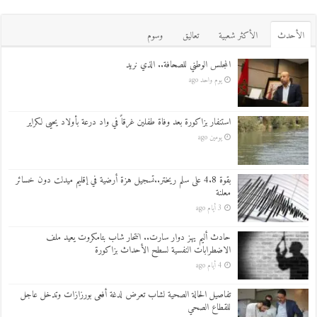
اﻷحدث
اﻷكثر شعبية
تعاليق
وسوم
المجلس الوطني للصحافة.. الذي نريد
يوم واحد ago
استنفار بزاكورة بعد وفاة طفلين غرقاً في واد درعة بأولاد يحيى لكراير
يومين ago
بقوة 4.8 على سلم ريختر..تسجيل هزة أرضية في إقليم ميدلت دون خسائر
معلنة
3 أيام ago
حادث أليم يهز دوار سارت.. انتحار شاب بتامكروت يعيد ملف
الاضطرابات النفسية لسطح الأحداث بزاكورة
4 أيام ago
تفاصيل الحالة الصحية لشاب تعرض لدغة أفعى بورزازات وتدخل عاجل
للقطاع الصحي