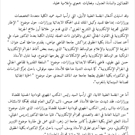
القضائيين والسادة العدول، وفعاليات جمعوي وإعلامية محلية.
وقد استهلت أشغال الجلسة العلمية الأولى، التي ترأسها السيد عميد الكلية متعددة التخصصات
بورزازات، بمداخلة للسيد وكيـل الملك لدى المحكمة الابتدائية بورزازات، حول موضوع: ” الإطار
القانوني للجريمة الإلكترونية في التشريع المغربي”، الذي قدم من خلالها أبرز ملامح الجريمة
الإلكترونية في القانون الجنائي المغربي والقوانين ذات الصلة. ليتناول الكلمة بعدما الدكتور ضياء علي
أحمد نعمان، أستاذ بكلية الحقوق بمراكش جامعة القاضي عياض، بتقديم مداخلة تحت عنوان: ”
الجريمة الإكترونية والإعلام عبرالوسائط الإلكترونية” الذي رصـد بعض أنماط الجرائم الإلكترونية
المرتكبة عبر الوسائط الإلكترونية وأهم الإشكالات التي يطرحها الموضوع. فيما تناول الأستاذ
حسن لميني علوي، قاضي بالمحكمة الابتدائية بورزازات، موضوع: ” السلطة التقديرية للقاضي الجنائي
في الجرائم الإلكترونيـة”. كما شهدت الندوة مداخلة للأستاذ سعيد موقوش، باحث بمركز الدراسات
في الدكتوراه بكلية الحقوق بطنجة جامعة عبد المالك السعدي حول موضوع: ” الحماية الجنائية
للصناعة السينمائية بالمغرب”.
أما عن الجلسة العلمية الثانية، التي ترأسها السيد رئيس المكتب الجهوي للودادية الحسنية للقضاة
بورزازات، فقد شهدت مداخلة للأستاذ محمد صبحى، نائب الوكيـل العـام للملك بمحكمة الاستئناف
بورزازات ونائب رئيس المكتب الجهوي للودادية الحسنية للقضاة بورزازات، الذي تناول موضوع:
” دور النيابـة العامة في الحد والتصدي للجرائم الإلكترونية”، تلتها مداخلة الدكتور إدريس الحياني،
أستاذ التعليم العالي بكلية الحقوق بأكادير جامعة ابن زهـر، الذي عمل على مقاربة موضوع التزويـر
الإلكتروني. ومن جهة أخرى تطرق الأستاذ يوسف أديـب، باحث بمركز الدكتوراه بكلية الحقوق
بأكادير، لموضوع: ” خصوصية القواعـد الإجرائية للجرائم المعلوماتية “.