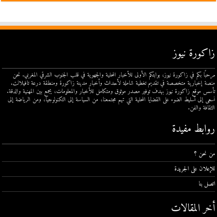
زاكورة نيوز
مرحبًا بكم في زاكورة نيوز، بوابتكم الأولى للأخبار المحلية والجهوية في قلب الجنوب الشرقي المغربي. نحن
منصة إخبارية متخصصة في تقديم تغطية شاملة لأحداث وأخبار مدينة زاكورة ومنطقة درعة تافيلالت.
تأسس موقع زاكورة نيوز بهدف توفير مصدر موثوق ومتكامل للأخبار والمعلومات، يجمع بين المهنية والدقة.
نسعى إلى تسليط الضوء على القضايا المحلية التي تهم مجتمعنا، من السياسة إلى التكنولوجيا، ومن الرياضة إلى
الثقافة والفن.
روابط مفيدة
من نحن ؟
للإعلان على الجريدة
اتصل بنا
أخر المقالات