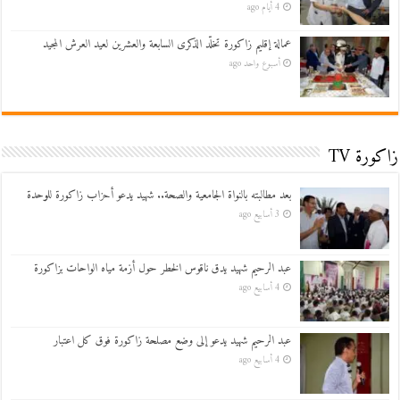
4 أيام ago
عمالة إقليم زاكورة تخلّد الذكرى السابعة والعشرين لعيد العرش المجيد
أسبوع واحد ago
زاكورة TV
بعد مطالبته بالنواة الجامعية والصحة.. شهيد يدعو أحزاب زاكورة للوحدة
3 أسابيع ago
عبد الرحيم شهيد يدق ناقوس الخطر حول أزمة مياه الواحات بزاكورة
4 أسابيع ago
عبد الرحيم شهيد يدعو إلى وضع مصلحة زاكورة فوق كل اعتبار
4 أسابيع ago