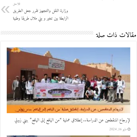
اللاحق
وزارة النقل والتجهيز تقرر جعل الطريق
الرابطة بين تنغير و بني ملال طريقا وطنية
مقالات ذات صلة
لإرجاع المنقطعين عن الدراسة.. إنطلاق عملية “من اليافع إلى اليافع” ببني زولي
مايو 16, 2024