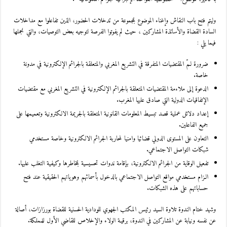
وليتم فتح باب النقاش وإغناء الموضوع بمجموعة من تدخلات الحضور، الذين تفاعلوا مع مداخلات
السادة القضاة والأساتذة المشاركين ، حيث لم يفوتوا الفرصة لتوجيه بعض التوصيات، والتي نجملها
فيما يلي :
ضرورة لـمّ المقتضيات المتفرقة في التشريع المغربي والمتعلقة بالجرائم الإلكترونية في مدونة
خاصة.
الدعوة إلى ملاءمة المقتضيات المتعلقة بالجرائم الإلكترونية في التشريع المغربي مع مقتضيات
الإتفاقيات الدولية التي صادق عليها المغرب.
إعداد دلائل عملية قصد تبسيط المعلومات القانونية المتعلقة بالجريمة الالكترونية وتعميمها على
جميع الفاعلين.
التعاون على المستوى الدولي قضائيا وامنيا لمحاربة الجرائم الالكترونية وخاصة مستخدمي
شبكات التواصل الاجتماعي.
تفعيل الوقاية من الجرائم الالكترونية، بإقامة ندوات تحسيسية بمخاطرها وكيفية التغلب عليها.
الـزام مستخدمي مواقع التواصل الاجتماعي بالدخول بأسمائهم وهوياتهم الحقيقية عند فتح
حساباتهم على هذه الشبكات.
وشهد ختام الندوة تلاوة السيد رئيس المكتب الجهوي للودادية الحسنية للقضاة بورزازات، أصالة
عن نفسه ونيابة عن المشاركين في الندوة، برقيـة الولاء والإخلاص للقاضي الأول للمملكة.