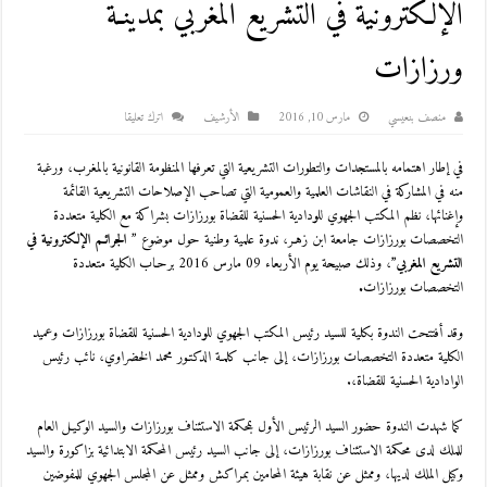
الإلكترونية في التشريع المغربي بمدينـة
ورزازات
منصف بنعيسي
مارس 10, 2016
اﻷرشيف
اترك تعليقا
في إطار اهتمامه بالمستجدات والتطورات التشريعية التي تعرفها المنظومة القانونية بالمغرب، ورغبة
منه في المشاركة في النقاشات العلمية والعمومية التي تصاحب الإصلاحات التشريعية القائمة
وإغنائها، نظم المكتب الجهوي للودادية الحسنية للقضاة بورزازات بشراكة مع الكلية متعددة
التخصصات بورزازات جامعة ابن زهـر، ندوة علمية وطنية حول موضوع ”
الجرائـم الإلكترونية في
التشريع المغربي”
، وذلك صبيحة يوم الأربعاء 09 مارس 2016 برحـاب الكلية متعددة
التخصصات بورزازات
.
وقد أفتتحت الندوة بكلية للسيد رئيس المكتب الجهوي للودادية الحسنية للقضاة بورزازات وعميد
الكلية متعددة التخصصات بورزازات، إلى جانب كلمـة الدكتـور محمد الخضراوي، نائب رئيس
الوادادية الحسنية للقضاة،.
كما شهدت الندوة حضور السيد الرئيس الأول بمحكمة الاستئناف بورزازات والسيد الوكيـل العام
للملك لدى محكمة الاستئناف بورزازات، إلى جانب السيد رئيس المحكمة الابتدائية بزاكورة والسيد
وكيل الملك لديها، وممثل عن نقابة هيئة المحامين بمراكش وممثل عن المجلس الجهوي للمفوضين