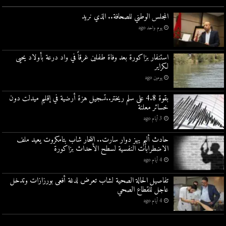
المجلس الوطني للصحافة.. الذي نريد
يوم واحد ago
استنفار بزاكورة بعد وفاة طفلين غرقاً في واد درعة بأولاد يحيى
لكراير
يومين ago
بقوة 4.8 على سلم ريختر..تسجيل هزة أرضية في إقليم ميدلت دون
خسائر معلنة
3 أيام ago
حادث أليم يهز دوار سارت.. انتحار شاب بتامكروت يعيد ملف
الاضطرابات النفسية لسطح الأحداث بزاكورة
4 أيام ago
تفاصيل الحالة الصحية لشاب تعرض لدغة أفعى بورزازات وتدخل
عاجل للقطاع الصحي
4 أيام ago