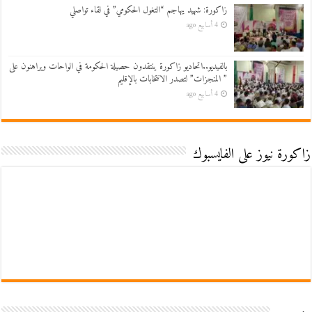
زاكورة: شهيد يهاجم “التغول الحكومي” في لقاء تواصلي
4 أسابيع ago
بالفيديو..اتحاديو زاكورة ينتقدون حصيلة الحكومة في الواحات ويراهنون على
” المنجزات” لتصدر الانتخابات بالإقليم
4 أسابيع ago
زاكورة نيوز على الفايسبوك