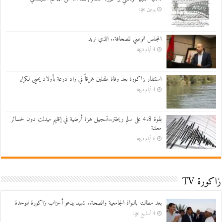
يومين ago
المجلس الوطني للصحافة.. الذي نريد
4 أيام ago
استنفار بزاكورة بعد وفاة طفلين غرقاً في واد درعة بأولاد يحيى لكراير
4 أيام ago
بقوة 4.8 على سلم ريختر..تسجيل هزة أرضية في إقليم ميدلت دون خسائر
معلنة
6 أيام ago
زاكورة TV
بعد مطالبته بالنواة الجامعية والصحة.. شهيد يدعو أحزاب زاكورة للوحدة
4 أسابيع ago