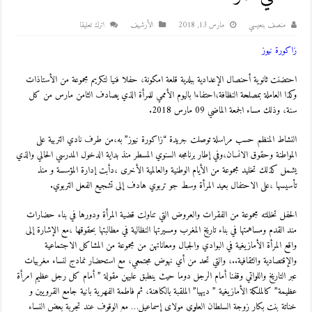
منصف بنعيسي
مارس 13, 2018
اﻷرشيف
اترك تعليقا
زاكورة نيوز
احتضنت ثانوية أحنصال الإعدادية ببلدية قلعة امكونة، حفلا فنيا لتكريم مجموعة من الأستاذات
وكذا العاملة بمصلحة النظافة،احتفاءا باليوم الأممي للمرأة الذي يصادف الثامن مارس من كل
سنة، وذلك مساء الجمعة الماضي 09 مارس 2018.
النشاط المنظم حسب مراسلة توصلت جريدة “زاكورة نيوز” به،من طرف نادي التربية على
المواطنة وحقوق الانسان،وفي إطار برنامجه السنوي المسطر منذ بداية الدخول المدرسي الحالي والذي
يشمل كذلك تخليد مجموعة من الأيام الوطنية والعالمية الأخرى ،دأبت إدارة المؤسسة و منذ
تأسيسها ،على الاحتفال بعيد المرأة وسط جو تربوي هادف إلى تشجيع الفعل التربوي.
الحفل تخللته مجموعة من الفقرات والعروض التي تناولت قضية المرأة ودورها في بناء حضارات
مند القدم ومساهمتها في بناء تاريخ المغرب ومسيرتها النظالية في مطالبتها بحقوقها ،مع الإشارة إلى
واقع المرأة الأمازيغية في البوادي والجبال ومعاناتهن من مجموعة من المشاكل الاجتماعية
والإقتصادية والثقافية..، والتي تحد من أي نهوض مجتمعي، مع استحضار نمادج لنساء مغربيات
عبر التاريخ واللواتي وقفنا أمام الرجل دوما حيث ينطبق عليهن مقولة ” أمام كل رجل عظيم امرأة
عظيمة” كالملكة الأمازيغية ” ديهيا” الملقبة بالكاهنة، ثم فاطمة الفهرية بانية جامع القرويين و
خناتة بنت بكار زوجة السلطان العلوي مولاى إسماعيل… مع الوقوف عند تجربة بعض النساء