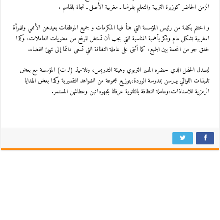
الزمن الحاضر كوزيرة التربية والتعليم بفرنسا ـ مغربية الأصل ـ نجاة بلقاسم .
و اختتم بكلمة من رئيس المؤسسة التي هنأ فيها المكرمات و جميع الموظفات بعيدهن الأممي وللمرأة
المغربية بشكل عام وذكر بأهمية المناسبة التي يجب أن تستغل للرفع من معنويات العاملات، وكذا
خلق جو من اللحمة بين الجميع، كما أثنى على عاملة النظافة التي تسعى دائما إلى تهيئ الفضاء.
ليسدل الحفل الذي حضره المدير التربوي وهيئة التدريس، وتلاميذ (اـ ت) المؤسسة مع بعض
تلميذات اللواتي يدرسن بمدرسة الوردة،بتوزيع مجموعة من الشواهد التقديرية وكذا بعض الهدايا
الرمزية للاستاذات،وعاملة النظافة بالثانوية عرفانا بمجهوداتهن وعطائهن المستمر.