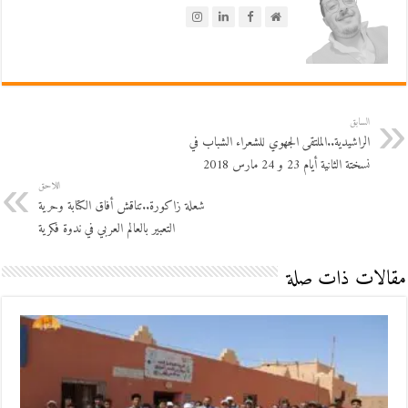
السابق
الراشيدية..الملتقى الجهوي للشعراء الشباب في
نسختة الثانية أيام 23 و 24 مارس 2018
اللاحق
شعلة زاكورة..تناقش أفاق الكتابة وحرية
التعبير بالعالم العربي في ندوة فكرية
مقالات ذات صلة