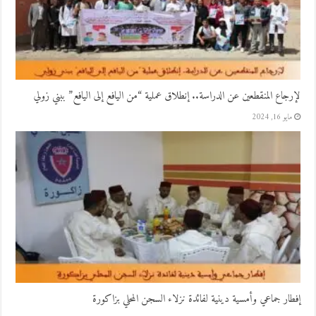
لإرجاع المنقطعين عن الدراسة.. إنطلاق عملية “من اليافع إلى اليافع” ببني زولي
مايو 16, 2024
إفطار جماعي وأمسية دينية لفائدة نزلاء السجن المحلي بزاكورة