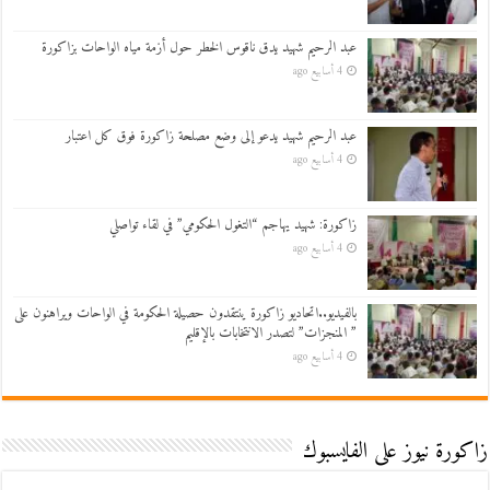
عبد الرحيم شهيد يدق ناقوس الخطر حول أزمة مياه الواحات بزاكورة
4 أسابيع ago
عبد الرحيم شهيد يدعو إلى وضع مصلحة زاكورة فوق كل اعتبار
4 أسابيع ago
زاكورة: شهيد يهاجم “التغول الحكومي” في لقاء تواصلي
4 أسابيع ago
بالفيديو..اتحاديو زاكورة ينتقدون حصيلة الحكومة في الواحات ويراهنون على
” المنجزات” لتصدر الانتخابات بالإقليم
4 أسابيع ago
زاكورة نيوز على الفايسبوك