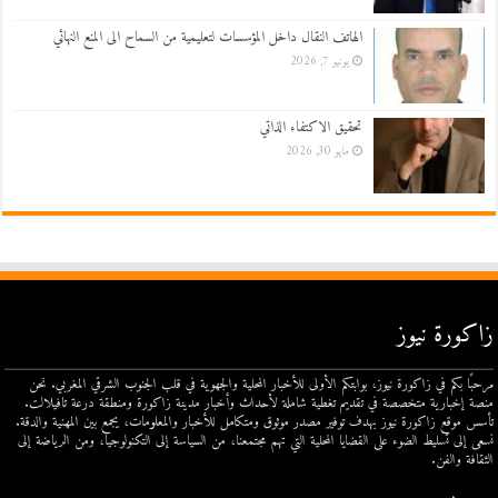
الهاتف النقال داخل المؤسسات لتعليمية من السماح الى المنع النهائي
يونيو 7, 2026
تحقيق الاكتفاء الذاتي
مايو 30, 2026
زاكورة نيوز
مرحبًا بكم في زاكورة نيوز، بوابتكم الأولى للأخبار المحلية والجهوية في قلب الجنوب الشرقي المغربي. نحن
منصة إخبارية متخصصة في تقديم تغطية شاملة لأحداث وأخبار مدينة زاكورة ومنطقة درعة تافيلالت.
تأسس موقع زاكورة نيوز بهدف توفير مصدر موثوق ومتكامل للأخبار والمعلومات، يجمع بين المهنية والدقة.
نسعى إلى تسليط الضوء على القضايا المحلية التي تهم مجتمعنا، من السياسة إلى التكنولوجيا، ومن الرياضة إلى
الثقافة والفن.