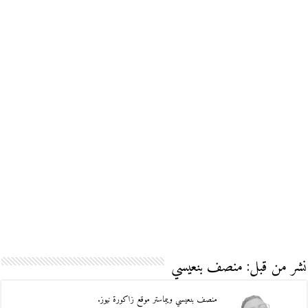
نشر من قبل: منصف بنعيسي
منصف بنعيسي ويبماستر موقع زاكورة نيوز.