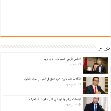
منبر حر
المجلس الوطني للصحافة.. الذي نريد
4 أيام ago
الكلاب الضالة بين حماية الحق في الحياة واحترام القانون
3 أسابيع ago
الواحات بإقليم زاكورة في ظل التغيرات المناخية .
4 أسابيع ago