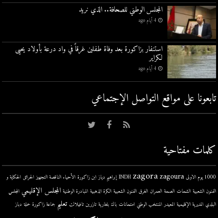
المجلس الوطني للصحافة.. الذي نريد
4 أيام ago
استنفار بزاكورة بعد وفاة طفلين غرقاً في واد درعة بأولاد يحيى
لكراير
4 أيام ago
تابعونا على مواقع التواصل اﻹجتماعي
كلمات مفتاحية
zagora
zagoura
1000 يوم الاولى
INDH
إبراهيم دياز
ابن زاكورة
الأحياء الناقصة التجهيز
الحرائق
الحكاية و
المجلس الإقليمي
الفنون الشعبية
الشحات
الصحة
العمران
الغرق
الفنون الشعبية
الكرة الذهبية
المبادرة الوطنية
المجلس
تعليم
البلدي
المديرية الإقليمية
المعيدر
المنتخب الوطني
امتحانات
باك
بلغارية
تازرين
تافيلالت
جماعة زاكورة
حملة
دباز