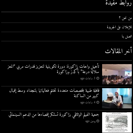
روابط مفيدة
من نحن ؟
للإعلان على الجريدة
اتصل بنا
أخر المقالات
تأهيل واحات زاكورة: دورة تكوينية لتعزيز قدرات مربي “المعز
سلالة درعة” بأكدز وزاكورة
3 ساعات ago
قافلة طبية بتخصصات متعددة تختتم فعالياتها بتنجداد وسط إقبال
كبير من الساكنة
4 ساعات ago
جمعية الفيلم الوثائقي بزاكورة تستنكر إقصاءها من الدعم السينمائي
يومين ago