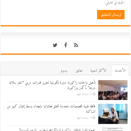
المقبلة في تعليقي.
اﻷحدث
اﻷكثر شعبية
تعاليق
وسوم
تأهيل واحات زاكورة: دورة تكوينية لتعزيز قدرات مربي “المعز سلالة
درعة” بأكدز وزاكورة
3 ساعات ago
قافلة طبية بتخصصات متعددة تختتم فعالياتها بتنجداد وسط إقبال كبير من
الساكنة
4 ساعات ago
جمعية الفيلم الوثائقي بزاكورة تستنكر إقصاءها من الدعم السينمائي