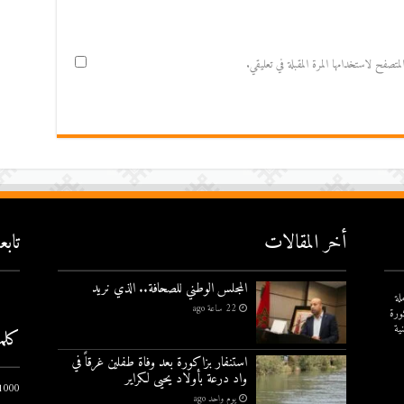
صفح لاستخدامها المرة المقبلة في تعليقي.
أخر المقالات
تاب
المجلس الوطني للصحافة.. الذي نريد
لة
22 ساعة ago
ورة
ية
كلم
استنفار بزاكورة بعد وفاة طفلين غرقاً في
واد درعة بأولاد يحيى لكراير
1000 يوم الاول
يوم واحد ago