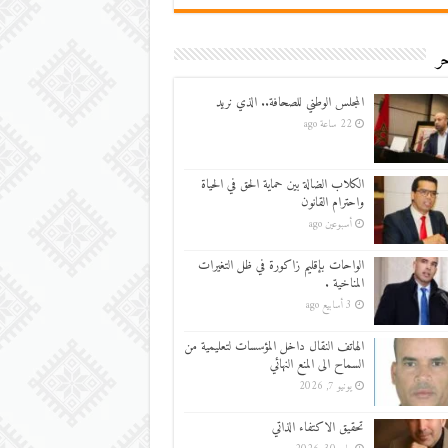
ر
المجلس الوطني للصحافة.. الذي نريد
22 ساعة ago
الكلاب الضالة بين حماية الحق في الحياة
واحترام القانون
أسبوعين ago
الواحات بإقليم زاكورة في ظل التغيرات
المناخية .
3 أسابيع ago
الهاتف النقال داخل المؤسسات لتعليمية من
السماح الى المنع النهائي
يونيو 7, 2026
تحقيق الاكتفاء الذاتي