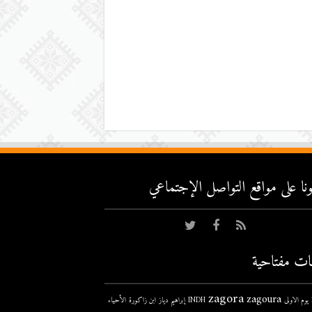
عونا على مواقع التواصل اﻹجتماعي
ات مفتاحية
zagora
zagoura
ى
INDH
إبراهيم دياز
ابن زاكورة
الأحياء