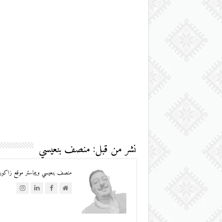
نشر من قبل: منصف بنعيسي
منصف بنعيسي ويبماستر موقع زاكورة