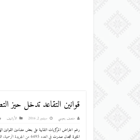
قوانين التقاعد تدخل حيز التط
منصف بنعيسي
سبتمبر 2, 2016
اﻷرشيف
رغم اعتراض المركزيات النقابية على بعض مضامين القوانين ال
المثيرة للجدل صدرت
في العدد 6495 من الجريدة الرسمية
، الصادرة بتار