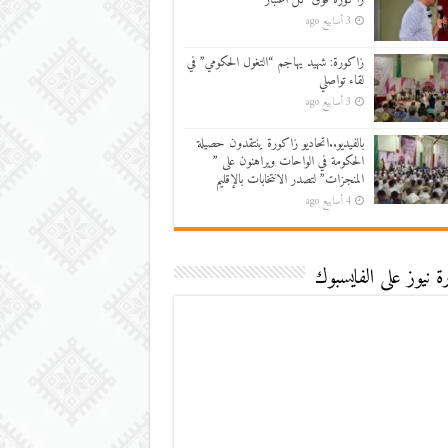
3 أسابيع ago
زاكورة: شهيد يهاجم “التغول الحكومي” في
لقاء تواصلي
3 أسابيع ago
بالفيديو..اتحاديو زاكورة ينتقدون حصيلة
الحكومة في الواحات ويراهنون على ”
المنجزات” لتصدر الانتخابات بالإقليم
4 أسابيع ago
 نيوز على الفايسبوك