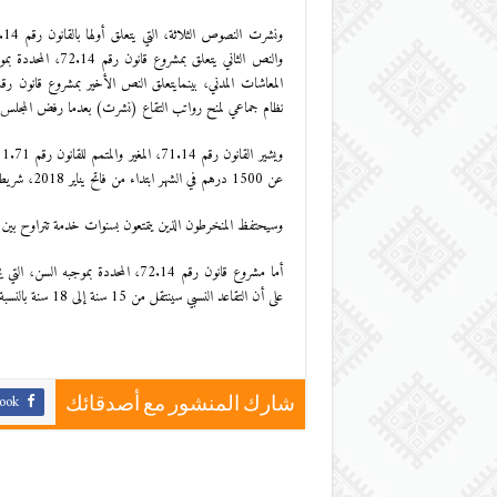
والنص الثاني يتعلق
نظام جماعي لمنح رواتب التقاع (نشرت) بعدما رفض المجلس الدستوري
عن 1500 درهم في الشهر ابتداء من فاتح يناير 2018، شريطة ان يتوفر المستفيد على 10 سنوات من الخدمة.
وسيحتفظ المنخرطون الذين يتمتعون بسنوات خدمة تتراوح بين 5 سنوات وأقل من 10 سنوات، بمبلغ 1000 درهم كحد أدنى للمعاش
أما مشروع قانون رقم 72.14، المحددة
على أن التقاعد النسبي سينتقل من 15 سنة إلى 18 سنة بالنسبة إلى النساء ومن 21 سنة إلى 24 سنة بالنسبة إلى الرجال.
ook
شارك المنشور مع أصدقائك