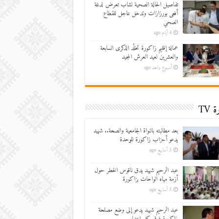
تفاصيل الحالة الصحية لشاب تعرض لدغة
أفعى بورزازات وتدخل عاجل للقطاع
الصحي
4 أيام ago
عمالة إقليم زاكورة تخلّد الذكرى السابعة
والعشرين لعيد العرش المجيد
أسبوع واحد ago
 TV
بعد مطالبته بالنواة الجامعية والصحة.. شهيد
يدعو أحزاب زاكورة للوحدة
3 أسابيع ago
عبد الرحيم شهيد يدق ناقوس الخطر حول
أزمة مياه الواحات بزاكورة
3 أسابيع ago
عبد الرحيم شهيد يدعو إلى وضع مصلحة
زاكورة فوق كل اعتبار