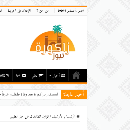
من نحن ؟
للإعلان على الجريدة
ات
الخميس , أغسطس 6 2026
أخبار
تعليم
صحة
ثقافة
أخبار عاجلة
استنفار بزاكورة بعد وفاة طفلين غرقاً ف
الرئيسية
/
اﻷرشيف
/
قوانين التقاعد تدخل حيز التطبيق