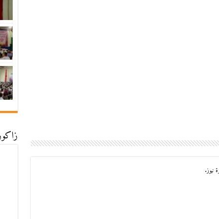
زاكورة
 نيوز.