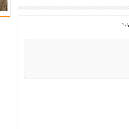
ا بـ
*