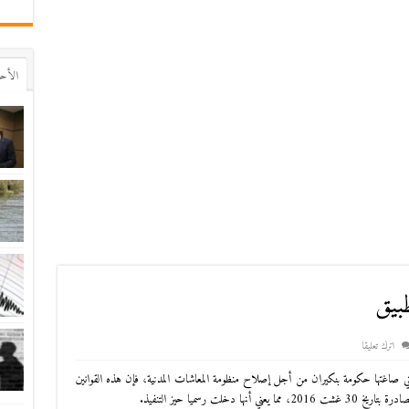
اﻷح
بيق
اترك تعليقا
تي صاغتها حكومة بنكيران من أجل إصلاح منظومة المعاشات المدنية، فإن هذه القوانين
يخ 30 غشت 2016، مما يعني أنها دخلت رسميا حيز التنفيذ.