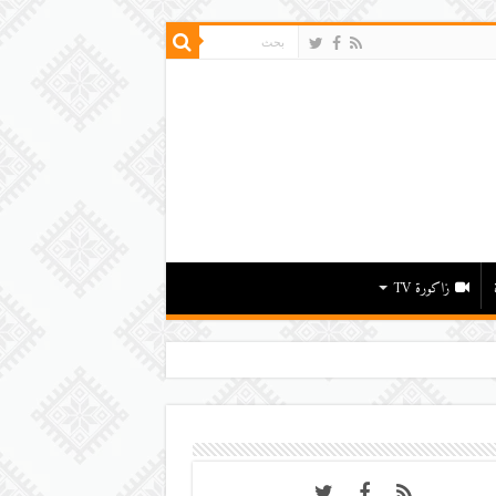
زاكورة TV