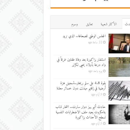
دث
اﻷكثر شعبية
تعاليق
وسوم
المجلس الوطني للصحافة.. الذي نريد
22 ساعة ago
استنفار بزاكورة بعد وفاة طفلين غرقاً في
واد درعة بأولاد يحيى لكراير
يوم واحد ago
بقوة 4.8 على سلم ريختر..تسجيل هزة
أرضية في إقليم ميدلت دون خسائر معلنة
3 أيام ago
حادث أليم يهز دوار سارت.. انتحار شاب
بتامكروت يعيد ملف الاضطرابات النفسية
لسطح الأحداث بزاكورة
3 أيام ago