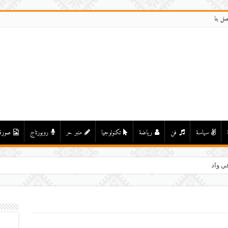
صل بنا
سياسة
فن
رياضة
تكنولوجيا
منبر حر
روبورتاج
صورة
ي واد درعة بأولاد يحيى لكراير