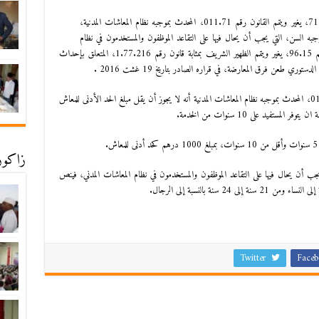
ونشرت النصوص الثلاثة، التي يتعلق أولها بالقانون رقم 71.14، يغير ويتمم القانون رقم 011.71، المحدث بموجبه نظام المعاشات المدنية،
 بمشروع قانون رقم 72.14، المحددة بموجبه السن، التي يجب أن يحال فيها على التقاعد الموظفون والمستخدمون في نظام
المعاشات المدني، بينمايتعلق النص الأخير بمشروع قانون رقم 96.15، يغير ويتمم الظهير الشريف بمثابة قانون رقم 1.77.216، المتعلق بإحداث
 طعن فرق المعارضة، في قراره الصادر بتاريخ 19 غشت 2016 .
ويشير القانون رقم 71.14، المغير والمتمم للقانون رقم 011.71، المحدث بموجبه نظام المعاشات المدنية أنه لا يجوز أن يقل مبلغ الحد الأدنى للمعاش
.
زاكورة
 بموجبه السن، التي يجب أن يحال فيها على التقاعد الموظفون والمستخدمون في نظام المعاشات المدني، فينص
Twitter
Faceb