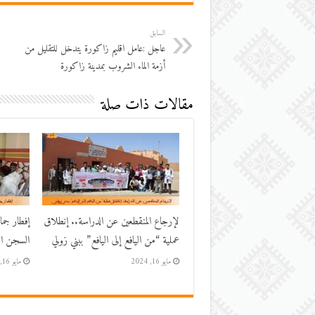
السابق
عاجل :عامل اقليم زاكورة يتدخل للتقليل من
أزمة الماء الشروب بمدينة زاكورة
مقالات ذات صلة
لإرجاع المنقطعين عن الدراسة.. إنطلاق
إفطار جم
عملية “من اليافع إلى اليافع” ببني زولي
السجن الم
مايو 16, 2024
مايو 16, 2024