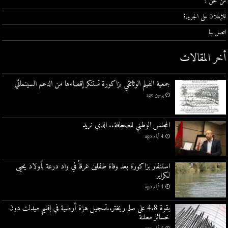
من نحن ؟
للإعلان على الجريدة
اتصل بنا
أخر المقالات
جمعية الفيلم الوثائقي بزاكورة تستنكر إقصاءها من الدعم السينمائي
يومين ago
المجلس الوطني للصحافة.. الذي نريد
4 أيام ago
استنفار بزاكورة بعد وفاة طفلين غرقاً في واد درعة بأولاد يحيى
لكراير
4 أيام ago
بقوة 4.8 على سلم ريختر..تسجيل هزة أرضية في إقليم ميدلت دون
خسائر معلنة