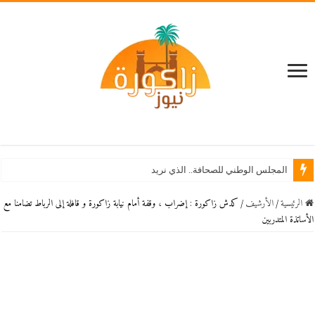
المجلس الوطني للصحافة.. الذي نريد
الرئيسية
/
اﻷرشيف
/
كدش زاكورة : إضراب ، وقفة أمام نيابة زاكورة و قافلة إلى الرباط تضامنا مع
الأساتذة المتدربين