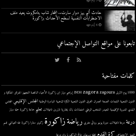
5 أيام ago
حادث أليم يهز دوار سارت.. انتحار شاب بتامكروت يعيد ملف
الاضطرابات النفسية لسطح الأحداث بزاكورة
6 أيام ago
تابعونا على مواقع التواصل اﻹجتماعي
كلمات مفتاحية
zagora
zagoura
1000 يوم الاولى
INDH
إبراهيم دياز
ابن زاكورة
الأحياء الناقصة التجهيز
الحرائق
الحكاية و
المجلس الإقليمي
الفنون الشعبية
الشحات
الصحة
العمران
الغرق
الفنون الشعبية
الكرة الذهبية
المبادرة الوطنية
المجلس
تعليم
البلدي
المديرية الإقليمية
المعيدر
المنتخب الوطني
امتحانات
باك
بلغارية
تازرين
تافيلالت
جماعة زاكورة
حملة
دباز
زاكورة
رياضة
درعة
درعة تافيلالت
دورة يونيو
روائي مغربي
زكونو
ستارا زاكورة
طه العياشي
قسم
كرة القدم
العمل الإجتماعي
مجلة
مهرجان
نتائج الباكلوريا
واد درعة