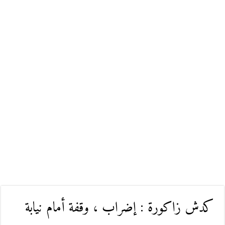
كدش زاكورة : إضراب ، وقفة أمام نيابة