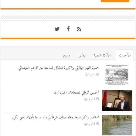
اﻷحدث
اﻷكثر شعبية
تعاليق
وسوم
جمعية الفيلم الوثائقي بزاكورة تستنكر إقصاءها من الدعم السينمائي
يومين ago
المجلس الوطني للصحافة.. الذي نريد
4 أيام ago
استنفار بزاكورة بعد وفاة طفلين غرقاً في واد درعة بأولاد يحيى لكراير
4 أيام ago