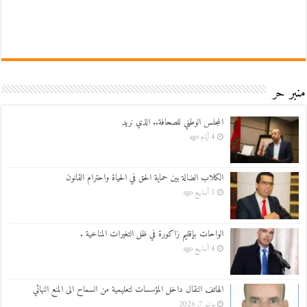
منبر حر
المجلس الوطني للصحافة.. الذي نريد
4 أيام ago
الكلاب الضالة بين حماية الحق في الحياة واحترام القانون
3 أسابيع ago
الواحات بإقليم زاكورة في ظل التغيرات المناخية .
4 أسابيع ago
الهاتف النقال داخل المؤسسات لتعليمية من السماح الى المنع النهائي
يونيو 7, 2026