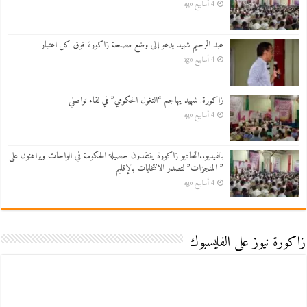
4 أسابيع ago
عبد الرحيم شهيد يدعو إلى وضع مصلحة زاكورة فوق كل اعتبار
4 أسابيع ago
زاكورة: شهيد يهاجم “التغول الحكومي” في لقاء تواصلي
4 أسابيع ago
بالفيديو..اتحاديو زاكورة ينتقدون حصيلة الحكومة في الواحات ويراهنون على
” المنجزات” لتصدر الانتخابات بالإقليم
4 أسابيع ago
زاكورة نيوز على الفايسبوك