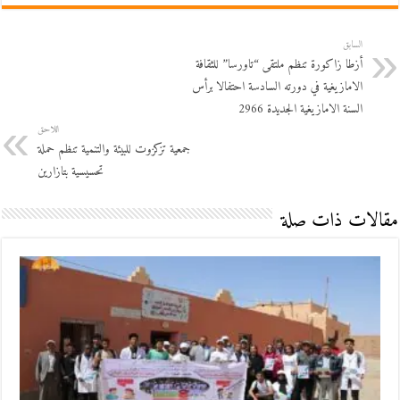
السابق
أزطا زاكورة تنظم ملتقى “تاورسا” للثقافة
الامازيغية في دورته السادسة احتفالا برأس
السنة الامازيغية الجديدة 2966
اللاحق
جمعية تزكزوت للبيئة والتنمية تنظم حملة
تحسيسية بتازارين
مقالات ذات صلة