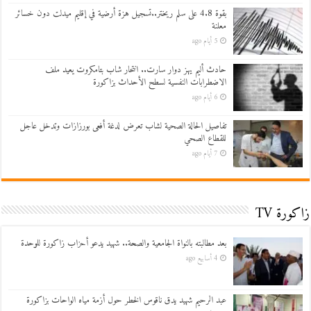
بقوة 4.8 على سلم ريختر..تسجيل هزة أرضية في إقليم ميدلت دون خسائر
معلنة
5 أيام ago
حادث أليم يهز دوار سارت.. انتحار شاب بتامكروت يعيد ملف
الاضطرابات النفسية لسطح الأحداث بزاكورة
6 أيام ago
تفاصيل الحالة الصحية لشاب تعرض لدغة أفعى بورزازات وتدخل عاجل
للقطاع الصحي
7 أيام ago
زاكورة TV
بعد مطالبته بالنواة الجامعية والصحة.. شهيد يدعو أحزاب زاكورة للوحدة
4 أسابيع ago
عبد الرحيم شهيد يدق ناقوس الخطر حول أزمة مياه الواحات بزاكورة