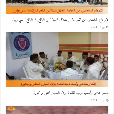
لإرجاع المنقطعين عن الدراسة.. إنطلاق عملية “من اليافع إلى اليافع” ببني زولي
مايو 16, 2024
إفطار جماعي وأمسية دينية لفائدة نزلاء السجن المحلي بزاكورة
مايو 16, 2024