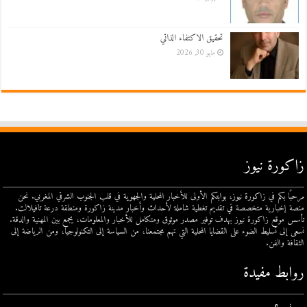
تحقيق الاكتفاء الذاتي
مايو 30, 2026
زاكورة نيوز
مرحبًا بكم في زاكورة نيوز، بوابتكم الأولى للأخبار المحلية والجهوية في قلب الجنوب الشرقي المغربي. نحن
منصة إخبارية متخصصة في تقديم تغطية شاملة لأحداث وأخبار مدينة زاكورة ومنطقة درعة تافيلالت.
تأسس موقع زاكورة نيوز بهدف توفير مصدر موثوق ومتكامل للأخبار والمعلومات، يجمع بين المهنية والدقة.
نسعى إلى تسليط الضوء على القضايا المحلية التي تهم مجتمعنا، من السياسة إلى التكنولوجيا، ومن الرياضة إلى
الثقافة والفن.
روابط مفيدة