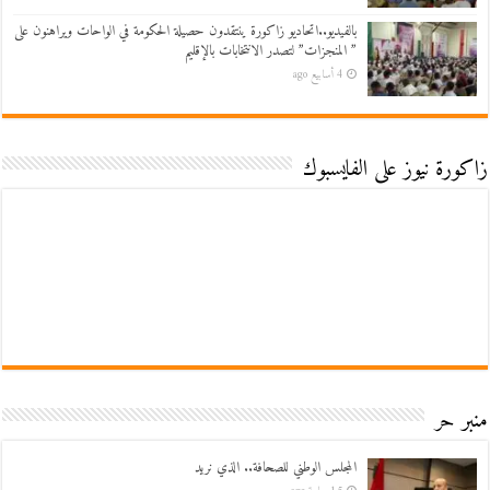
بالفيديو..اتحاديو زاكورة ينتقدون حصيلة الحكومة في الواحات ويراهنون على
” المنجزات” لتصدر الانتخابات بالإقليم
4 أسابيع ago
زاكورة نيوز على الفايسبوك
منبر حر
المجلس الوطني للصحافة.. الذي نريد