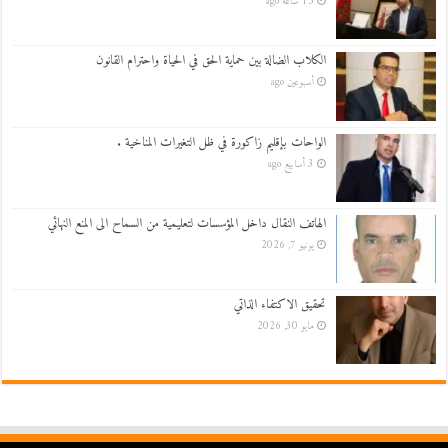
15 ساعة ago
الكلاب الضالة بين حماية الحق في الحياة واحترام القانون
أسبوعين ago
الواحات بإقليم زاكورة في ظل التغيرات المناخية .
3 أسابيع ago
الهاتف النقال داخل المؤسسات لتعليمية من السماح الى المنع النهائي
يونيو 7, 2026
تحقيق الاكتفاء الذاتي
مايو 30, 2026