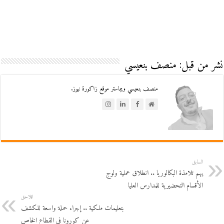
نشر من قبل: منصف بنعيسي
منصف بنعيسي ويبماستر موقع زاكورة نيوز.
السابق
يهم تلامذة البكالوريا .. انطلاق عملية ولوج
الأقسام التحضيرية للمدارس العليا
اللاحق
بتعليمات ملكية .. إجراء حملة واسعة للكشف
عن كورونا في القطاع الخاص