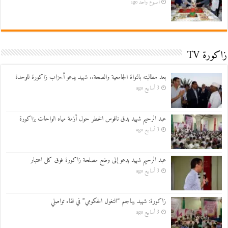
أسبوع واحد ago
زاكورة TV
بعد مطالبته بالنواة الجامعية والصحة.. شهيد يدعو أحزاب زاكورة للوحدة
3 أسابيع ago
عبد الرحيم شهيد يدق ناقوس الخطر حول أزمة مياه الواحات بزاكورة
3 أسابيع ago
عبد الرحيم شهيد يدعو إلى وضع مصلحة زاكورة فوق كل اعتبار
3 أسابيع ago
زاكورة: شهيد يهاجم “التغول الحكومي” في لقاء تواصلي
3 أسابيع ago