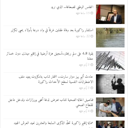
المجلس الوطني للصحافة.. الذي نريد
15 ساعة ago
استنفار بزاكورة بعد وفاة طفلين غرقاً في واد درعة بأولاد يحيى لكراير
22 ساعة ago
بقوة 4.8 على سلم ريختر..تسجيل هزة أرضية في إقليم ميدلت دون خسائر
معلنة
3 أيام ago
حادث أليم يهز دوار سارت.. انتحار شاب بتامكروت يعيد ملف
الاضطرابات النفسية لسطح الأحداث بزاكورة
3 أيام ago
تفاصيل الحالة الصحية لشاب تعرض لدغة أفعى بورزازات وتدخل عاجل
للقطاع الصحي
4 أيام ago
عمالة إقليم زاكورة تخلّد الذكرى السابعة والعشرين لعيد العرش المجيد