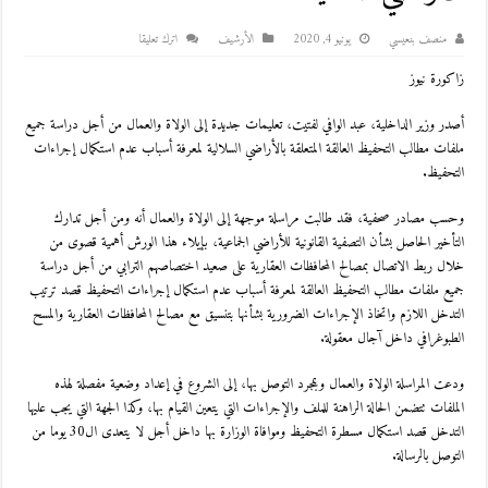
منصف بنعيسي
يونيو 4, 2020
اﻷرشيف
اترك تعليقا
زاكورة نيوز
أصدر وزیر الداخلية، عبد الوافي لفتيت، تعليمات جديدة إلى الولاة والعمال من أجل دراسة جميع
ملفات مطالب التحفيظ العالقة المتعلقة بالأراضي السلالية لمعرفة أسباب عدم استكمال إجراءات
التحفيظ.
وحسب مصادر صحفية، فقد طالبت مراسلة موجهة إلى الولاة والعمال أنه ومن أجل تدارك
التأخير الحاصل بشأن التصفية القانونية للأراضي الجماعية، بإيلاء هذا الورش أهمية قصوى من
خلال ربط الاتصال بمصالح المحافظات العقارية على صعيد اختصاصهم الترابي من أجل دراسة
جميع ملفات مطالب التحفيظ العالقة لمعرفة أسباب عدم استكمال إجراءات التحفيظ قصد ترتيب
التدخل اللازم واتخاذ الإجراءات الضرورية بشأنها بتنسيق مع مصالح المحافظات العقارية والمسح
الطبوغرافي داخل آجال معقولة.
ودعت المراسلة الولاة والعمال وبمجرد التوصل بها، إلى الشروع في إعداد وضعية مفصلة لهذه
الملفات تتضمن الحالة الراهنة للملف والإجراءات التي يتعين القيام بها، وكذا الجهة التي يجب عليها
التدخل قصد استكمال مسطرة التحفيظ وموافاة الوزارة بها داخل أجل لا يتعدى ال30 يوما من
التوصل بالرسالة.