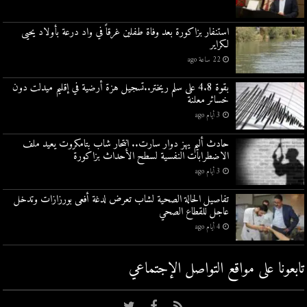
استنفار بزاكورة بعد وفاة طفلين غرقاً في واد درعة بأولاد يحيى
لكراير
22 ساعة ago
بقوة 4.8 على سلم ريختر..تسجيل هزة أرضية في إقليم ميدلت دون
خسائر معلنة
3 أيام ago
حادث أليم يهز دوار سارت.. انتحار شاب بتامكروت يعيد ملف
الاضطرابات النفسية لسطح الأحداث بزاكورة
3 أيام ago
تفاصيل الحالة الصحية لشاب تعرض لدغة أفعى بورزازات وتدخل
عاجل للقطاع الصحي
4 أيام ago
تابعونا على مواقع التواصل اﻹجتماعي