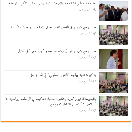
بعد مطالبته بالنواة الجامعية والصحة.. شهيد يدعو أحزاب زاكورة للوحدة
4 أسابيع ago
عبد الرحيم شهيد يدق ناقوس الخطر حول أزمة مياه الواحات بزاكورة
4 أسابيع ago
عبد الرحيم شهيد يدعو إلى وضع مصلحة زاكورة فوق كل اعتبار
4 أسابيع ago
زاكورة: شهيد يهاجم “التغول الحكومي” في لقاء تواصلي
4 أسابيع ago
بالفيديو..اتحاديو زاكورة ينتقدون حصيلة الحكومة في الواحات ويراهنون على
” المنجزات” لتصدر الانتخابات بالإقليم
4 أسابيع ago