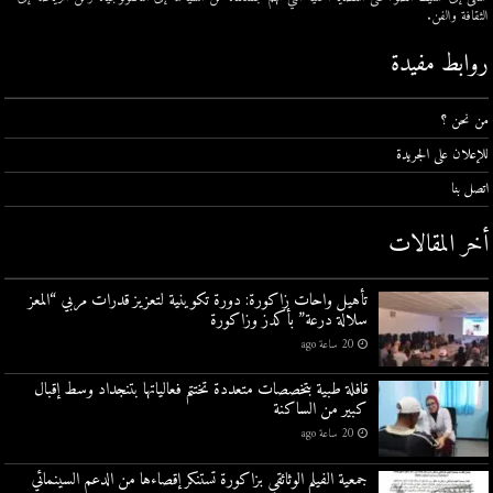
الثقافة والفن.
روابط مفيدة
من نحن ؟
للإعلان على الجريدة
اتصل بنا
أخر المقالات
تأهيل واحات زاكورة: دورة تكوينية لتعزيز قدرات مربي “المعز
سلالة درعة” بأكدز وزاكورة
20 ساعة ago
قافلة طبية بتخصصات متعددة تختتم فعالياتها بتنجداد وسط إقبال
كبير من الساكنة
20 ساعة ago
جمعية الفيلم الوثائقي بزاكورة تستنكر إقصاءها من الدعم السينمائي