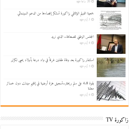
20 ساعة ago
جمعية الفيلم الوثائقي بزاكورة تستنكر إقصاءها من الدعم السينمائي
3 أيام ago
المجلس الوطني للصحافة.. الذي نريد
4 أيام ago
استنفار بزاكورة بعد وفاة طفلين غرقاً في واد درعة بأولاد يحيى لكراير
5 أيام ago
بقوة 4.8 على سلم ريختر..تسجيل هزة أرضية في إقليم ميدلت دون خسائر
معلنة
6 أيام ago
زاكورة TV