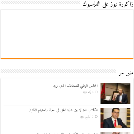
زاكورة نيوز على الفايسبوك
منبر حر
المجلس الوطني للصحافة.. الذي نريد
4 أيام ago
الكلاب الضالة بين حماية الحق في الحياة واحترام القانون
3 أسابيع ago