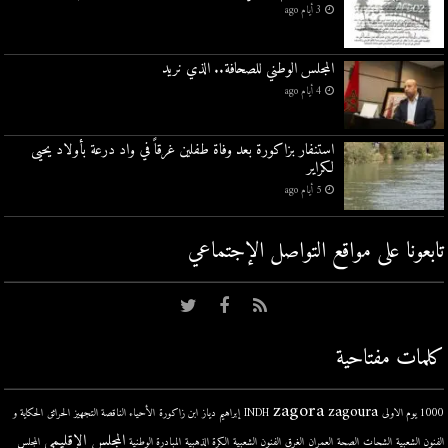
3 أيام ago
المجلس الوطني للصحافة.. الذي نريد
4 أيام ago
استنفار بزاكورة بعد وفاة طفلين غرقاً في واد درعة بأولاد يحيى
لكراير
5 أيام ago
تابعونا على مواقع التواصل اﻹجتماعي
كلمات مفتاحية
zagora
zagoura
1000 يوم الاولى
INDH
إبراهيم دياز
ابن زاكورة
الأحياء الناقصة التجهيز
الحرائق
الحكاية و
المجلس الإقليمي
الفنون الشعبية
الشحات
الصحة
العمران
الغرق
الفنون الشعبية
الكرة الذهبية
المبادرة الوطنية
المجلس