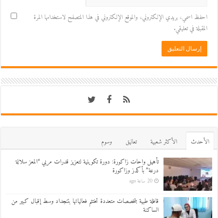
احفظ اسمي، بريدي الإلكتروني، والموقع الإلكتروني في هذا المتصفح لاستخدامها المرة
المقبلة في تعليقي.
اﻷحدث
اﻷكثر شعبية
تعاليق
وسوم
تأهيل واحات زاكورة: دورة تكوينية لتعزيز قدرات مربي “المعز سلالة
درعة” بأكدز وزاكورة
20 ساعة ago
قافلة طبية بتخصصات متعددة تختتم فعالياتها بتنجداد وسط إقبال كبير من
الساكنة