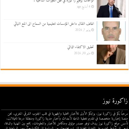
الواحات بإقليم زاكورة في ظل التغيرات المناخية .
4 أسابيع ago
الهاتف النقال داخل المؤسسات لتعليمية من السماح الى المنع النهائي
يونيو 7, 2026
تحقيق الاكتفاء الذاتي
مايو 30, 2026
زاكورة نيوز
مرحبًا بكم في زاكورة نيوز، بوابتكم الأولى للأخبار المحلية والجهوية في قلب الجنوب الشرقي المغربي. نحن
منصة إخبارية متخصصة في تقديم تغطية شاملة لأحداث وأخبار مدينة زاكورة ومنطقة درعة تافيلالت.
تأسس موقع زاكورة نيوز بهدف توفير مصدر موثوق ومتكامل للأخبار والمعلومات، يجمع بين المهنية والدقة.
نسعى إلى تسليط الضوء على القضايا المحلية التي تهم مجتمعنا، من السياسة إلى التكنولوجيا، ومن الرياضة إلى