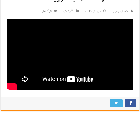
منصف بنعيسي
مايو 8, 2017
اﻷرشيف
اترك تعليقا