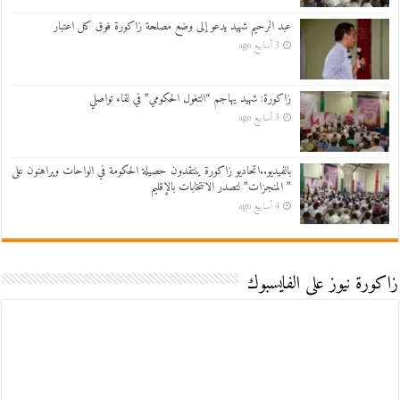
عبد الرحيم شهيد يدعو إلى وضع مصلحة زاكورة فوق كل اعتبار
3 أسابيع ago
زاكورة: شهيد يهاجم “التغول الحكومي” في لقاء تواصلي
3 أسابيع ago
بالفيديو..اتحاديو زاكورة ينتقدون حصيلة الحكومة في الواحات ويراهنون على
” المنجزات” لتصدر الانتخابات بالإقليم
4 أسابيع ago
زاكورة نيوز على الفايسبوك