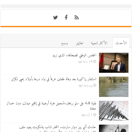
اﻷحدث
اﻷكثر شعبية
تعاليق
وسوم
المجلس الوطني للصحافة.. الذي نريد
18 ساعة ago
استنفار بزاكورة بعد وفاة طفلين غرقاً في واد درعة بأولاد يحيى لكراير
يوم واحد ago
بقوة 4.8 على سلم ريختر..تسجيل هزة أرضية في إقليم ميدلت دون خسائر
معلنة
3 أيام ago
حادث أليم يهز دوار سارت.. انتحار شاب بتامكروت يعيد ملف