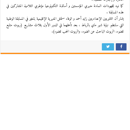
كما نوه بمجهودات السادة مديري المؤسستين و أساتذة التكنولوجيا مؤطري التلاميذ المشاركين في
هذه المسابقة .
يشار أن الثانويتين الإعداديتين زايد أحمد و الوفاء ستمثل المديرية الإقليمية بتنغير في المسابقة الوطنية
التي ستنظم نهاية شهر ماي بالرباط ، بعد تأهلهما في الدور الأول بثلاث مشاريع (ربوت متتبع
للضوء، الربوت الباحث عن الضوء، والربوت المحب للضوء).