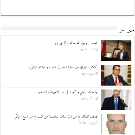
منبر حر
المجلس الوطني للصحافة.. الذي نريد
18 ساعة ago
الكلاب الضالة بين حماية الحق في الحياة واحترام القانون
أسبوعين ago
الواحات بإقليم زاكورة في ظل التغيرات المناخية .
3 أسابيع ago
الهاتف النقال داخل المؤسسات لتعليمية من السماح الى المنع النهائي
يونيو 7, 2026