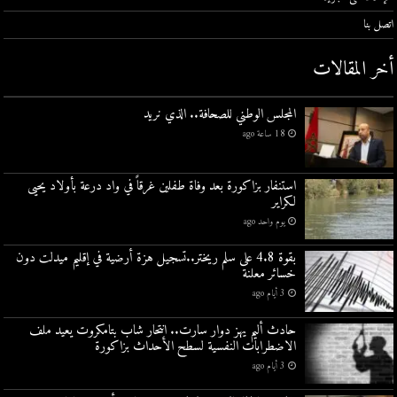
اتصل بنا
أخر المقالات
المجلس الوطني للصحافة.. الذي نريد
18 ساعة ago
استنفار بزاكورة بعد وفاة طفلين غرقاً في واد درعة بأولاد يحيى
لكراير
يوم واحد ago
بقوة 4.8 على سلم ريختر..تسجيل هزة أرضية في إقليم ميدلت دون
خسائر معلنة
3 أيام ago
حادث أليم يهز دوار سارت.. انتحار شاب بتامكروت يعيد ملف
الاضطرابات النفسية لسطح الأحداث بزاكورة
3 أيام ago