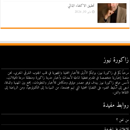
تحقيق الاكتفاء الذاتي
مايو 30, 2026
زاكورة نيوز
مرحبًا بكم في زاكورة نيوز، بوابتكم الأولى للأخبار المحلية والجهوية في قلب الجنوب الشرقي المغربي. نحن
منصة إخبارية متخصصة في تقديم تغطية شاملة لأحداث وأخبار مدينة زاكورة ومنطقة درعة تافيلالت.
تأسس موقع زاكورة نيوز بهدف توفير مصدر موثوق ومتكامل للأخبار والمعلومات، يجمع بين المهنية والدقة.
نسعى إلى تسليط الضوء على القضايا المحلية التي تهم مجتمعنا، من السياسة إلى التكنولوجيا، ومن الرياضة إلى
الثقافة والفن.
روابط مفيدة
من نحن ؟
للإعلان على الجريدة