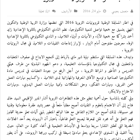
منصف بنعيسي
مايو 24, 2016
اﻷرشيف
اترك تعليقا
في اطار المسابقة الوطنية للروبوتيات التربوية 2016 التي تنظمها وزارة التربية الوطنية والتكوين
المهني بتنسيق مع جمعية تواصل لتنمية التكنولوجيا، نظم النادي التكنولوجي بالثانوية الإعدادية زايد
أحمد بشراكة مع جمعية الآباء و الأمهات و أولياء التلاميذ، و النادي التكنولوجي بالثانوية الإعدادية
الوفا
ء معرضين مفتوحين أمام الزوار ، لإبراز إنتاجات التلميذات و التلاميذ في مجال الربوتيات
التربوية .
وتهدف هذه المسابقة التي ستنظم نهاية شهر ماي بالرباط إلى تشجيع الابداع في صفوف المتعلمات
والمتعلمين في مجال التكنولوجيا بالمؤسسات التعليمية، و دعم الجهود المبذولة من طرف هيئتي
التدريس و التأطير و المراقة التربوية ، من أجل الرفع من جودة التعلمات في تدريس مادة
التكنولوجيا الصناعية و توسيع الآفاق المعرفية والمهاراتية لدى التلاميذ ، وإكسابهم مهارات العمل
ضمن الفريق، ومهارات التفكير، وحل المشكلات وتنمية مهارات العمل اليدوي، ،ومهارات
الاختراع والابتكار.
وفي كلمته بالمناسبة حول أهمية تنظيم مثل هذه التظاهرات التربوية أشار المدير الإقليمي السيد خالد
فتاح إلى أن الاهتمام بالعلوم و التقنيات أصبح مطلباً ملحاً في عصر يشهد طفرة معلوماتية وتقنية
غير مسبوقة، لذلك أصبح من اللازم التفاعل مع هذا الواقع المتطور بتبني آليات تعلم حديثة تتجاوز
فهم التعلم على أنه مجرد نقل للمعرفة ليصبح التعلم تفاعلياً، باعتبار أن الروبوت يعد أحد المجالات
الحديثة التي تحقق انتشارا سريعا وواسعا في الأوساط التعليمية في أنحاء كثيرة من العالم، حيث
يبدأ التلميذ في المستوى الإعدادي بتعلم مبادئ بسيطة في تركيب وبرمجة الروبوت، على أن يطور
أفكاره و إنجازاته مستقبلا،