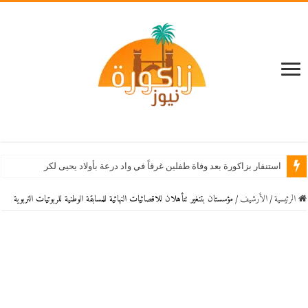
استنفار بزاكورة بعد وفاة طفلين غرقاً في واد درعة بأولاد يحيى لكراير
الرئيسية
/
اﻷرشيف
/
مؤسستان بتنغير تتأهلان للاقصائيات النهائية للمسابقة الوطنية للربوتيات التربوية