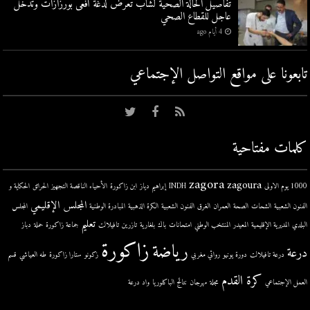
تفاصيل الحالة الصحية لشاب تعرض لدغة أفعى بورزازات وتدخل
عاجل للقطاع الصحي
4 أيام ago
تابعونا على مواقع التواصل اﻹجتماعي
كلمات مفتاحية
zagora
zagoura
1000 يوم الاولى
INDH
إبراهيم دياز
ابن زاكورة
الأحياء الناقصة التجهيز
الحرائق
الحكاية و
المجلس الإقليمي
الفنون الشعبية
الشحات
الصحة
العمران
الغرق
الفنون الشعبية
الكرة الذهبية
المبادرة الوطنية
المجلس
تعليم
البلدي
المديرية الإقليمية
المعيدر
المنتخب الوطني
امتحانات
باك
بلغارية
تازرين
تافيلالت
جماعة زاكورة
حملة
دباز
زاكورة
رياضة
درعة
درعة تافيلالت
دورة يونيو
روائي مغربي
زكونو
ستارا زاكورة
طه العياشي
قسم
كرة القدم
العمل الإجتماعي
مجلة
مهرجان
نتائج الباكلوريا
واد درعة