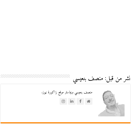
نشر من قبل: منصف بنعيسي
منصف بنعيسي ويبماستر موقع زاكورة نيوز.