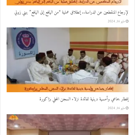
لإرجاع المنقطعين عن الدراسة.. إنطلاق عملية “من اليافع إلى اليافع” ببني زولي
مايو 16, 2024
إفطار جماعي وأمسية دينية لفائدة نزلاء السجن المحلي بزاكورة
مايو 16, 2024