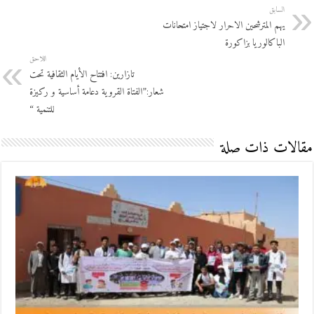
السابق
يهم المترشحين الاحرار لاجتياز امتحانات
الباكالوريا بزاكورة
اللاحق
تازارين: افتتاح الأيام الثقافية تحت
شعار:”الفتاة القروية دعامة أساسية و ركيزة
للتنمية “
مقالات ذات صلة