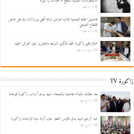
الاضطرابات النفسية لسطح الأحداث بزاكورة
3 أيام ago
تفاصيل الحالة الصحية لشاب تعرض لدغة أفعى بورزازات وتدخل عاجل
للقطاع الصحي
4 أيام ago
عمالة إقليم زاكورة تخلّد الذكرى السابعة والعشرين لعيد العرش المجيد
أسبوع واحد ago
زاكورة TV
بعد مطالبته بالنواة الجامعية والصحة.. شهيد يدعو أحزاب زاكورة للوحدة
3 أسابيع ago
عبد الرحيم شهيد يدق ناقوس الخطر حول أزمة مياه الواحات بزاكورة
3 أسابيع ago