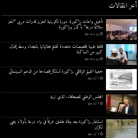
أخر المقالات
تأهيل واحات زاكورة: دورة تكوينية لتعزيز قدرات مربي “المعز
سلالة درعة” بأكدز وزاكورة
يوم واحد ago
قافلة طبية بتخصصات متعددة تختتم فعالياتها بتنجداد وسط إقبال
كبير من الساكنة
يوم واحد ago
جمعية الفيلم الوثائقي بزاكورة تستنكر إقصاءها من الدعم السينمائي
3 أيام ago
المجلس الوطني للصحافة.. الذي نريد
5 أيام ago
استنفار بزاكورة بعد وفاة طفلين غرقاً في واد درعة بأولاد يحيى
لكراير
5 أيام ago