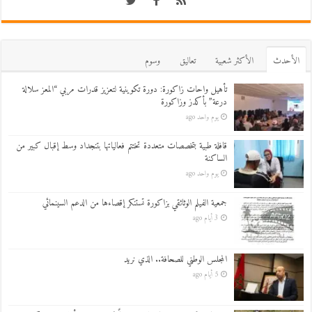
اﻷحدث
اﻷكثر شعبية
تعاليق
وسوم
تأهيل واحات زاكورة: دورة تكوينية لتعزيز قدرات مربي “المعز سلالة
درعة” بأكدز وزاكورة
يوم واحد ago
قافلة طبية بتخصصات متعددة تختتم فعالياتها بتنجداد وسط إقبال كبير من
الساكنة
يوم واحد ago
جمعية الفيلم الوثائقي بزاكورة تستنكر إقصاءها من الدعم السينمائي
3 أيام ago
المجلس الوطني للصحافة.. الذي نريد
5 أيام ago