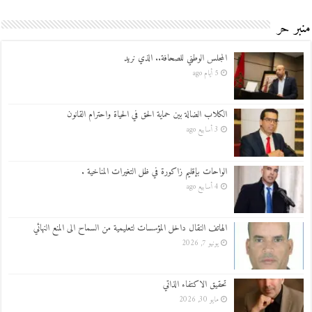
منبر حر
المجلس الوطني للصحافة.. الذي نريد
5 أيام ago
الكلاب الضالة بين حماية الحق في الحياة واحترام القانون
3 أسابيع ago
الواحات بإقليم زاكورة في ظل التغيرات المناخية .
4 أسابيع ago
الهاتف النقال داخل المؤسسات لتعليمية من السماح الى المنع النهائي
يونيو 7, 2026
تحقيق الاكتفاء الذاتي
مايو 30, 2026