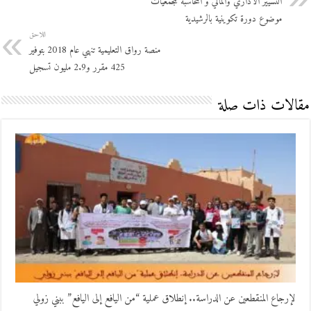
التسيير الاداري والمالي و المحاسبة للجمعيات
موضوع دورة تكوينية بالرشيدية
اللاحق
منصة رواق التعليمية تنهي عام 2018 بتوفير
425 مقرر و2.9 مليون تسجيل
مقالات ذات صلة
لإرجاع المنقطعين عن الدراسة.. إنطلاق عملية “من اليافع إلى اليافع” ببني زولي