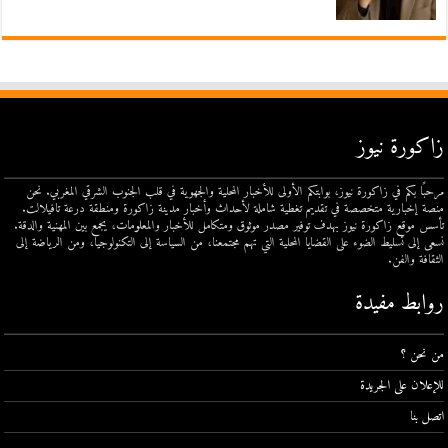
زاكورة نيوز
مرحبًا بكم في زاكورة نيوز، بوابتكم الأولى للأخبار المحلية والجهوية في قلب الجنوب الشرقي المغربي. نحن
منصة إخبارية متخصصة في تقديم تغطية شاملة لأحداث وأخبار مدينة زاكورة ومنطقة درعة تافيلالت.
تأسس موقع زاكورة نيوز بهدف توفير مصدر موثوق ومتكامل للأخبار والمعلومات، يجمع بين المهنية والدقة.
نسعى إلى تسليط الضوء على القضايا المحلية التي تهم مجتمعنا، من السياسة إلى التكنولوجيا، ومن الرياضة إلى
الثقافة والفن.
روابط مفيدة
من نحن ؟
للإعلان على الجريدة
اتصل بنا