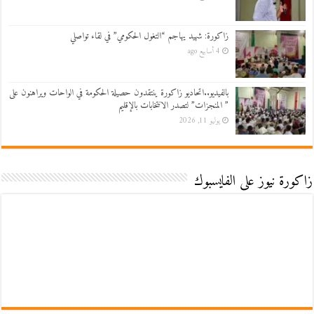
زاكورة: شهيد يهاجم “التغول الحكومي” في لقاء تواصلي
4 أسابيع ago
بالفيديو..اتحاديو زاكورة ينتقدون حصيلة الحكومة في الواحات ويراهنون على
” المنجزات” لتصدر الانتخابات بالإقليم
يوليو 11, 2026
زاكورة نيوز على الفايسبوك