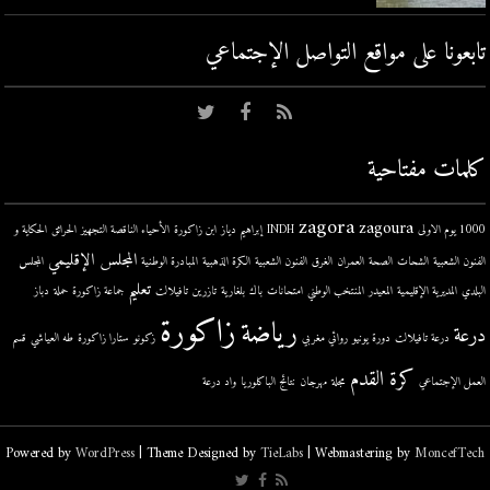
تابعونا على مواقع التواصل اﻹجتماعي
كلمات مفتاحية
zagora
zagoura
1000 يوم الاولى
INDH
إبراهيم دياز
ابن زاكورة
الأحياء الناقصة التجهيز
الحرائق
الحكاية و
المجلس الإقليمي
الفنون الشعبية
الشحات
الصحة
العمران
الغرق
الفنون الشعبية
الكرة الذهبية
المبادرة الوطنية
المجلس
تعليم
البلدي
المديرية الإقليمية
المعيدر
المنتخب الوطني
امتحانات
باك
بلغارية
تازرين
تافيلالت
جماعة زاكورة
حملة
دباز
زاكورة
رياضة
درعة
درعة تافيلالت
دورة يونيو
روائي مغربي
زكونو
ستارا زاكورة
طه العياشي
قسم
كرة القدم
العمل الإجتماعي
مجلة
مهرجان
نتائج الباكلوريا
واد درعة
Powered by
WordPress
| Theme Designed by
TieLabs
| Webmastering by
MoncefTech