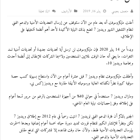
منصف بنعيسي
يناير 16, 2019
اﻷرشيف
اترك تعليقا
أعلنت مايكروسوفت أنه بعد عام من الآن ستتوقف عن إرسال التحديثات الأمنية والدعم الفني
لنظام التشغيل الشهير ويندوز 7 لتضع بذلك النهاية الأكيدة لأحد أهم أنظمة تشغيلها على
الإطلاق.
وبدءاً من 14 يناير 2020 فإن مايكروسوفت لن ترسل أية تحديثات جديدة أو تحديثات أمنية لسد
الثغرات، ما يعني أنه حان الوقت لملايين المستخدمين ولاسيما الشركات للإنتقال إلى أنظمة أحدث
وبخاصة ويندوز 10.
وأطلقت مايكروسوفت نظام ويندوز 7 قبل عشرة أعوام من الآن واستطاع بسهولة كسب حصة
سوقية كبيرة نظراً لكفائته العالية ورسومياته الأنيقة مقارنة مع ويندوز إكس بي.
ومازال ويندوز 7 مستخدماً في حوالي 40% من أجهزة المستخدمين بالرغم من مرور تسعة أعوام
على إطلاقه وفق إحصائيات نهاية العام الماضي.
الجدير بالذكر أن فترة الدعم الفني لويندوز 7 انتهت رسمياً في عام 2012 مع إطلاق ويندوز 7
لكن ونظراً للإنتشار الكبير للنظام قررت تمديد دورة حياته خمسة أعوام إضافية وبعدها استمرت
بإرسال التحديثات الأمنية فقط، والآن حان وقت تقاعده إلا للشركات التي تدفع مقابل
التحديثات الأمنية والدعم الفني.