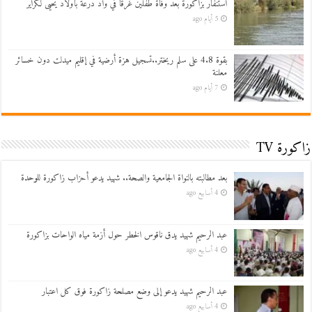
استنفار بزاكورة بعد وفاة طفلين غرقاً في واد درعة بأولاد يحيى لكراير
5 أيام ago
بقوة 4.8 على سلم ريختر..تسجيل هزة أرضية في إقليم ميدلت دون خسائر
معلنة
7 أيام ago
زاكورة TV
بعد مطالبته بالنواة الجامعية والصحة.. شهيد يدعو أحزاب زاكورة للوحدة
4 أسابيع ago
عبد الرحيم شهيد يدق ناقوس الخطر حول أزمة مياه الواحات بزاكورة
4 أسابيع ago
عبد الرحيم شهيد يدعو إلى وضع مصلحة زاكورة فوق كل اعتبار
4 أسابيع ago