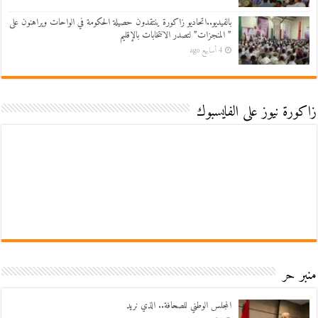
بالفيديو..اتحاديو زاكورة ينتقدون حصيلة الحكومة في الواحات ويراهنون على
” المنجزات” لتصدر الانتخابات بالإقليم
4 أسابيع ago
زاكورة نيوز على الفايسبوك
منبر حر
المجلس الوطني للصحافة.. الذي نريد