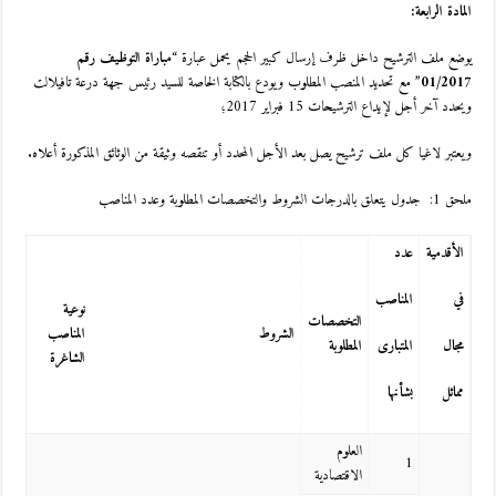
المادة الرابعة:
يوضع ملف الترشيح داخل ظرف إرسال كبير الحجم يحمل عبارة “
مباراة التوظيف رقم
01/2017
” مع تحديد المنصب المطلوب ويودع بالكتابة الخاصة للسيد رئيس جهة درعة تافيلالت
ويحدد آخر أجل لإيداع الترشيحات 15 فبراير 2017؛
ويعتبر لاغيا كل ملف ترشيح يصل بعد الأجل المحدد أو تنقصه وثيقة من الوثائق المذكورة أعلاه.
ملحق 1: جدول يتعلق بالدرجات الشروط والتخصصات المطلوبة وعدد المناصب
الأقدمية
عدد
في
المناصب
نوعية
التخصصات
الشروط
المناصب
مجال
المتبارى
المطلوبة
الشاغرة
مماثل
بشأنها
العلوم
1
الاقتصادية