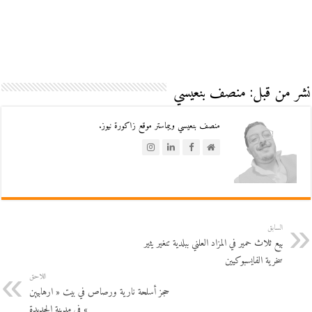
نشر من قبل: منصف بنعيسي
منصف بنعيسي ويبماستر موقع زاكورة نيوز.
السابق
بيع ثلاث حمير في المزاد العلني ببلدية تنغير يثير
سخرية الفايسبوكيين
اللاحق
حجز أسلحة نارية ورصاص في بيت « ارهابيين
» في مدينة الجديدة