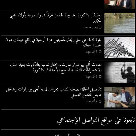
استنفار بزاكورة بعد وفاة طفلين غرقاً في واد درعة بأولاد يحيى
لكراير
يوم واحد ago
بقوة 4.8 على سلم ريختر..تسجيل هزة أرضية في إقليم ميدلت دون
خسائر معلنة
3 أيام ago
حادث أليم يهز دوار سارت.. انتحار شاب بتامكروت يعيد ملف
الاضطرابات النفسية لسطح الأحداث بزاكورة
3 أيام ago
تفاصيل الحالة الصحية لشاب تعرض لدغة أفعى بورزازات وتدخل
عاجل للقطاع الصحي
4 أيام ago
تابعونا على مواقع التواصل اﻹجتماعي