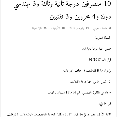
10 متصرفين درجة ثانية وثالثة و3 مهندسي
دولة و4 محررين و3 تقنيين
منصف بنعيسي
يناير 26, 2017
اﻷرشيف
اترك تعليقا
المملكة المغربية
مجلس جهة درعة تافيلالت
قرار رقم 02/2017
بإجراء مباراة للتوظيف في مختلف الدرجات
إن رئيس مجلس جهة درعة تافيلالت؛
– بناء على القانون التنظيمي رقم 14-111 المتعلق بالجهات ….
يقرر ما يلي:
المادة الأولى:
تنظم بتاريخ 26 فبراير 2017 بالكلية المتعددة التخصصات بالرشيديةمباراة للتوظيف