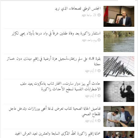
المجلس الوطني للصحافة.. الذي نريد
21 ساعة ago
استنفار بزاكورة بعد وفاة طفلين غرقاً في واد درعة بأولاد يحيى لكراير
يوم واحد ago
بقوة 4.8 على سلم ريختر..تسجيل هزة أرضية في إقليم ميدلت دون خسائر
معلنة
3 أيام ago
حادث أليم يهز دوار سارت.. انتحار شاب بتامكروت يعيد ملف
الاضطرابات النفسية لسطح الأحداث بزاكورة
3 أيام ago
تفاصيل الحالة الصحية لشاب تعرض لدغة أفعى بورزازات وتدخل عاجل
للقطاع الصحي
4 أيام ago
عمالة إقليم زاكورة تخلّد الذكرى السابعة والعشرين لعيد العرش المجيد