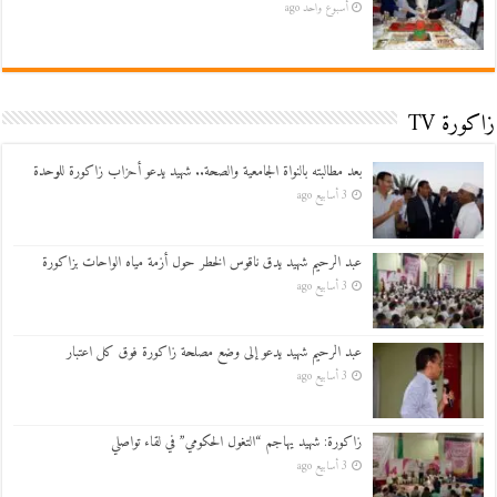
أسبوع واحد ago
زاكورة TV
بعد مطالبته بالنواة الجامعية والصحة.. شهيد يدعو أحزاب زاكورة للوحدة
3 أسابيع ago
عبد الرحيم شهيد يدق ناقوس الخطر حول أزمة مياه الواحات بزاكورة
3 أسابيع ago
عبد الرحيم شهيد يدعو إلى وضع مصلحة زاكورة فوق كل اعتبار
3 أسابيع ago
زاكورة: شهيد يهاجم “التغول الحكومي” في لقاء تواصلي
3 أسابيع ago