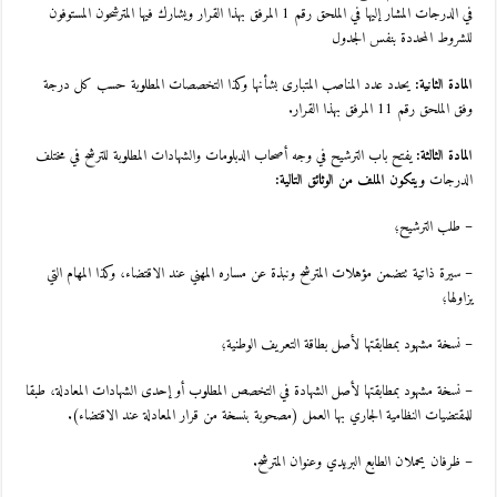
في الدرجات المشار إليها في الملحق رقم 1 المرفق بهذا القرار ويشارك فيها المترشحون المستوفون
للشروط المحددة بنفس الجدول
المادة الثانية:
يحدد عدد المناصب المتبارى بشأنها وكذا التخصصات المطلوبة حسب كل درجة
وفق الملحق رقم 11 المرفق بهذا القرار.
المادة الثالثة:
يفتح باب الترشيح في وجه أصحاب الدبلومات والشهادات المطلوبة للترشح في مختلف
الدرجات
ويتكون الملف من الوثائق التالية:
– طلب الترشيح؛
– سيرة ذاتية تتضمن مؤهلات المترشح ونبذة عن مساره المهني عند الاقتضاء، وكذا المهام التي
يزاولها؛
– نسخة مشهود بمطابقتها لأصل بطاقة التعريف الوطنية؛
– نسخة مشهود بمطابقتها لأصل الشهادة في التخصص المطلوب أو إحدى الشهادات المعادلة، طبقا
للمقتضيات النظامية الجاري بها العمل (مصحوبة بنسخة من قرار المعادلة عند الاقتضاء).
– ظرفان يحملان الطابع البريدي وعنوان المترشح.