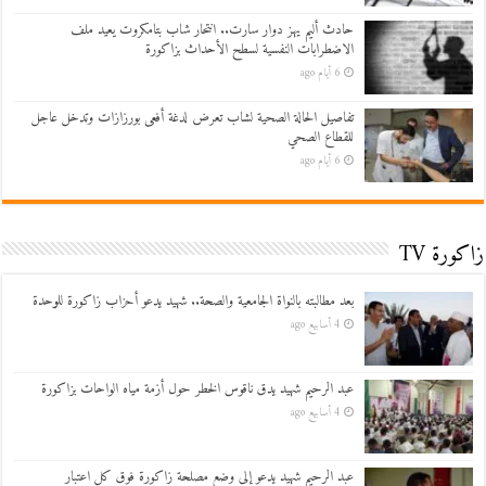
حادث أليم يهز دوار سارت.. انتحار شاب بتامكروت يعيد ملف
الاضطرابات النفسية لسطح الأحداث بزاكورة
6 أيام ago
تفاصيل الحالة الصحية لشاب تعرض لدغة أفعى بورزازات وتدخل عاجل
للقطاع الصحي
6 أيام ago
زاكورة TV
بعد مطالبته بالنواة الجامعية والصحة.. شهيد يدعو أحزاب زاكورة للوحدة
4 أسابيع ago
عبد الرحيم شهيد يدق ناقوس الخطر حول أزمة مياه الواحات بزاكورة
4 أسابيع ago
عبد الرحيم شهيد يدعو إلى وضع مصلحة زاكورة فوق كل اعتبار