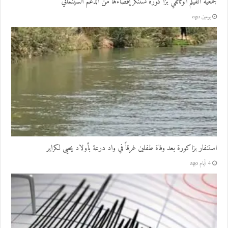
جمعية الفيلم الوثائقي بزاكورة تستنكر إقصاءها من الدعم السينمائي
يومين ago
استنفار بزاكورة بعد وفاة طفلين غرقاً في واد درعة بأولاد يحيى لكراير
4 أيام ago