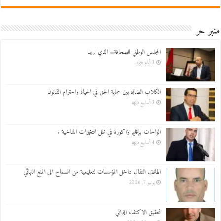
منبر حر
المجلس الوطني للصحافة.. الذي نريد
3 أيام ago
الكلاب الضالة بين حماية الحق في الحياة واحترام القانون
3 أسابيع ago
الواحات بإقليم زاكورة في ظل التغيرات المناخية .
4 أسابيع ago
الهاتف النقال داخل المؤسسات لتعليمية من السماح الى المنع النهائي
يونيو 7, 2026
تحقيق الاكتفاء الذاتي