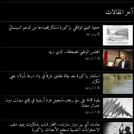
أخر المقالات
جمعية الفيلم الوثائقي بزاكورة تستنكر إقصاءها من الدعم السينمائي
يومين ago
المجلس الوطني للصحافة.. الذي نريد
3 أيام ago
استنفار بزاكورة بعد وفاة طفلين غرقاً في واد درعة بأولاد يحيى
لكراير
4 أيام ago
بقوة 4.8 على سلم ريختر..تسجيل هزة أرضية في إقليم ميدلت دون
خسائر معلنة
5 أيام ago
حادث أليم يهز دوار سارت.. انتحار شاب بتامكروت يعيد ملف
الاضطرابات النفسية لسطح الأحداث بزاكورة