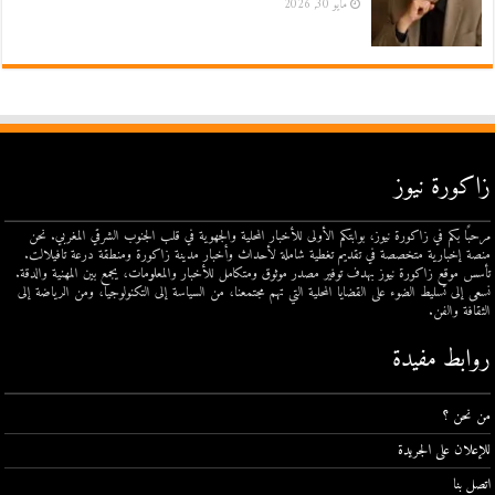
مايو 30, 2026
زاكورة نيوز
مرحبًا بكم في زاكورة نيوز، بوابتكم الأولى للأخبار المحلية والجهوية في قلب الجنوب الشرقي المغربي. نحن
منصة إخبارية متخصصة في تقديم تغطية شاملة لأحداث وأخبار مدينة زاكورة ومنطقة درعة تافيلالت.
تأسس موقع زاكورة نيوز بهدف توفير مصدر موثوق ومتكامل للأخبار والمعلومات، يجمع بين المهنية والدقة.
نسعى إلى تسليط الضوء على القضايا المحلية التي تهم مجتمعنا، من السياسة إلى التكنولوجيا، ومن الرياضة إلى
الثقافة والفن.
روابط مفيدة
من نحن ؟
للإعلان على الجريدة
اتصل بنا