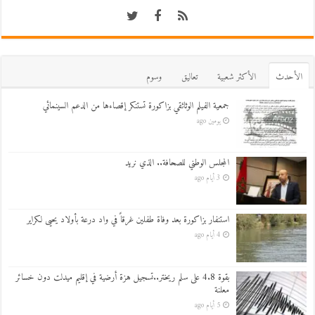
اﻷحدث
اﻷكثر شعبية
تعاليق
وسوم
جمعية الفيلم الوثائقي بزاكورة تستنكر إقصاءها من الدعم السينمائي
يومين ago
المجلس الوطني للصحافة.. الذي نريد
3 أيام ago
استنفار بزاكورة بعد وفاة طفلين غرقاً في واد درعة بأولاد يحيى لكراير
4 أيام ago
بقوة 4.8 على سلم ريختر..تسجيل هزة أرضية في إقليم ميدلت دون خسائر
معلنة
5 أيام ago