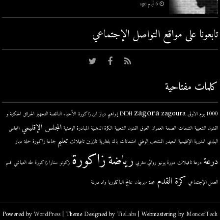
6 أيام ago
تابعونا على مواقع التواصل اﻹجتماعي
كلمات مفتاحية
zagora
zagoura
1000 يوم الاولى
INDH
إبراهيم دياز
ابن زاكورة
الأحياء الناقصة التجهيز
الحرائق
الحكاية و
المجلس الإقليمي
الفنون الشعبية
الشحات
الصحة
العمران
الغرق
الفنون الشعبية
الكرة الذهبية
المبادرة الوطنية
المجلس
تعليم
البلدي
المديرية الإقليمية
المعيدر
المنتخب الوطني
امتحانات
باك
بلغارية
تازرين
تافيلالت
جماعة زاكورة
حملة
دباز
زاكورة
رياضة
درعة
درعة تافيلالت
دورة يونيو
روائي مغربي
زكونو
ستارا زاكورة
طه العياشي
قسم
كرة القدم
العمل الإجتماعي
مجلة
مهرجان
نتائج الباكلوريا
واد درعة
Powered by
WordPress
| Theme Designed by
TieLabs
| Webmastering by
MoncefTech