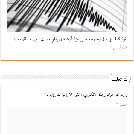
بقوة 4.8 على سلم ريختر..تسجيل هزة أرضية في إقليم ميدلت دون خسائر معلنة
5 أيام ago
اترك تعليقاً
لن يتم نشر عنوان بريدك الإلكتروني.
الحقول الإلزامية مشار إليها بـ
*
التعليق
*