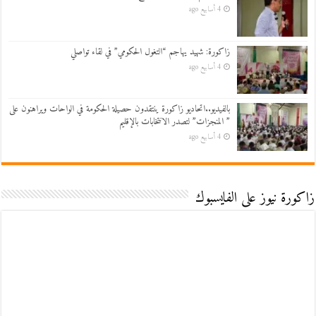
4 أسابيع ago
زاكورة: شهيد يهاجم “التغول الحكومي” في لقاء تواصلي
4 أسابيع ago
بالفيديو..اتحاديو زاكورة ينتقدون حصيلة الحكومة في الواحات ويراهنون على
” المنجزات” لتصدر الانتخابات بالإقليم
4 أسابيع ago
زاكورة نيوز على الفايسبوك