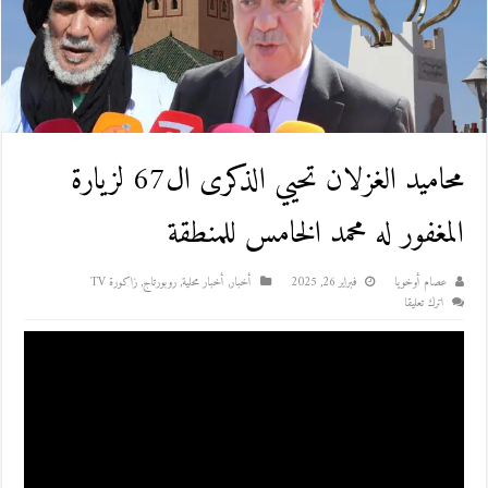
محاميد الغزلان تحيي الذكرى ال67 لزيارة
المغفور له محمد الخامس للمنطقة
عصام أوخويا
فبراير 26, 2025
أخبار
,
أخبار محلية
,
روبورتاج
,
زاكورة TV
اترك تعليقا