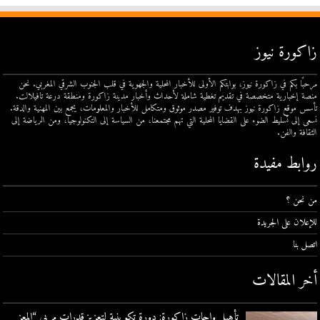
زاكورة نيوز
مرحبًا بكم في زاكورة نيوز، بوابتكم الأولى للأخبار المحلية والجهوية في قلب الجنوب الشرقي المغربي. نحن
منصة إخبارية متخصصة في تقديم تغطية شاملة لأحداث وأخبار مدينة زاكورة ومنطقة درعة تافيلالت.
تأسس موقع زاكورة نيوز بهدف توفير مصدر موثوق ومتكامل للأخبار والمعلومات، يجمع بين المهنية والدقة.
نسعى إلى تسليط الضوء على القضايا المحلية التي تهم مجتمعنا، من السياسة إلى التكنولوجيا، ومن الرياضة إلى
الثقافة والفن.
روابط مفيدة
من نحن ؟
للإعلان على الجريدة
اتصل بنا
أخر المقالات
تأهيل واحات زاكورة: دورة تكوينية لتعزيز قدرات مربي “المعز