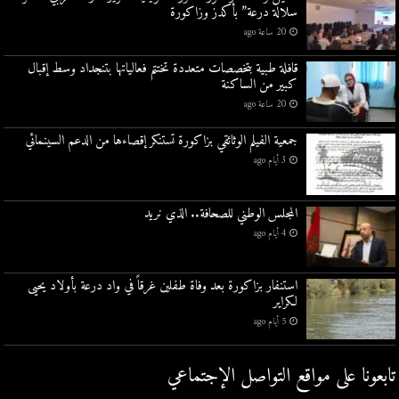
سلالة درعة” بأكدز وزاكورة
20 ساعة ago
قافلة طبية بتخصصات متعددة تختتم فعالياتها بتنجداد وسط إقبال
كبير من الساكنة
20 ساعة ago
جمعية الفيلم الوثائقي بزاكورة تستنكر إقصاءها من الدعم السينمائي
3 أيام ago
المجلس الوطني للصحافة.. الذي نريد
4 أيام ago
استنفار بزاكورة بعد وفاة طفلين غرقاً في واد درعة بأولاد يحيى
لكراير
5 أيام ago
تابعونا على مواقع التواصل اﻹجتماعي