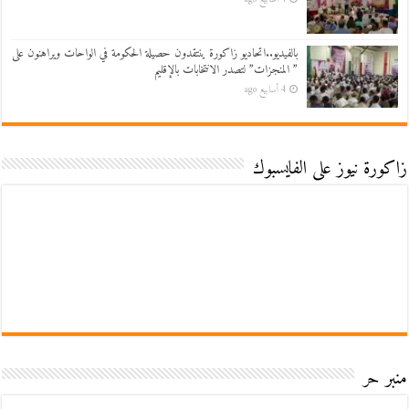
بالفيديو..اتحاديو زاكورة ينتقدون حصيلة الحكومة في الواحات ويراهنون على
” المنجزات” لتصدر الانتخابات بالإقليم
4 أسابيع ago
زاكورة نيوز على الفايسبوك
منبر حر