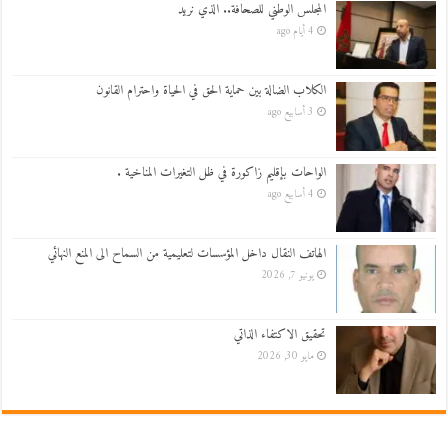
المجلس الوطني للصحافة.. الذي نريد
4 أيام ago
الكلاب الضالة بين حماية الحق في الحياة واحترام القانون
3 أسابيع ago
الواحات بإقليم زاكورة في ظل التغيرات المناخية .
4 أسابيع ago
الهاتف النقال داخل المؤسسات لتعليمية من السماح الى المنع النهائي
يونيو 7, 2026
تحقيق الاكتفاء الذاتي
مايو 30, 2026