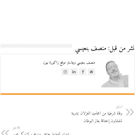
نشر من قبل: منصف بنعيسي
منصف بنعيسي ويبماستر موقع زاكورة نيوز.
السابق
وفاة شرطية من امحاميد الغزلان بمدينة
شفشاون إختناقا بغاز البوطان
اللاحق
إعداد تخطيط جماعي مندمج و تشاركي محور