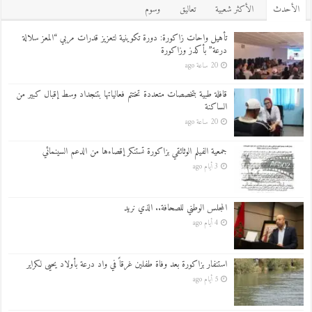
اﻷحدث
اﻷكثر شعبية
تعاليق
وسوم
تأهيل واحات زاكورة: دورة تكوينية لتعزيز قدرات مربي “المعز سلالة
درعة” بأكدز وزاكورة
20 ساعة ago
قافلة طبية بتخصصات متعددة تختتم فعالياتها بتنجداد وسط إقبال كبير من
الساكنة
20 ساعة ago
جمعية الفيلم الوثائقي بزاكورة تستنكر إقصاءها من الدعم السينمائي
3 أيام ago
المجلس الوطني للصحافة.. الذي نريد
4 أيام ago
استنفار بزاكورة بعد وفاة طفلين غرقاً في واد درعة بأولاد يحيى لكراير
5 أيام ago