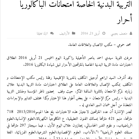
التربية البدنية الخاصة امتحانات الباكالوريا
أحرار
منصف بنعيسي
أبريل 21, 2016
اﻷرشيف
اترك تعليقا
محمد حمومي – مكتب الاتصال والعلاقات العامة.
عرفت ثانوية سيدي احمد بناصر التأهيلية بزاكورة اليوم الخميس 21 أبريل 2016 انطلاق
اختبارات مادة التربية البدنية الخاصة بالمترشحين الأحرار لنيل شهادة البكالوريا 2016.
وقد أشرف السيد ابراهيم أوجيل المكلف بالمديرية الإقليمية رفقة رئيس مكتب الإمتحانات و
المكلف بمكتب الإتصال والعلاقات العامة على انطلاق اختبارات مادة التربية البدنية خلال
زيارته لمركز الامتحان بالثانوية السالفة الذكر، حيث وقف بحضور ناظر المؤسسة ومفتش التربية
البدنية – رئيس مركز الإمتحان – على بعض أطوار هذا الإختبار وكذا مختلف التدابير والإجراءات
المتخذة من أجل ضمان السير العادي له .
تجدر الإشارة أن عدد المترشحين لاجتياز هذه الاختبارات بلغ هذا الموسم2015/2016 718
مترشحا، منهم 421 مترشحا بمسالك الفنون التطبيقية، ع التكنلوجيا الكهربائة،العلوم الإنسانية،العلوم
الرياضيةب، و علوم التدبر المحاسباتي، يجتازون خلال اليوم الأول ، فيما سيجتاز 297 مترشحا في
مسلك العلوم الرياضية” ا”،الآداب، العلوم الإقتصادية،العلوم الشرعية،العلوم الفزيائية، اللغة