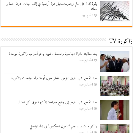
بقوة 4.8 على سلم ريختر..تسجيل هزة أرضية في إقليم ميدلت دون خسائر
معلنة
6 أيام ago
زاكورة TV
بعد مطالبته بالنواة الجامعية والصحة.. شهيد يدعو أحزاب زاكورة للوحدة
4 أسابيع ago
عبد الرحيم شهيد يدق ناقوس الخطر حول أزمة مياه الواحات بزاكورة
4 أسابيع ago
عبد الرحيم شهيد يدعو إلى وضع مصلحة زاكورة فوق كل اعتبار
4 أسابيع ago
زاكورة: شهيد يهاجم “التغول الحكومي” في لقاء تواصلي
4 أسابيع ago