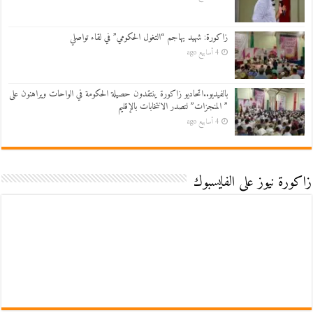
زاكورة: شهيد يهاجم “التغول الحكومي” في لقاء تواصلي
4 أسابيع ago
بالفيديو..اتحاديو زاكورة ينتقدون حصيلة الحكومة في الواحات ويراهنون على
” المنجزات” لتصدر الانتخابات بالإقليم
4 أسابيع ago
زاكورة نيوز على الفايسبوك