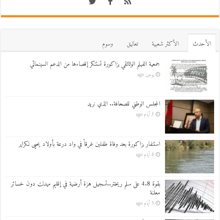
اﻷحدث
اﻷكثر شعبية
تعاليق
وسوم
جمعية الفيلم الوثائقي بزاكورة تستنكر إقصاءها من الدعم السينمائي
يومين ago
المجلس الوطني للصحافة.. الذي نريد
3 أيام ago
استنفار بزاكورة بعد وفاة طفلين غرقاً في واد درعة بأولاد يحيى لكراير
4 أيام ago
بقوة 4.8 على سلم ريختر..تسجيل هزة أرضية في إقليم ميدلت دون خسائر
معلنة
5 أيام ago