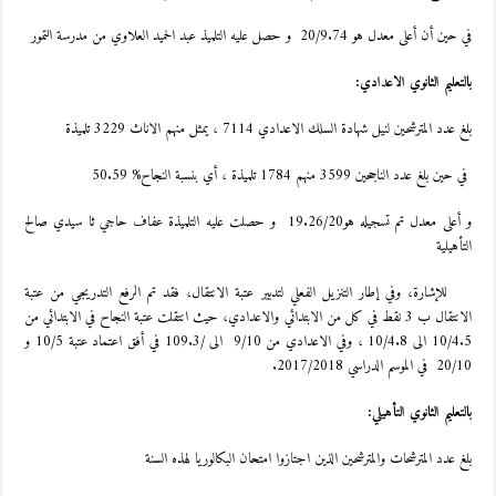
في حين أن أعلى معدل هو 20/9.74 و حصل عليه التلميذ عبد الحميد العلاوي من مدرسة التمور
بالتعليم الثانوي الاعدادي:
بلغ عدد المترشحين لنيل شهادة السلك الاعدادي 7114 ، يمثل منهم الاناث 3229 تلميذة
في حين بلغ عدد الناجحين 3599 منهم 1784 تلميذة ، أي بنسبة النجاح% 50.59
و أعلى معدل تم تسجيله هو19.26/20 و حصلت عليه التلميذة عفاف حاجي ثا سيدي صالح
التأهيلية
للإشارة، وفي إطار التنزيل الفعلي لتدبير عتبة الانتقال، فقد تم الرفع التدريجي من عتبة
الانتقال ب 3 نقط في كل من الابتدائي والاعدادي، حيث انتقلت عتبة النجاح في الابتدائي من
10/4.5 الى 10/4.8 ، وفي الاعدادي من 9/10 الى /109.3 في أفق اعتماد عتبة 10/5 و
20/10 في الموسم الدراسي 2017/2018.
بالتعليم الثانوي التأهيلي:
بلغ عدد المترشحات والمترشحين الذين اجتازوا امتحان البكالوريا لهذه السنة