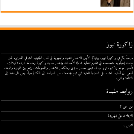
زاكورة نيوز
مرحبًا بكم في زاكورة نيوز، بوابتكم الأولى للأخبار المحلية والجهوية في قلب الجنوب الشرقي المغربي. نحن
منصة إخبارية متخصصة في تقديم تغطية شاملة لأحداث وأخبار مدينة زاكورة ومنطقة درعة تافيلالت.
تأسس موقع زاكورة نيوز بهدف توفير مصدر موثوق ومتكامل للأخبار والمعلومات، يجمع بين المهنية والدقة.
نسعى إلى تسليط الضوء على القضايا المحلية التي تهم مجتمعنا، من السياسة إلى التكنولوجيا، ومن الرياضة إلى
الثقافة والفن.
روابط مفيدة
من نحن ؟
للإعلان على الجريدة
اتصل بنا