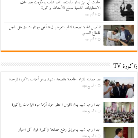
حادث أليم يهز دوار سارت.. انتحار شاب بتامكروت يعيد ملف
الاضطرابات النفسية لسطح الأحداث بزاكورة
6 أيام ago
تفاصيل الحالة الصحية لشاب تعرض لدغة أفعى بورزازات وتدخل عاجل
للقطاع الصحي
7 أيام ago
زاكورة TV
بعد مطالبته بالنواة الجامعية والصحة.. شهيد يدعو أحزاب زاكورة للوحدة
4 أسابيع ago
عبد الرحيم شهيد يدق ناقوس الخطر حول أزمة مياه الواحات بزاكورة
4 أسابيع ago
عبد الرحيم شهيد يدعو إلى وضع مصلحة زاكورة فوق كل اعتبار
4 أسابيع ago