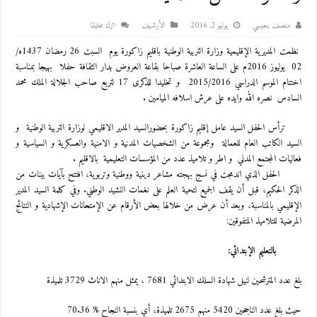
منصف بنعيسي
يوليو 2, 2016
اﻷرشيف
اترك تعليقا
نظمت المديرية الإقليمية وزارة التربية الوطنية باقليم زاكورة يوم السبت 26 رمضان 1437ه/
02 يوليوز 2016م على الساعة العاشرة صباحا بقاعة العروض بدار الثقافة حفلا بهيجا بمناسبة
اختتام الموسم الدراسي 2015/2016 و تخليدا للذكرى 17 لتربع صاحب الجلالة الملك محمد
السادس نصره الله وايده على عرش اسلافه الميامين .
ترأس الحفل السيد عامل إقليم زاكورة بحضورالسيد المدير الاقليمي لوزارة التربية الوطنية و
السيد الكاتب العام للعمالة ومجموعة من الشخصيات المدنية و الامنية والعسكرية و السياسية و
فعاليات المجتمع المدني و اطر و تلاميذ عدد من المؤسسات التعليمية بالاقليم .
الحفل الذي اندمجت في نسج بهجته مشاعر دينية ووطنية وتربوية، افتتح بآيات بينات من
الذكر الحكيم، قبل أن يقف الجميع لتحية العلم على نغمات النشيد الوطني. وفي كلمة السيد المدير
الإقليمي بالمناسبة، وبعد أن عرض من خلالها بعض الأرقام عن الإمتحانات الإشهادية و النتائج
المرضية للتلاميذ المتفوقين:
بالتعليم الإبتدائي:
بلغ عدد المترشحين لنيل شهادة السلك الابتدائي 7681 ، يمثل منهم الاناث 3729 تلميذة
حيث بلغ عدد الناجحين 5420 منهم 2675 تلميذة، أي بنسبة النجاح % 70.36