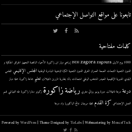
تابعونا على مواقع التواصل اﻹجتماعي
كلمات مفتاحية
zagora
zagoura
1000 يوم الاولى
INDH
إبراهيم دياز
ابن زاكورة
الأحياء الناقصة التجهيز
الحرائق
الحكاية و
المجلس الإقليمي
الفنون الشعبية
الشحات
الصحة
العمران
الغرق
الفنون الشعبية
الكرة الذهبية
المبادرة الوطنية
المجلس
تعليم
البلدي
المديرية الإقليمية
المعيدر
المنتخب الوطني
امتحانات
باك
بلغارية
تازرين
تافيلالت
جماعة زاكورة
حملة
دباز
زاكورة
رياضة
درعة
درعة تافيلالت
دورة يونيو
روائي مغربي
زكونو
ستارا زاكورة
طه العياشي
قسم
كرة القدم
العمل الإجتماعي
مجلة
مهرجان
نتائج الباكلوريا
واد درعة
Powered by
WordPress
| Theme Designed by
TieLabs
| Webmastering by
MoncefTech