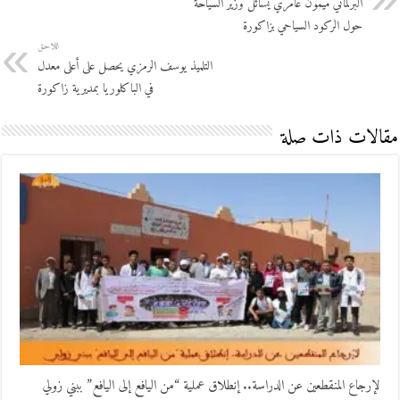
البرلماني ميمون عامري يسائل وزير السياحة
حول الركود السياحي بزاكورة
اللاحق
التلميذ يوسف الرمزي يحصل على أعلى معدل
في الباكلوريا بمديرية زاكورة
مقالات ذات صلة
لإرجاع المنقطعين عن الدراسة.. إنطلاق عملية “من اليافع إلى اليافع” ببني زولي