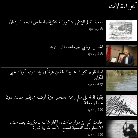
أخر المقالات
جمعية الفيلم الوثائقي بزاكورة تستنكر إقصاءها من الدعم السينمائي
يومين ago
المجلس الوطني للصحافة.. الذي نريد
3 أيام ago
استنفار بزاكورة بعد وفاة طفلين غرقاً في واد درعة بأولاد يحيى
لكراير
4 أيام ago
بقوة 4.8 على سلم ريختر..تسجيل هزة أرضية في إقليم ميدلت دون
خسائر معلنة
5 أيام ago
حادث أليم يهز دوار سارت.. انتحار شاب بتامكروت يعيد ملف
الاضطرابات النفسية لسطح الأحداث بزاكورة
6 أيام ago