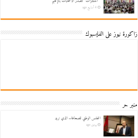
” المنجزات” لتصدر الانتخابات بالإقليم
4 أسابيع ago
زاكورة نيوز على الفايسبوك
منبر حر
المجلس الوطني للصحافة.. الذي نريد
يومين ago