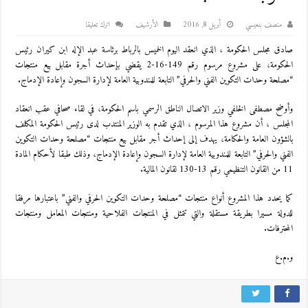
منصف بنعيسي
أبريل 8, 2016
اﻷرشيف
اترك تعليقا
صادق مجلس الحكومة ، الذي انعقد اليوم الخميس بالرباط برئاسة عبد الإله ابن كيران رئيس
الحكومة، على مشروع مرسوم رقم 149-16-2 يقضي بإحداث أجرة مقابل بيع منتجات
“مصلحة وحدات التكوين الفني والحرفي” التابعة للمندوبية العامة لإدارة السجون وإعادة الإدماج.
وأوضح مصطفى الخلفي وزير الاتصال الناطق الرسمي باسم الحكومة، في لقاء صحافي عقب انعقاد
المجلس ، أن مشروع هذا المرسوم ، الذي تقدم به الوزير المنتدب لدى رئيس الحكومة المكلف
بالشؤون العامة والحكامة، يهدف إلى إحداث أجر مقابل بيع منتجات “مصلحة وحدات التكوين
الفني والحرفي” التابعة للمندوبية العامة لإدارة السجون وإعادة الإدماج، وذلك طبقا لأحكام المادة
11 من القانون التنظيمي رقم 13-130 لقانون المالية.
كما يحدد هذا المشروع أنواع منتجات “مصلحة وحدات التكوين الحرفي والفني” باعتبارها مرفقا
للدولة مسيرا بطريقة مستقلة والتي تتمثل في المنتجات الفلاحية ومنتجات المعامل ومنتجات
المحترفات.
و.م.ع