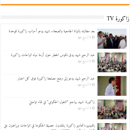
زاكورة TV
بعد مطالبته بالنواة الجامعية والصحة.. شهيد يدعو أحزاب زاكورة للوحدة
4 أسابيع ago
عبد الرحيم شهيد يدق ناقوس الخطر حول أزمة مياه الواحات بزاكورة
4 أسابيع ago
عبد الرحيم شهيد يدعو إلى وضع مصلحة زاكورة فوق كل اعتبار
4 أسابيع ago
زاكورة: شهيد يهاجم “التغول الحكومي” في لقاء تواصلي
4 أسابيع ago
بالفيديو..اتحاديو زاكورة ينتقدون حصيلة الحكومة في الواحات ويراهنون على