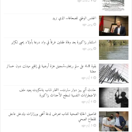
8 ساعات ago
المجلس الوطني للصحافة.. الذي نريد
يومين ago
استنفار بزاكورة بعد وفاة طفلين غرقاً في واد درعة بأولاد يحيى لكراير
يومين ago
بقوة 4.8 على سلم ريختر..تسجيل هزة أرضية في إقليم ميدلت دون خسائر
معلنة
4 أيام ago
حادث أليم يهز دوار سارت.. انتحار شاب بتامكروت يعيد ملف
الاضطرابات النفسية لسطح الأحداث بزاكورة
4 أيام ago
تفاصيل الحالة الصحية لشاب تعرض لدغة أفعى بورزازات وتدخل عاجل
للقطاع الصحي
5 أيام ago