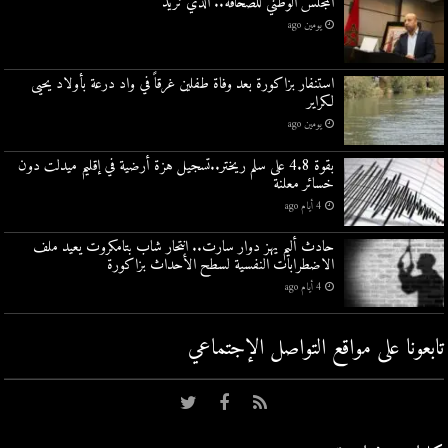
المجلس الوطني للصحافة.. الذي نريد
يومين ago
استنفار بزاكورة بعد وفاة طفلين غرقاً في واد درعة بأولاد يحيى
لكراير
يومين ago
بقوة 4.8 على سلم ريختر..تسجيل هزة أرضية في إقليم ميدلت دون
خسائر معلنة
4 أيام ago
حادث أليم يهز دوار سارت.. انتحار شاب بتامكروت يعيد ملف
الاضطرابات النفسية لسطح الأحداث بزاكورة
4 أيام ago
تابعونا على مواقع التواصل اﻹجتماعي