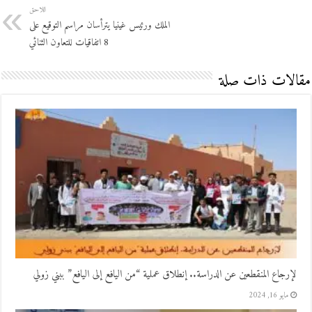
اللاحق
الملك ورئيس غينيا يترأسان مراسم التوقيع على
8 اتفاقيات للتعاون الثنائي
مقالات ذات صلة
لإرجاع المنقطعين عن الدراسة.. إنطلاق عملية “من اليافع إلى اليافع” ببني زولي
مايو 16, 2024