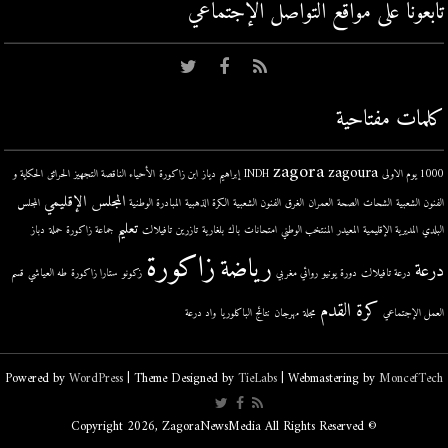
تابعونا على مواقع التواصل اﻹجتماعي
كلمات مفتاحية
zagora
zagoura
1000 يوم الاولى
INDH
إبراهيم دياز
ابن زاكورة
الأحياء الناقصة التجهيز
الحرائق
الحكاية و
المجلس الإقليمي
الفنون الشعبية
الشحات
الصحة
العمران
الغرق
الفنون الشعبية
الكرة الذهبية
المبادرة الوطنية
المجلس
تعليم
البلدي
المديرية الإقليمية
المعيدر
المنتخب الوطني
امتحانات
باك
بلغارية
تازرين
تافيلالت
جماعة زاكورة
حملة
دباز
زاكورة
رياضة
درعة
درعة تافيلالت
دورة يونيو
روائي مغربي
زكونو
ستارا زاكورة
طه العياشي
قسم
كرة القدم
العمل الإجتماعي
مجلة
مهرجان
نتائج الباكلوريا
واد درعة
Powered by
WordPress
| Theme Designed by
TieLabs
| Webmastering by
MoncefTech
© Copyright 2026, ZagoraNewsMedia All Rights Reserved