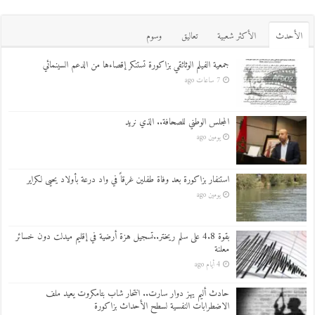
اﻷحدث
اﻷكثر شعبية
تعاليق
وسوم
جمعية الفيلم الوثائقي بزاكورة تستنكر إقصاءها من الدعم السينمائي
7 ساعات ago
المجلس الوطني للصحافة.. الذي نريد
يومين ago
استنفار بزاكورة بعد وفاة طفلين غرقاً في واد درعة بأولاد يحيى لكراير
يومين ago
بقوة 4.8 على سلم ريختر..تسجيل هزة أرضية في إقليم ميدلت دون خسائر
معلنة
4 أيام ago
حادث أليم يهز دوار سارت.. انتحار شاب بتامكروت يعيد ملف
الاضطرابات النفسية لسطح الأحداث بزاكورة