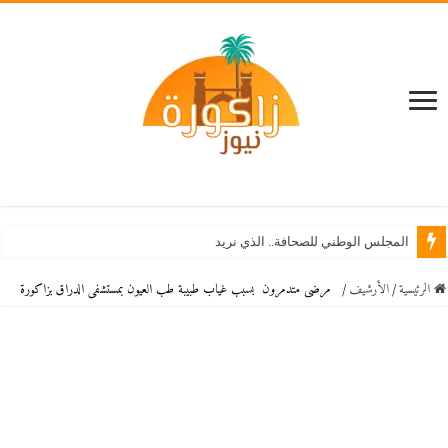
المجلس الوطني للصحافة.. الذي نريد
الرئيسية
/
اﻷرشيف
/
مرضى متدمرون بسبب غياب طبيبة طب العيون بمستشفى الدراق بزاكورة