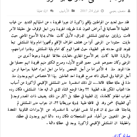
منصف بنعيسي
فبراير 24, 2017
اﻷرشيف
اترك تعليقا
فقد سبق
لعديد من المواطنين بإقليم زاكورة ان عبروا للجريدة ، عن استيائهم الشديد من غياب
الطبيبة الأخصائية في أمراض العيون لمدة طويلة، الجريدة ومن اجل الوقوف على حقيقة الامر
قامت بزيارتين ميدانيتين لمستشفى الدراق، الأولى كانت خلال بداية الأسبوع الماضي حيث
عاينت حشودا من المرضى أتوا من مختلف اطراف الإقليم وتجمهروا امام بوابة المستشفى تبعا
للموعد الذي حددته لهم الطبيبة، حيث قضوا اليوم كله امام بناية المستشفى وعادوا ادراجهم.
والزيارة الثانية كانت بحر الأسبوع الجاري ،فعاينت خلالها الجريدة وجوها أخرى من
المرضى وكان مصيرهم نفس مصير الفوج الأول، وصرح الكثير منهم للجريدة انهم حصلوا على
هذا الموعد منذ 4 الأشهر اما من أجل الفحص واما من اجل اجراء عملية جراحية او من
أجل المراقبة وفي السياق ذاته صرح للجريدة احد العاملين بهذا الاختصاص انهم يوجدون منذ
مذة في حالة عطالة قاتمة….. الى ذلك استفسرنا مدير المستشفى الإقليمي لزاكورة عن أسباب
هذا الغياب المتكرر لهذه الطبيبة ؟؟ وهذا الوضع الشاد الذي ال اليه هذا المستشفى، فكان رده
الجواب الجاهز كالعادة، إن الطبيبة في عطلة بل اكثر من ذلك يضيف ذات المصدر توجد(
أي الطبيبة) ضمن وفد في قافلة طبية لدولة موريطانيا ؟؟. ان جواب مدير المستشفى لم
يفاجئنا فقد سبق له ان قدم لنا نفس الجواب لما استفسرناه عن الإجراءات القانونية المتخدة
في حق المتغيبين من أطباء قسم المستعجلات فكان رده دائما انهم يوجدون في عطلة.
والحقيقة ان المستشفى الإقليمي لزاكورة يوجد في عطالة دائمة .
مبارك كرزابي