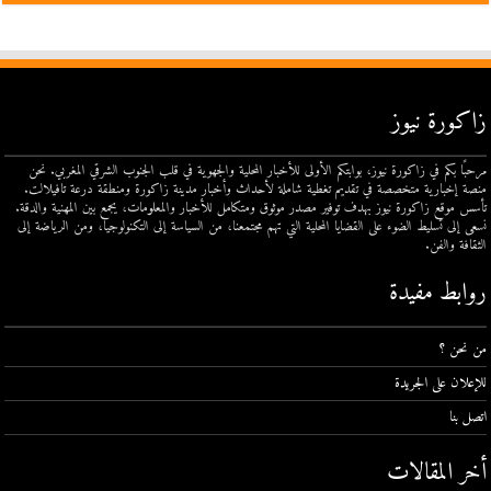
زاكورة نيوز
مرحبًا بكم في زاكورة نيوز، بوابتكم الأولى للأخبار المحلية والجهوية في قلب الجنوب الشرقي المغربي. نحن
منصة إخبارية متخصصة في تقديم تغطية شاملة لأحداث وأخبار مدينة زاكورة ومنطقة درعة تافيلالت.
تأسس موقع زاكورة نيوز بهدف توفير مصدر موثوق ومتكامل للأخبار والمعلومات، يجمع بين المهنية والدقة.
نسعى إلى تسليط الضوء على القضايا المحلية التي تهم مجتمعنا، من السياسة إلى التكنولوجيا، ومن الرياضة إلى
الثقافة والفن.
روابط مفيدة
من نحن ؟
للإعلان على الجريدة
اتصل بنا
أخر المقالات