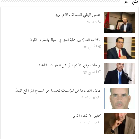
منبر حر
المجلس الوطني للصحافة.. الذي نريد
يومين ago
الكلاب الضالة بين حماية الحق في الحياة واحترام القانون
3 أسابيع ago
الواحات بإقليم زاكورة في ظل التغيرات المناخية .
4 أسابيع ago
الهاتف النقال داخل المؤسسات لتعليمية من السماح الى المنع النهائي
يونيو 7, 2026
تحقيق الاكتفاء الذاتي
مايو 30, 2026