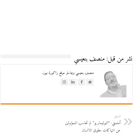
نشر من قبل: منصف بنعيسي
منصف بنعيسي ويبماستر موقع زاكورة نيوز.
السابق
أمنستي: “البوليساريو” لم تحاسب المسؤولين
عن انتهاكات حقوق الانسان