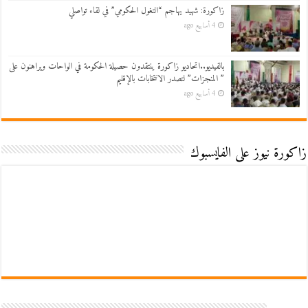
زاكورة: شهيد يهاجم “التغول الحكومي” في لقاء تواصلي
4 أسابيع ago
بالفيديو..اتحاديو زاكورة ينتقدون حصيلة الحكومة في الواحات ويراهنون على
” المنجزات” لتصدر الانتخابات بالإقليم
4 أسابيع ago
زاكورة نيوز على الفايسبوك