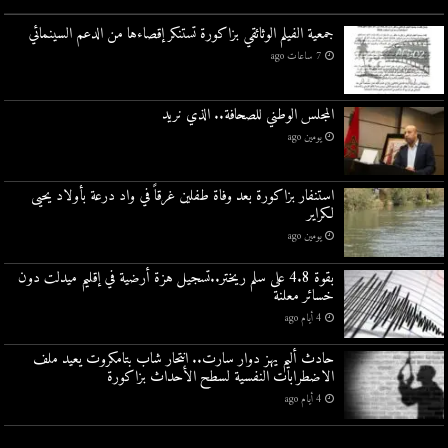
جمعية الفيلم الوثائقي بزاكورة تستنكر إقصاءها من الدعم السينمائي
7 ساعات ago
المجلس الوطني للصحافة.. الذي نريد
يومين ago
استنفار بزاكورة بعد وفاة طفلين غرقاً في واد درعة بأولاد يحيى
لكراير
يومين ago
بقوة 4.8 على سلم ريختر..تسجيل هزة أرضية في إقليم ميدلت دون
خسائر معلنة
4 أيام ago
حادث أليم يهز دوار سارت.. انتحار شاب بتامكروت يعيد ملف
الاضطرابات النفسية لسطح الأحداث بزاكورة
4 أيام ago