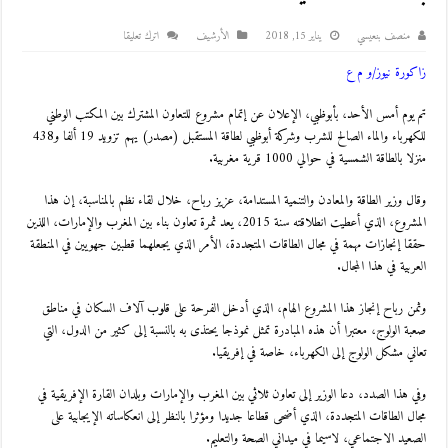
منصف بنعيسي
يناير 15, 2018
اﻷرشيف
اترك تعليقا
زاكورة نيوز/و م ع
تم يوم أمس الأحد، بأبوظبي، الإعلان عن إتمام مشروع للتعاون المشترك بين المكتب الوطني
للكهرباء والماء الصالح للشرب وشركة أبوظبي لطاقة المستقبل (مصدر) يهم تزويد 19 ألفا و438
منزلا بالطاقة الشمسية في حوالي 1000 قرية مغربية.
وقال وزير الطاقة والمعادن والتنمية المستدامة، عزيز رباح، خلال لقاء نظم بالمناسبة، إن هذا
المشروع، الذي أعطيت انطلاقته سنة 2015، يعد ثمرة تعاون بناء بين المغرب والإمارات، اللذين
حققا إنجازات مهمة في مجال الطاقات المتجددة، الأمر الذي يجعلهما قطبين جهويين في المنطقة
العربية في هذا المجال.
وثمن رباح إنجاز هذا المشروع الهام، الذي أدخل الفرحة على قلوب آلاف السكان في مناطق
صعبة الولوج، معتبرا أن هذه المبادرة تمثل نموذجا يحتذى به بالنسبة إلى كثير من الدول، التي
تعاني مشكل الولوج إلى الكهرباء، خاصة في إفريقيا.
وفي هذا الصدد، دعا الوزير إلى تعاون ثلاثي بين المغرب والإمارات وبلدان القارة الإفريقية في
مجال الطاقات المتجددة، الذي أضحى قطاعا جديدا ومؤثرا بالنظر إلى انعكاساته الإيجابية على
الصعيد الاجتماعي، لاسيما في ميداني الصحة والتعليم.