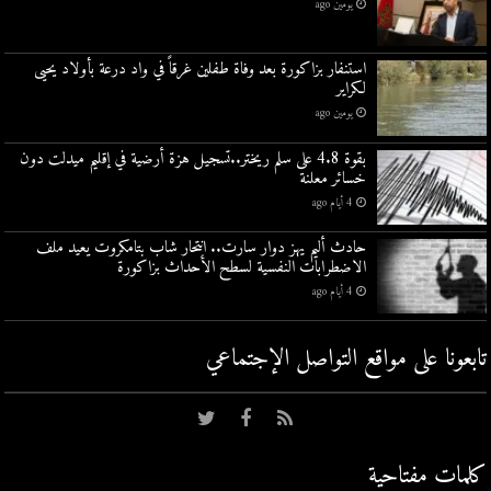
يومين ago
استنفار بزاكورة بعد وفاة طفلين غرقاً في واد درعة بأولاد يحيى
لكراير
يومين ago
بقوة 4.8 على سلم ريختر..تسجيل هزة أرضية في إقليم ميدلت دون
خسائر معلنة
4 أيام ago
حادث أليم يهز دوار سارت.. انتحار شاب بتامكروت يعيد ملف
الاضطرابات النفسية لسطح الأحداث بزاكورة
4 أيام ago
تابعونا على مواقع التواصل اﻹجتماعي
كلمات مفتاحية