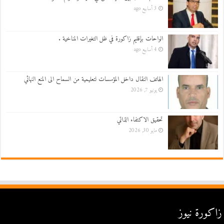
3 أسابيع ago
الواحات بإقليم زاكورة في ظل التغيرات المناخية .
4 أسابيع ago
الهاتف النقال داخل المؤسسات لتعليمية من السماح الى المنع النهائي
يونيو 7, 2026
تحقيق الاكتفاء الذاتي
مايو 30, 2026
زاكورة نيوز