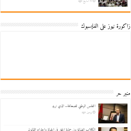
4 أسابيع ago
زاكورة نيوز على الفايسبوك
منبر حر
المجلس الوطني للصحافة.. الذي نريد
يومين ago
الكلاب الضالة بين حماية الحق في الحياة واحترام القانون