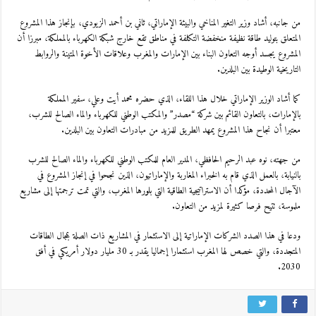
من جانبه، أشاد وزير التغير المناخي والبيئة الإماراتي، ثاني بن أحمد الزيودي، بإنجاز هذا المشروع
المتعلق بتوليد طاقة نظيفة منخفضة التكلفة في مناطق تقع خارج شبكة الكهرباء بالمملكة، مبرزا أن
المشروع يجسد أوجه التعاون البناء بين الإمارات والمغرب وعلاقات الأخوة المتينة والروابط
التاريخية الوطيدة بين البلدين.
كما أشاد الوزير الإماراتي خلال هذا اللقاء، الذي حضره محمد أيت وعلي، سفير المملكة
بالإمارات، بالتعاون القائم بين شركة “مصدر” والمكتب الوطني للكهرباء والماء الصالح للشرب،
معتبرا أن نجاح هذا المشروع يمهد الطريق للمزيد من مبادرات التعاون بين البلدين.
من جهته، نوه عبد الرحيم الحافظي، المدير العام للمكتب الوطني للكهرباء والماء الصالح للشرب
بالنيابة، بالعمل الذي قام به الخبراء المغاربة والإماراتيون، الذين نجحوا في إنجاز المشروع في
الآجال المحددة، مؤكدا أن الاستراتيجية الطاقية التي بلورها المغرب، والتي تمت ترجمتها إلى مشاريع
ملموسة، تتيح فرصا كثيرة لمزيد من التعاون.
ودعا في هذا الصدد الشركات الإماراتية إلى الاستثمار في المشاريع ذات الصلة بمجال الطاقات
المتجددة، والتي خصص لها المغرب استثمارا إجماليا يقدر بـ 30 مليار دولار أمريكي في أفق
2030.