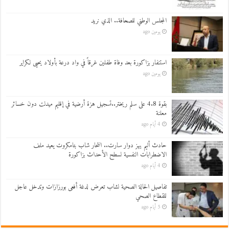
المجلس الوطني للصحافة.. الذي نريد
يومين ago
استنفار بزاكورة بعد وفاة طفلين غرقاً في واد درعة بأولاد يحيى لكراير
يومين ago
بقوة 4.8 على سلم ريختر..تسجيل هزة أرضية في إقليم ميدلت دون خسائر
معلنة
4 أيام ago
حادث أليم يهز دوار سارت.. انتحار شاب بتامكروت يعيد ملف
الاضطرابات النفسية لسطح الأحداث بزاكورة
4 أيام ago
تفاصيل الحالة الصحية لشاب تعرض لدغة أفعى بورزازات وتدخل عاجل
للقطاع الصحي
5 أيام ago