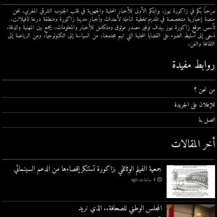
مرحبًا بكم في زاكورة نيوز، بوابتكم الأولى للأخبار المحلية والجهوية في قلب الجنوب الشرقي المغربي. نحن
منصة إخبارية متخصصة في تقديم تغطية شاملة لأحداث وأخبار مدينة زاكورة ومنطقة درعة تافيلالت.
تأسس موقع زاكورة نيوز بهدف توفير مصدر موثوق ومتكامل للأخبار والمعلومات، يجمع بين المهنية والدقة.
نسعى إلى تسليط الضوء على القضايا المحلية التي تهم مجتمعنا، من السياسة إلى التكنولوجيا، ومن الرياضة إلى
الثقافة والفن.
روابط مفيدة
من نحن ؟
للإعلان على الجريدة
اتصل بنا
أخر المقالات
جمعية الفيلم الوثائقي بزاكورة تستنكر إقصاءها من الدعم السينمائي
4 ساعات ago
المجلس الوطني للصحافة.. الذي نريد