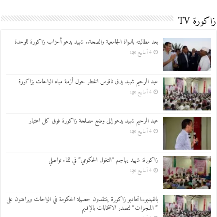
زاكورة TV
بعد مطالبته بالنواة الجامعية والصحة.. شهيد يدعو أحزاب زاكورة للوحدة
4 أسابيع ago
عبد الرحيم شهيد يدق ناقوس الخطر حول أزمة مياه الواحات بزاكورة
4 أسابيع ago
عبد الرحيم شهيد يدعو إلى وضع مصلحة زاكورة فوق كل اعتبار
4 أسابيع ago
زاكورة: شهيد يهاجم “التغول الحكومي” في لقاء تواصلي
4 أسابيع ago
بالفيديو..اتحاديو زاكورة ينتقدون حصيلة الحكومة في الواحات ويراهنون على
” المنجزات” لتصدر الانتخابات بالإقليم