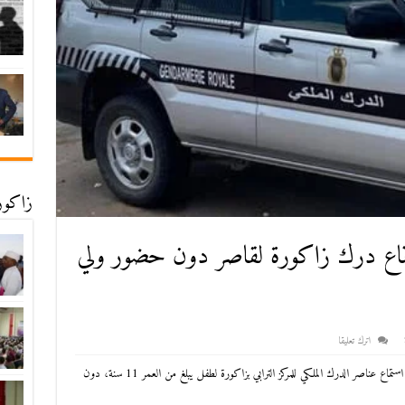
زاكورة
تماع درك زاكورة لقاصر دون حضور ولي
اترك تعليقا
نفى مصدر لزاكورة نيوز المعطيات التي تم تداولها مؤخرا حول استماع عناصر الدرك الملكي للمركز الترابي بزاكورة لطفل يبلغ من العمر 11 سنة، دون