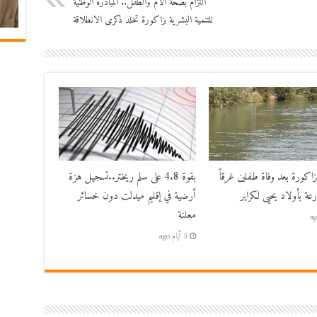
التزام بصحة الأم والطفل.. المبادرة الوطنية
للتنمية البشرية بزاكورة تخلد ذكرى الانطلاقة
زاكورة بعد وفاة طفلين غرقاً
بقوة 4.8 على سلم ريختر..تسجيل هزة
عة بأولاد يحيى لكراير
أرضية في إقليم ميدلت دون خسائر
معلنة
5 أيام ago