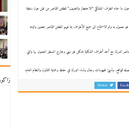
حول ما سماه الطرف المشتكي “الاحتجاز والتعنيف” للطفل القاصر من قبل عون سلطة
 هو معمول به وتم الاستماع الى جميع الأطراف بما فيهم الطفل القاصر بحضور والدته
ناصر الدرك مع أحد أطراف الشكاية بشكل غير مهني وخارج المسطر المعمول بها والتي
صلة للواقع، وتسيئ لمجهودات رجال ونساء الدرك في حفظ وحماية القانون والنظام العام.
زاكورة
Twitter
Faceb