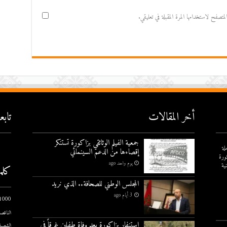
صفح لاستخدامها المرة المقبلة في تعليقي.
أخر المقالات
تاب
جمعية الفيلم الوثائقي بزاكورة تستنكر
لة
إقصاءها من الدعم السينمائي
ورة
يوم واحد ago
ية
كلم
المجلس الوطني للصحافة.. الذي نريد
3 أيام ago
1000 يوم الاول
الناقصة
استنفار بزاكورة بعد وفاة طفلين غرقاً في
الشعبية