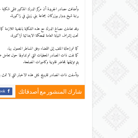
وأضافت مصادر الجريدة أن مركز الدرك المذكور تلقى شكاية 
برتبة شيخ بدوار بوزركان بجماعة بني زولي في زاكورة.
وقد تعاملت مصالح الدرك مع هذه الشكاية بالجدية اللازمة كما
تحت إشراف النيابة العامة للمحكمة الابتدائية لزاكورة.
كما تم إحالة الملف إلى القضاء وفق المساطر المعمول بها.
كما نفت ذات المصادر المعطيات التي تم تداولها حول تعامل ع
يتم توثيقها بمحاضر قانونية وكاميرات المصلحة.
وتأسفت ذات المصادر للترويج لمثل هذه الاخبار التي لا تمث ب
ook
شارك المنشور مع أصدقائك