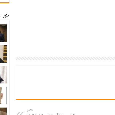
منبر ح
اللاحق