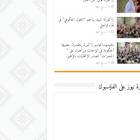
4 أسابيع ago
زاكورة: شهيد يهاجم “التغول الحكومي” في
لقاء تواصلي
4 أسابيع ago
بالفيديو..اتحاديو زاكورة ينتقدون حصيلة
الحكومة في الواحات ويراهنون على ”
المنجزات” لتصدر الانتخابات بالإقليم
4 أسابيع ago
 نيوز على الفايسبوك