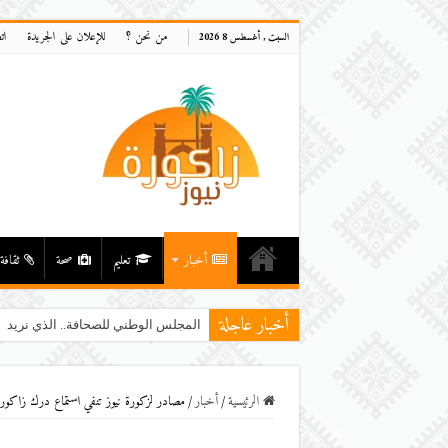
من نحن ؟
للإعلان على الجريدة
ات
السبت , أغسطس 8 2026
أخبار
تعليم
صحة
ثقافة
أخبار عاجلة
المجلس الوطني للصحافة.. الذي نريد
الرئيسية
/
أخبار
/
مصادر لزكورة نيوز تنفي استماع درك زاكو