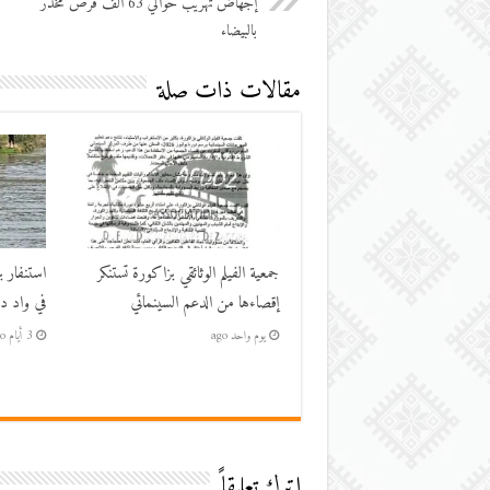
إجهاض تهريب حوالي 63 الف قرص مخدر
بالبيضاء
مقالات ذات صلة
جمعية الفيلم الوثائقي بزاكورة تستنكر
استنفار ب
إقصاءها من الدعم السينمائي
في واد در
يوم واحد ago
3 أيام ago
اترك تعليقاً