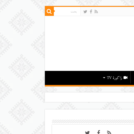
زاكورة TV