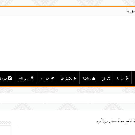
صل بنا
سياسة
فن
رياضة
تكنولوجيا
منبر حر
روبورتاج
صورة
رة لقاصر دون حضور ولي أمره