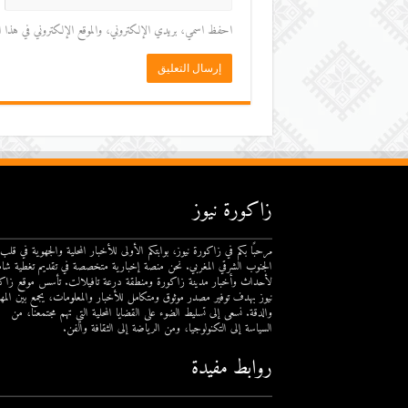
احفظ اسمي، بريدي الإلكتروني، والموقع الإلكتروني في هذا المت
زاكورة نيوز
مرحبًا بكم في زاكورة نيوز، بوابتكم الأولى للأخبار المحلية والجهوية في قلب
الجنوب الشرقي المغربي. نحن منصة إخبارية متخصصة في تقديم تغطية شام
لأحداث وأخبار مدينة زاكورة ومنطقة درعة تافيلالت. تأسس موقع زاك
نيوز بهدف توفير مصدر موثوق ومتكامل للأخبار والمعلومات، يجمع بين المهن
والدقة. نسعى إلى تسليط الضوء على القضايا المحلية التي تهم مجتمعنا، من
السياسة إلى التكنولوجيا، ومن الرياضة إلى الثقافة والفن.
روابط مفيدة