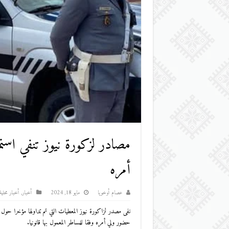
مصادر لزكورة نيوز تنفي اس
أمره
عصام أوخويا
مايو 18, 2024
أخبار
,
أخبار محلية
حضور ولي أمره وفقا للمساطر المعمول بها قانونيا.