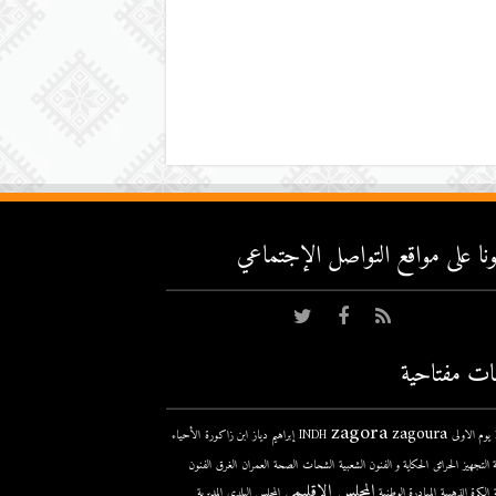
عونا على مواقع التواصل اﻹجتماعي
ات مفتاحية
zagora
zagoura
ى
INDH
إبراهيم دياز
ابن زاكورة
الأحياء
 التجهيز
الحرائق
الحكاية و الفنون الشعبية
الشحات
الصحة
العمران
الغرق
الفنون
المجلس الإقليمي
الكرة الذهبية
المبادرة الوطنية
المجلس البلدي
المديرية