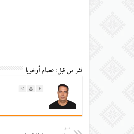
نشر من قبل: عصام أوخويا
السابق