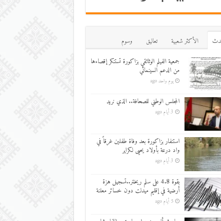
دث
اﻷكثر شعبية
تعاليق
وسوم
جمعية الفيلم الوثائقي بزاكورة تستنكر إقصاءها
من الدعم السينمائي
يوم واحد ago
المجلس الوطني للصحافة.. الذي نريد
3 أيام ago
استنفار بزاكورة بعد وفاة طفلين غرقاً في
واد درعة بأولاد يحيى لكراير
3 أيام ago
بقوة 4.8 على سلم ريختر..تسجيل هزة
أرضية في إقليم ميدلت دون خسائر معلنة
5 أيام ago