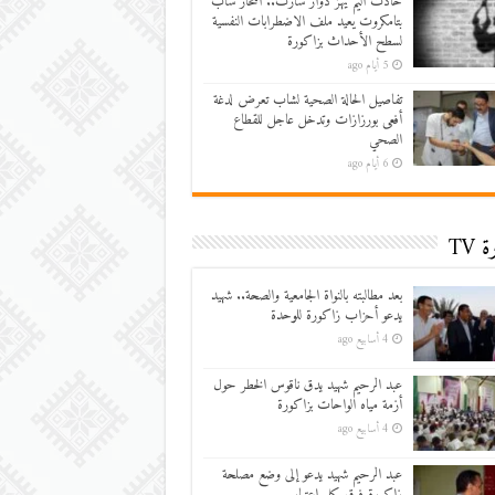
حادث أليم يهز دوار سارت.. انتحار شاب
بتامكروت يعيد ملف الاضطرابات النفسية
لسطح الأحداث بزاكورة
5 أيام ago
تفاصيل الحالة الصحية لشاب تعرض لدغة
أفعى بورزازات وتدخل عاجل للقطاع
الصحي
6 أيام ago
 TV
بعد مطالبته بالنواة الجامعية والصحة.. شهيد
يدعو أحزاب زاكورة للوحدة
4 أسابيع ago
عبد الرحيم شهيد يدق ناقوس الخطر حول
أزمة مياه الواحات بزاكورة
4 أسابيع ago
عبد الرحيم شهيد يدعو إلى وضع مصلحة
زاكورة فوق كل اعتبار