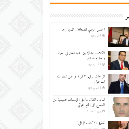
ر
المجلس الوطني للصحافة.. الذي نريد
3 أيام ago
الكلاب الضالة بين حماية الحق في الحياة
واحترام القانون
3 أسابيع ago
الواحات بإقليم زاكورة في ظل التغيرات
المناخية .
4 أسابيع ago
الهاتف النقال داخل المؤسسات لتعليمية من
السماح الى المنع النهائي
يونيو 7, 2026
تحقيق الاكتفاء الذاتي