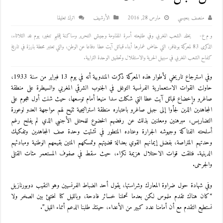
منصف بنعيسي
مارس 28, 2016
اﻷرشيف
اترك تعليقا
و م ع-
يخلد الشعب المغربي وفي طليعته أسرة المقاومة وجيش التحرير وساكنة إقليم تنغير، يوم غد الثلاثاء،
الذكرى 83 لمعركة بوغافر، التي خاض غمارها أبناء قبائل آيت عطا دفاعا عن الوطن، والتي تعتبر محطة بارزة في تاريخ
كفاح الشعب المغربي في سبيل الحرية والاستقلال وتحقيق الوحدة الترابية.
وفي استرجاع تاريخي لأطوار هذه المعركة ذكرت المندوبية أنه في يوم 13 فبراير من سنة 1933،
حاولت القوات الاستعمارية الفرنسية التوغل في الجنوب الشرقي المغربي والسيطرة على منطقة
صاغرو وإخضاع قبائل آيت عطا التي شكلت سدا منيعا أمام توسعها، حيث شنت أول هجوم على
المجاهدين الذين لجأوا إلى جبل صاغرو باعتباره منطقة استراتيجية تتيح لهم مواجهة العدو لوعورة
التضاريس، مبرهنين ومعلنين بذلك عن رفضهم الخضوع للمحتل الأجنبي الذي لم يفلح رغم
أسلحته الفتاكة وجيوشه الجرارة وعتاده المتطور في تشتيت وحدة صف المجاهدين وتفكيك
وحدتهم المتراصة، بفضل إيمانهم القوي بعدالة قضيتهم وتمسكهم المتين بقيمهم الوطنية ومبادئهم
الدينية. فتلقت قوات الاحتلال هزيمة نكراء، حيث سقط في صفوف المستعمر مئات القتلى
والجرحى.
وفي شهادة حول ضراوة المعارك وشراستها، يقول أحد الضباط الفرنسيين وهو النقيب دوبورنازيل
“كان هناك تقدم ملموس لكن بعدما تحملنا خسائر فادحة، وبالليل كنا نختبئ بين الصخر ولا
نستطيع التقدم مع أن أمامنا عدد كبير من الأعداء، حينئذ طلبنا الدعم أثناء الليل”.