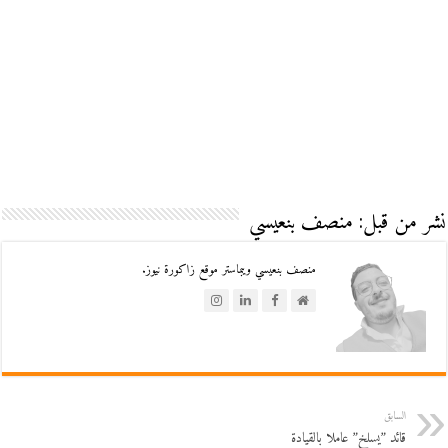
نشر من قبل: منصف بنعيسي
منصف بنعيسي ويبماستر موقع زاكورة نيوز.
السابق
قائد ”يسلخ” عاملا بالقيادة