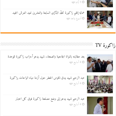
5 أيام ago
عمالة إقليم زاكورة تخلّد الذكرى السابعة والعشرين لعيد العرش المجيد
أسبوع واحد ago
زاكورة TV
بعد مطالبته بالنواة الجامعية والصحة.. شهيد يدعو أحزاب زاكورة للوحدة
4 أسابيع ago
عبد الرحيم شهيد يدق ناقوس الخطر حول أزمة مياه الواحات بزاكورة
4 أسابيع ago
عبد الرحيم شهيد يدعو إلى وضع مصلحة زاكورة فوق كل اعتبار
4 أسابيع ago