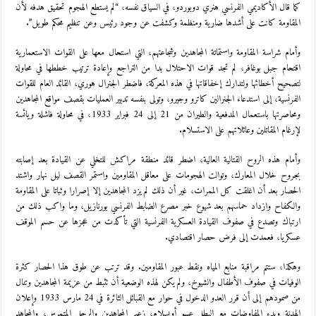
كما قال الأكاديمي الفرنسي هنري دوبوردو، في السياق نفسه، “لم يستطع الهجوم تحقيق هدفه لأن
المقاومة كانت على أشدها ضارية ومنظمة وكشفت عن وجود رئيس وعن تنظيم محكم طويل”.
وأمام شراسة المقاومة واستماتة المجاهدين وشجاعتهم، التي استحال معها على القوات الاستعمارية
اقتحام جبل بوغافر، لم تجد قوات الاحتلال بدا من التراجع وإعادة ترتيب خططها في محاولة
لتصحيح أخطائها ولتدارك إخفاقاتها في هذه المعركة، فاضطر الجنرال هوري، القائد العام للقوات
الفرنسية، إلى استدعاء الجنرالين كاترو وجيرو، وتولى بنفسه تدبير العمليات بقصف مواقع المجاهدين
ومحاصرتها باستعمال المدفعية والطيران من 21 إلى 24 فبراير 1933، في محاولة فاشلة ويائسة
لإرغام المقاتلين وعائلاتهم على الاستسلام.
وأمام هذه الروح القتالية العالية، اضطر قائد منطقة مراكش للتخلي عن القيادة بعد إصابته
بجروح خلال المعارك، وتوالت الهجومات على معاقل المقاومين واستمر القصف ليل نهار واشتد
الحصار بعد أن اغلقت كل الممرات، غير أن ذلك لم يزد المجاهدين إلا إصرارا وثباتا على المقاومة
والكفاح وازداد حماسهم بعد شيوع خبر مصرع الضابط الفرنسي بورنازيل، وما واكب ذلك من
ارتباك وتصدع في صفوف القيادة العسكرية الفرنسية التي تأكدت من عجزها عن حسم الموقف
عسكريا، فعمدت إلى فرض حصار اقتصادي.
وهكذا، ستتم مراقبة منابع المياه ونقط عبور المقاومين. وقد ترتب عن طوق هذا الحصار كثرة
الوفيات في صفوف الأطفال والشيوخ، ولم يكن لهذه الوضعية أن تثبط من عزيمة المجاهدين وتنال
من صمودهم إلى أن قرر العدو الدخول في حوار مع القبائل الثائرة في 24 مارس 1933 وإعلان
الهدنة وبدء المفاوضات مع البطل عسو أوبسلام، زعيم المجاهدين والرجل المتمرس، والمجاهد