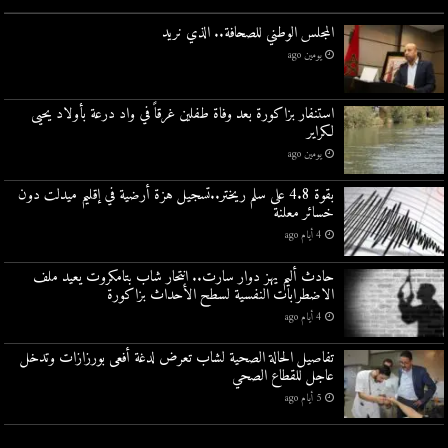
المجلس الوطني للصحافة.. الذي نريد
يومين ago
استنفار بزاكورة بعد وفاة طفلين غرقاً في واد درعة بأولاد يحيى
لكراير
يومين ago
بقوة 4.8 على سلم ريختر..تسجيل هزة أرضية في إقليم ميدلت دون
خسائر معلنة
4 أيام ago
حادث أليم يهز دوار سارت.. انتحار شاب بتامكروت يعيد ملف
الاضطرابات النفسية لسطح الأحداث بزاكورة
4 أيام ago
تفاصيل الحالة الصحية لشاب تعرض لدغة أفعى بورزازات وتدخل
عاجل للقطاع الصحي
5 أيام ago