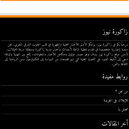
زاكورة نيوز
مرحبًا بكم في زاكورة نيوز، بوابتكم الأولى للأخبار المحلية والجهوية في قلب الجنوب الشرقي المغربي. نحن
منصة إخبارية متخصصة في تقديم تغطية شاملة لأحداث وأخبار مدينة زاكورة ومنطقة درعة تافيلالت.
تأسس موقع زاكورة نيوز بهدف توفير مصدر موثوق ومتكامل للأخبار والمعلومات، يجمع بين المهنية والدقة.
نسعى إلى تسليط الضوء على القضايا المحلية التي تهم مجتمعنا، من السياسة إلى التكنولوجيا، ومن الرياضة إلى
الثقافة والفن.
روابط مفيدة
من نحن ؟
للإعلان على الجريدة
اتصل بنا
أخر المقالات