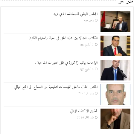
منبر حر
المجلس الوطني للصحافة.. الذي نريد
يومين ago
الكلاب الضالة بين حماية الحق في الحياة واحترام القانون
3 أسابيع ago
الواحات بإقليم زاكورة في ظل التغيرات المناخية .
4 أسابيع ago
الهاتف النقال داخل المؤسسات لتعليمية من السماح الى المنع النهائي
يونيو 7, 2026
تحقيق الاكتفاء الذاتي
مايو 30, 2026