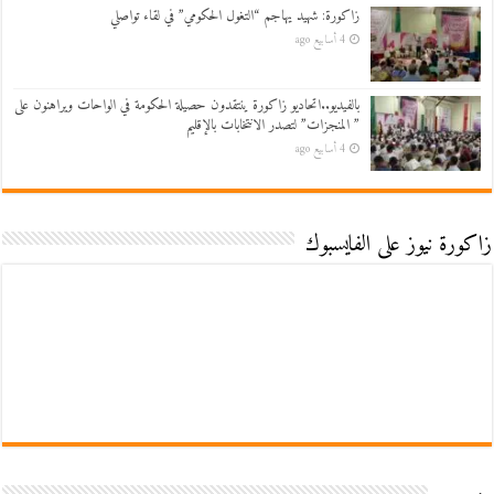
زاكورة: شهيد يهاجم “التغول الحكومي” في لقاء تواصلي
4 أسابيع ago
بالفيديو..اتحاديو زاكورة ينتقدون حصيلة الحكومة في الواحات ويراهنون على
” المنجزات” لتصدر الانتخابات بالإقليم
4 أسابيع ago
زاكورة نيوز على الفايسبوك