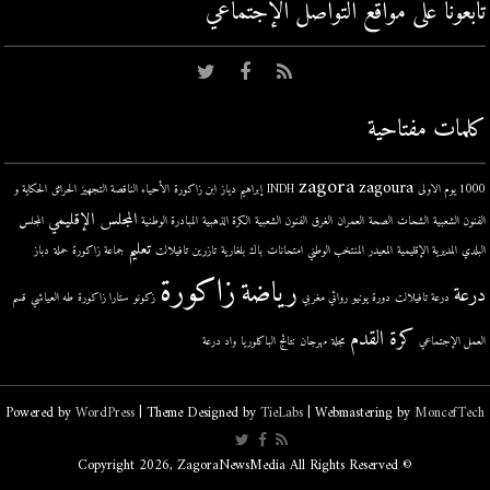
تابعونا على مواقع التواصل اﻹجتماعي
كلمات مفتاحية
zagora
zagoura
1000 يوم الاولى
INDH
إبراهيم دياز
ابن زاكورة
الأحياء الناقصة التجهيز
الحرائق
الحكاية و
المجلس الإقليمي
الفنون الشعبية
الشحات
الصحة
العمران
الغرق
الفنون الشعبية
الكرة الذهبية
المبادرة الوطنية
المجلس
تعليم
البلدي
المديرية الإقليمية
المعيدر
المنتخب الوطني
امتحانات
باك
بلغارية
تازرين
تافيلالت
جماعة زاكورة
حملة
دباز
زاكورة
رياضة
درعة
درعة تافيلالت
دورة يونيو
روائي مغربي
زكونو
ستارا زاكورة
طه العياشي
قسم
كرة القدم
العمل الإجتماعي
مجلة
مهرجان
نتائج الباكلوريا
واد درعة
Powered by
WordPress
| Theme Designed by
TieLabs
| Webmastering by
MoncefTech
© Copyright 2026, ZagoraNewsMedia All Rights Reserved