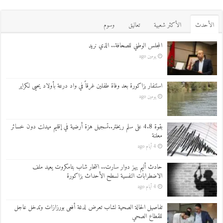
اﻷحدث
اﻷكثر شعبية
تعاليق
وسوم
المجلس الوطني للصحافة.. الذي نريد
يومين ago
استنفار بزاكورة بعد وفاة طفلين غرقاً في واد درعة بأولاد يحيى لكراير
يومين ago
بقوة 4.8 على سلم ريختر..تسجيل هزة أرضية في إقليم ميدلت دون خسائر
معلنة
4 أيام ago
حادث أليم يهز دوار سارت.. انتحار شاب بتامكروت يعيد ملف
الاضطرابات النفسية لسطح الأحداث بزاكورة
4 أيام ago
تفاصيل الحالة الصحية لشاب تعرض لدغة أفعى بورزازات وتدخل عاجل
للقطاع الصحي