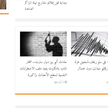
ميدانية قبل إطلاق مشاريع تهيئة المراكز
الصاعدة
بقوة 4.8 على سلم ريختر..تسجيل هزة
حادث أليم يهز دوار سارت.. انتحار
 إقليم ميدلت دون خسائر
شاب بتامكروت يعيد ملف الاضطرابات
النفسية لسطح الأحداث بزاكورة
3 أيام ago