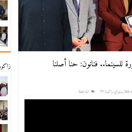
 للسينما.. فنانون: حنا أصلنا
زاكورة
ة
,
ثقافة
,
روبورتاج
,
زاكورة TV
اترك تعليقا