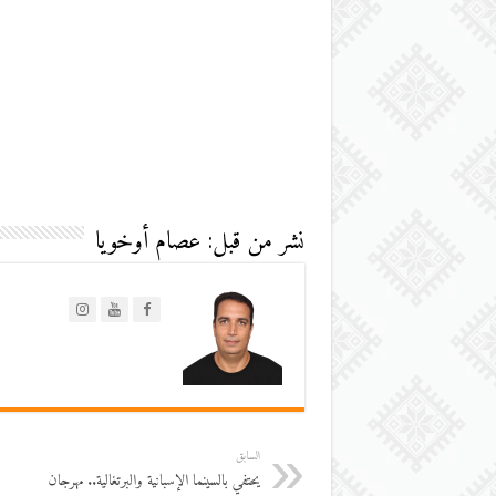
نشر من قبل: عصام أوخويا
السابق
يحتفي بالسينما الإسبانية والبرتغالية.. مهرجان