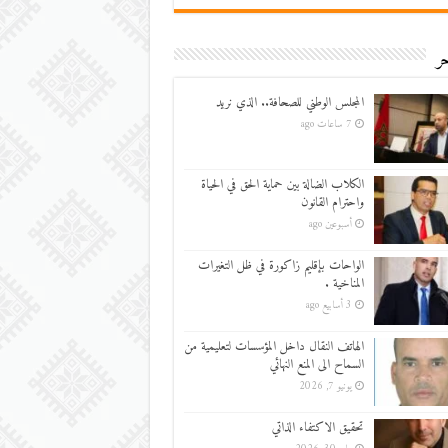
ر
المجلس الوطني للصحافة.. الذي نريد
7 ساعات ago
الكلاب الضالة بين حماية الحق في الحياة
واحترام القانون
أسبوعين ago
الواحات بإقليم زاكورة في ظل التغيرات
المناخية .
3 أسابيع ago
الهاتف النقال داخل المؤسسات لتعليمية من
السماح الى المنع النهائي
يونيو 7, 2026
تحقيق الاكتفاء الذاتي