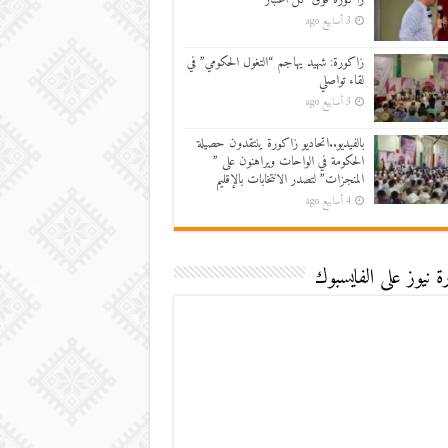
3 أسابيع ago
زاكورة: شهيد يهاجم “التغول الحكومي” في
لقاء تواصلي
3 أسابيع ago
بالفيديو..اتحاديو زاكورة ينتقدون حصيلة
الحكومة في الواحات ويراهنون على ”
المنجزات” لتصدر الانتخابات بالإقليم
4 أسابيع ago
 نيوز على الفايسبوك