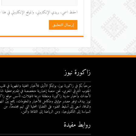
احفظ اسمي، بريدي الإلكتروني، والموقع الإلكتروني في هذا المت
زاكورة نيوز
مرحبًا بكم في زاكورة نيوز، بوابتكم الأولى للأخبار المحلية والجهوية في قلب
الجنوب الشرقي المغربي. نحن منصة إخبارية متخصصة في تقديم تغطية شام
لأحداث وأخبار مدينة زاكورة ومنطقة درعة تافيلالت. تأسس موقع زاك
نيوز بهدف توفير مصدر موثوق ومتكامل للأخبار والمعلومات، يجمع بين المهن
والدقة. نسعى إلى تسليط الضوء على القضايا المحلية التي تهم مجتمعنا، من
السياسة إلى التكنولوجيا، ومن الرياضة إلى الثقافة والفن.
روابط مفيدة