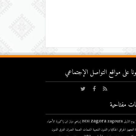
عونا على مواقع التواصل اﻹجتماعي
ات مفتاحية
zagora
zagoura
ى
INDH
إبراهيم دياز
ابن زاكورة
الأحياء
 التجهيز
الحرائق
الحكاية و الفنون الشعبية
الشحات
الصحة
العمران
الغرق
الفنون