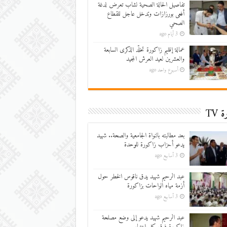
تفاصيل الحالة الصحية لشاب تعرض لدغة
أفعى بورزازات وتدخل عاجل للقطاع
الصحي
3 أيام ago
عمالة إقليم زاكورة تخلّد الذكرى السابعة
والعشرين لعيد العرش المجيد
أسبوع واحد ago
 TV
بعد مطالبته بالنواة الجامعية والصحة.. شهيد
يدعو أحزاب زاكورة للوحدة
3 أسابيع ago
عبد الرحيم شهيد يدق ناقوس الخطر حول
أزمة مياه الواحات بزاكورة
3 أسابيع ago
عبد الرحيم شهيد يدعو إلى وضع مصلحة
زاكورة فوق كل اعتبار