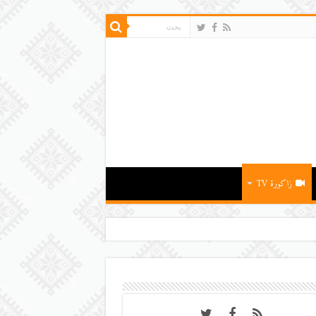
زاكورة TV