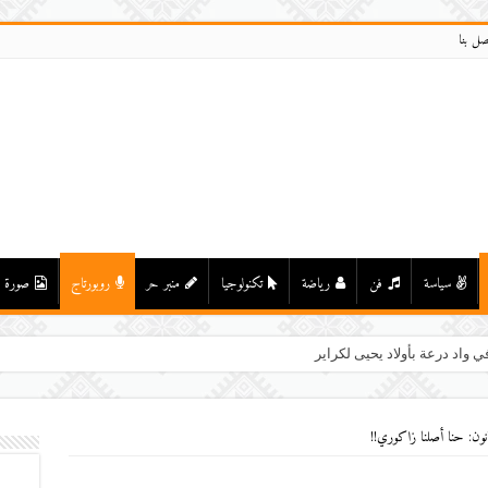
صل بنا
سياسة
فن
رياضة
تكنولوجيا
منبر حر
روبورتاج
صورة
ي واد درعة بأولاد يحيى لكراير
نون: حنا أصلنا زاكوري!!