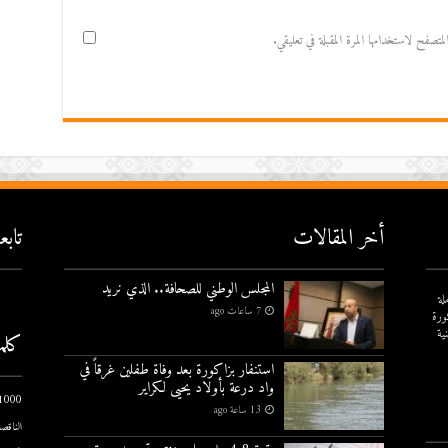
صفح لاستخدامها المرة المقبلة في تعليقي.
أخر المقالات
تاب
المجلس الوطني للصحافة.. الذي نريد
لة
7 ساعات ago
ورة
ية
كلم
استنفار بزاكورة بعد وفاة طفلين غرقاً في
واد درعة بأولاد يحيى لكراير
1000 يوم الاول
13 ساعة ago
الناقصة