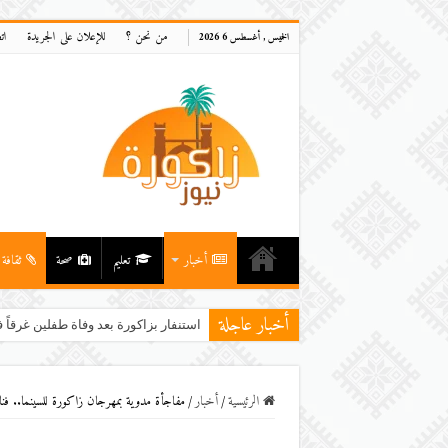
من نحن ؟
للإعلان على الجريدة
ات
الخميس , أغسطس 6 2026
أخبار
تعليم
صحة
ثقافة
أخبار عاجلة
استنفار بزاكورة بعد وفاة طفلين غرقاً ف
الرئيسية
/
أخبار
/
مفاجأة مدوية بمهرجان زاكورة للسينما.. فنا