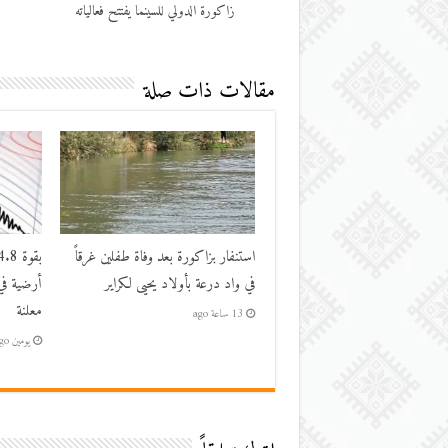
زاكورة الدولي للسينما يفتتح فعالياته
مقالات ذات صلة
استنفار بزاكورة بعد وفاة طفلين غرقاً
في واد درعة بأولاد يحيى لكراير
أرضية في
معلنة
13 ساعة ago
يومين ago