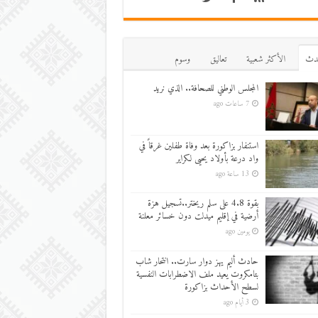
دث
اﻷكثر شعبية
تعاليق
وسوم
المجلس الوطني للصحافة.. الذي نريد
7 ساعات ago
استنفار بزاكورة بعد وفاة طفلين غرقاً في
واد درعة بأولاد يحيى لكراير
13 ساعة ago
بقوة 4.8 على سلم ريختر..تسجيل هزة
أرضية في إقليم ميدلت دون خسائر معلنة
يومين ago
حادث أليم يهز دوار سارت.. انتحار شاب
بتامكروت يعيد ملف الاضطرابات النفسية
لسطح الأحداث بزاكورة
3 أيام ago