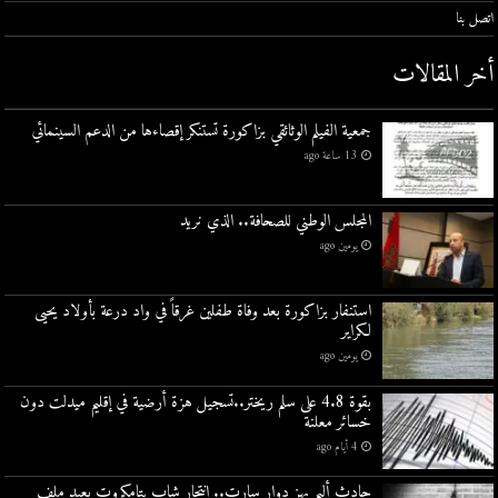
اتصل بنا
أخر المقالات
جمعية الفيلم الوثائقي بزاكورة تستنكر إقصاءها من الدعم السينمائي
13 ساعة ago
المجلس الوطني للصحافة.. الذي نريد
يومين ago
استنفار بزاكورة بعد وفاة طفلين غرقاً في واد درعة بأولاد يحيى
لكراير
يومين ago
بقوة 4.8 على سلم ريختر..تسجيل هزة أرضية في إقليم ميدلت دون
خسائر معلنة
4 أيام ago
حادث أليم يهز دوار سارت.. انتحار شاب بتامكروت يعيد ملف