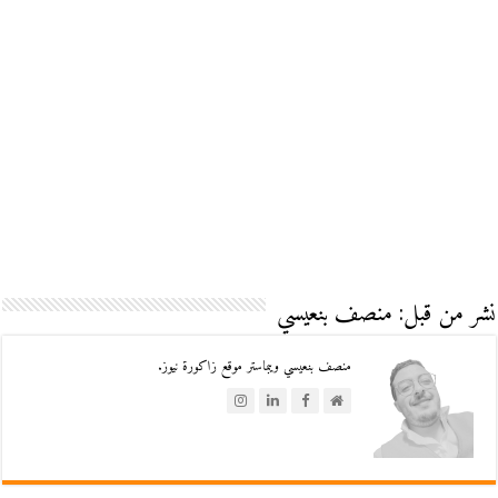
نشر من قبل: منصف بنعيسي
منصف بنعيسي ويبماستر موقع زاكورة نيوز.