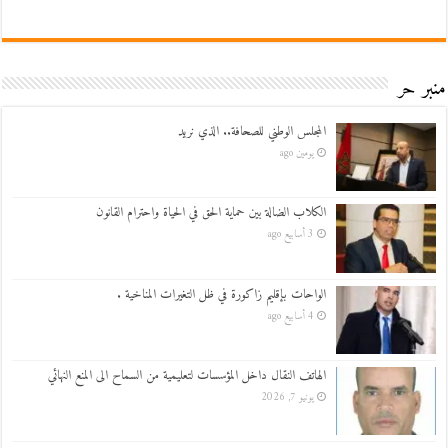
منبر حر
المجلس الوطني للصحافة.. الذي نريد
يومين ago
الكلاب الضالة بين حماية الحق في الحياة واحترام القانون
3 أسابيع ago
الواحات بإقليم زاكورة في ظل التغيرات المناخية .
4 أسابيع ago
الهاتف النقال داخل المؤسسات لتعليمية من السماح الى المنع النهائي
يونيو 7, 2026