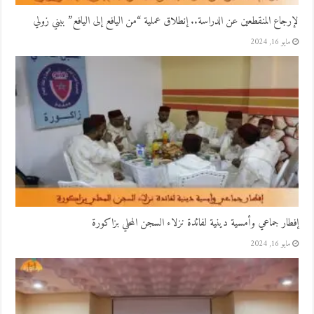
لإرجاع المنقطعين عن الدراسة.. إنطلاق عملية “من اليافع إلى اليافع” ببني زولي
مايو 16, 2024
إفطار جماعي وأمسية دينية لفائدة نزلاء السجن المحلي بزاكورة
مايو 16, 2024