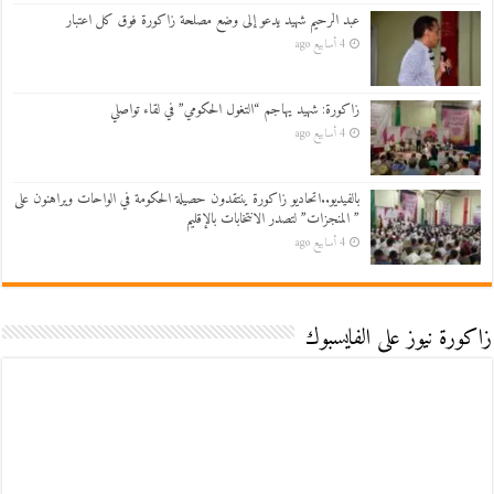
عبد الرحيم شهيد يدعو إلى وضع مصلحة زاكورة فوق كل اعتبار
4 أسابيع ago
زاكورة: شهيد يهاجم “التغول الحكومي” في لقاء تواصلي
4 أسابيع ago
بالفيديو..اتحاديو زاكورة ينتقدون حصيلة الحكومة في الواحات ويراهنون على
” المنجزات” لتصدر الانتخابات بالإقليم
4 أسابيع ago
زاكورة نيوز على الفايسبوك