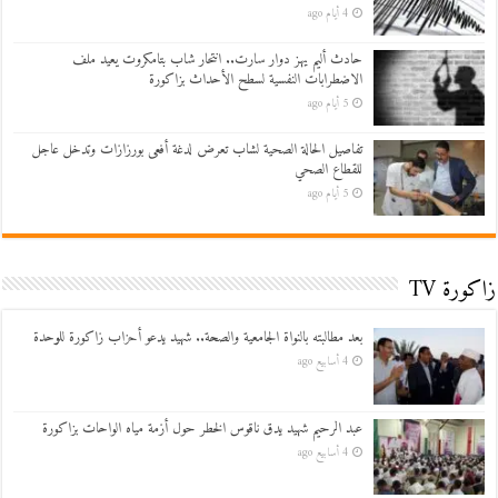
4 أيام ago
حادث أليم يهز دوار سارت.. انتحار شاب بتامكروت يعيد ملف
الاضطرابات النفسية لسطح الأحداث بزاكورة
5 أيام ago
تفاصيل الحالة الصحية لشاب تعرض لدغة أفعى بورزازات وتدخل عاجل
للقطاع الصحي
5 أيام ago
زاكورة TV
بعد مطالبته بالنواة الجامعية والصحة.. شهيد يدعو أحزاب زاكورة للوحدة
4 أسابيع ago
عبد الرحيم شهيد يدق ناقوس الخطر حول أزمة مياه الواحات بزاكورة
4 أسابيع ago