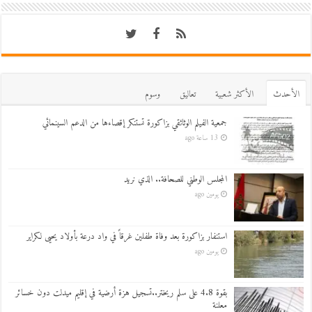
اﻷحدث
اﻷكثر شعبية
تعاليق
وسوم
جمعية الفيلم الوثائقي بزاكورة تستنكر إقصاءها من الدعم السينمائي
13 ساعة ago
المجلس الوطني للصحافة.. الذي نريد
يومين ago
استنفار بزاكورة بعد وفاة طفلين غرقاً في واد درعة بأولاد يحيى لكراير
يومين ago
بقوة 4.8 على سلم ريختر..تسجيل هزة أرضية في إقليم ميدلت دون خسائر
معلنة