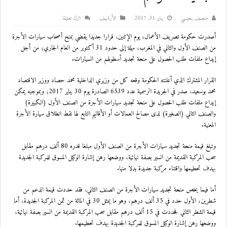
منصف بنعيسي
يناير 31, 2017
اﻷرشيف
اترك تعليقا
أصدرت حكومة تصريف الأعمال، يوم الإثنين، قرارا جديدا يقضي بمنح أصحاب سيارات الأجرة
من الصنف الأول والثاني في المغرب، مهلة إلى حدود 31 أكتوبر من العام الجاري؛ من أجل
إيداع ملفات طلب الحصول على منحة تجديد أسطولهم من السيارات.
القرار المشترك الذي أعلنته الحكومة وقعه كل من وزيري الداخلية محمد حصاد ووزير الاقتصاد
محمد بوسعيد، صدر في الجريدة الرسمية عدد 6539 الصادرة يوم 30 يناير 2017؛ وبموجبه يمكن
إيداع ملفات طلب الحصول على منحة تجديد سيارات الأجرة من الصنف الأول (الكبيرة)
والصنف الثاني (الصغيرة) لدى مصالح العمالات أو الأقاليم التابع لها نقط انطلاق سيارة الأجرة
المعنية.
وتبلغ قيمة منحة تجديد سيارات الأجرة من الصنف الأول مبلغا قدره 80 ألف درهم مقابل
سحب المركبة القديمة من السير بصفة نهائية، ووضعها رهن إشارة الوكيل المسوق للمركبة الجديدة
بهدف تحطيمها واقتناء مركبة جديدة بدلا منها.
أما فيما يخص منحة تجديد سيارات الأجرة من الصنف الثاني، فقد حددت قيمة الدعم من
شطرين، الأول حدد في 35 ألف درهم، وهو ما يمثل 30 في المائة من ثمن المركبة الجديدة، أما
قيمة الشطر الثاني فحددت في 15 ألف درهم مقابل سحب المركبة القديمة من السير بصفة نهائية،
ووضعها رهن إشارة الوكيل المسوق للمركبة الجديدة بهدف تحطيمها.