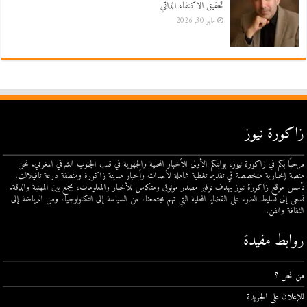
تحقيق الاكتفاء الذاتي
مايو 30, 2026
زاكورة نيوز
مرحبًا بكم في زاكورة نيوز، بوابتكم الأولى للأخبار المحلية والجهوية في قلب الجنوب الشرقي المغربي. نحن
منصة إخبارية متخصصة في تقديم تغطية شاملة لأحداث وأخبار مدينة زاكورة ومنطقة درعة تافيلالت.
تأسس موقع زاكورة نيوز بهدف توفير مصدر موثوق ومتكامل للأخبار والمعلومات، يجمع بين المهنية والدقة.
نسعى إلى تسليط الضوء على القضايا المحلية التي تهم مجتمعنا، من السياسة إلى التكنولوجيا، ومن الرياضة إلى
الثقافة والفن.
روابط مفيدة
من نحن ؟
للإعلان على الجريدة