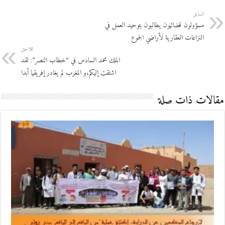
السابق
مسؤولون قضائيون يطالبون بتوحيد العمل في
النزاعات العقارية لأراضي الجموع
اللاحق
الملك محمد السادس في “خطاب النصر”: لقد
اشتقت إليكم،و المغرب لم يغادر إفريقيا أبدا
مقالات ذات صلة