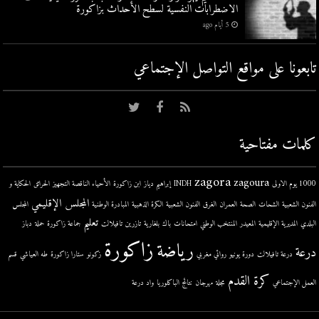
الاضطرابات النفسية لسطح الأحداث بزاكورة
5 أيام ago
تابعونا على مواقع التواصل اﻹجتماعي
كلمات مفتاحية
zagora
zagoura
1000 يوم الاولى
INDH
إبراهيم دياز
ابن زاكورة
الأحياء الناقصة التجهيز
الحرائق
الحكاية و
المجلس الإقليمي
الفنون الشعبية
الشحات
الصحة
العمران
الغرق
الفنون الشعبية
الكرة الذهبية
المبادرة الوطنية
المجلس
تعليم
البلدي
المديرية الإقليمية
المعيدر
المنتخب الوطني
امتحانات
باك
بلغارية
تازرين
تافيلالت
جماعة زاكورة
حملة
دباز
زاكورة
رياضة
درعة
درعة تافيلالت
دورة يونيو
روائي مغربي
زكونو
ستارا زاكورة
طه العياشي
قسم
كرة القدم
العمل الإجتماعي
مجلة
مهرجان
نتائج الباكلوريا
واد درعة