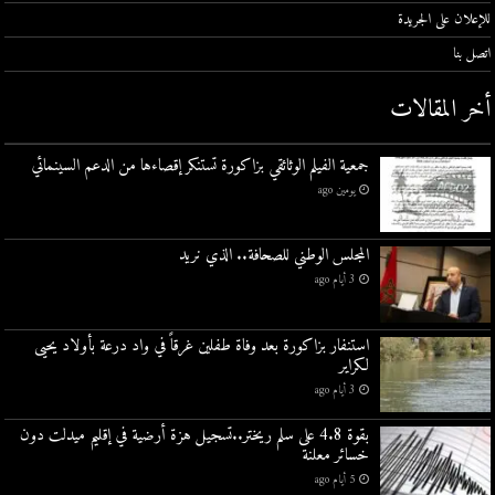
للإعلان على الجريدة
اتصل بنا
أخر المقالات
جمعية الفيلم الوثائقي بزاكورة تستنكر إقصاءها من الدعم السينمائي
يومين ago
المجلس الوطني للصحافة.. الذي نريد
3 أيام ago
استنفار بزاكورة بعد وفاة طفلين غرقاً في واد درعة بأولاد يحيى
لكراير
3 أيام ago
بقوة 4.8 على سلم ريختر..تسجيل هزة أرضية في إقليم ميدلت دون
خسائر معلنة
5 أيام ago