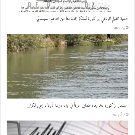
جمعية الفيلم الوثائقي بزاكورة تستنكر إقصاءها من الدعم السينمائي
يومين ago
استنفار بزاكورة بعد وفاة طفلين غرقاً في واد درعة بأولاد يحيى لكراير
3 أيام ago