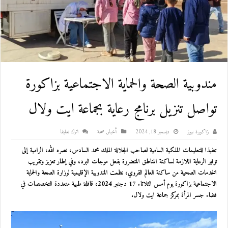
مندوبية الصحة والحماية الاجتماعية بزاكورة
تواصل تنزيل برنامج رعاية بجماعة ايت ولال
زاكورة نيوز
ديسمبر 18, 2024
أخبار
,
صحة
اترك تعليقا
تنفيذا للتعليمات الملكية السامية لصاحب الجلالة الملك محمد السادس، نصره الله، الرامية إلى
توفير الرعاية اللازمة لساكنة المناطق المتضررة بفعل موجات البرد، وفي إطار تعزيز وتقريب
الخدمات الصحية من ساكنة العالم القروي، نظمت المندوبية الإقليمية لوزارة الصحة والحماية
الاجتماعية بزاكورة يوم أمس الثلاثاء 17 دجنبر 2024، قافلة طبية متعددة التخصصات في
فضاء جسر المرأة بمركز جماعة ايت ولال.