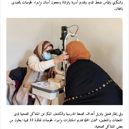
والسكري وقياس ضغط الدم. وتقديم أدوية وفرشاة ومعجون أسنان وإجراء فحوصات بالصدى
بالمجان.
وفي إطار تفعيل وتنزيل أهداف الصحة المدرسية والكشف المبكر عن المشاكل الصحية لدى
المتعلمات والمتعلمين، شملت الحملة تقديم استشارات وإجراء فحوصات لفائدة 33 تلميذا يعانون من
بعض المشاكل الصحية.