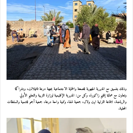
وذلك بتنسيق مع المديرية الجهوية للصحة والحماية الاجتماعية بجهة درعة تافيلالت، وبشراكة
وتعاون مع عمالة إقليم زاكورة، وكل من: المديرية الإقليمية لوزارة التربية والتعليم الأولي
والرياضة، الجماعة الترابية ايت ولال، جمعية شفاء وتنمية واحة درعة، جمعية أجمو للتنمية والسلطات
المحلية.