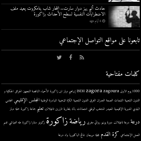
حادث أليم يهز دوار سارت.. انتحار شاب بتامكروت يعيد ملف
الاضطرابات النفسية لسطح الأحداث بزاكورة
6 أيام ago
تابعونا على مواقع التواصل اﻹجتماعي
كلمات مفتاحية
zagora
zagoura
1000 يوم الاولى
INDH
إبراهيم دياز
ابن زاكورة
الأحياء الناقصة التجهيز
الحرائق
الحكاية و
المجلس الإقليمي
الفنون الشعبية
الشحات
الصحة
العمران
الغرق
الفنون الشعبية
الكرة الذهبية
المبادرة الوطنية
المجلس
تعليم
البلدي
المديرية الإقليمية
المعيدر
المنتخب الوطني
امتحانات
باك
بلغارية
تازرين
تافيلالت
جماعة زاكورة
حملة
دباز
زاكورة
رياضة
درعة
درعة تافيلالت
دورة يونيو
روائي مغربي
زكونو
ستارا زاكورة
طه العياشي
قسم
كرة القدم
العمل الإجتماعي
مجلة
مهرجان
نتائج الباكلوريا
واد درعة