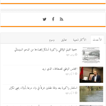
اﻷحدث
اﻷكثر شعبية
تعاليق
وسوم
جمعية الفيلم الوثائقي بزاكورة تستنكر إقصاءها من الدعم السينمائي
يومين ago
المجلس الوطني للصحافة.. الذي نريد
3 أيام ago
استنفار بزاكورة بعد وفاة طفلين غرقاً في واد درعة بأولاد يحيى لكراير
3 أيام ago