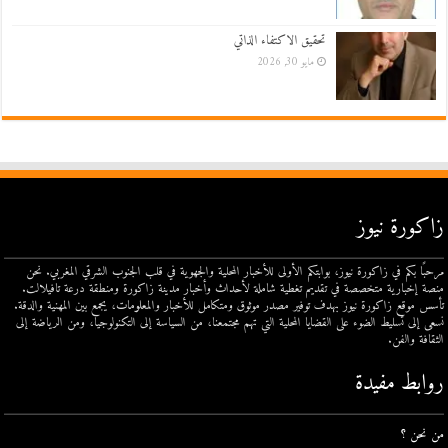
تحقيق الاكتفاء الذاتي
مايو 30, 2026
زاكورة نيوز
مرحبًا بكم في زاكورة نيوز، بوابتكم الأولى للأخبار المحلية والجهوية في قلب الجنوب الشرقي المغربي. نحن
منصة إخبارية متخصصة في تقديم تغطية شاملة لأحداث وأخبار مدينة زاكورة ومنطقة درعة تافيلالت.
تأسس موقع زاكورة نيوز بهدف توفير مصدر موثوق ومتكامل للأخبار والمعلومات، يجمع بين المهنية والدقة.
نسعى إلى تسليط الضوء على القضايا المحلية التي تهم مجتمعنا، من السياسة إلى التكنولوجيا، ومن الرياضة إلى
الثقافة والفن.
روابط مفيدة
من نحن ؟