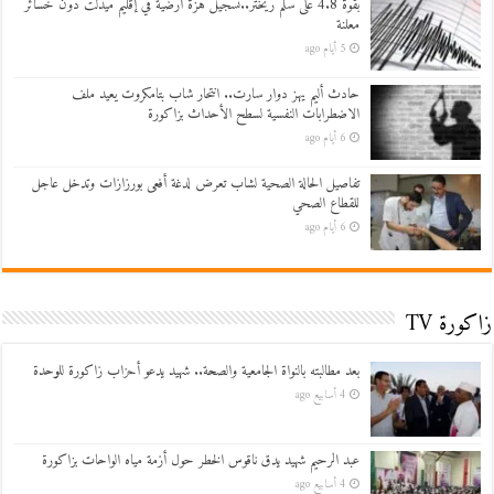
بقوة 4.8 على سلم ريختر..تسجيل هزة أرضية في إقليم ميدلت دون خسائر
معلنة
5 أيام ago
حادث أليم يهز دوار سارت.. انتحار شاب بتامكروت يعيد ملف
الاضطرابات النفسية لسطح الأحداث بزاكورة
6 أيام ago
تفاصيل الحالة الصحية لشاب تعرض لدغة أفعى بورزازات وتدخل عاجل
للقطاع الصحي
6 أيام ago
زاكورة TV
بعد مطالبته بالنواة الجامعية والصحة.. شهيد يدعو أحزاب زاكورة للوحدة
4 أسابيع ago
عبد الرحيم شهيد يدق ناقوس الخطر حول أزمة مياه الواحات بزاكورة
4 أسابيع ago