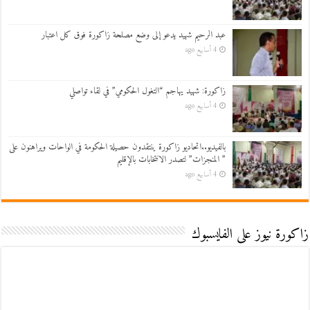
عبد الرحيم شهيد يدعو إلى وضع مصلحة زاكورة فوق كل اعتبار
4 أسابيع ago
زاكورة: شهيد يهاجم “التغول الحكومي” في لقاء تواصلي
4 أسابيع ago
بالفيديو..اتحاديو زاكورة ينتقدون حصيلة الحكومة في الواحات ويراهنون على
” المنجزات” لتصدر الانتخابات بالإقليم
4 أسابيع ago
زاكورة نيوز على الفايسبوك