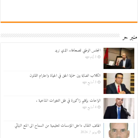
منبر حر
المجلس الوطني للصحافة.. الذي نريد
3 أيام ago
الكلاب الضالة بين حماية الحق في الحياة واحترام القانون
3 أسابيع ago
الواحات بإقليم زاكورة في ظل التغيرات المناخية .
4 أسابيع ago
الهاتف النقال داخل المؤسسات لتعليمية من السماح الى المنع النهائي
يونيو 7, 2026