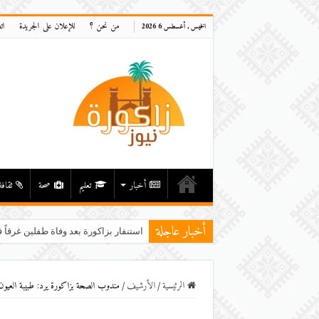
من نحن ؟
للإعلان على الجريدة
ات
الخميس , أغسطس 6 2026
أخبار
تعليم
صحة
ثقافة
أخبار عاجلة
استنفار بزاكورة بعد وفاة طفلين غرقاً ف
الرئيسية
/
اﻷرشيف
/
مندوب الصحة بزاكورة يرد: طبيبة العي