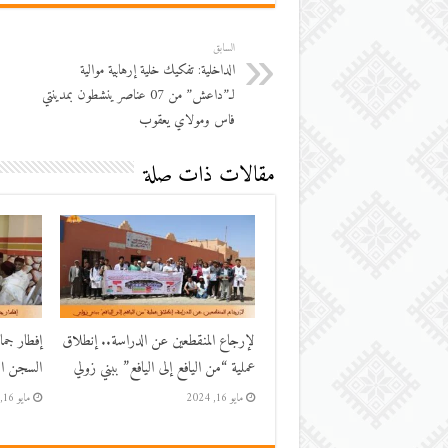
السابق
الداخلية: تفكيك خلية إرهابية موالية
لـ”داعش” من 07 عناصر ينشطون بمدينتي
فاس ومولاي يعقوب
مقالات ذات صلة
لإرجاع المنقطعين عن الدراسة.. إنطلاق
إفطار جم
عملية “من اليافع إلى اليافع” ببني زولي
السجن الم
مايو 16, 2024
مايو 16, 2024