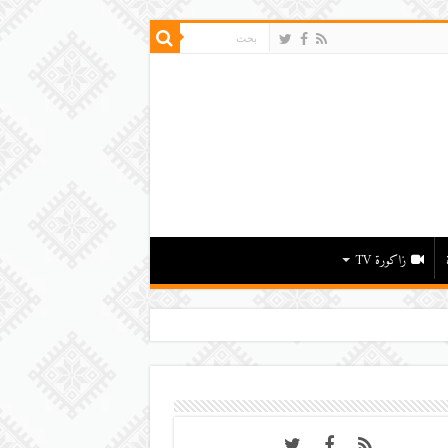
زاكورة TV