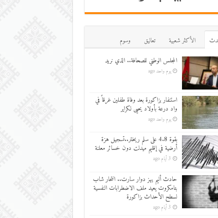
دث
اﻷكثر شعبية
تعاليق
وسوم
المجلس الوطني للصحافة.. الذي نريد
يوم واحد ago
استنفار بزاكورة بعد وفاة طفلين غرقاً في
واد درعة بأولاد يحيى لكراير
يوم واحد ago
بقوة 4.8 على سلم ريختر..تسجيل هزة
أرضية في إقليم ميدلت دون خسائر معلنة
3 أيام ago
حادث أليم يهز دوار سارت.. انتحار شاب
بتامكروت يعيد ملف الاضطرابات النفسية
لسطح الأحداث بزاكورة
3 أيام ago