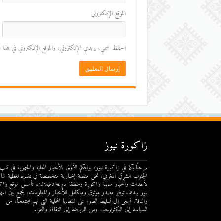
الموقع الإلكتروني
احفظ اسمي، بريدي الإلكتروني، والموقع الإلكتروني في هذا المت
زاكورة نيوز
مرحبًا بكم في زاكورة نيوز، بوابتكم الأولى للأخبار المحلية والجهوية في قلب
الجنوب الشرقي المغربي. نحن منصة إخبارية متخصصة في تقديم تغطية شام
لأحداث وأخبار مدينة زاكورة ومنطقة درعة تافيلالت. تأسس موقع زاك
نيوز بهدف توفير مصدر موثوق ومتكامل للأخبار والمعلومات، يجمع بين المهن
والدقة. نسعى إلى تسليط الضوء على القضايا المحلية التي تهم مجتمعنا، من
السياسة إلى التكنولوجيا، ومن الرياضة إلى الثقافة والفن.