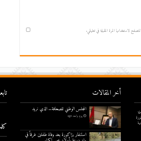
صفح لاستخدامها المرة المقبلة في تعليقي.
أخر المقالات
تاب
المجلس الوطني للصحافة.. الذي نريد
لة
يوم واحد ago
ورة
ية
كلم
استنفار بزاكورة بعد وفاة طفلين غرقاً في
واد درعة بأولاد يحيى لكراير