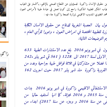
ع عن حقوق الإنسان بزاكورة للمسؤولين عن القطاع الصحي بالإقليم، بـ”التستر على الغياب
لغياب المتكرر للطبيبة المذكورة راجع إلى كونها تعمل في عيادة طبية لأمراض العيون
د الغفيري المندوب الاقليمي لوزارة الصحة بزاكورة جاء فيه :
حول بيان العصبة المغربية للدفاع عن حقوق الانسان الكتابة
رة للطبيبة المختصة في امراض العيون ، وتنويرا للرأي العام ،
 التوضيحات التالية:
مند تعيين الطبيبة الوحيدة في امراض العيون في شهر يونيو 2016 بلغ عدد الاستشارات الطبية 633
زاكورة
استشارة و ارتفعت فقط في الثلاثة الاشهر الاولى لسنة 2017 الى 1228 ( 561 قي شهر يناير ،242
 شهر مارس) هذا فضلا عن مشاركتها في ثلاثة قوافل طبية جراحية وعدد من
القوافل الطبية الاقليمية بالمراكز الصحية القروية بزاكورة منذ شهر يناير 2017 حيت اجريت 162
كما ان المعنية بالامرعندما عينت بالمركز الاستشفائي الاقليمي بزاكورة في شهر يونيو 2016 بدات
تستفيد من رخصتها الادارية السنوية عن سنة 2015 و 2016 مجزئة. كما انها تستفيد حاليا من
رخصة ادارية سنوية بالخارج ( ما تبقى عن سنة 2016 و وجزء عن سنة 2017) ابتداء من