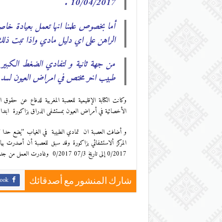
10/04/2017 .
أما بخصوص علمنا انها تعمل بعيادة خاصة ب
الراهن على اي دليل مادي واذا تبت ذل
من جهة ثانية و لتفادي الضغط الكبي
طبيب اخر مختص في امراض العيون لسد 
وكانت الكتابة الإقليمية للعصبة المغربية للدفاع عن حقوق 
الأخصائية في أمراض العيون بمستشفى الدراق بزاكورة ابتداء من تاريــــــــــخ 6 0/4 0/2017 إلى اجل غير 
و أضافت العصبة ان تمادي الطبيبة في الغياب ’’يضع حدا ل
0/2017 إلى تاريخ 07/3 0/2017 وغادرت العمل من جديد يــــــوم 16/3 0/2017 إلى تاريخ 27/3 0/2017.’’
ook
شارك المنشور مع أصدقائك