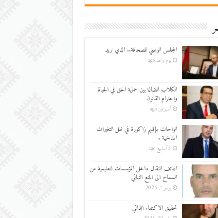
ر
المجلس الوطني للصحافة.. الذي نريد
يوم واحد ago
الكلاب الضالة بين حماية الحق في الحياة
واحترام القانون
أسبوعين ago
الواحات بإقليم زاكورة في ظل التغيرات
المناخية .
3 أسابيع ago
الهاتف النقال داخل المؤسسات لتعليمية من
السماح الى المنع النهائي
يونيو 7, 2026
تحقيق الاكتفاء الذاتي