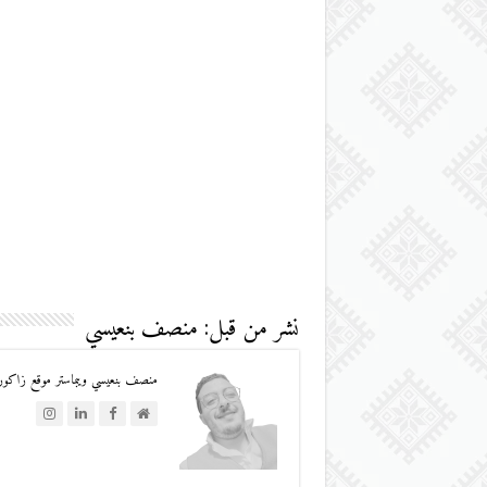
نشر من قبل: منصف بنعيسي
منصف بنعيسي ويبماستر موقع زاكورة