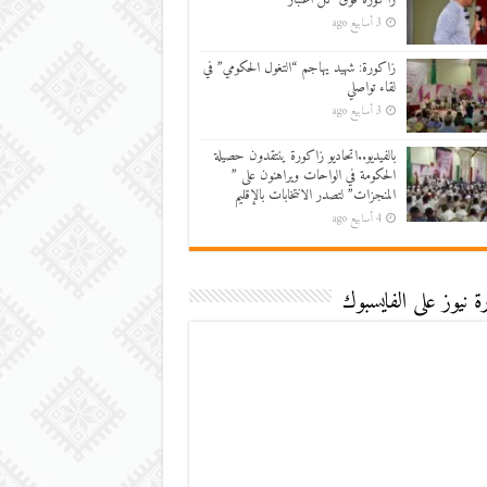
3 أسابيع ago
زاكورة: شهيد يهاجم “التغول الحكومي” في
لقاء تواصلي
3 أسابيع ago
بالفيديو..اتحاديو زاكورة ينتقدون حصيلة
الحكومة في الواحات ويراهنون على ”
المنجزات” لتصدر الانتخابات بالإقليم
4 أسابيع ago
 نيوز على الفايسبوك