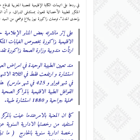
في ردها على اتهمات الكتابة الإقليمية للعصبة المغربية للدفا
المتكرر للطبيبة الأخصائية للعيون بمستشفى الدراق، و أن ا
بإحدى المدن”. توصلت زاكورة نيوز ببلاغ توضحي من السيد محم
على إثر مانشرته بعض المنابر الإعلامية 
الاقليمية بزاكورة بخصوص الغيابات المتكر
ارتأت مندوبية وزارة الصحة بزاكورة تقديم
في شهر فبراير و 425 في
عملية جراحية و 1880 استشارة طبية.