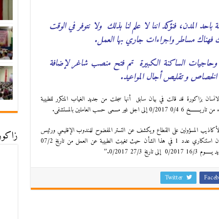
احد المدن، فنؤكد اننا لا علم لنا بذلك ولا نتوفر في الوقت
ك فهناك مساطر واجراءات جاري بها العمل.
ر وحاجيات الساكنة الكبيرة تم فتح منصب شاغر لإضافة
الخصاص و تقليص أجال المواعيد.
الانسان بزاكورة قد قالت في بيان سابق أنها سجلت من جديد الغياب المتكرر للطبيبة
مسمى حسب العاملين بالمستشفى.
أكاذيب المسؤولين على القطاع ويكشف عن التستر المفضوح للمندوب الإقليمي ورئيس
زاكورة
المركز ألاستشفائي بزاكورة وقد سبق للعصبة أن أصدرت بيان استنكاري عدد 1 في هذا الشأن حيث تغيبت الطبيبة عن العمل من تاريخ 07/2
Twitter
Faceb