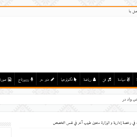
صل بنا
سياسة
فن
رياضة
تكنولوجيا
منبر حر
روبورتاج
صورة
ي واد درعة بأولاد يحيى لكراير
ون في رخصة إدارية و الوزارة ستعين طبيب آخر في نفس التخصص