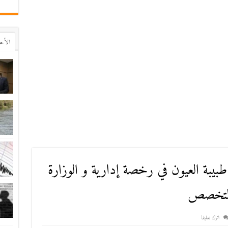
اﻷح
بيبة العيون في رخصة إدارية و الوزارة
التخصص
اترك تعليقا