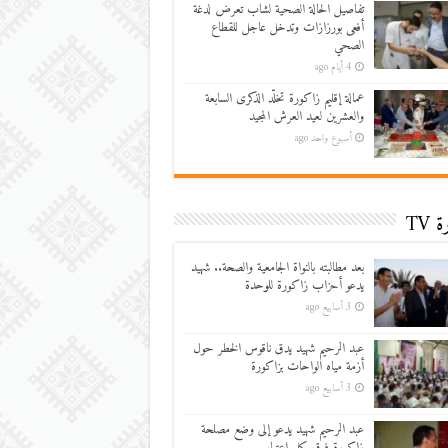
تفاصيل الحالة الصحية لشاب تعرض لدغة
أفعى بورزازات وتدخل عاجل للقطاع
الصحي
4 أيام ago
عمالة إقليم زاكورة تخلّد الذكرى السابعة
والعشرين لعيد العرش المجيد
أسبوع واحد ago
 TV
بعد مطالبته بالنواة الجامعية والصحة.. شهيد
يدعو أحزاب زاكورة للوحدة
3 أسابيع ago
عبد الرحيم شهيد يدق ناقوس الخطر حول
أزمة مياه الواحات بزاكورة
3 أسابيع ago
عبد الرحيم شهيد يدعو إلى وضع مصلحة
زاكورة فوق كل اعتبار