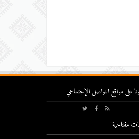
عونا على مواقع التواصل اﻹجتماعي
ات مفتاحية