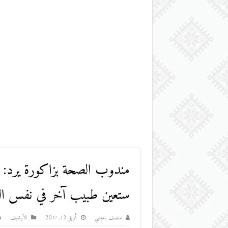
مندوب الصحة بزاكورة يرد: ط
ستعين طبيب آخر في نفس 
منصف بنعيسي
أبريل 12, 2017
اﻷرشيف