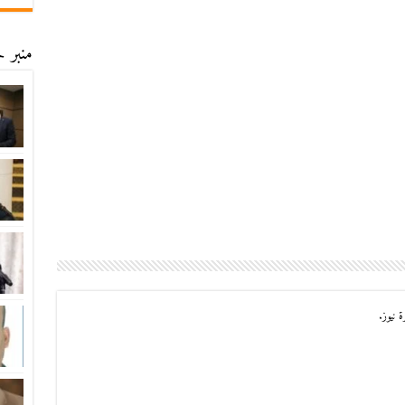
منبر ح
 نيوز.