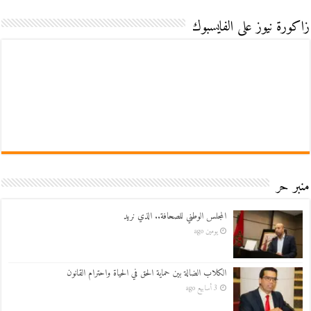
زاكورة نيوز على الفايسبوك
منبر حر
المجلس الوطني للصحافة.. الذي نريد
يومين ago
الكلاب الضالة بين حماية الحق في الحياة واحترام القانون
3 أسابيع ago