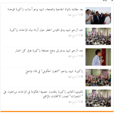
بعد مطالبته بالنواة الجامعية والصحة.. شهيد يدعو أحزاب زاكورة للوحدة
4 أسابيع ago
عبد الرحيم شهيد يدق ناقوس الخطر حول أزمة مياه الواحات بزاكورة
4 أسابيع ago
عبد الرحيم شهيد يدعو إلى وضع مصلحة زاكورة فوق كل اعتبار
4 أسابيع ago
زاكورة: شهيد يهاجم “التغول الحكومي” في لقاء تواصلي
4 أسابيع ago
بالفيديو..اتحاديو زاكورة ينتقدون حصيلة الحكومة في الواحات ويراهنون على
” المنجزات” لتصدر الانتخابات بالإقليم
4 أسابيع ago