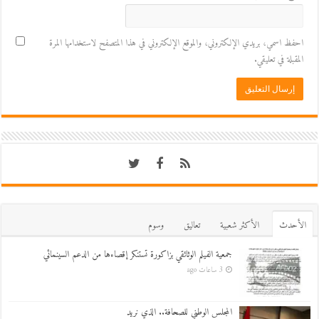
احفظ اسمي، بريدي الإلكتروني، والموقع الإلكتروني في هذا المتصفح لاستخدامها المرة
المقبلة في تعليقي.
اﻷحدث
اﻷكثر شعبية
تعاليق
وسوم
جمعية الفيلم الوثائقي بزاكورة تستنكر إقصاءها من الدعم السينمائي
3 ساعات ago
المجلس الوطني للصحافة.. الذي نريد