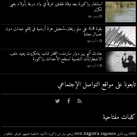
استنفار بزاكورة بعد وفاة طفلين غرقاً في واد درعة بأولاد يحيى
لكراير
يومين ago
بقوة 4.8 على سلم ريختر..تسجيل هزة أرضية في إقليم ميدلت دون
خسائر معلنة
4 أيام ago
حادث أليم يهز دوار سارت.. انتحار شاب بتامكروت يعيد ملف
الاضطرابات النفسية لسطح الأحداث بزاكورة
4 أيام ago
تابعونا على مواقع التواصل اﻹجتماعي
كلمات مفتاحية
zagora
zagoura
1000 يوم الاولى
INDH
إبراهيم دياز
ابن زاكورة
الأحياء الناقصة التجهيز
الحرائق
الحكاية و