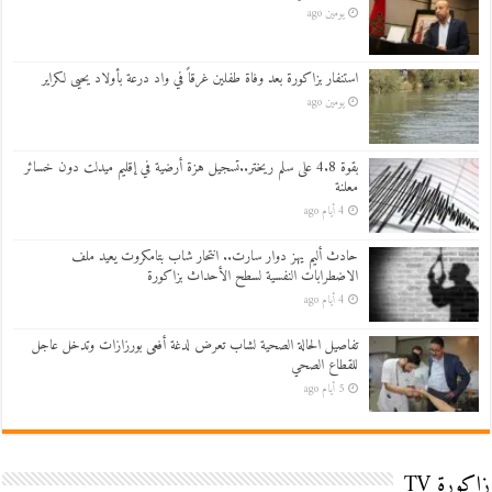
يومين ago
استنفار بزاكورة بعد وفاة طفلين غرقاً في واد درعة بأولاد يحيى لكراير
يومين ago
بقوة 4.8 على سلم ريختر..تسجيل هزة أرضية في إقليم ميدلت دون خسائر
معلنة
4 أيام ago
حادث أليم يهز دوار سارت.. انتحار شاب بتامكروت يعيد ملف
الاضطرابات النفسية لسطح الأحداث بزاكورة
4 أيام ago
تفاصيل الحالة الصحية لشاب تعرض لدغة أفعى بورزازات وتدخل عاجل
للقطاع الصحي
5 أيام ago
زاكورة TV