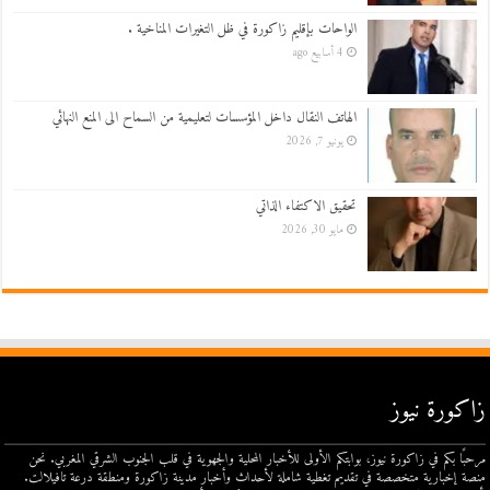
الواحات بإقليم زاكورة في ظل التغيرات المناخية .
4 أسابيع ago
الهاتف النقال داخل المؤسسات لتعليمية من السماح الى المنع النهائي
يونيو 7, 2026
تحقيق الاكتفاء الذاتي
مايو 30, 2026
زاكورة نيوز
مرحبًا بكم في زاكورة نيوز، بوابتكم الأولى للأخبار المحلية والجهوية في قلب الجنوب الشرقي المغربي. نحن
منصة إخبارية متخصصة في تقديم تغطية شاملة لأحداث وأخبار مدينة زاكورة ومنطقة درعة تافيلالت.