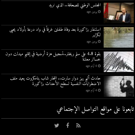
المجلس الوطني للصحافة.. الذي نريد
يومين ago
استنفار بزاكورة بعد وفاة طفلين غرقاً في واد درعة بأولاد يحيى
لكراير
يومين ago
بقوة 4.8 على سلم ريختر..تسجيل هزة أرضية في إقليم ميدلت دون
خسائر معلنة
4 أيام ago
حادث أليم يهز دوار سارت.. انتحار شاب بتامكروت يعيد ملف
الاضطرابات النفسية لسطح الأحداث بزاكورة
4 أيام ago
تابعونا على مواقع التواصل اﻹجتماعي