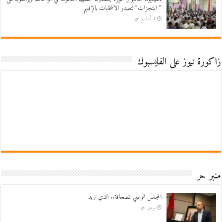
” المنجزات” لتصدر الانتخابات بالإقليم
4 أسابيع ago
زاكورة نيوز على الفايسبوك
منبر حر
المجلس الوطني للصحافة.. الذي نريد
يومين ago