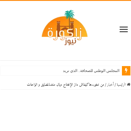
الرئيسية
/
أخبار
/
من تنغير..هاكيفاش داز الإفتتاح ديال منتدىالمضايق و الواحات