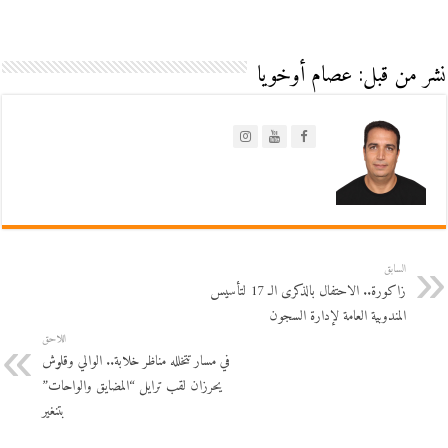
نشر من قبل: عصام أوخويا
السابق
زاكورة.. الاحتفال بالذكرى الـ 17 لتأسيس
المندوبية العامة لإدارة السجون
اللاحق
في مسار تتخلله مناظر خلابة.. الوالي وقلوش
يحرزان لقب ترايل “المضايق والواحات”
بتنغير