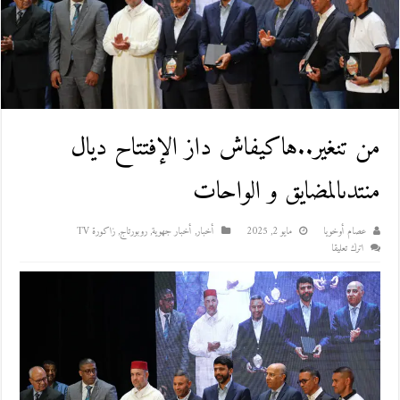
من تنغير..هاكيفاش داز الإفتتاح ديال
منتدىالمضايق و الواحات
عصام أوخويا
مايو 2, 2025
أخبار
,
أخبار جهوية
,
روبورتاج
,
زاكورة TV
اترك تعليقا