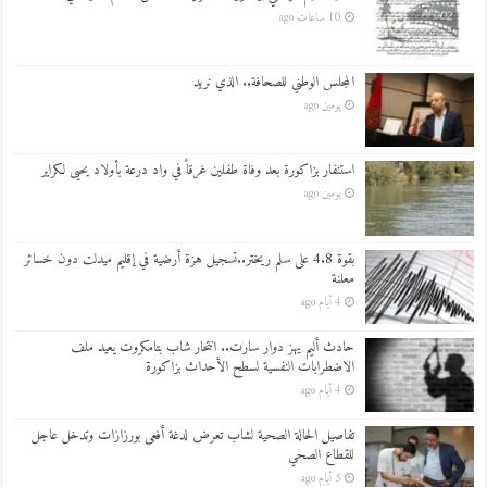
10 ساعات ago
المجلس الوطني للصحافة.. الذي نريد
يومين ago
استنفار بزاكورة بعد وفاة طفلين غرقاً في واد درعة بأولاد يحيى لكراير
يومين ago
بقوة 4.8 على سلم ريختر..تسجيل هزة أرضية في إقليم ميدلت دون خسائر
معلنة
4 أيام ago
حادث أليم يهز دوار سارت.. انتحار شاب بتامكروت يعيد ملف
الاضطرابات النفسية لسطح الأحداث بزاكورة
4 أيام ago
تفاصيل الحالة الصحية لشاب تعرض لدغة أفعى بورزازات وتدخل عاجل
للقطاع الصحي
5 أيام ago