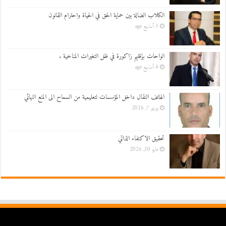
الكلاب الضالة بين حماية الحق في الحياة واحترام القانون
3 أسابيع ago
الواحات بإقليم زاكورة في ظل التغيرات المناخية .
4 أسابيع ago
الهاتف النقال داخل المؤسسات لتعليمية من السماح الى المنع النهائي
يونيو 7, 2026
تحقيق الاكتفاء الذاتي
مايو 30, 2026