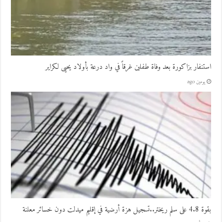
استنفار بزاكورة بعد وفاة طفلين غرقاً في واد درعة بأولاد يحيى لكراير
يومين ago
بقوة 4.8 على سلم ريختر..تسجيل هزة أرضية في إقليم ميدلت دون خسائر معلنة