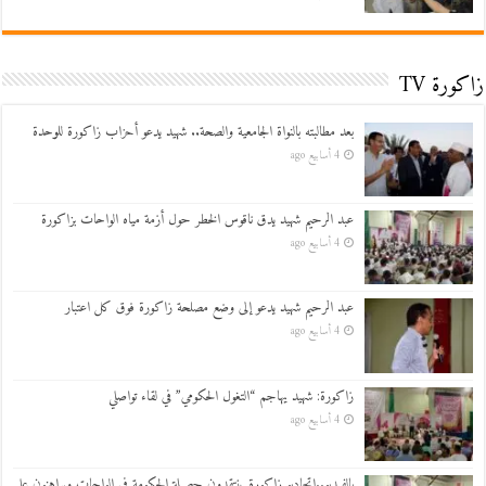
زاكورة TV
بعد مطالبته بالنواة الجامعية والصحة.. شهيد يدعو أحزاب زاكورة للوحدة
4 أسابيع ago
عبد الرحيم شهيد يدق ناقوس الخطر حول أزمة مياه الواحات بزاكورة
4 أسابيع ago
عبد الرحيم شهيد يدعو إلى وضع مصلحة زاكورة فوق كل اعتبار
4 أسابيع ago
زاكورة: شهيد يهاجم “التغول الحكومي” في لقاء تواصلي
4 أسابيع ago
بالفيديو..اتحاديو زاكورة ينتقدون حصيلة الحكومة في الواحات ويراهنون على