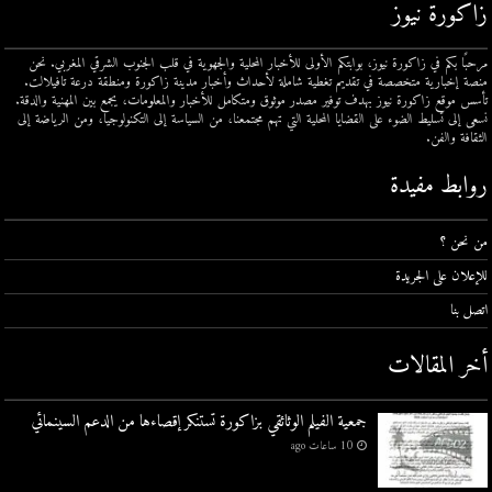
زاكورة نيوز
مرحبًا بكم في زاكورة نيوز، بوابتكم الأولى للأخبار المحلية والجهوية في قلب الجنوب الشرقي المغربي. نحن
منصة إخبارية متخصصة في تقديم تغطية شاملة لأحداث وأخبار مدينة زاكورة ومنطقة درعة تافيلالت.
تأسس موقع زاكورة نيوز بهدف توفير مصدر موثوق ومتكامل للأخبار والمعلومات، يجمع بين المهنية والدقة.
نسعى إلى تسليط الضوء على القضايا المحلية التي تهم مجتمعنا، من السياسة إلى التكنولوجيا، ومن الرياضة إلى
الثقافة والفن.
روابط مفيدة
من نحن ؟
للإعلان على الجريدة
اتصل بنا
أخر المقالات
جمعية الفيلم الوثائقي بزاكورة تستنكر إقصاءها من الدعم السينمائي
10 ساعات ago