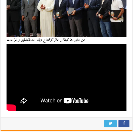
من تنغير..هاكيفاش داز الإفتتاح ديال منتدىالمضايق و الواحات