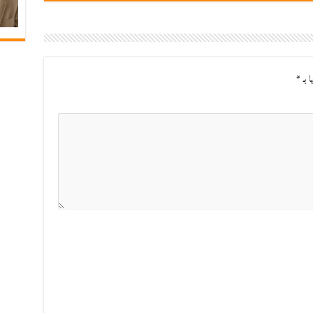
ا بـ
*