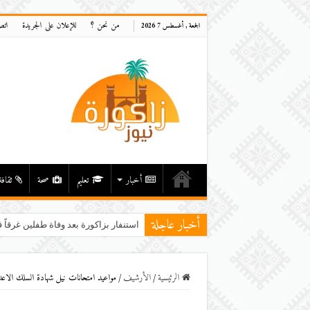
من نحن ؟
للإعلان على الجريدة
اتص
الجمعة , أغسطس 7 2026
أخبار
تعليم
صحة
ثقافة
أخبار عاجلة
استنفار بزاكورة بعد وفاة طفلين غرقاً ف
الرئيسية
/
اﻷرشيف
/
مواعيد امتحانات نيل شهادة السلك الاعدا