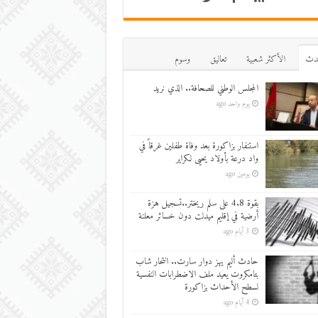
دث
اﻷكثر شعبية
تعاليق
وسوم
المجلس الوطني للصحافة.. الذي نريد
يوم واحد ago
استنفار بزاكورة بعد وفاة طفلين غرقاً في
واد درعة بأولاد يحيى لكراير
يومين ago
بقوة 4.8 على سلم ريختر..تسجيل هزة
أرضية في إقليم ميدلت دون خسائر معلنة
3 أيام ago
حادث أليم يهز دوار سارت.. انتحار شاب
بتامكروت يعيد ملف الاضطرابات النفسية
لسطح الأحداث بزاكورة
4 أيام ago