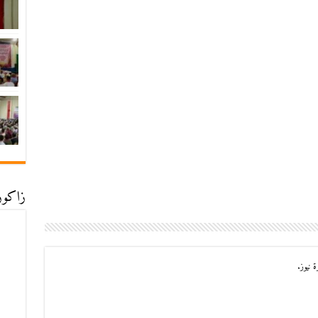
زاكورة
 نيوز.