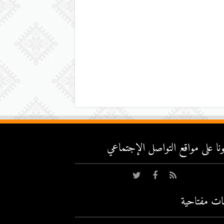
عونا على مواقع التواصل اﻹجتماعي
ات مفتاحية