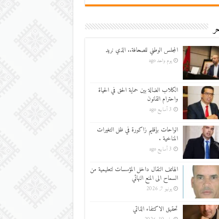
ر
المجلس الوطني للصحافة.. الذي نريد
يوم واحد ago
الكلاب الضالة بين حماية الحق في الحياة
واحترام القانون
3 أسابيع ago
الواحات بإقليم زاكورة في ظل التغيرات
المناخية .
3 أسابيع ago
الهاتف النقال داخل المؤسسات لتعليمية من
السماح الى المنع النهائي
يونيو 7, 2026
تحقيق الاكتفاء الذاتي