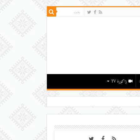
زاكورة TV