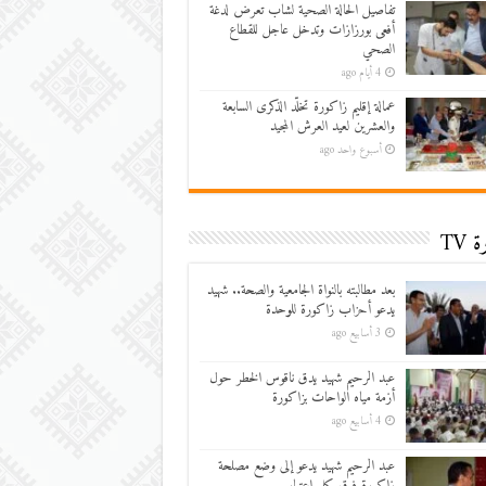
تفاصيل الحالة الصحية لشاب تعرض لدغة
أفعى بورزازات وتدخل عاجل للقطاع
الصحي
4 أيام ago
عمالة إقليم زاكورة تخلّد الذكرى السابعة
والعشرين لعيد العرش المجيد
أسبوع واحد ago
 TV
بعد مطالبته بالنواة الجامعية والصحة.. شهيد
يدعو أحزاب زاكورة للوحدة
3 أسابيع ago
عبد الرحيم شهيد يدق ناقوس الخطر حول
أزمة مياه الواحات بزاكورة
4 أسابيع ago
عبد الرحيم شهيد يدعو إلى وضع مصلحة
زاكورة فوق كل اعتبار