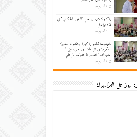
4 أسابيع ago
زاكورة: شهيد يهاجم “التغول الحكومي” في
لقاء تواصلي
4 أسابيع ago
بالفيديو..اتحاديو زاكورة ينتقدون حصيلة
الحكومة في الواحات ويراهنون على ”
المنجزات” لتصدر الانتخابات بالإقليم
4 أسابيع ago
 نيوز على الفايسبوك