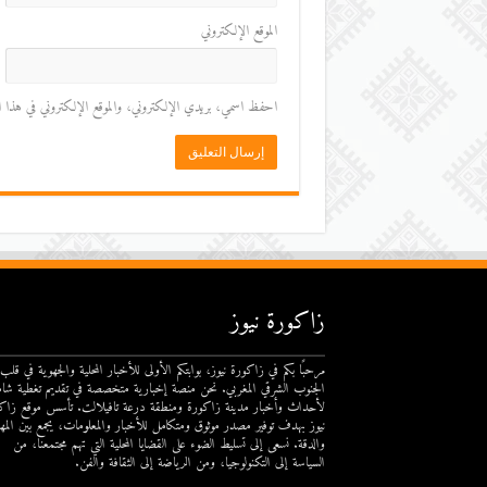
الموقع الإلكتروني
احفظ اسمي، بريدي الإلكتروني، والموقع الإلكتروني في هذا المت
زاكورة نيوز
مرحبًا بكم في زاكورة نيوز، بوابتكم الأولى للأخبار المحلية والجهوية في قلب
الجنوب الشرقي المغربي. نحن منصة إخبارية متخصصة في تقديم تغطية شام
لأحداث وأخبار مدينة زاكورة ومنطقة درعة تافيلالت. تأسس موقع زاك
نيوز بهدف توفير مصدر موثوق ومتكامل للأخبار والمعلومات، يجمع بين المهن
والدقة. نسعى إلى تسليط الضوء على القضايا المحلية التي تهم مجتمعنا، من
السياسة إلى التكنولوجيا، ومن الرياضة إلى الثقافة والفن.