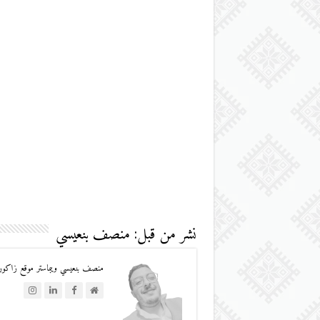
نشر من قبل: منصف بنعيسي
منصف بنعيسي ويبماستر موقع زاكورة