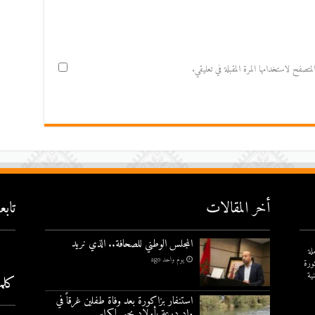
صفح لاستخدامها المرة المقبلة في تعليقي.
أخر المقالات
تاب
المجلس الوطني للصحافة.. الذي نريد
لة
يوم واحد ago
ورة
ية
كلم
استنفار بزاكورة بعد وفاة طفلين غرقاً في
واد درعة بأولاد يحيى لكراير