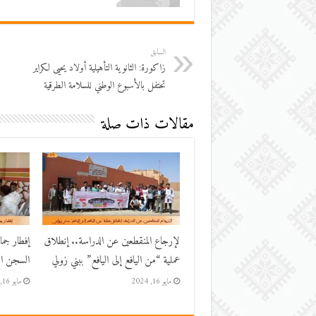
السابق
زاكورة: الثانوية التأهيلية أولاد يحيى لكراير
تحتفل بالأسبوع الوطني للسلامة الطرقية
مقالات ذات صلة
لإرجاع المنقطعين عن الدراسة.. إنطلاق
إفطار جم
عملية “من اليافع إلى اليافع” ببني زولي
السجن الم
مايو 16, 2024
مايو 16, 2024