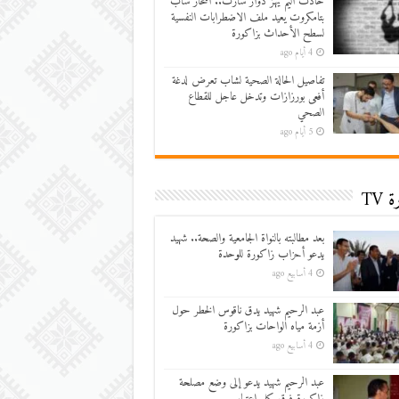
حادث أليم يهز دوار سارت.. انتحار شاب
بتامكروت يعيد ملف الاضطرابات النفسية
لسطح الأحداث بزاكورة
4 أيام ago
تفاصيل الحالة الصحية لشاب تعرض لدغة
أفعى بورزازات وتدخل عاجل للقطاع
الصحي
5 أيام ago
 TV
بعد مطالبته بالنواة الجامعية والصحة.. شهيد
يدعو أحزاب زاكورة للوحدة
4 أسابيع ago
عبد الرحيم شهيد يدق ناقوس الخطر حول
أزمة مياه الواحات بزاكورة
4 أسابيع ago
عبد الرحيم شهيد يدعو إلى وضع مصلحة
زاكورة فوق كل اعتبار