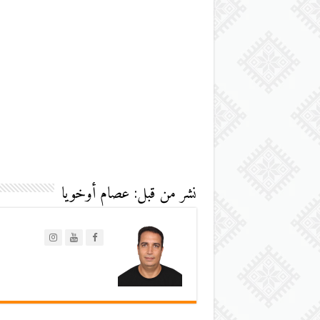
نشر من قبل: عصام أوخويا