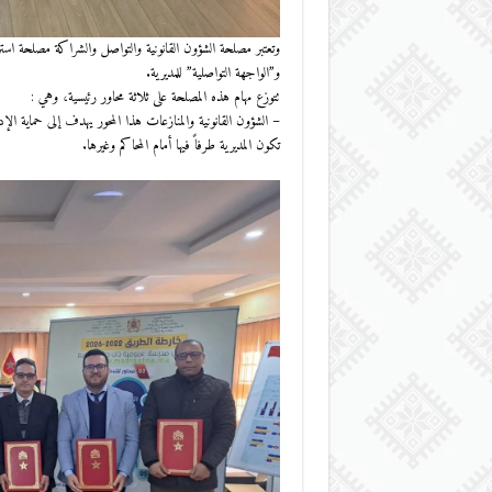
وتعتبر مصلحة الشؤون القانونية والتواصل والشراكة مصلحة استرات
و”الواجهة التواصلية” للمديرية.
​تتوزع مهام هذه المصلحة على ثلاثة محاور رئيسية، وهي :
– الشؤون القانونية والمنازعات ​هذا المحور يهدف إلى حماية الإدار
تكون المديرية طرفاً فيها أمام المحاكم وغيرها.