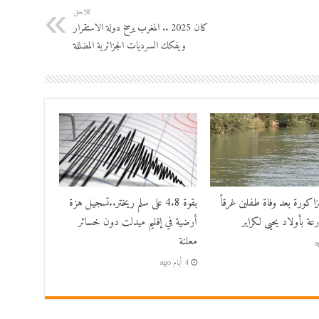
اللاحق
كان 2025 .. المغرب يرسخ دولة الاستقرار
ويفكك السرديات الجزائرية المضللة
زاكورة بعد وفاة طفلين غرقاً
بقوة 4.8 على سلم ريختر..تسجيل هزة
عة بأولاد يحيى لكراير
أرضية في إقليم ميدلت دون خسائر
معلنة
4 أيام ago