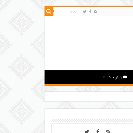
زاكورة TV