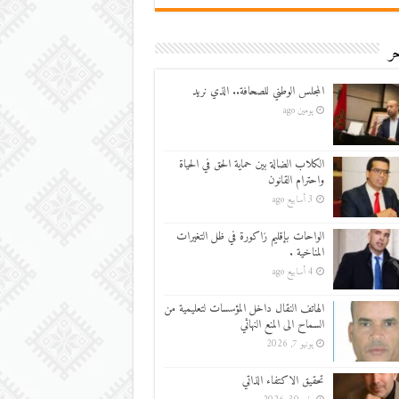
ر
المجلس الوطني للصحافة.. الذي نريد
يومين ago
الكلاب الضالة بين حماية الحق في الحياة
واحترام القانون
3 أسابيع ago
الواحات بإقليم زاكورة في ظل التغيرات
المناخية .
4 أسابيع ago
الهاتف النقال داخل المؤسسات لتعليمية من
السماح الى المنع النهائي
يونيو 7, 2026
تحقيق الاكتفاء الذاتي