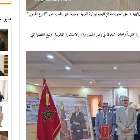
يجية داخل المديريات الإقليمية لوزارة التربية الوطنية، فهي تلعب دور “الدرع القانوني”
منبر ح
ة قانونياً وضمان اشتغالها في إطار المشروعية، و​الاستشارة القانونية، وتتبع القضايا التي