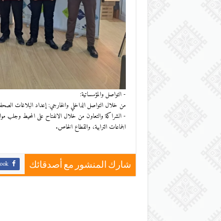
​- التواصل والمؤسساتية:
​من خلال ​التواصل الداخلي والخارجي: إعداد البلاغات الصحفية،
​- الشراكة والتعاون من خلال الانفتاح على المحيط وجلب موارد
الجماعات الترابية، والقطاع الخاص.
ook
شارك المنشور مع أصدقائك