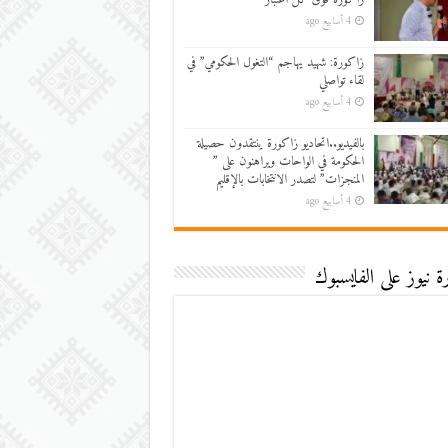
4 أسابيع ago
زاكورة: شهيد يهاجم “التغول الحكومي” في
لقاء تواصلي
4 أسابيع ago
بالفيديو..اتحاديو زاكورة ينتقدون حصيلة
الحكومة في الواحات ويراهنون على ”
المنجزات” لتصدر الانتخابات بالإقليم
4 أسابيع ago
 نيوز على الفايسبوك