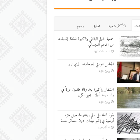
دث
اﻷكثر شعبية
تعاليق
وسوم
جمعية الفيلم الوثائقي بزاكورة تستنكر إقصاءها
من الدعم السينمائي
3 ساعات ago
المجلس الوطني للصحافة.. الذي نريد
يومين ago
استنفار بزاكورة بعد وفاة طفلين غرقاً في
واد درعة بأولاد يحيى لكراير
يومين ago
بقوة 4.8 على سلم ريختر..تسجيل هزة
أرضية في إقليم ميدلت دون خسائر معلنة
4 أيام ago