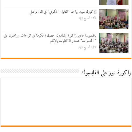
زاكورة: شهيد يهاجم “التغول الحكومي” في لقاء تواصلي
4 أسابيع ago
بالفيديو..اتحاديو زاكورة ينتقدون حصيلة الحكومة في الواحات ويراهنون على
” المنجزات” لتصدر الانتخابات بالإقليم
4 أسابيع ago
زاكورة نيوز على الفايسبوك