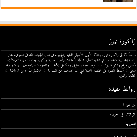
زاكورة نيوز
مرحبًا بكم في زاكورة نيوز، بوابتكم الأولى للأخبار المحلية والجهوية في قلب الجنوب الشرقي المغربي. نحن
منصة إخبارية متخصصة في تقديم تغطية شاملة لأحداث وأخبار مدينة زاكورة ومنطقة درعة تافيلالت.
تأسس موقع زاكورة نيوز بهدف توفير مصدر موثوق ومتكامل للأخبار والمعلومات، يجمع بين المهنية والدقة.
نسعى إلى تسليط الضوء على القضايا المحلية التي تهم مجتمعنا، من السياسة إلى التكنولوجيا، ومن الرياضة إلى
الثقافة والفن.
روابط مفيدة
من نحن ؟
للإعلان على الجريدة
اتصل بنا