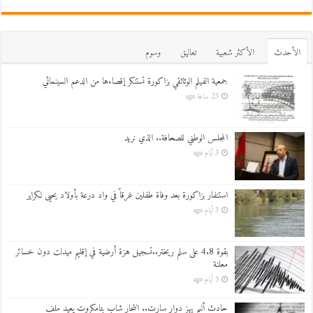
اﻷحدث
اﻷكثر شعبية
تعاليق
وسوم
جمعية الفيلم الوثائقي بزاكورة تستنكر إقصاءها من الدعم السينمائي
23 ساعة ago
المجلس الوطني للصحافة.. الذي نريد
3 أيام ago
استنفار بزاكورة بعد وفاة طفلين غرقاً في واد درعة بأولاد يحيى لكراير
3 أيام ago
بقوة 4.8 على سلم ريختر..تسجيل هزة أرضية في إقليم ميدلت دون خسائر
معلنة
5 أيام ago
حادث أليم يهز دوار سارت.. انتحار شاب بتامكروت يعيد ملف