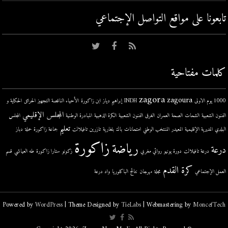
تابعونا على مواقع التواصل اﻹجتماعي
كلمات مفتاحية
zagora
zagoura
1000 يوم الاولى
INDH
إبراهيم دياز
ابن زاكورة
الأحياء الناقصة التجهيز
الحرائق
الحكاية و
المجلس الإقليمي
الفنون الشعبية
الشحات
الصحة
العمران
الغرق
الفنون الشعبية
الكرة الذهبية
المبادرة الوطنية
المجلس
تعليم
البلدي
المديرية الإقليمية
المعيدر
المنتخب الوطني
امتحانات
باك
بلغارية
تازرين
تافيلالت
جماعة زاكورة
حملة
دباز
زاكورة
رياضة
درعة
درعة تافيلالت
دورة يونيو
روائي مغربي
زكونو
ستارا زاكورة
طه العياشي
قسم
كرة القدم
العمل الإجتماعي
مجلة
مهرجان
نتائج الباكلوريا
واد درعة
Powered by
WordPress
| Theme Designed by
TieLabs
| Webmastering by
MoncefTech