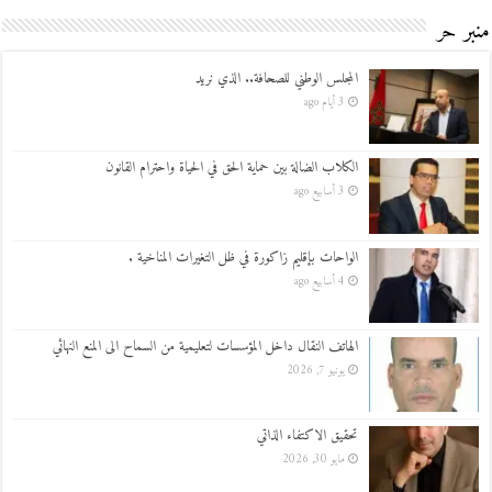
منبر حر
المجلس الوطني للصحافة.. الذي نريد
3 أيام ago
الكلاب الضالة بين حماية الحق في الحياة واحترام القانون
3 أسابيع ago
الواحات بإقليم زاكورة في ظل التغيرات المناخية .
4 أسابيع ago
الهاتف النقال داخل المؤسسات لتعليمية من السماح الى المنع النهائي
يونيو 7, 2026
تحقيق الاكتفاء الذاتي
مايو 30, 2026