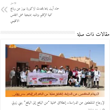
اللاحق
حماد أيت باها يتحدث لزاكورة نيوز عن برنامج
تنمية الإقليم ويشيد بمنهجية عمل المجلس
الاقليمي
مقالات ذات صلة
لإرجاع المنقطعين عن الدراسة.. إنطلاق عملية “من اليافع إلى اليافع” ببني زولي