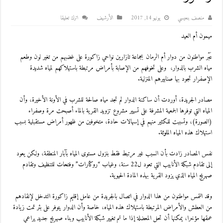
منصف بنعيسي
يونيو 14, 2017
اﻷرشيف
اترك تعليقا
ميمون أم العيد
عَبّر مواطنون من دوار أم الرمان بجماعة تازارين نواحي زاكورة على غضبهم من تغير لون وطعم
مياه الشرب بالدوار، وعلى تخوفهم من الإصابة بأمراض مرتبطة باستهلاكهم لمياه شديدة
الإصفرار تجود بها صنابيرهم المنزلية.
مصادر الجريدة، أوردت أن ساكنة الدوار لم تجد مياه صالحة للشرب في الأونة الأخيرة، وأن
المياه التي توفرها الجمعية المشرفة على تسيير مشروع تزويد القرية بالماء أصبحت مرة وصفراء
(الصورة)، وتسببت للكثير منهم في إسهالات حادة، متخوفين من ظهور أمراض مستقبلية بسبب
استهلاك هذه المياه الملوثة.
نفس المصادر زادت بأن السبب غير مرتبط فقط بنزول مستوى المياه بآبار المنطقة، ولكن يعود
إلى تقادم شبكة الأنابيب التي تعود ل22 سنة، وغياب “روڭارات” وفتحات للتنظيف وتقادم
صهريج المياه الذي يزود القرية بهذه المادة الحيوية.
وقد التمس مواطنون من هذا الدوار في اتصال بالجريدة من عامل إقليم زاكورة التدخل لإنقادهم
من العطش والأمراض المرتبطة باستهلاك هذه المياه، خاصة وأن الدوار يتوفر على بئر تمت زيادة
عمقها مؤخرا، يمكنها أن تحل المعضلة إذا ما تم تغيير شبكة الأنابيب وبناء صهريج جديد يراعي