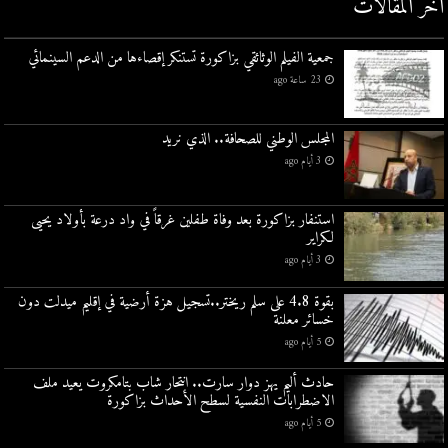
أخر المقالات
جمعية الفيلم الوثائقي بزاكورة تستنكر إقصاءها من الدعم السينمائي
23 ساعة ago
المجلس الوطني للصحافة.. الذي نريد
3 أيام ago
استنفار بزاكورة بعد وفاة طفلين غرقاً في واد درعة بأولاد يحيى
لكراير
3 أيام ago
بقوة 4.8 على سلم ريختر..تسجيل هزة أرضية في إقليم ميدلت دون
خسائر معلنة
5 أيام ago
حادث أليم يهز دوار سارت.. انتحار شاب بتامكروت يعيد ملف
الاضطرابات النفسية لسطح الأحداث بزاكورة
5 أيام ago