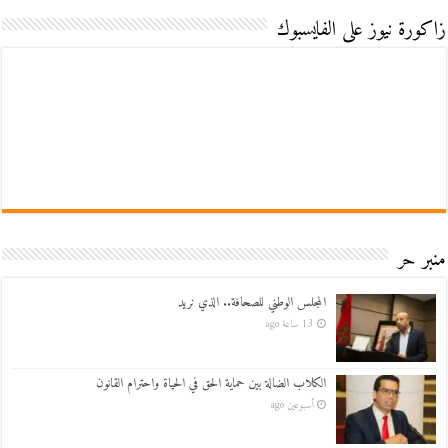
زاكورة نيوز على الفايسبوك
منبر حر
المجلس الوطني للصحافة.. الذي نريد
13 ساعة ago
الكلاب الضالة بين حماية الحق في الحياة واحترام القانون
أسبوعين ago