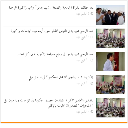
بعد مطالبته بالنواة الجامعية والصحة.. شهيد يدعو أحزاب زاكورة للوحدة
3 أسابيع ago
عبد الرحيم شهيد يدق ناقوس الخطر حول أزمة مياه الواحات بزاكورة
3 أسابيع ago
عبد الرحيم شهيد يدعو إلى وضع مصلحة زاكورة فوق كل اعتبار
3 أسابيع ago
زاكورة: شهيد يهاجم “التغول الحكومي” في لقاء تواصلي
3 أسابيع ago
بالفيديو..اتحاديو زاكورة ينتقدون حصيلة الحكومة في الواحات ويراهنون على
” المنجزات” لتصدر الانتخابات بالإقليم
4 أسابيع ago