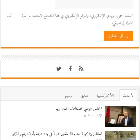
احفظ اسمي، بريدي الإلكتروني، والموقع الإلكتروني في هذا المتصفح لاستخدامها المرة
المقبلة في تعليقي.
اﻷحدث
اﻷكثر شعبية
تعاليق
وسوم
المجلس الوطني للصحافة.. الذي نريد
13 ساعة ago
استنفار بزاكورة بعد وفاة طفلين غرقاً في واد درعة بأولاد يحيى لكراير