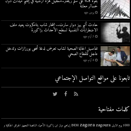
بقوة 4.8 على سلم ريختر..تسجيل هزة أرضية في إقليم ميدلت دون
خسائر معلنة
يومين ago
حادث أليم يهز دوار سارت.. انتحار شاب بتامكروت يعيد ملف
الاضطرابات النفسية لسطح الأحداث بزاكورة
3 أيام ago
تفاصيل الحالة الصحية لشاب تعرض لدغة أفعى بورزازات وتدخل
عاجل للقطاع الصحي
4 أيام ago
تابعونا على مواقع التواصل اﻹجتماعي
كلمات مفتاحية
zagora
zagoura
1000 يوم الاولى
INDH
إبراهيم دياز
ابن زاكورة
الأحياء الناقصة التجهيز
الحرائق
الحكاية و