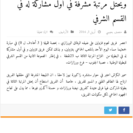
ويحتل مرتبة مشرفة في أول مشاركة له في
القسم الشرفي
منصف بنعيسي
أبريل 3, 2016
اﻷرشيف
اترك تعليقا
انتصر فريق نجوم تنزولين على ضيفه الوفاق الورزازي ، بحصة ثقيلة ( 3 أهادف ل 0) في مبارة
جمعتهما مساء اليوم الأحد بالملعب الجماعي بتنزولين. و بذلك تمكن فريق تنزولين و في أول مشاركة
له في البطولة من انتزاع المرتبة الثالثة ب 25نقطة ، في إطار المجموعة الثانية من القسم الشرفي
للبطولة الوطنية ، عصبة الجنوب – فرع ورزازات.
سمير الكرش اعتبر في حوار ستنشره زاكورة نيوز لاحقا ، ان النتيجة المشرفة التي حققها الفريق
ارتاح لها الطاقم التقني و المسير للفريق . خاصة أن الفريق استطاع أن يحتل المرتبة الثالثة في
بطولة شاركت فيها فرق عتيدة كفريق نهضة ورزازات و حسنة أكدزو غيرها ، مما يدل على نجاح
المجهود الجماعي لكل مكونات الفريق.