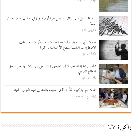
19 ساعة ago
بقوة 4.8 على سلم ريختر..تسجيل هزة أرضية في إقليم ميدلت دون خسائر
معلنة
يومين ago
حادث أليم يهز دوار سارت.. انتحار شاب بتامكروت يعيد ملف
الاضطرابات النفسية لسطح الأحداث بزاكورة
3 أيام ago
تفاصيل الحالة الصحية لشاب تعرض لدغة أفعى بورزازات وتدخل عاجل
للقطاع الصحي
4 أيام ago
عمالة إقليم زاكورة تخلّد الذكرى السابعة والعشرين لعيد العرش المجيد
أسبوع واحد ago
زاكورة TV