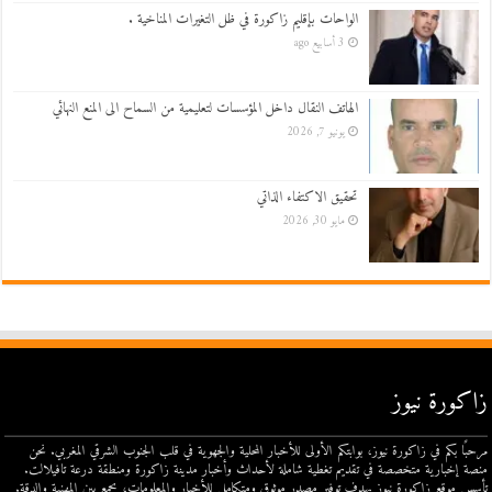
الواحات بإقليم زاكورة في ظل التغيرات المناخية .
3 أسابيع ago
الهاتف النقال داخل المؤسسات لتعليمية من السماح الى المنع النهائي
يونيو 7, 2026
تحقيق الاكتفاء الذاتي
مايو 30, 2026
زاكورة نيوز
مرحبًا بكم في زاكورة نيوز، بوابتكم الأولى للأخبار المحلية والجهوية في قلب الجنوب الشرقي المغربي. نحن
منصة إخبارية متخصصة في تقديم تغطية شاملة لأحداث وأخبار مدينة زاكورة ومنطقة درعة تافيلالت.
تأسس موقع زاكورة نيوز بهدف توفير مصدر موثوق ومتكامل للأخبار والمعلومات، يجمع بين المهنية والدقة.